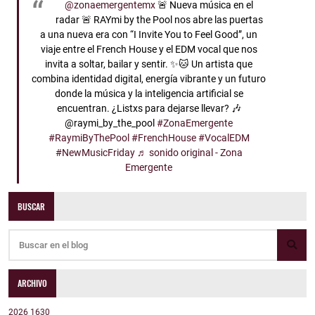
@zonaemergentemx
🚨 Nueva música en el
radar 🚨 RAYmi by the Pool nos abre las puertas
a una nueva era con “I Invite You to Feel Good”, un
viaje entre el French House y el EDM vocal que nos
invita a soltar, bailar y sentir. ✨🐱 Un artista que
combina identidad digital, energía vibrante y un futuro
donde la música y la inteligencia artificial se
encuentran. ¿Listxs para dejarse llevar? 🎶
@raymi_by_the_pool
#ZonaEmergente
#RaymiByThePool
#FrenchHouse
#VocalEDM
#NewMusicFriday
♬ sonido original - Zona
Emergente
BUSCAR
ARCHIVO
2026
1630