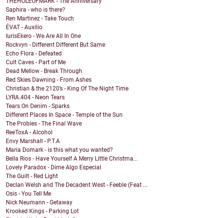
THEHOLEOFMARK - The Anniversary
Saphira - who is there?
Ren Martinez - Take Touch
ÉVAT - Auxilio
IurisEkero - We Are All In One
Rockvyn - Different Different But Same
Echo Flora - Defeated
Cult Caves - Part of Me
Dead Mellow - Break Through
Red Skies Dawning - From Ashes
Christian & the 2120’s - King Of The Night Time
LYRA.404 - Neon Tears
Tears On Denim - Sparks
Different Places In Space - Temple of the Sun
The Probies - The Final Wave
ReeToxA - Alcohol
Envy Marshall - P.T.A
Maria Domark - is this what you wanted?
Bella Rios - Have Yourself A Merry Little Christma...
Lovely Paradox - Dime Algo Especial
The Guilt - Red Light
Declan Welsh and The Decadent West - Feeble (Feat ...
Osis - You Tell Me
Nick Neumann - Getaway
Krooked Kings - Parking Lot