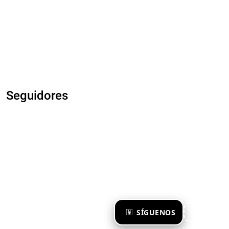
Seguidores
×
SÍGUENOS
Ya te sigo