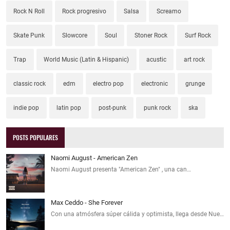
Rock N Roll
Rock progresivo
Salsa
Screamo
Skate Punk
Slowcore
Soul
Stoner Rock
Surf Rock
Trap
World Music (Latin & Hispanic)
acustic
art rock
classic rock
edm
electro pop
electronic
grunge
indie pop
latin pop
post-punk
punk rock
ska
POSTS POPULARES
Naomi August - American Zen
Naomi August presenta "American Zen" , una can…
Max Ceddo - She Forever
Con una atmósfera súper cálida y optimista, llega desde Nue…