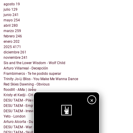
agosto
19
julio
129
junio
241
mayo
254
abril
280
marzo
259
febrero
246
enero
202
2025
4171
diciembre
261
noviembre
241
Sis and the Lower Wisdom - Wolf Child
Arturo Villarreal - Decepción
Frambimercs - Te he podido superar
Trinity Jo-Li Bliss - You Make Me Wanna Dance
Red Skies Dawning - Obvious
floodlit - AMa | အစ်မ
Kristy et Kedji - CHOUYA CHOUYA
×
DESU TAEM - Pile of Shit on the Carpet
DESU TAEM - Empty. Hollowed Out
DESU TAEM - Irreverent Resident President
Yeto - London
Arturo Alcorta - Dualidad
¡Sigue nuestro
DESU TAEM - War on Bullies
DESU TAEM - Skull and Crossbones