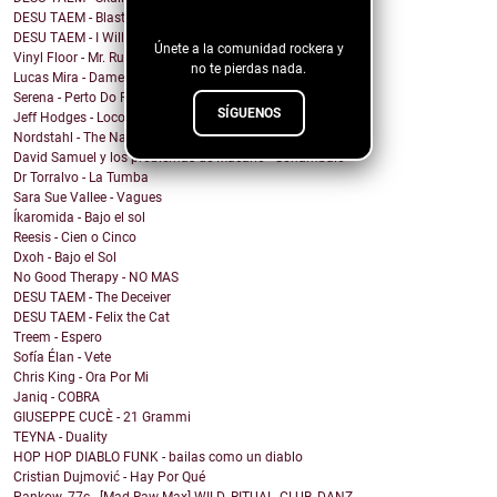
blog!
DESU TAEM - Blasted into Rebirth
DESU TAEM - I Will Not Be Assimilated
Únete a la comunidad rockera y
Vinyl Floor - Mr. Rubinstein - Single Edit
no te pierdas nada.
Lucas Mira - Dame alguna señal
Serena - Perto Do Fim
SÍGUENOS
Jeff Hodges - Loco Motive (Music Row Mix)
Nordstahl - The Nameless Hour
David Samuel y los problemas de Macario - Sonámbulo
Dr Torralvo - La Tumba
Sara Sue Vallee - Vagues
Íkaromida - Bajo el sol
Reesis - Cien o Cinco
Dxoh - Bajo el Sol
No Good Therapy - NO MAS
DESU TAEM - The Deceiver
DESU TAEM - Felix the Cat
Treem - Espero
Sofía Élan - Vete
Chris King - Ora Por Mi
Janiq - COBRA
GIUSEPPE CUCÈ - 21 Grammi
TEYNA - Duality
HOP HOP DIABLO FUNK - bailas como un diablo
Cristian Dujmović - Hay Por Qué