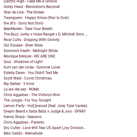
Electric High - Feed Me A Groove
Goldy Head - Revolution's Bayonet
Skar de Line - The Screen
Twanguero - Happy Xmas (War Is Over)
the dt's - Sorry Not Sorry
BeerMaster - Take Your Breath
The Buzz Junky x Hope Rangel x D. Mitchell Sims ...
Rival Cults - Dripping With Divinity
Our Escape - Siren Skies
Dominick Keath - Midnight Stride
Monique Nikkole - WE ARE ONE
Soul - Shadows of Light
Kurt van der Linde - Summer Lover
Estella Dawn - You Didn't Text Me
Scott West - Covid Christmas
Rip Gerber - Y Knot
La era del pez - ROMA
Chris Aggabao - The Victorys Won
The Jungle - For You Tonight
Lemon Party - Hol[ ]ywood (feat. Joey Tyler Varela)
Dream Beard x Sada Baby x Judge & Jury - SPRAY
Kenny Sharp - Seasons
Chris Aggabao - Parents
Dru Cutler - Love Will Tear US Apart (Joy Division...
Max Ceddo - Nematode