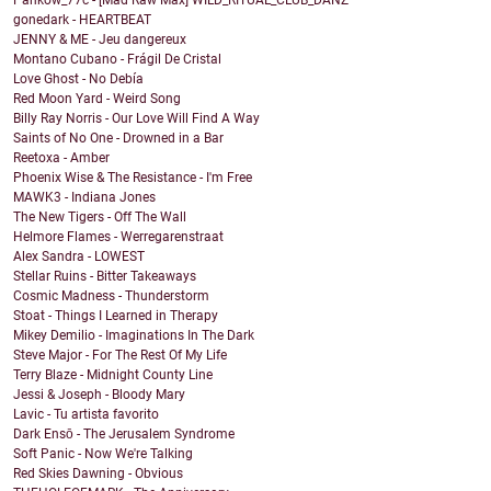
Pankow_77c - [Mad Raw Max] WILD_RITUAL_CLUB_DANZ
gonedark - HEARTBEAT
JENNY & ME - Jeu dangereux
Montano Cubano - Frágil De Cristal
Love Ghost - No Debía
Red Moon Yard - Weird Song
Billy Ray Norris - Our Love Will Find A Way
Saints of No One - Drowned in a Bar
Reetoxa - Amber
Phoenix Wise & The Resistance - I'm Free
MAWK3 - Indiana Jones
The New Tigers - Off The Wall
Helmore Flames - Werregarenstraat
Alex Sandra - LOWEST
Stellar Ruins - Bitter Takeaways
Cosmic Madness - Thunderstorm
Stoat - Things I Learned in Therapy
Mikey Demilio - Imaginations In The Dark
Steve Major - For The Rest Of My Life
Terry Blaze - Midnight County Line
Jessi & Joseph - Bloody Mary
Lavic - Tu artista favorito
Dark Ensō - The Jerusalem Syndrome
Soft Panic - Now We're Talking
Red Skies Dawning - Obvious