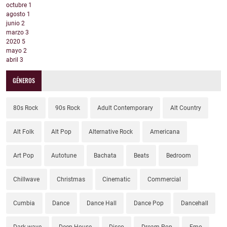
octubre
1
agosto
1
junio
2
marzo
3
2020
5
mayo
2
abril
3
GÉNEROS
80s Rock
90s Rock
Adult Contemporary
Alt Country
Alt Folk
Alt Pop
Alternative Rock
Americana
Art Pop
Autotune
Bachata
Beats
Bedroom
Chillwave
Christmas
Cinematic
Commercial
Cumbia
Dance
Dance Hall
Dance Pop
Dancehall
Dark wave
Deep House
Disco
Dream Pop
Emo