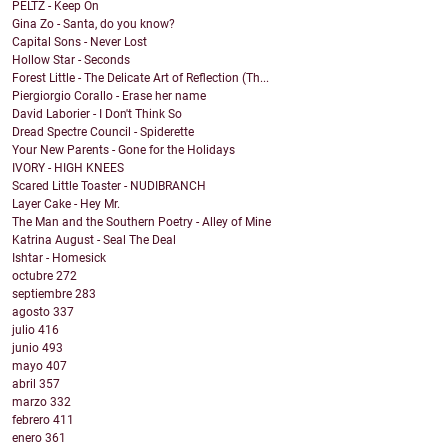
PELTZ - Keep On
Gina Zo - Santa, do you know?
Capital Sons - Never Lost
Hollow Star - Seconds
Forest Little - The Delicate Art of Reflection (Th...
Piergiorgio Corallo - Erase her name
David Laborier - I Don't Think So
Dread Spectre Council - Spiderette
Your New Parents - Gone for the Holidays
IVORY - HIGH KNEES
Scared Little Toaster - NUDIBRANCH
Layer Cake - Hey Mr.
The Man and the Southern Poetry - Alley of Mine
Katrina August - Seal The Deal
Ishtar - Homesick
octubre
272
septiembre
283
agosto
337
julio
416
junio
493
mayo
407
abril
357
marzo
332
febrero
411
enero
361