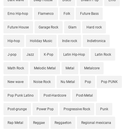
Emo Hip-hop
Flamenco
Folk
Future Bass
Future House
Garage Rock
Glam
Hard rock
Hip-hop
Holiday Music
Indie rock
Indietronica
J-pop
Jazz
K-Pop
Latin Hip-Hop
Latin Rock
Math Rock
Melodic Metal
Metal
Metalcore
New wave
Noise Rock
Nu Metal
Pop
Pop PUNK
Pop Punk Latino
Post-Hardcore
Post-Metal
Post-grunge
Power Pop
Progressive Rock
Punk
Rap Metal
Reggae
Reggaeton
Regional mexicana