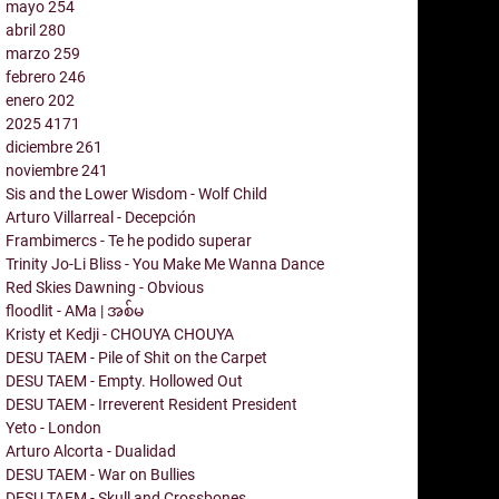
mayo
254
abril
280
marzo
259
febrero
246
enero
202
2025
4171
diciembre
261
noviembre
241
Sis and the Lower Wisdom - Wolf Child
Arturo Villarreal - Decepción
Frambimercs - Te he podido superar
Trinity Jo-Li Bliss - You Make Me Wanna Dance
Red Skies Dawning - Obvious
floodlit - AMa | အစ်မ
Kristy et Kedji - CHOUYA CHOUYA
DESU TAEM - Pile of Shit on the Carpet
DESU TAEM - Empty. Hollowed Out
DESU TAEM - Irreverent Resident President
Yeto - London
Arturo Alcorta - Dualidad
DESU TAEM - War on Bullies
DESU TAEM - Skull and Crossbones