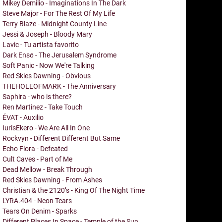
Mikey Demilio - Imaginations In The Dark
Steve Major - For The Rest Of My Life
Terry Blaze - Midnight County Line
Jessi & Joseph - Bloody Mary
Lavic - Tu artista favorito
Dark Ensō - The Jerusalem Syndrome
Soft Panic - Now We're Talking
Red Skies Dawning - Obvious
THEHOLEOFMARK - The Anniversary
Saphira - who is there?
Ren Martinez - Take Touch
ÉVAT - Auxilio
IurisEkero - We Are All In One
Rockvyn - Different Different But Same
Echo Flora - Defeated
Cult Caves - Part of Me
Dead Mellow - Break Through
Red Skies Dawning - From Ashes
Christian & the 2120’s - King Of The Night Time
LYRA.404 - Neon Tears
Tears On Denim - Sparks
Different Places In Space - Temple of the Sun