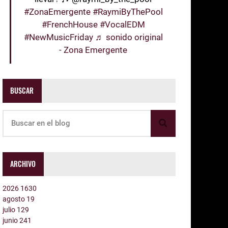
#ZonaEmergente
#RaymiByThePool
#FrenchHouse
#VocalEDM
#NewMusicFriday
♬ sonido original
- Zona Emergente
BUSCAR
ARCHIVO
2026
1630
agosto
19
julio
129
junio
241