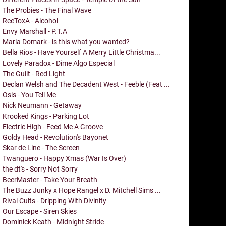
The Probies - The Final Wave
ReeToxA - Alcohol
Envy Marshall - P.T.A
Maria Domark - is this what you wanted?
Bella Rios - Have Yourself A Merry Little Christma...
Lovely Paradox - Dime Algo Especial
The Guilt - Red Light
Declan Welsh and The Decadent West - Feeble (Feat ...
Osis - You Tell Me
Nick Neumann - Getaway
Krooked Kings - Parking Lot
Electric High - Feed Me A Groove
Goldy Head - Revolution's Bayonet
Skar de Line - The Screen
Twanguero - Happy Xmas (War Is Over)
the dt's - Sorry Not Sorry
BeerMaster - Take Your Breath
The Buzz Junky x Hope Rangel x D. Mitchell Sims ...
Rival Cults - Dripping With Divinity
Our Escape - Siren Skies
Dominick Keath - Midnight Stride