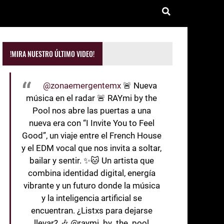
!MIRA NUESTRO ÚLTIMO VIDEO!
@zonaemergentemx
🚨 Nueva
música en el radar 🚨 RAYmi by the
Pool nos abre las puertas a una
nueva era con “I Invite You to Feel
Good”, un viaje entre el French House
y el EDM vocal que nos invita a soltar,
bailar y sentir. ✨🐱 Un artista que
combina identidad digital, energía
vibrante y un futuro donde la música
y la inteligencia artificial se
encuentran. ¿Listxs para dejarse
llevar? 🎶 @raymi_by_the_pool