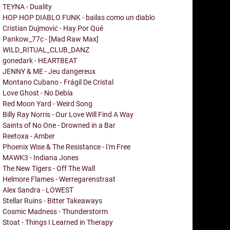
TEYNA - Duality
HOP HOP DIABLO FUNK - bailas como un diablo
Cristian Dujmović - Hay Por Qué
Pankow_77c - [Mad Raw Max]
WILD_RITUAL_CLUB_DANZ
gonedark - HEARTBEAT
JENNY & ME - Jeu dangereux
Montano Cubano - Frágil De Cristal
Love Ghost - No Debía
Red Moon Yard - Weird Song
Billy Ray Norris - Our Love Will Find A Way
Saints of No One - Drowned in a Bar
Reetoxa - Amber
Phoenix Wise & The Resistance - I'm Free
MAWK3 - Indiana Jones
The New Tigers - Off The Wall
Helmore Flames - Werregarenstraat
Alex Sandra - LOWEST
Stellar Ruins - Bitter Takeaways
Cosmic Madness - Thunderstorm
Stoat - Things I Learned in Therapy