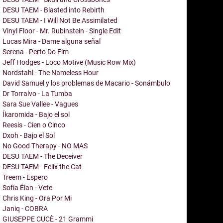
DESU TAEM - Blasted into Rebirth
DESU TAEM - I Will Not Be Assimilated
Vinyl Floor - Mr. Rubinstein - Single Edit
Lucas Mira - Dame alguna señal
Serena - Perto Do Fim
Jeff Hodges - Loco Motive (Music Row Mix)
Nordstahl - The Nameless Hour
David Samuel y los problemas de Macario - Sonámbulo
Dr Torralvo - La Tumba
Sara Sue Vallee - Vagues
Íkaromida - Bajo el sol
Reesis - Cien o Cinco
Dxoh - Bajo el Sol
No Good Therapy - NO MAS
DESU TAEM - The Deceiver
DESU TAEM - Felix the Cat
Treem - Espero
Sofía Élan - Vete
Chris King - Ora Por Mi
Janiq - COBRA
GIUSEPPE CUCÈ - 21 Grammi