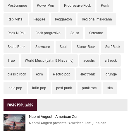
Post-grunge
Power Pop
Progressive Rock
Punk
Rap Metal
Reggae
Reggaeton
Regional mexicana
Rock N Roll
Rock progresivo
Salsa
Screamo
Skate Punk
Slowcore
Soul
Stoner Rock
Surf Rock
Trap
World Music (Latin & Hispanic)
acustic
art rock
classic rock
edm
electro pop
electronic
grunge
indie pop
latin pop
post-punk
punk rock
ska
POSTS POPULARES
Naomi August - American Zen
Naomi August presenta "American Zen" , una can…