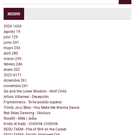
ARCHIVO
2026
1630
agosto
19
julio
129
junio
241
mayo
254
abril
280
marzo
259
febrero
246
enero
202
2025
4171
diciembre
261
noviembre
241
Sis and the Lower Wisdom - Wolf Child
Arturo Villarreal - Decepción
Frambimercs - Te he podido superar
Trinity Jo-Li Bliss - You Make Me Wanna Dance
Red Skies Dawning - Obvious
floodlit - AMa | အစ်မ
Kristy et Kedji - CHOUYA CHOUYA
DESU TAEM - Pile of Shit on the Carpet
DESU TAEM - Empty. Hollowed Out