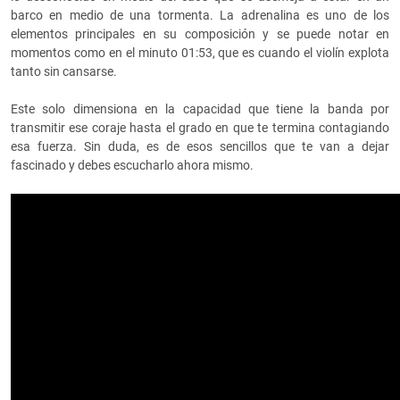
barco en medio de una tormenta. La adrenalina es uno de los
elementos principales en su composición y se puede notar en
momentos como en el minuto 01:53, que es cuando el violín explota
tanto sin cansarse.
Este solo dimensiona en la capacidad que tiene la banda por
transmitir ese coraje hasta el grado en que te termina contagiando
esa fuerza. Sin duda, es de esos sencillos que te van a dejar
fascinado y debes escucharlo ahora mismo.