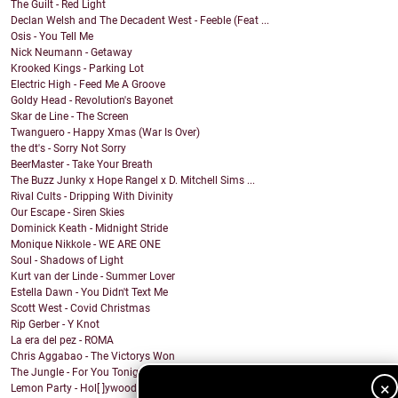
The Guilt - Red Light
Declan Welsh and The Decadent West - Feeble (Feat ...
Osis - You Tell Me
Nick Neumann - Getaway
Krooked Kings - Parking Lot
Electric High - Feed Me A Groove
Goldy Head - Revolution's Bayonet
Skar de Line - The Screen
Twanguero - Happy Xmas (War Is Over)
the dt's - Sorry Not Sorry
BeerMaster - Take Your Breath
The Buzz Junky x Hope Rangel x D. Mitchell Sims ...
Rival Cults - Dripping With Divinity
Our Escape - Siren Skies
Dominick Keath - Midnight Stride
Monique Nikkole - WE ARE ONE
Soul - Shadows of Light
Kurt van der Linde - Summer Lover
Estella Dawn - You Didn't Text Me
Scott West - Covid Christmas
Rip Gerber - Y Knot
La era del pez - ROMA
Chris Aggabao - The Victorys Won
The Jungle - For You Tonight
×
Lemon Party - Hol[ ]ywood (feat. Joey Tyler Varela)