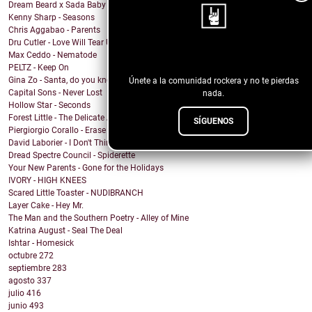
Dream Beard x Sada Baby x Judge & Jury - SPRAY
Kenny Sharp - Seasons
Chris Aggabao - Parents
Dru Cutler - Love Will Tear US Apart (Joy Division...
Max Ceddo - Nematode
¡Sigue nuestro blog!
PELTZ - Keep On
Gina Zo - Santa, do you know?
Únete a la comunidad rockera y no te pierdas
Capital Sons - Never Lost
nada.
Hollow Star - Seconds
Forest Little - The Delicate Art of Reflection (Th...
SÍGUENOS
Piergiorgio Corallo - Erase her name
David Laborier - I Don't Think So
Dread Spectre Council - Spiderette
Your New Parents - Gone for the Holidays
IVORY - HIGH KNEES
Scared Little Toaster - NUDIBRANCH
Layer Cake - Hey Mr.
The Man and the Southern Poetry - Alley of Mine
Katrina August - Seal The Deal
Ishtar - Homesick
octubre
272
septiembre
283
agosto
337
julio
416
junio
493