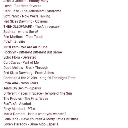
Jessi & Joseph - Bloody Mary
Lavic - Tu artista favorito
Dark Ensō - The Jerusalem Syndrome
Soft Panic - Now We're Talking
Red Skies Dawning - Obvious
THEHOLEOFMARK - The Anniversary
Saphira - who is there?
Ren Martinez - Take Touch
ÉVAT - Auxilio
IurisEkero - We Are All In One
Rockvyn - Different Different But Same
Echo Flora - Defeated
Cult Caves - Part of Me
Dead Mellow - Break Through
Red Skies Dawning - From Ashes
Christian & the 2120’s - King Of The Night Time
LYRA.404 - Neon Tears
Tears On Denim - Sparks
Different Places In Space - Temple of the Sun
The Probies - The Final Wave
ReeToxA - Alcohol
Envy Marshall - P.T.A
Maria Domark - is this what you wanted?
Bella Rios - Have Yourself A Merry Little Christma...
Lovely Paradox - Dime Algo Especial