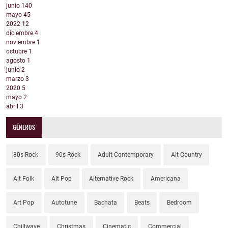
junio
140
mayo
45
2022
12
diciembre
4
noviembre
1
octubre
1
agosto
1
junio
2
marzo
3
2020
5
mayo
2
abril
3
GÉNEROS
80s Rock
90s Rock
Adult Contemporary
Alt Country
Alt Folk
Alt Pop
Alternative Rock
Americana
Art Pop
Autotune
Bachata
Beats
Bedroom
Chillwave
Christmas
Cinematic
Commercial