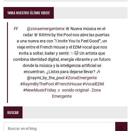
!MIRA NUESTRO ÚLTIMO VIDEO!
@zonaemergentemx
🚨 Nueva música en el
radar 🚨 RAYmi by the Pool nos abre las puertas
a una nueva era con “I Invite You to Feel Good”, un
viaje entre el French House y el EDM vocal que nos
invita a soltar, bailar y sentir. ✨🐱 Un artista que
combina identidad digital, energía vibrante y un futuro
donde la música y la inteligencia artificial se
encuentran. ¿Listxs para dejarse llevar? 🎶
@raymi_by_the_pool
#ZonaEmergente
#RaymiByThePool
#FrenchHouse
#VocalEDM
#NewMusicFriday
♬ sonido original - Zona
Emergente
BUSCAR