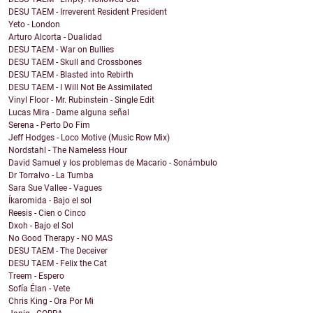
DESU TAEM - Irreverent Resident President
Yeto - London
Arturo Alcorta - Dualidad
DESU TAEM - War on Bullies
DESU TAEM - Skull and Crossbones
DESU TAEM - Blasted into Rebirth
DESU TAEM - I Will Not Be Assimilated
Vinyl Floor - Mr. Rubinstein - Single Edit
Lucas Mira - Dame alguna señal
Serena - Perto Do Fim
Jeff Hodges - Loco Motive (Music Row Mix)
Nordstahl - The Nameless Hour
David Samuel y los problemas de Macario - Sonámbulo
Dr Torralvo - La Tumba
Sara Sue Vallee - Vagues
Íkaromida - Bajo el sol
Reesis - Cien o Cinco
Dxoh - Bajo el Sol
No Good Therapy - NO MAS
DESU TAEM - The Deceiver
DESU TAEM - Felix the Cat
Treem - Espero
Sofía Élan - Vete
Chris King - Ora Por Mi