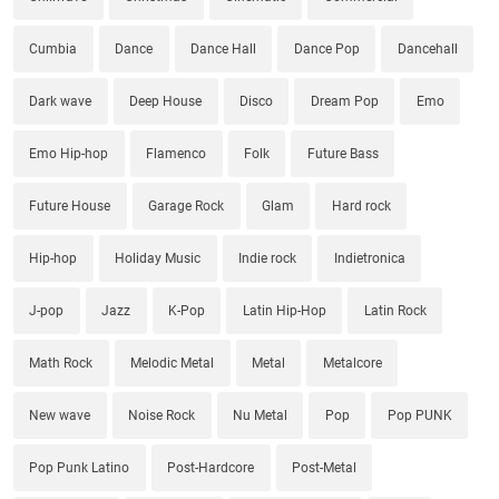
Cumbia
Dance
Dance Hall
Dance Pop
Dancehall
Dark wave
Deep House
Disco
Dream Pop
Emo
Emo Hip-hop
Flamenco
Folk
Future Bass
Future House
Garage Rock
Glam
Hard rock
Hip-hop
Holiday Music
Indie rock
Indietronica
J-pop
Jazz
K-Pop
Latin Hip-Hop
Latin Rock
Math Rock
Melodic Metal
Metal
Metalcore
New wave
Noise Rock
Nu Metal
Pop
Pop PUNK
Pop Punk Latino
Post-Hardcore
Post-Metal