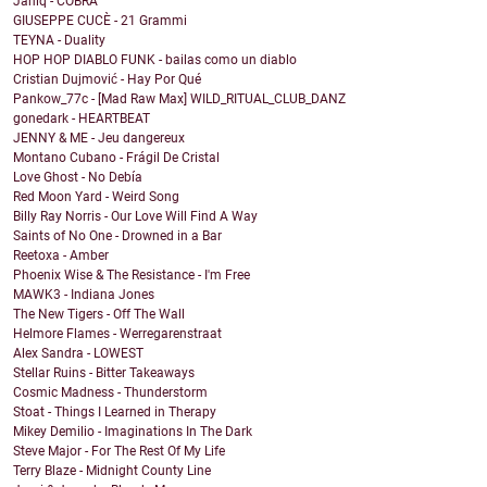
Janiq - COBRA
GIUSEPPE CUCÈ - 21 Grammi
TEYNA - Duality
HOP HOP DIABLO FUNK - bailas como un diablo
Cristian Dujmović - Hay Por Qué
Pankow_77c - [Mad Raw Max] WILD_RITUAL_CLUB_DANZ
gonedark - HEARTBEAT
JENNY & ME - Jeu dangereux
Montano Cubano - Frágil De Cristal
Love Ghost - No Debía
Red Moon Yard - Weird Song
Billy Ray Norris - Our Love Will Find A Way
Saints of No One - Drowned in a Bar
Reetoxa - Amber
Phoenix Wise & The Resistance - I'm Free
MAWK3 - Indiana Jones
The New Tigers - Off The Wall
Helmore Flames - Werregarenstraat
Alex Sandra - LOWEST
Stellar Ruins - Bitter Takeaways
Cosmic Madness - Thunderstorm
Stoat - Things I Learned in Therapy
Mikey Demilio - Imaginations In The Dark
Steve Major - For The Rest Of My Life
Terry Blaze - Midnight County Line