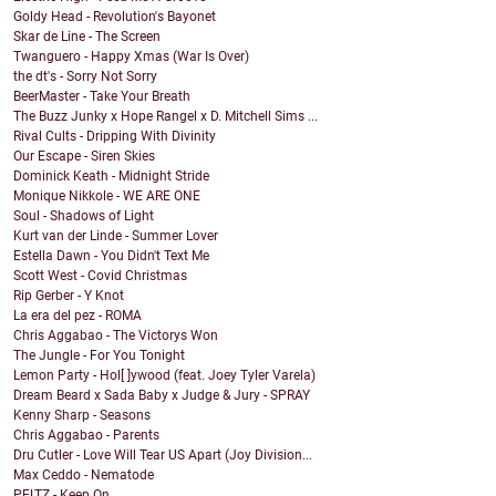
Goldy Head - Revolution's Bayonet
Skar de Line - The Screen
Twanguero - Happy Xmas (War Is Over)
the dt's - Sorry Not Sorry
BeerMaster - Take Your Breath
The Buzz Junky x Hope Rangel x D. Mitchell Sims ...
Rival Cults - Dripping With Divinity
Our Escape - Siren Skies
Dominick Keath - Midnight Stride
Monique Nikkole - WE ARE ONE
Soul - Shadows of Light
Kurt van der Linde - Summer Lover
Estella Dawn - You Didn't Text Me
Scott West - Covid Christmas
Rip Gerber - Y Knot
La era del pez - ROMA
Chris Aggabao - The Victorys Won
The Jungle - For You Tonight
Lemon Party - Hol[ ]ywood (feat. Joey Tyler Varela)
Dream Beard x Sada Baby x Judge & Jury - SPRAY
Kenny Sharp - Seasons
Chris Aggabao - Parents
Dru Cutler - Love Will Tear US Apart (Joy Division...
Max Ceddo - Nematode
PELTZ - Keep On