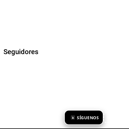
Seguidores
×
SÍGUENOS
Ya te sigo