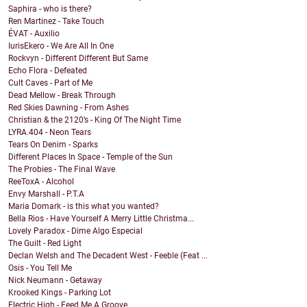
Saphira - who is there?
Ren Martinez - Take Touch
ÉVAT - Auxilio
IurisEkero - We Are All In One
Rockvyn - Different Different But Same
Echo Flora - Defeated
Cult Caves - Part of Me
Dead Mellow - Break Through
Red Skies Dawning - From Ashes
Christian & the 2120’s - King Of The Night Time
LYRA.404 - Neon Tears
Tears On Denim - Sparks
Different Places In Space - Temple of the Sun
The Probies - The Final Wave
ReeToxA - Alcohol
Envy Marshall - P.T.A
Maria Domark - is this what you wanted?
Bella Rios - Have Yourself A Merry Little Christma...
Lovely Paradox - Dime Algo Especial
The Guilt - Red Light
Declan Welsh and The Decadent West - Feeble (Feat ...
Osis - You Tell Me
Nick Neumann - Getaway
Krooked Kings - Parking Lot
Electric High - Feed Me A Groove