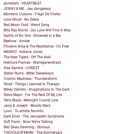
gonedark - HEARTBEAT
JENNY & ME - Jeu dangereux
Montano Cubano - Frágil De Cristal
Love Ghost - No Debía
Red Moon Yard - Weird Song
Billy Ray Norris - Our Love Will Find A Way
Saints of No One - Drowned in a Bar
Reetoxa - Amber
Phoenix Wise & The Resistance - I'm Free
MAWK3 - Indiana Jones
The New Tigers - Off The Wall
Helmore Flames - Werregarenstraat
Alex Sandra - LOWEST
Stellar Ruins - Bitter Takeaways
Cosmic Madness - Thunderstorm
Stoat - Things I Learned in Therapy
Mikey Demilio - Imaginations In The Dark
Steve Major - For The Rest Of My Life
Terry Blaze - Midnight County Line
Jessi & Joseph - Bloody Mary
Lavic - Tu artista favorito
Dark Ensō - The Jerusalem Syndrome
Soft Panic - Now We're Talking
Red Skies Dawning - Obvious
THEHOLEOFMARK - The Anniversary