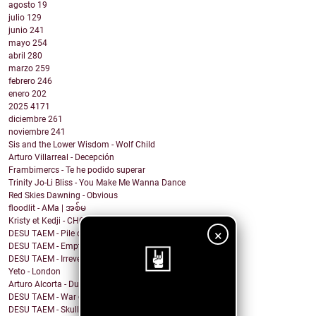
agosto
19
julio
129
junio
241
mayo
254
abril
280
marzo
259
febrero
246
enero
202
2025
4171
diciembre
261
noviembre
241
Sis and the Lower Wisdom - Wolf Child
Arturo Villarreal - Decepción
Frambimercs - Te he podido superar
Trinity Jo-Li Bliss - You Make Me Wanna Dance
Red Skies Dawning - Obvious
floodlit - AMa | အစ်မ
Kristy et Kedji - CHOUYA CHOUYA
×
DESU TAEM - Pile of Shit on the Carpet
DESU TAEM - Empty. Hollowed Out
DESU TAEM - Irreverent Resident President
Yeto - London
Arturo Alcorta - Dualidad
DESU TAEM - War on Bullies
¡Sigue nuestro
DESU TAEM - Skull and Crossbones