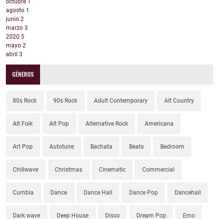
octubre
1
agosto
1
junio
2
marzo
3
2020
5
mayo
2
abril
3
GÉNEROS
80s Rock
90s Rock
Adult Contemporary
Alt Country
Alt Folk
Alt Pop
Alternative Rock
Americana
Art Pop
Autotune
Bachata
Beats
Bedroom
Chillwave
Christmas
Cinematic
Commercial
Cumbia
Dance
Dance Hall
Dance Pop
Dancehall
Dark wave
Deep House
Disco
Dream Pop
Emo