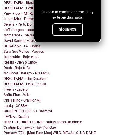
blog!
DESU TAEM - Blasted into Rebirth
DESU TAEM - I Will Not Be Assimilated
Únete a la comunidad rockera y
Vinyl Floor - Mr. Rubinstein - Single Edit
no te pierdas nada.
Lucas Mira - Dame alguna señal
Serena - Perto Do Fim
SÍGUENOS
Jeff Hodges - Loco Motive (Music Row Mix)
Nordstahl - The Nameless Hour
David Samuel y los problemas de Macario - Sonámbulo
Dr Torralvo - La Tumba
Sara Sue Vallee - Vagues
Íkaromida - Bajo el sol
Reesis - Cien o Cinco
Dxoh - Bajo el Sol
No Good Therapy - NO MAS
DESU TAEM - The Deceiver
DESU TAEM - Felix the Cat
Treem - Espero
Sofía Élan - Vete
Chris King - Ora Por Mi
Janiq - COBRA
GIUSEPPE CUCÈ - 21 Grammi
TEYNA - Duality
HOP HOP DIABLO FUNK - bailas como un diablo
Cristian Dujmović - Hay Por Qué
Pankow_77c - [Mad Raw Max] WILD_RITUAL_CLUB_DANZ