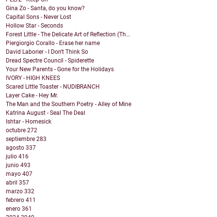
Gina Zo - Santa, do you know?
Capital Sons - Never Lost
Hollow Star - Seconds
Forest Little - The Delicate Art of Reflection (Th...
Piergiorgio Corallo - Erase her name
David Laborier - I Don't Think So
Dread Spectre Council - Spiderette
Your New Parents - Gone for the Holidays
IVORY - HIGH KNEES
Scared Little Toaster - NUDIBRANCH
Layer Cake - Hey Mr.
The Man and the Southern Poetry - Alley of Mine
Katrina August - Seal The Deal
Ishtar - Homesick
octubre
272
septiembre
283
agosto
337
julio
416
junio
493
mayo
407
abril
357
marzo
332
febrero
411
enero
361