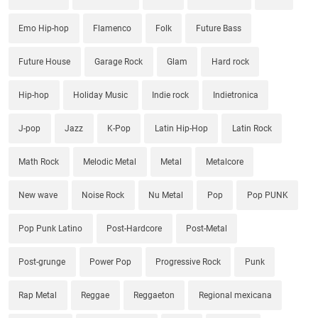
Emo Hip-hop
Flamenco
Folk
Future Bass
Future House
Garage Rock
Glam
Hard rock
Hip-hop
Holiday Music
Indie rock
Indietronica
J-pop
Jazz
K-Pop
Latin Hip-Hop
Latin Rock
Math Rock
Melodic Metal
Metal
Metalcore
New wave
Noise Rock
Nu Metal
Pop
Pop PUNK
Pop Punk Latino
Post-Hardcore
Post-Metal
Post-grunge
Power Pop
Progressive Rock
Punk
Rap Metal
Reggae
Reggaeton
Regional mexicana