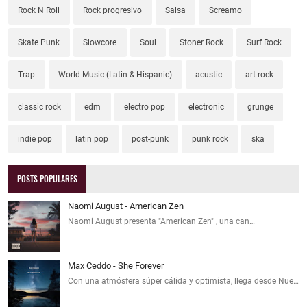
Rock N Roll
Rock progresivo
Salsa
Screamo
Skate Punk
Slowcore
Soul
Stoner Rock
Surf Rock
Trap
World Music (Latin & Hispanic)
acustic
art rock
classic rock
edm
electro pop
electronic
grunge
indie pop
latin pop
post-punk
punk rock
ska
POSTS POPULARES
Naomi August - American Zen
Naomi August presenta "American Zen" , una can…
Max Ceddo - She Forever
Con una atmósfera súper cálida y optimista, llega desde Nue…