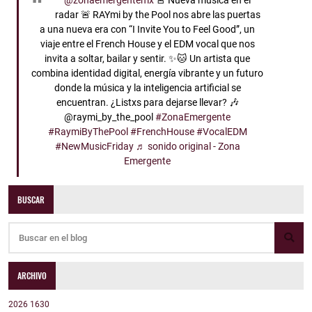
@zonaemergentemx
🚨 Nueva música en el
radar 🚨 RAYmi by the Pool nos abre las puertas
a una nueva era con “I Invite You to Feel Good”, un
viaje entre el French House y el EDM vocal que nos
invita a soltar, bailar y sentir. ✨🐱 Un artista que
combina identidad digital, energía vibrante y un futuro
donde la música y la inteligencia artificial se
encuentran. ¿Listxs para dejarse llevar? 🎶
@raymi_by_the_pool
#ZonaEmergente
#RaymiByThePool
#FrenchHouse
#VocalEDM
#NewMusicFriday
♬ sonido original - Zona
Emergente
BUSCAR
ARCHIVO
2026
1630