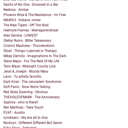
Saints of No One - Drowned in a Bar
Reetoxa - Amber
Phoenix Wise & The Resistance - I'm Free
MAWK3 - Indiana Jones
The New Tigers - Off The Wall
Helmore Flames - Werregarenstraat
Alex Sandra - LOWEST
Stellar Ruins - Bitter Takeaways
Cosmic Madness - Thunderstorm
Stoat - Things I Learned in Therapy
Mikey Demilio - Imaginations In The Dark
Steve Major - For The Rest Of My Life
Terry Blaze - Midnight County Line
Jessi & Joseph - Bloody Mary
Lavic - Tu artista favorito
Dark Ensō - The Jerusalem Syndrome
Soft Panic - Now We're Talking
Red Skies Dawning - Obvious
THEHOLEOFMARK - The Anniversary
Saphira - who is there?
Ren Martinez - Take Touch
ÉVAT - Auxilio
IurisEkero - We Are All In One
Rockvyn - Different Different But Same
Echo Flora - Defeated