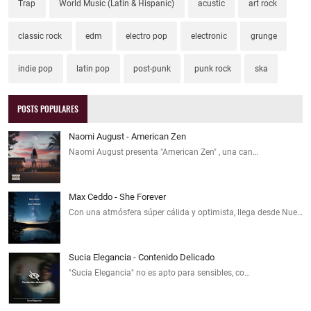
Trap
World Music (Latin & Hispanic)
acustic
art rock
classic rock
edm
electro pop
electronic
grunge
indie pop
latin pop
post-punk
punk rock
ska
POSTS POPULARES
Naomi August - American Zen
Naomi August presenta "American Zen" , una can…
Max Ceddo - She Forever
Con una atmósfera súper cálida y optimista, llega desde Nue…
Sucia Elegancia - Contenido Delicado
"Sucia Elegancia" no es apto para sensibles, co…