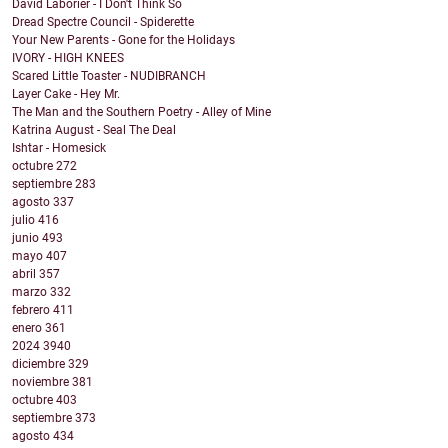
David Laborier - I Don't Think So
Dread Spectre Council - Spiderette
Your New Parents - Gone for the Holidays
IVORY - HIGH KNEES
Scared Little Toaster - NUDIBRANCH
Layer Cake - Hey Mr.
The Man and the Southern Poetry - Alley of Mine
Katrina August - Seal The Deal
Ishtar - Homesick
octubre
272
septiembre
283
agosto
337
julio
416
junio
493
mayo
407
abril
357
marzo
332
febrero
411
enero
361
2024
3940
diciembre
329
noviembre
381
octubre
403
septiembre
373
agosto
434