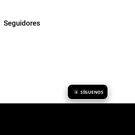
Seguidores
×
SÍGUENOS
Ya te sigo