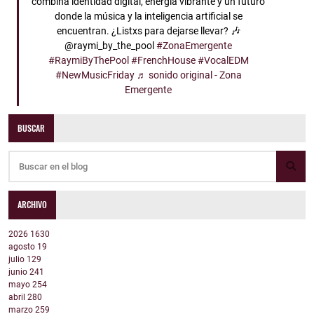
combina identidad digital, energía vibrante y un futuro
donde la música y la inteligencia artificial se
encuentran. ¿Listxs para dejarse llevar? 🎶
@raymi_by_the_pool
#ZonaEmergente
#RaymiByThePool
#FrenchHouse
#VocalEDM
#NewMusicFriday
♬ sonido original - Zona
Emergente
BUSCAR
ARCHIVO
2026
1630
agosto
19
julio
129
junio
241
mayo
254
abril
280
marzo
259