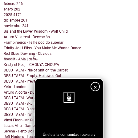
febrero
246
enero
202
2025
4171
diciembre
261
noviembre
241
Sis and the Lower Wisdom - Wolf Child
Arturo Villarreal - Decepción
Frambimercs - Te he podido superar
Trinity Jo-Li Bliss - You Make Me Wanna Dance
Red Skies Dawning - Obvious
floodlit - AMa | အစ်မ
Kristy et Kedji - CHOUYA CHOUYA
DESU TAEM - Pile of Shit on the Carpet
DESU TAEM - Empty. Hollowed Out
DESU TAEM - Irreverent Resident President
×
Yeto - London
Arturo Alcorta - Dualidad
DESU TAEM - War on Bullies
DESU TAEM - Skull and Crossbones
DESU TAEM - Blasted into Rebirth
DESU TAEM - I Will Not Be Assimilated
¡Sigue nuestro
Vinyl Floor - Mr. Rubinstein - Single Edit
blog!
Lucas Mira - Dame alguna señal
Serena - Perto Do Fim
Únete a la comunidad rockera y
Jeff Hodges - Loco Motive (Music Row Mix)