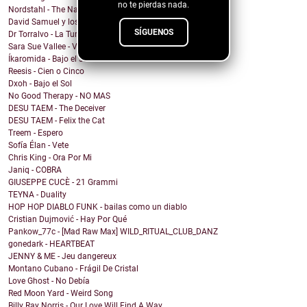
no te pierdas nada.
Nordstahl - The Nameless Hour
David Samuel y los problemas de Macario - Sonámbulo
SÍGUENOS
Dr Torralvo - La Tumba
Sara Sue Vallee - Vagues
Íkaromida - Bajo el sol
Reesis - Cien o Cinco
Dxoh - Bajo el Sol
No Good Therapy - NO MAS
DESU TAEM - The Deceiver
DESU TAEM - Felix the Cat
Treem - Espero
Sofía Élan - Vete
Chris King - Ora Por Mi
Janiq - COBRA
GIUSEPPE CUCÈ - 21 Grammi
TEYNA - Duality
HOP HOP DIABLO FUNK - bailas como un diablo
Cristian Dujmović - Hay Por Qué
Pankow_77c - [Mad Raw Max] WILD_RITUAL_CLUB_DANZ
gonedark - HEARTBEAT
JENNY & ME - Jeu dangereux
Montano Cubano - Frágil De Cristal
Love Ghost - No Debía
Red Moon Yard - Weird Song
Billy Ray Norris - Our Love Will Find A Way