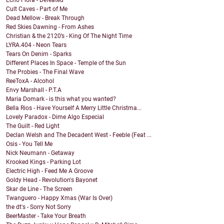
Cult Caves - Part of Me
Dead Mellow - Break Through
Red Skies Dawning - From Ashes
Christian & the 2120’s - King Of The Night Time
LYRA.404 - Neon Tears
Tears On Denim - Sparks
Different Places In Space - Temple of the Sun
The Probies - The Final Wave
ReeToxA - Alcohol
Envy Marshall - P.T.A
Maria Domark - is this what you wanted?
Bella Rios - Have Yourself A Merry Little Christma...
Lovely Paradox - Dime Algo Especial
The Guilt - Red Light
Declan Welsh and The Decadent West - Feeble (Feat ...
Osis - You Tell Me
Nick Neumann - Getaway
Krooked Kings - Parking Lot
Electric High - Feed Me A Groove
Goldy Head - Revolution's Bayonet
Skar de Line - The Screen
Twanguero - Happy Xmas (War Is Over)
the dt's - Sorry Not Sorry
BeerMaster - Take Your Breath