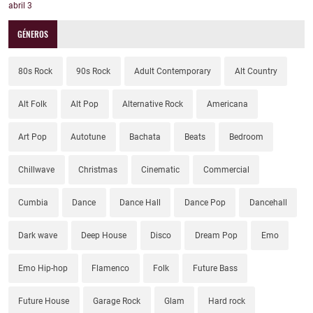
abril
3
GÉNEROS
80s Rock
90s Rock
Adult Contemporary
Alt Country
Alt Folk
Alt Pop
Alternative Rock
Americana
Art Pop
Autotune
Bachata
Beats
Bedroom
Chillwave
Christmas
Cinematic
Commercial
Cumbia
Dance
Dance Hall
Dance Pop
Dancehall
Dark wave
Deep House
Disco
Dream Pop
Emo
Emo Hip-hop
Flamenco
Folk
Future Bass
Future House
Garage Rock
Glam
Hard rock