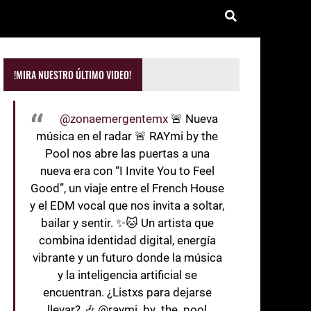
!MIRA NUESTRO ÚLTIMO VIDEO!
@zonaemergentemx
🚨 Nueva
música en el radar 🚨 RAYmi by the
Pool nos abre las puertas a una
nueva era con “I Invite You to Feel
Good”, un viaje entre el French House
y el EDM vocal que nos invita a soltar,
bailar y sentir. ✨🐱 Un artista que
combina identidad digital, energía
vibrante y un futuro donde la música
y la inteligencia artificial se
encuentran. ¿Listxs para dejarse
llevar? 🎶 @raymi_by_the_pool