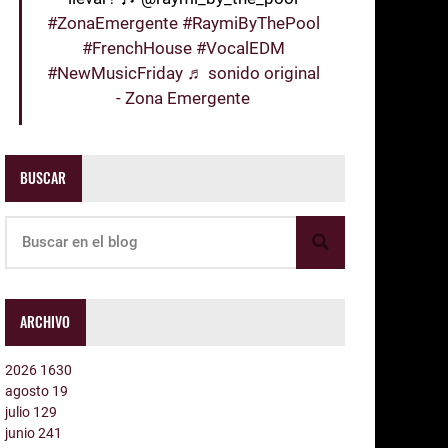
#ZonaEmergente
#RaymiByThePool
#FrenchHouse
#VocalEDM
#NewMusicFriday
♬ sonido original
- Zona Emergente
BUSCAR
ARCHIVO
2026
1630
agosto
19
julio
129
junio
241