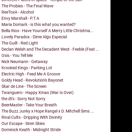
The Probies - The Final Wave
ReeToxA - Alcohol
Envy Marshall - P.T.A
Maria Domark - is this what you wanted?
Bella Rios - Have Yourself A Merry Little Christma...
Lovely Paradox - Dime Algo Especial
The Guilt - Red Light
Declan Welsh and The Decadent West - Feeble (Feat ...
Osis - You Tell Me
Nick Neumann - Getaway
Krooked Kings - Parking Lot
Electric High - Feed Me A Groove
Goldy Head - Revolution's Bayonet
Skar de Line - The Screen
Twanguero - Happy Xmas (War Is Over)
the dt's - Sorry Not Sorry
BeerMaster - Take Your Breath
The Buzz Junky x Hope Rangel x D. Mitchell Sims ...
Rival Cults - Dripping With Divinity
Our Escape - Siren Skies
Dominick Keath - Midnight Stride