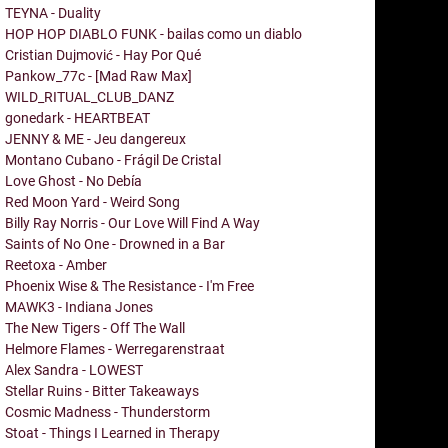
TEYNA - Duality
HOP HOP DIABLO FUNK - bailas como un diablo
Cristian Dujmović - Hay Por Qué
Pankow_77c - [Mad Raw Max]
WILD_RITUAL_CLUB_DANZ
gonedark - HEARTBEAT
JENNY & ME - Jeu dangereux
Montano Cubano - Frágil De Cristal
Love Ghost - No Debía
Red Moon Yard - Weird Song
Billy Ray Norris - Our Love Will Find A Way
Saints of No One - Drowned in a Bar
Reetoxa - Amber
Phoenix Wise & The Resistance - I'm Free
MAWK3 - Indiana Jones
The New Tigers - Off The Wall
Helmore Flames - Werregarenstraat
Alex Sandra - LOWEST
Stellar Ruins - Bitter Takeaways
Cosmic Madness - Thunderstorm
Stoat - Things I Learned in Therapy