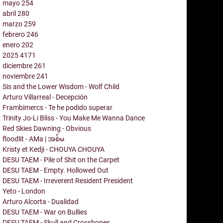
mayo
254
abril
280
marzo
259
febrero
246
enero
202
2025
4171
diciembre
261
noviembre
241
Sis and the Lower Wisdom - Wolf Child
Arturo Villarreal - Decepción
Frambimercs - Te he podido superar
Trinity Jo-Li Bliss - You Make Me Wanna Dance
Red Skies Dawning - Obvious
floodlit - AMa | အစ်မ
Kristy et Kedji - CHOUYA CHOUYA
DESU TAEM - Pile of Shit on the Carpet
DESU TAEM - Empty. Hollowed Out
DESU TAEM - Irreverent Resident President
Yeto - London
Arturo Alcorta - Dualidad
DESU TAEM - War on Bullies
DESU TAEM - Skull and Crossbones