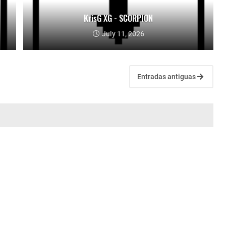
KrisG XG - SCORPION
July 11, 2026
Entradas antiguas