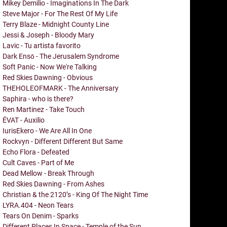
Mikey Demilio - Imaginations In The Dark
Steve Major - For The Rest Of My Life
Terry Blaze - Midnight County Line
Jessi & Joseph - Bloody Mary
Lavic - Tu artista favorito
Dark Ensō - The Jerusalem Syndrome
Soft Panic - Now We're Talking
Red Skies Dawning - Obvious
THEHOLEOFMARK - The Anniversary
Saphira - who is there?
Ren Martinez - Take Touch
ÉVAT - Auxilio
IurisEkero - We Are All In One
Rockvyn - Different Different But Same
Echo Flora - Defeated
Cult Caves - Part of Me
Dead Mellow - Break Through
Red Skies Dawning - From Ashes
Christian & the 2120’s - King Of The Night Time
LYRA.404 - Neon Tears
Tears On Denim - Sparks
Different Places In Space - Temple of the Sun