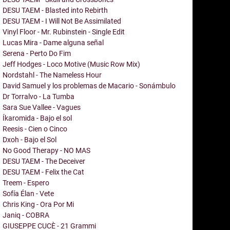
DESU TAEM - Blasted into Rebirth
DESU TAEM - I Will Not Be Assimilated
Vinyl Floor - Mr. Rubinstein - Single Edit
Lucas Mira - Dame alguna señal
Serena - Perto Do Fim
Jeff Hodges - Loco Motive (Music Row Mix)
Nordstahl - The Nameless Hour
David Samuel y los problemas de Macario - Sonámbulo
Dr Torralvo - La Tumba
Sara Sue Vallee - Vagues
Íkaromida - Bajo el sol
Reesis - Cien o Cinco
Dxoh - Bajo el Sol
No Good Therapy - NO MAS
DESU TAEM - The Deceiver
DESU TAEM - Felix the Cat
Treem - Espero
Sofía Élan - Vete
Chris King - Ora Por Mi
Janiq - COBRA
GIUSEPPE CUCÈ - 21 Grammi