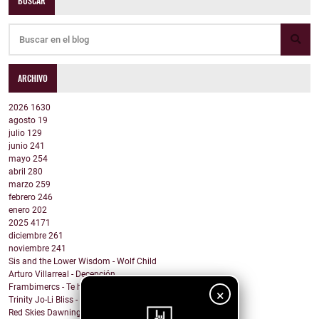
BUSCAR
ARCHIVO
2026
1630
agosto
19
julio
129
junio
241
mayo
254
abril
280
marzo
259
febrero
246
enero
202
2025
4171
diciembre
261
noviembre
241
Sis and the Lower Wisdom - Wolf Child
Arturo Villarreal - Decepción
Frambimercs - Te he podido superar
×
Trinity Jo-Li Bliss - You Make Me Wanna Dance
Red Skies Dawning - Obvious