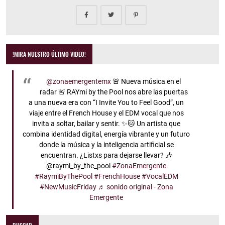
!MIRA NUESTRO ÚLTIMO VIDEO!
@zonaemergentemx
🚨 Nueva música en el
radar 🚨 RAYmi by the Pool nos abre las puertas
a una nueva era con “I Invite You to Feel Good”, un
viaje entre el French House y el EDM vocal que nos
invita a soltar, bailar y sentir. ✨🐱 Un artista que
combina identidad digital, energía vibrante y un futuro
donde la música y la inteligencia artificial se
encuentran. ¿Listxs para dejarse llevar? 🎶
@raymi_by_the_pool
#ZonaEmergente
#RaymiByThePool
#FrenchHouse
#VocalEDM
#NewMusicFriday
♬ sonido original - Zona
Emergente