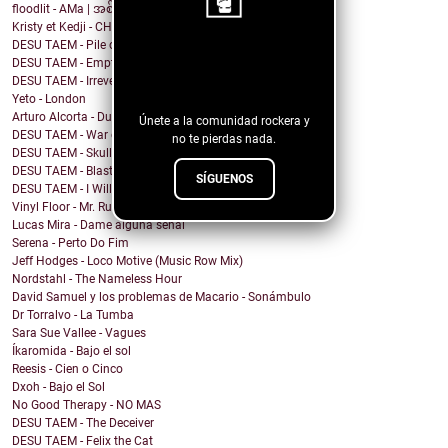
floodlit - AMa | အစ်မ
Kristy et Kedji - CHOUYA CHOUYA
DESU TAEM - Pile of Shit on the Carpet
¡Sigue nuestro
DESU TAEM - Empty. Hollowed Out
DESU TAEM - Irreverent Resident President
blog!
Yeto - London
Arturo Alcorta - Dualidad
Únete a la comunidad rockera y
DESU TAEM - War on Bullies
no te pierdas nada.
DESU TAEM - Skull and Crossbones
DESU TAEM - Blasted into Rebirth
SÍGUENOS
DESU TAEM - I Will Not Be Assimilated
Vinyl Floor - Mr. Rubinstein - Single Edit
Lucas Mira - Dame alguna señal
Serena - Perto Do Fim
Jeff Hodges - Loco Motive (Music Row Mix)
Nordstahl - The Nameless Hour
David Samuel y los problemas de Macario - Sonámbulo
Dr Torralvo - La Tumba
Sara Sue Vallee - Vagues
Íkaromida - Bajo el sol
Reesis - Cien o Cinco
Dxoh - Bajo el Sol
No Good Therapy - NO MAS
DESU TAEM - The Deceiver
DESU TAEM - Felix the Cat