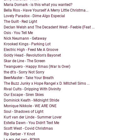
Maria Domark - is this what you wanted?
Bella Rios - Have Yourself A Merry Little Christma...
Lovely Paradox - Dime Algo Especial
The Guilt - Red Light
Declan Welsh and The Decadent West - Feeble (Feat ...
Osis - You Tell Me
Nick Neumann - Getaway
Krooked Kings - Parking Lot
Electric High - Feed Me A Groove
Goldy Head - Revolution's Bayonet
Skar de Line - The Screen
Twanguero - Happy Xmas (War Is Over)
the dt's - Sorry Not Sorry
BeerMaster - Take Your Breath
The Buzz Junky x Hope Rangel x D. Mitchell Sims ...
Rival Cults - Dripping With Divinity
Our Escape - Siren Skies
Dominick Keath - Midnight Stride
Monique Nikkole - WE ARE ONE
Soul - Shadows of Light
Kurt van der Linde - Summer Lover
Estella Dawn - You Didn't Text Me
Scott West - Covid Christmas
Rip Gerber - Y Knot
La era del pez - ROMA