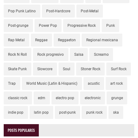
Pop Punk Latino
Post-Hardcore
Post-Metal
Post-grunge
Power Pop
Progressive Rock
Punk
Rap Metal
Reggae
Reggaeton
Regional mexicana
Rock N Roll
Rock progresivo
Salsa
Screamo
Skate Punk
Slowcore
Soul
Stoner Rock
Surf Rock
Trap
World Music (Latin & Hispanic)
acustic
art rock
classic rock
edm
electro pop
electronic
grunge
indie pop
latin pop
post-punk
punk rock
ska
POSTS POPULARES