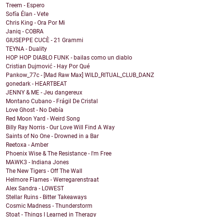
Treem - Espero
Sofía Élan - Vete
Chris King - Ora Por Mi
Janiq - COBRA
GIUSEPPE CUCÈ - 21 Grammi
TEYNA - Duality
HOP HOP DIABLO FUNK - bailas como un diablo
Cristian Dujmović - Hay Por Qué
Pankow_77c - [Mad Raw Max] WILD_RITUAL_CLUB_DANZ
gonedark - HEARTBEAT
JENNY & ME - Jeu dangereux
Montano Cubano - Frágil De Cristal
Love Ghost - No Debía
Red Moon Yard - Weird Song
Billy Ray Norris - Our Love Will Find A Way
Saints of No One - Drowned in a Bar
Reetoxa - Amber
Phoenix Wise & The Resistance - I'm Free
MAWK3 - Indiana Jones
The New Tigers - Off The Wall
Helmore Flames - Werregarenstraat
Alex Sandra - LOWEST
Stellar Ruins - Bitter Takeaways
Cosmic Madness - Thunderstorm
Stoat - Things I Learned in Therapy