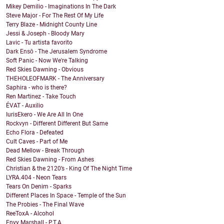
Mikey Demilio - Imaginations In The Dark
Steve Major - For The Rest Of My Life
Terry Blaze - Midnight County Line
Jessi & Joseph - Bloody Mary
Lavic - Tu artista favorito
Dark Ensō - The Jerusalem Syndrome
Soft Panic - Now We're Talking
Red Skies Dawning - Obvious
THEHOLEOFMARK - The Anniversary
Saphira - who is there?
Ren Martinez - Take Touch
ÉVAT - Auxilio
IurisEkero - We Are All In One
Rockvyn - Different Different But Same
Echo Flora - Defeated
Cult Caves - Part of Me
Dead Mellow - Break Through
Red Skies Dawning - From Ashes
Christian & the 2120’s - King Of The Night Time
LYRA.404 - Neon Tears
Tears On Denim - Sparks
Different Places In Space - Temple of the Sun
The Probies - The Final Wave
ReeToxA - Alcohol
Envy Marshall - P.T.A