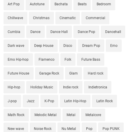
Art Pop
Autotune
Bachata
Beats
Bedroom
Chillwave
Christmas
Cinematic
Commercial
Cumbia
Dance
Dance Hall
Dance Pop
Dancehall
Dark wave
Deep House
Disco
Dream Pop
Emo
Emo Hip-hop
Flamenco
Folk
Future Bass
Future House
Garage Rock
Glam
Hard rock
Hip-hop
Holiday Music
Indie rock
Indietronica
J-pop
Jazz
K-Pop
Latin Hip-Hop
Latin Rock
Math Rock
Melodic Metal
Metal
Metalcore
New wave
Noise Rock
Nu Metal
Pop
Pop PUNK