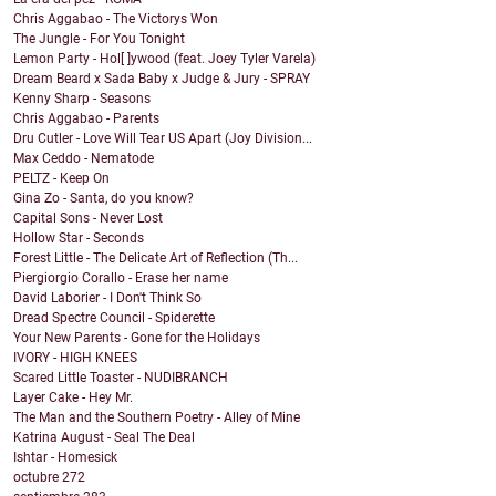
Chris Aggabao - The Victorys Won
The Jungle - For You Tonight
Lemon Party - Hol[ ]ywood (feat. Joey Tyler Varela)
Dream Beard x Sada Baby x Judge & Jury - SPRAY
Kenny Sharp - Seasons
Chris Aggabao - Parents
Dru Cutler - Love Will Tear US Apart (Joy Division...
Max Ceddo - Nematode
PELTZ - Keep On
Gina Zo - Santa, do you know?
Capital Sons - Never Lost
Hollow Star - Seconds
Forest Little - The Delicate Art of Reflection (Th...
Piergiorgio Corallo - Erase her name
David Laborier - I Don't Think So
Dread Spectre Council - Spiderette
Your New Parents - Gone for the Holidays
IVORY - HIGH KNEES
Scared Little Toaster - NUDIBRANCH
Layer Cake - Hey Mr.
The Man and the Southern Poetry - Alley of Mine
Katrina August - Seal The Deal
Ishtar - Homesick
octubre
272