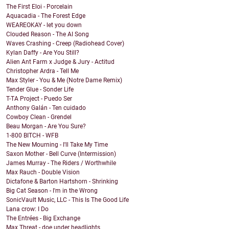
The First Eloi - Porcelain
Aquacadia - The Forest Edge
WEAREOKAY - let you down
Clouded Reason - The AI Song
Waves Crashing - Creep (Radiohead Cover)
Kylan Daffy - Are You Still?
Alien Ant Farm x Judge & Jury - Actitud
Christopher Ardra - Tell Me
Max Styler - You & Me (Notre Dame Remix)
Tender Glue - Sonder Life
T-TA Project - Puedo Ser
Anthony Galán - Ten cuidado
Cowboy Clean - Grendel
Beau Morgan - Are You Sure?
1-800 BITCH - WFB
The New Mourning - I'll Take My Time
Saxon Mother - Bell Curve (Intermission)
James Murray - The Riders / Worthwhile
Max Rauch - Double Vision
Dictafone & Barton Hartshorn - Shrinking
Big Cat Season - I'm in the Wrong
SonicVault Music, LLC - This Is The Good Life
Lana crow: I Do
The Entrées - Big Exchange
Max Threat - doe under headlights