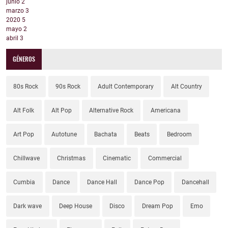
junio
2
marzo
3
2020
5
mayo
2
abril
3
GÉNEROS
80s Rock
90s Rock
Adult Contemporary
Alt Country
Alt Folk
Alt Pop
Alternative Rock
Americana
Art Pop
Autotune
Bachata
Beats
Bedroom
Chillwave
Christmas
Cinematic
Commercial
Cumbia
Dance
Dance Hall
Dance Pop
Dancehall
Dark wave
Deep House
Disco
Dream Pop
Emo