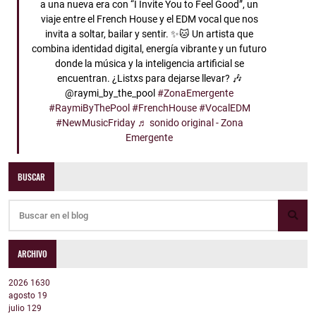
a una nueva era con “I Invite You to Feel Good”, un
viaje entre el French House y el EDM vocal que nos
invita a soltar, bailar y sentir. ✨🐱 Un artista que
combina identidad digital, energía vibrante y un futuro
donde la música y la inteligencia artificial se
encuentran. ¿Listxs para dejarse llevar? 🎶
@raymi_by_the_pool
#ZonaEmergente
#RaymiByThePool
#FrenchHouse
#VocalEDM
#NewMusicFriday
♬ sonido original - Zona
Emergente
BUSCAR
ARCHIVO
2026
1630
agosto
19
julio
129