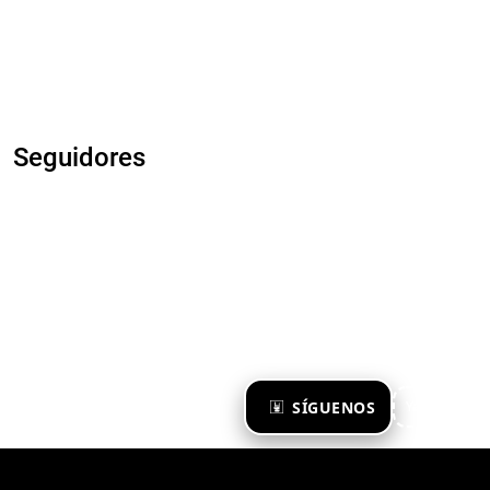
Seguidores
×
SÍGUENOS
Ya te sigo