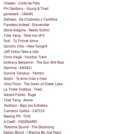
Chesko - Corte de Pelo
PH Santana - Young & Tired
gonedark - CRAWL
Detrapo - De Chabolas y Castillos
Flawless Indeed - Graveroller
Devie Alagora - Really Gothic
Tyler Yang - Take me UFO
DnK - Tu Primer Amor
Sancho Villa - Here Tonight
Jeff Vidov-Take a ride
Chris Hagá - Voodoo Train
Anthony Benjamin - The Sun Will Rise
Gamma - ANGELI
Sonora Tukukuy - Yambo
Spato - Te amo más y más
Vinyl Floor - The Swan of Eileen Lake
La Triste Tristeza - Tired
Gerard Flores - Ruge
Tyler Yang - Alone
Teotlson - Bajo las Estrellas
Cameron Dallas - CATCH!
Nexing PR - TUSI
A-CeeG - VISIONARIO
Teshima Sound - The Gloaming
Italian Blood - I Wanna Be Joe Pesci