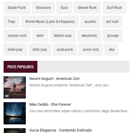
Skate Punk
Slowcore
Soul
Stoner Rock
Surf Rock
Trap
World Music (Latin & Hispanic)
acustic
art rock
classic rock
edm
electro pop
electronic
grunge
indie pop
latin pop
post-punk
punk rock
ska
POSTS POPULARES
Naomi August - American Zen
Naomi August presenta "American Zen" , una can…
Max Ceddo - She Forever
Con una atmósfera súper cálida y optimista, llega desde Nue…
Sucia Elegancia - Contenido Delicado