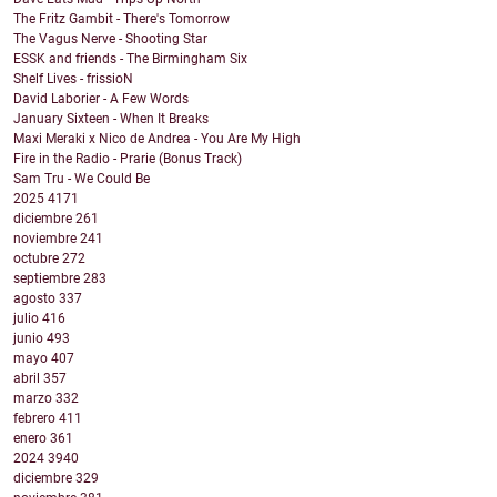
The Fritz Gambit - There's Tomorrow
The Vagus Nerve - Shooting Star
ESSK and friends - The Birmingham Six
Shelf Lives - frissioN
David Laborier - A Few Words
January Sixteen - When It Breaks
Maxi Meraki x Nico de Andrea - You Are My High
Fire in the Radio - Prarie (Bonus Track)
Sam Tru - We Could Be
2025
4171
diciembre
261
noviembre
241
octubre
272
septiembre
283
agosto
337
julio
416
junio
493
mayo
407
abril
357
marzo
332
febrero
411
enero
361
2024
3940
diciembre
329