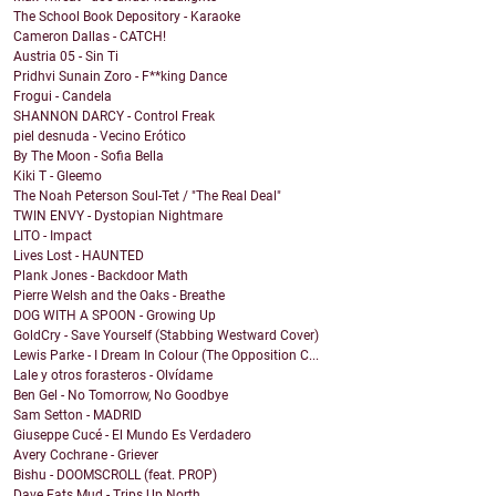
The School Book Depository - Karaoke
Cameron Dallas - CATCH!
Austria 05 - Sin Ti
Pridhvi Sunain Zoro - F**king Dance
Frogui - Candela
SHANNON DARCY - Control Freak
piel desnuda - Vecino Erótico
By The Moon - Sofia Bella
Kiki T - Gleemo
The Noah Peterson Soul-Tet / "The Real Deal"
TWIN ENVY - Dystopian Nightmare
LITO - Impact
Lives Lost - HAUNTED
Plank Jones - Backdoor Math
Pierre Welsh and the Oaks - Breathe
DOG WITH A SPOON - Growing Up
GoldCry - Save Yourself (Stabbing Westward Cover)
Lewis Parke - I Dream In Colour (The Opposition C...
Lale y otros forasteros - Olvídame
Ben Gel - No Tomorrow, No Goodbye
Sam Setton - MADRID
Giuseppe Cucé - El Mundo Es Verdadero
Avery Cochrane - Griever
Bishu - DOOMSCROLL (feat. PROP)
Dave Eats Mud - Trips Up North