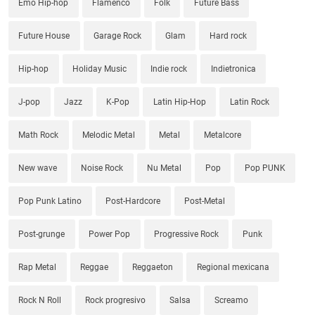
Emo Hip-hop
Flamenco
Folk
Future Bass
Future House
Garage Rock
Glam
Hard rock
Hip-hop
Holiday Music
Indie rock
Indietronica
J-pop
Jazz
K-Pop
Latin Hip-Hop
Latin Rock
Math Rock
Melodic Metal
Metal
Metalcore
New wave
Noise Rock
Nu Metal
Pop
Pop PUNK
Pop Punk Latino
Post-Hardcore
Post-Metal
Post-grunge
Power Pop
Progressive Rock
Punk
Rap Metal
Reggae
Reggaeton
Regional mexicana
Rock N Roll
Rock progresivo
Salsa
Screamo