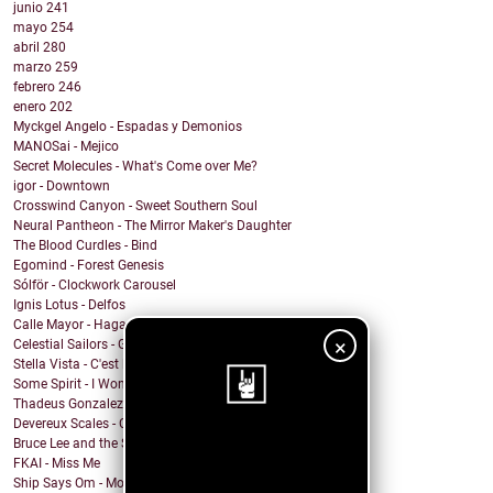
junio
241
mayo
254
abril
280
marzo
259
febrero
246
enero
202
Myckgel Angelo - Espadas y Demonios
MANOSai - Mejico
Secret Molecules - What's Come over Me?
igor - Downtown
Crosswind Canyon - Sweet Southern Soul
Neural Pantheon - The Mirror Maker's Daughter
The Blood Curdles - Bind
Egomind - Forest Genesis
Sólför - Clockwork Carousel
Ignis Lotus - Delfos
Calle Mayor - Hagamos fuego
×
Celestial Sailors - Get Back To Dreaming
Stella Vista - C'est la Vie
Some Spirit - I Won't Let You Down
Thadeus Gonzalez - Every Heart Beats
Devereux Scales - Close Your Eyes and Sing!
Bruce Lee and the Streetfighters - Lost Your Head
¡Sigue nuestro
FKAI - Miss Me
blog!
Ship Says Om - Mother Director