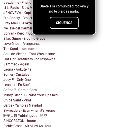
Jaexlynne - Friends Like You
Únete a la comunidad rockera y
Li Li Radio - Slow View
no te pierdas nada.
JENOVEVA - Kopf auf
Old Sparky - Broken City Blues
SÍGUENOS
Drey Ma-El - AYAYAI
Ivelisse del Carmen - Mi Sangre Baila
Jbryan - Keep It Going
Silas Grime - Eroding Grace
Love Ghost - Vengeance
The Sand - ilumíname
Soul de Vienne - That Was Insane
Hot Hot Heatdeath - no respawns
Jammed - Again
Lagna - Aokute Itai
Bonier - Cristales
Joey P. - Only One
Leosper - En Sueños
Softsoff - Cara a Cara
Mindy Gledhill - Paint Your Lips Red
Chloe Saint - Viral
Garcé - Ya no es Navidad
Skyreaders - Even when it's wrong
唯美人形 Yubiningyou - 秘密
SINCORAZON - Inane
Richie Cross - 60 Miles An Hour