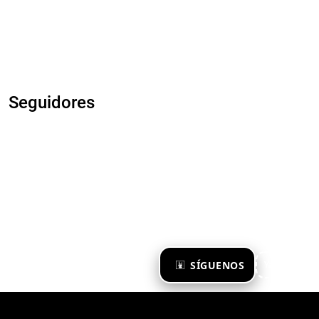
Seguidores
×
SÍGUENOS
Ya te sigo