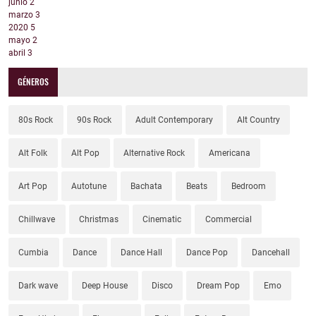
junio
2
marzo
3
2020
5
mayo
2
abril
3
GÉNEROS
80s Rock
90s Rock
Adult Contemporary
Alt Country
Alt Folk
Alt Pop
Alternative Rock
Americana
Art Pop
Autotune
Bachata
Beats
Bedroom
Chillwave
Christmas
Cinematic
Commercial
Cumbia
Dance
Dance Hall
Dance Pop
Dancehall
Dark wave
Deep House
Disco
Dream Pop
Emo