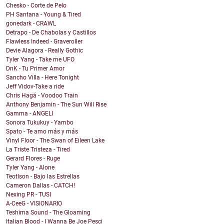
Chesko - Corte de Pelo
PH Santana - Young & Tired
gonedark - CRAWL
Detrapo - De Chabolas y Castillos
Flawless Indeed - Graveroller
Devie Alagora - Really Gothic
Tyler Yang - Take me UFO
DnK - Tu Primer Amor
Sancho Villa - Here Tonight
Jeff Vidov-Take a ride
Chris Hagá - Voodoo Train
Anthony Benjamin - The Sun Will Rise
Gamma - ANGELI
Sonora Tukukuy - Yambo
Spato - Te amo más y más
Vinyl Floor - The Swan of Eileen Lake
La Triste Tristeza - Tired
Gerard Flores - Ruge
Tyler Yang - Alone
Teotlson - Bajo las Estrellas
Cameron Dallas - CATCH!
Nexing PR - TUSI
A-CeeG - VISIONARIO
Teshima Sound - The Gloaming
Italian Blood - I Wanna Be Joe Pesci