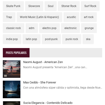
Skate Punk
Slowcore
Soul
Stoner Rock
Surf Rock
Trap
World Music (Latin & Hispanic)
acustic
art rock
classic rock
edm
electro pop
electronic
grunge
indie pop
latin pop
post-punk
punk rock
ska
POSTS POPULARES
Naomi August - American Zen
Naomi August presenta "American Zen" , una can…
Max Ceddo - She Forever
Con una atmósfera súper cálida y optimista, llega desde Nue…
Sucia Elegancia - Contenido Delicado