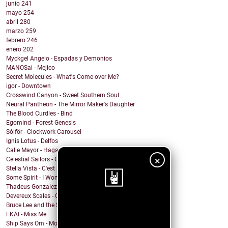
junio
241
mayo
254
abril
280
marzo
259
febrero
246
enero
202
Myckgel Angelo - Espadas y Demonios
MANOSai - Mejico
Secret Molecules - What's Come over Me?
igor - Downtown
Crosswind Canyon - Sweet Southern Soul
Neural Pantheon - The Mirror Maker's Daughter
The Blood Curdles - Bind
Egomind - Forest Genesis
Sólför - Clockwork Carousel
Ignis Lotus - Delfos
Calle Mayor - Hagamos fuego
×
Celestial Sailors - Get Back To Dreaming
Stella Vista - C'est la Vie
Some Spirit - I Won't Let You Down
Thadeus Gonzalez - Every Heart Beats
Devereux Scales - Close Your Eyes and Sing!
Bruce Lee and the Streetfighters - Lost Your Head
¡Sigue nuestro
FKAI - Miss Me
blog!
Ship Says Om - Mother Director