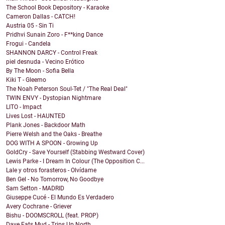
The School Book Depository - Karaoke
Cameron Dallas - CATCH!
Austria 05 - Sin Ti
Pridhvi Sunain Zoro - F**king Dance
Frogui - Candela
SHANNON DARCY - Control Freak
piel desnuda - Vecino Erótico
By The Moon - Sofia Bella
Kiki T - Gleemo
The Noah Peterson Soul-Tet / "The Real Deal"
TWIN ENVY - Dystopian Nightmare
LITO - Impact
Lives Lost - HAUNTED
Plank Jones - Backdoor Math
Pierre Welsh and the Oaks - Breathe
DOG WITH A SPOON - Growing Up
GoldCry - Save Yourself (Stabbing Westward Cover)
Lewis Parke - I Dream In Colour (The Opposition C...
Lale y otros forasteros - Olvídame
Ben Gel - No Tomorrow, No Goodbye
Sam Setton - MADRID
Giuseppe Cucé - El Mundo Es Verdadero
Avery Cochrane - Griever
Bishu - DOOMSCROLL (feat. PROP)
Dave Eats Mud - Trips Up North