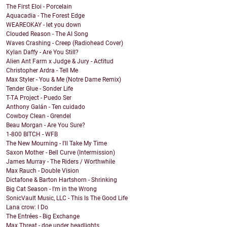
The First Eloi - Porcelain
Aquacadia - The Forest Edge
WEAREOKAY - let you down
Clouded Reason - The AI Song
Waves Crashing - Creep (Radiohead Cover)
Kylan Daffy - Are You Still?
Alien Ant Farm x Judge & Jury - Actitud
Christopher Ardra - Tell Me
Max Styler - You & Me (Notre Dame Remix)
Tender Glue - Sonder Life
T-TA Project - Puedo Ser
Anthony Galán - Ten cuidado
Cowboy Clean - Grendel
Beau Morgan - Are You Sure?
1-800 BITCH - WFB
The New Mourning - I'll Take My Time
Saxon Mother - Bell Curve (Intermission)
James Murray - The Riders / Worthwhile
Max Rauch - Double Vision
Dictafone & Barton Hartshorn - Shrinking
Big Cat Season - I'm in the Wrong
SonicVault Music, LLC - This Is The Good Life
Lana crow: I Do
The Entrées - Big Exchange
Max Threat - doe under headlights