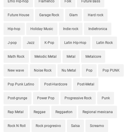
Emo Hip-hop
Flamenco
Folk
Future Bass
Future House
Garage Rock
Glam
Hard rock
Hip-hop
Holiday Music
Indie rock
Indietronica
J-pop
Jazz
K-Pop
Latin Hip-Hop
Latin Rock
Math Rock
Melodic Metal
Metal
Metalcore
New wave
Noise Rock
Nu Metal
Pop
Pop PUNK
Pop Punk Latino
Post-Hardcore
Post-Metal
Post-grunge
Power Pop
Progressive Rock
Punk
Rap Metal
Reggae
Reggaeton
Regional mexicana
Rock N Roll
Rock progresivo
Salsa
Screamo