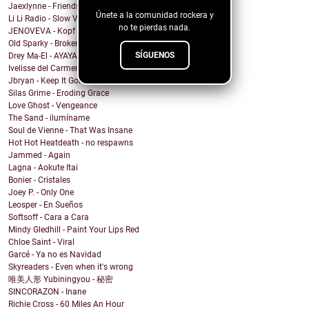
Jaexlynne - Friends Like You
Únete a la comunidad rockera y
Li Li Radio - Slow View
no te pierdas nada.
JENOVEVA - Kopf auf
Old Sparky - Broken City Blues
SÍGUENOS
Drey Ma-El - AYAYAI
Ivelisse del Carmen - Mi Sangre Baila
Jbryan - Keep It Going
Silas Grime - Eroding Grace
Love Ghost - Vengeance
The Sand - ilumíname
Soul de Vienne - That Was Insane
Hot Hot Heatdeath - no respawns
Jammed - Again
Lagna - Aokute Itai
Bonier - Cristales
Joey P. - Only One
Leosper - En Sueños
Softsoff - Cara a Cara
Mindy Gledhill - Paint Your Lips Red
Chloe Saint - Viral
Garcé - Ya no es Navidad
Skyreaders - Even when it's wrong
唯美人形 Yubiningyou - 秘密
SINCORAZON - Inane
Richie Cross - 60 Miles An Hour