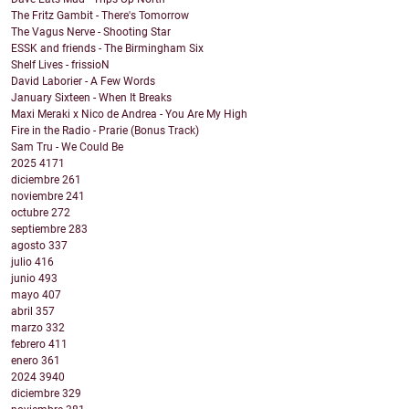
The Fritz Gambit - There's Tomorrow
The Vagus Nerve - Shooting Star
ESSK and friends - The Birmingham Six
Shelf Lives - frissioN
David Laborier - A Few Words
January Sixteen - When It Breaks
Maxi Meraki x Nico de Andrea - You Are My High
Fire in the Radio - Prarie (Bonus Track)
Sam Tru - We Could Be
2025
4171
diciembre
261
noviembre
241
octubre
272
septiembre
283
agosto
337
julio
416
junio
493
mayo
407
abril
357
marzo
332
febrero
411
enero
361
2024
3940
diciembre
329