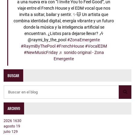
a una nueva era con “I Invite You to Feel Good”, un
viaje entre el French House y el EDM vocal que nos
invita a soltar, bailar y sentir. ✨🐱 Un artista que
combina identidad digital, energía vibrante y un futuro
donde la música y la inteligencia artificial se
encuentran. ¿Listxs para dejarse llevar? 🎶
@raymi_by_the_pool
#ZonaEmergente
#RaymiByThePool
#FrenchHouse
#VocalEDM
#NewMusicFriday
♬ sonido original - Zona
Emergente
BUSCAR
ARCHIVO
2026
1630
agosto
19
julio
129