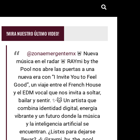
!MIRA NUESTRO ÚLTIMO VIDEO!
@zonaemergentemx
🚨 Nueva
música en el radar 🚨 RAYmi by the
Pool nos abre las puertas a una
nueva era con “I Invite You to Feel
Good”, un viaje entre el French House
y el EDM vocal que nos invita a soltar,
bailar y sentir. ✨🐱 Un artista que
combina identidad digital, energía
vibrante y un futuro donde la música
y la inteligencia artificial se
encuentran. ¿Listxs para dejarse
llevar? 🎶 @raymi_by_the_pool