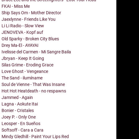
FKAI - Miss Me
Ship Says Om - Mother Director
Jaexlynne - Friends Like You
Li Li Radio - Slow View
JENOVEVA - Kopf auf
Old Sparky - Broken City Blues
Drey Ma-El - AYAYAI
Ivelisse del Carmen - Mi Sangre Baila
Jbryan - Keep It Going
Silas Grime - Eroding Grace
Love Ghost - Vengeance
The Sand - ilumíname
Soul de Vienne - That Was Insane
Hot Hot Heatdeath - no respawns
Jammed - Again
Lagna - Aokute Itai
Bonier - Cristales
Joey P. - Only One
Leosper - En Sueños
Softsoff - Cara a Cara
Mindy Gledhill - Paint Your Lips Red