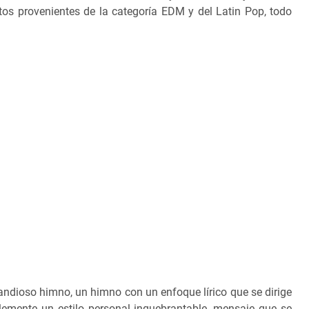
s provenientes de la categoría EDM y del Latin Pop, todo
andioso himno, un himno con un enfoque lírico que se dirige
lemente un estilo personal inquebrantable, mensaje que se