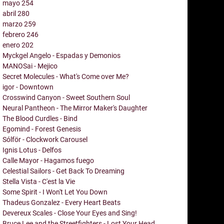
mayo
254
abril
280
marzo
259
febrero
246
enero
202
Myckgel Angelo - Espadas y Demonios
MANOSai - Mejico
Secret Molecules - What's Come over Me?
igor - Downtown
Crosswind Canyon - Sweet Southern Soul
Neural Pantheon - The Mirror Maker's Daughter
The Blood Curdles - Bind
Egomind - Forest Genesis
Sólför - Clockwork Carousel
Ignis Lotus - Delfos
Calle Mayor - Hagamos fuego
Celestial Sailors - Get Back To Dreaming
Stella Vista - C'est la Vie
Some Spirit - I Won't Let You Down
Thadeus Gonzalez - Every Heart Beats
Devereux Scales - Close Your Eyes and Sing!
Bruce Lee and the Streetfighters - Lost Your Head