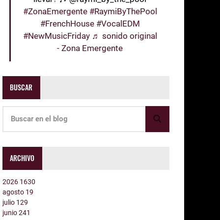
#ZonaEmergente
#RaymiByThePool
#FrenchHouse
#VocalEDM
#NewMusicFriday
♬ sonido original
- Zona Emergente
BUSCAR
ARCHIVO
2026
1630
agosto
19
julio
129
junio
241