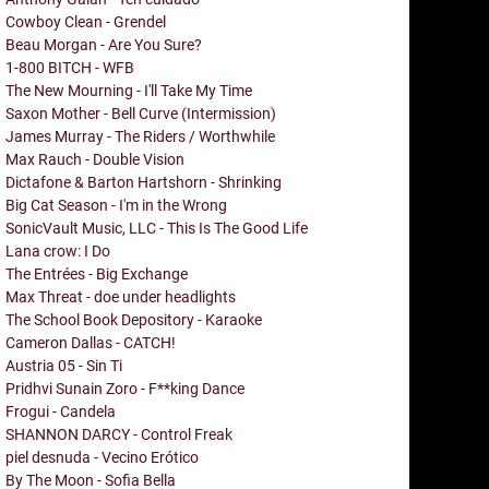
Cowboy Clean - Grendel
Beau Morgan - Are You Sure?
1-800 BITCH - WFB
The New Mourning - I'll Take My Time
Saxon Mother - Bell Curve (Intermission)
James Murray - The Riders / Worthwhile
Max Rauch - Double Vision
Dictafone & Barton Hartshorn - Shrinking
Big Cat Season - I'm in the Wrong
SonicVault Music, LLC - This Is The Good Life
Lana crow: I Do
The Entrées - Big Exchange
Max Threat - doe under headlights
The School Book Depository - Karaoke
Cameron Dallas - CATCH!
Austria 05 - Sin Ti
Pridhvi Sunain Zoro - F**king Dance
Frogui - Candela
SHANNON DARCY - Control Freak
piel desnuda - Vecino Erótico
By The Moon - Sofia Bella