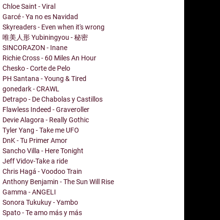
Chloe Saint - Viral
Garcé - Ya no es Navidad
Skyreaders - Even when it's wrong
唯美人形 Yubiningyou - 秘密
SINCORAZON - Inane
Richie Cross - 60 Miles An Hour
Chesko - Corte de Pelo
PH Santana - Young & Tired
gonedark - CRAWL
Detrapo - De Chabolas y Castillos
Flawless Indeed - Graveroller
Devie Alagora - Really Gothic
Tyler Yang - Take me UFO
DnK - Tu Primer Amor
Sancho Villa - Here Tonight
Jeff Vidov-Take a ride
Chris Hagá - Voodoo Train
Anthony Benjamin - The Sun Will Rise
Gamma - ANGELI
Sonora Tukukuy - Yambo
Spato - Te amo más y más