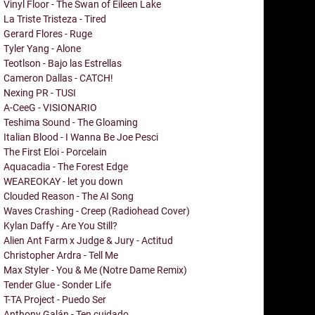
Vinyl Floor - The Swan of Eileen Lake
La Triste Tristeza - Tired
Gerard Flores - Ruge
Tyler Yang - Alone
Teotlson - Bajo las Estrellas
Cameron Dallas - CATCH!
Nexing PR - TUSI
A-CeeG - VISIONARIO
Teshima Sound - The Gloaming
Italian Blood - I Wanna Be Joe Pesci
The First Eloi - Porcelain
Aquacadia - The Forest Edge
WEAREOKAY - let you down
Clouded Reason - The AI Song
Waves Crashing - Creep (Radiohead Cover)
Kylan Daffy - Are You Still?
Alien Ant Farm x Judge & Jury - Actitud
Christopher Ardra - Tell Me
Max Styler - You & Me (Notre Dame Remix)
Tender Glue - Sonder Life
T-TA Project - Puedo Ser
Anthony Galán - Ten cuidado