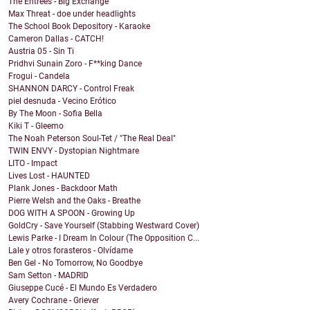
The Entrées - Big Exchange
Max Threat - doe under headlights
The School Book Depository - Karaoke
Cameron Dallas - CATCH!
Austria 05 - Sin Ti
Pridhvi Sunain Zoro - F**king Dance
Frogui - Candela
SHANNON DARCY - Control Freak
piel desnuda - Vecino Erótico
By The Moon - Sofia Bella
Kiki T - Gleemo
The Noah Peterson Soul-Tet / "The Real Deal"
TWIN ENVY - Dystopian Nightmare
LITO - Impact
Lives Lost - HAUNTED
Plank Jones - Backdoor Math
Pierre Welsh and the Oaks - Breathe
DOG WITH A SPOON - Growing Up
GoldCry - Save Yourself (Stabbing Westward Cover)
Lewis Parke - I Dream In Colour (The Opposition C...
Lale y otros forasteros - Olvídame
Ben Gel - No Tomorrow, No Goodbye
Sam Setton - MADRID
Giuseppe Cucé - El Mundo Es Verdadero
Avery Cochrane - Griever