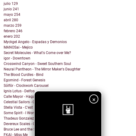
julio
129
junio
241
mayo
254
abril
280
marzo
259
febrero
246
enero
202
Myckgel Angelo - Espadas y Demonios
MANOSai - Mejico
Secret Molecules - What's Come over Me?
igor - Downtown
Crosswind Canyon - Sweet Southern Soul
Neural Pantheon - The Mirror Maker's Daughter
The Blood Curdles - Bind
Egomind - Forest Genesis
Sólför - Clockwork Carousel
Ignis Lotus - Delfos
Calle Mayor - Hagamos fuego
×
Celestial Sailors - Get Back To Dreaming
Stella Vista - C'est la Vie
Some Spirit - I Won't Let You Down
Thadeus Gonzalez - Every Heart Beats
Devereux Scales - Close Your Eyes and Sing!
¡Sigue nuestro
Bruce Lee and the Streetfighters - Lost Your Head
FKAI - Miss Me