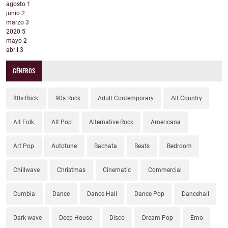
agosto
1
junio
2
marzo
3
2020
5
mayo
2
abril
3
GÉNEROS
80s Rock
90s Rock
Adult Contemporary
Alt Country
Alt Folk
Alt Pop
Alternative Rock
Americana
Art Pop
Autotune
Bachata
Beats
Bedroom
Chillwave
Christmas
Cinematic
Commercial
Cumbia
Dance
Dance Hall
Dance Pop
Dancehall
Dark wave
Deep House
Disco
Dream Pop
Emo