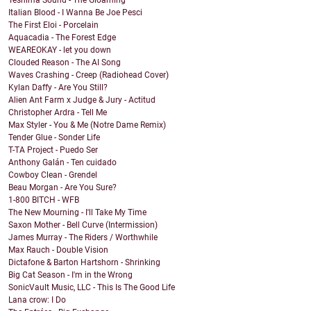
Teshima Sound - The Gloaming
Italian Blood - I Wanna Be Joe Pesci
The First Eloi - Porcelain
Aquacadia - The Forest Edge
WEAREOKAY - let you down
Clouded Reason - The AI Song
Waves Crashing - Creep (Radiohead Cover)
Kylan Daffy - Are You Still?
Alien Ant Farm x Judge & Jury - Actitud
Christopher Ardra - Tell Me
Max Styler - You & Me (Notre Dame Remix)
Tender Glue - Sonder Life
T-TA Project - Puedo Ser
Anthony Galán - Ten cuidado
Cowboy Clean - Grendel
Beau Morgan - Are You Sure?
1-800 BITCH - WFB
The New Mourning - I'll Take My Time
Saxon Mother - Bell Curve (Intermission)
James Murray - The Riders / Worthwhile
Max Rauch - Double Vision
Dictafone & Barton Hartshorn - Shrinking
Big Cat Season - I'm in the Wrong
SonicVault Music, LLC - This Is The Good Life
Lana crow: I Do