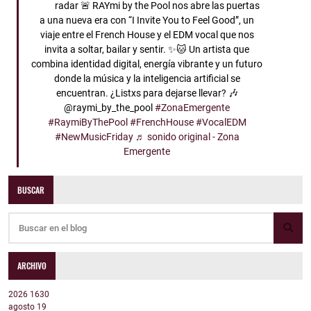
radar 🚨 RAYmi by the Pool nos abre las puertas
a una nueva era con “I Invite You to Feel Good”, un
viaje entre el French House y el EDM vocal que nos
invita a soltar, bailar y sentir. ✨🐱 Un artista que
combina identidad digital, energía vibrante y un futuro
donde la música y la inteligencia artificial se
encuentran. ¿Listxs para dejarse llevar? 🎶
@raymi_by_the_pool
#ZonaEmergente
#RaymiByThePool
#FrenchHouse
#VocalEDM
#NewMusicFriday
♬ sonido original - Zona
Emergente
BUSCAR
ARCHIVO
2026
1630
agosto
19