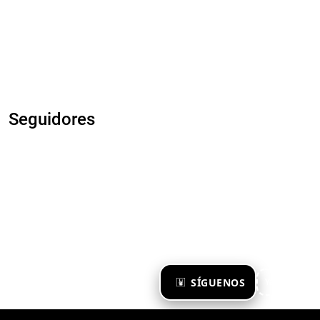
Seguidores
×
SÍGUENOS
Ya te sigo