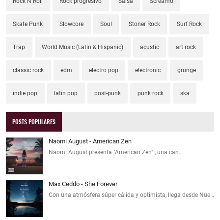
Rock N Roll
Rock progresivo
Salsa
Screamo
Skate Punk
Slowcore
Soul
Stoner Rock
Surf Rock
Trap
World Music (Latin & Hispanic)
acustic
art rock
classic rock
edm
electro pop
electronic
grunge
indie pop
latin pop
post-punk
punk rock
ska
POSTS POPULARES
Naomi August - American Zen
Naomi August presenta "American Zen" , una can…
Max Ceddo - She Forever
Con una atmósfera súper cálida y optimista, llega desde Nue…