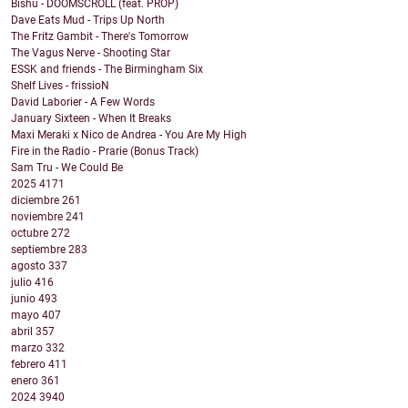
Bishu - DOOMSCROLL (feat. PROP)
Dave Eats Mud - Trips Up North
The Fritz Gambit - There's Tomorrow
The Vagus Nerve - Shooting Star
ESSK and friends - The Birmingham Six
Shelf Lives - frissioN
David Laborier - A Few Words
January Sixteen - When It Breaks
Maxi Meraki x Nico de Andrea - You Are My High
Fire in the Radio - Prarie (Bonus Track)
Sam Tru - We Could Be
2025
4171
diciembre
261
noviembre
241
octubre
272
septiembre
283
agosto
337
julio
416
junio
493
mayo
407
abril
357
marzo
332
febrero
411
enero
361
2024
3940