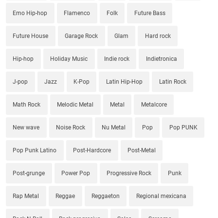
Emo Hip-hop
Flamenco
Folk
Future Bass
Future House
Garage Rock
Glam
Hard rock
Hip-hop
Holiday Music
Indie rock
Indietronica
J-pop
Jazz
K-Pop
Latin Hip-Hop
Latin Rock
Math Rock
Melodic Metal
Metal
Metalcore
New wave
Noise Rock
Nu Metal
Pop
Pop PUNK
Pop Punk Latino
Post-Hardcore
Post-Metal
Post-grunge
Power Pop
Progressive Rock
Punk
Rap Metal
Reggae
Reggaeton
Regional mexicana