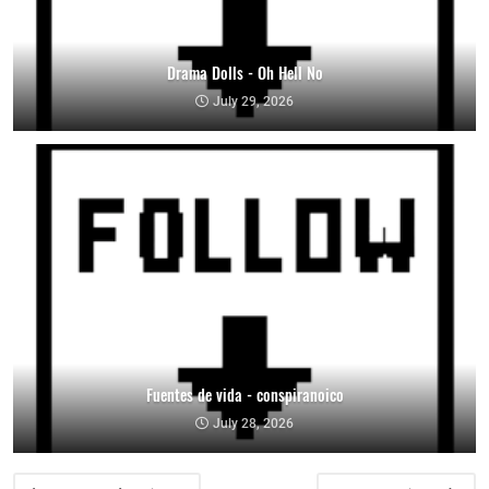
Drama Dolls - Oh Hell No
July 29, 2026
Fuentes de vida - conspiranoico
July 28, 2026