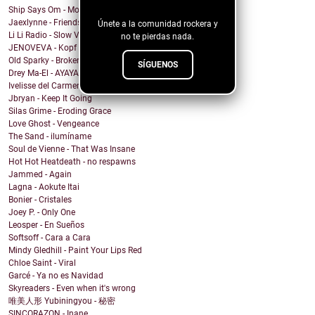
blog!
Ship Says Om - Mother Director
Jaexlynne - Friends Like You
Únete a la comunidad rockera y
Li Li Radio - Slow View
no te pierdas nada.
JENOVEVA - Kopf auf
Old Sparky - Broken City Blues
SÍGUENOS
Drey Ma-El - AYAYAI
Ivelisse del Carmen - Mi Sangre Baila
Jbryan - Keep It Going
Silas Grime - Eroding Grace
Love Ghost - Vengeance
The Sand - ilumíname
Soul de Vienne - That Was Insane
Hot Hot Heatdeath - no respawns
Jammed - Again
Lagna - Aokute Itai
Bonier - Cristales
Joey P. - Only One
Leosper - En Sueños
Softsoff - Cara a Cara
Mindy Gledhill - Paint Your Lips Red
Chloe Saint - Viral
Garcé - Ya no es Navidad
Skyreaders - Even when it's wrong
唯美人形 Yubiningyou - 秘密
SINCORAZON - Inane