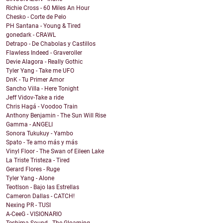
Richie Cross - 60 Miles An Hour
Chesko - Corte de Pelo
PH Santana - Young & Tired
gonedark - CRAWL
Detrapo - De Chabolas y Castillos
Flawless Indeed - Graveroller
Devie Alagora - Really Gothic
Tyler Yang - Take me UFO
DnK - Tu Primer Amor
Sancho Villa - Here Tonight
Jeff Vidov-Take a ride
Chris Hagá - Voodoo Train
Anthony Benjamin - The Sun Will Rise
Gamma - ANGELI
Sonora Tukukuy - Yambo
Spato - Te amo más y más
Vinyl Floor - The Swan of Eileen Lake
La Triste Tristeza - Tired
Gerard Flores - Ruge
Tyler Yang - Alone
Teotlson - Bajo las Estrellas
Cameron Dallas - CATCH!
Nexing PR - TUSI
A-CeeG - VISIONARIO