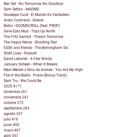
Ben Gel - No Tomorrow, No Goodbye
Sam Setton - MADRID
Giuseppe Cucé - El Mundo Es Verdadero
Avery Cochrane - Griever
Bishu - DOOMSCROLL (feat. PROP)
Dave Eats Mud - Trips Up North
The Fritz Gambit - There's Tomorrow
The Vagus Nerve - Shooting Star
ESSK and friends - The Birmingham Six
Shelf Lives - frissioN
David Laborier - A Few Words
January Sixteen - When It Breaks
Maxi Meraki x Nico de Andrea - You Are My High
Fire in the Radio - Prarie (Bonus Track)
Sam Tru - We Could Be
2025
4171
diciembre
261
noviembre
241
octubre
272
septiembre
283
agosto
337
julio
416
junio
493
mayo
407
abril
357