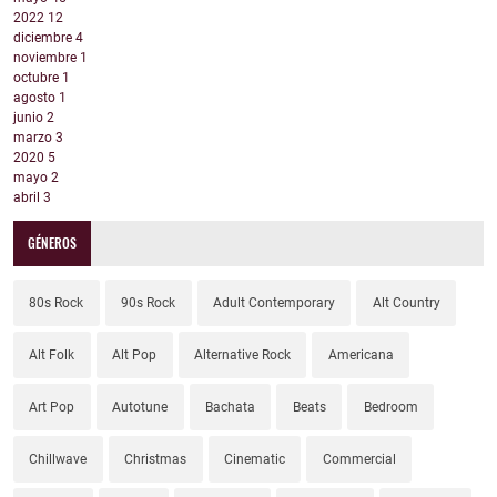
2022
12
diciembre
4
noviembre
1
octubre
1
agosto
1
junio
2
marzo
3
2020
5
mayo
2
abril
3
GÉNEROS
80s Rock
90s Rock
Adult Contemporary
Alt Country
Alt Folk
Alt Pop
Alternative Rock
Americana
Art Pop
Autotune
Bachata
Beats
Bedroom
Chillwave
Christmas
Cinematic
Commercial