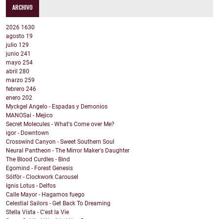
ARCHIVO
2026
1630
agosto
19
julio
129
junio
241
mayo
254
abril
280
marzo
259
febrero
246
enero
202
Myckgel Angelo - Espadas y Demonios
MANOSai - Mejico
Secret Molecules - What's Come over Me?
igor - Downtown
Crosswind Canyon - Sweet Southern Soul
Neural Pantheon - The Mirror Maker's Daughter
The Blood Curdles - Bind
Egomind - Forest Genesis
Sólför - Clockwork Carousel
Ignis Lotus - Delfos
Calle Mayor - Hagamos fuego
Celestial Sailors - Get Back To Dreaming
Stella Vista - C'est la Vie