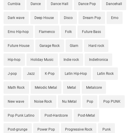
Cumbia
Dance
Dance Hall
Dance Pop
Dancehall
Dark wave
Deep House
Disco
Dream Pop
Emo
Emo Hip-hop
Flamenco
Folk
Future Bass
Future House
Garage Rock
Glam
Hard rock
Hip-hop
Holiday Music
Indie rock
Indietronica
J-pop
Jazz
K-Pop
Latin Hip-Hop
Latin Rock
Math Rock
Melodic Metal
Metal
Metalcore
New wave
Noise Rock
Nu Metal
Pop
Pop PUNK
Pop Punk Latino
Post-Hardcore
Post-Metal
Post-grunge
Power Pop
Progressive Rock
Punk