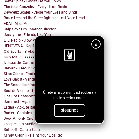
Some Spirit - I Won't Let You Down
Thadeus Gonzalez - Every Heart Beats
Devereux Scales - Close Your Eyes and Sing!
Bruce Lee and the Streetfighters - Lost Your Head
FKAI - Miss Me
Ship Says Om - Mother Director
Jaexlynne - Friends Like You
Li Li Radio - Slow View
×
JENOVEVA - Kopf auf
Old Sparky - Broken City Blues
Drey Ma-El - AYAYAI
Ivelisse del Carmen - Mi Sangre Baila
Jbryan - Keep It Going
¡Sigue nuestro
Silas Grime - Eroding Grace
Love Ghost - Vengeance
blog!
The Sand - ilumíname
Soul de Vienne - That Was Insane
Únete a la comunidad rockera y
Hot Hot Heatdeath - no respawns
no te pierdas nada.
Jammed - Again
Lagna - Aokute Itai
SÍGUENOS
Bonier - Cristales
Joey P. - Only One
Leosper - En Sueños
Softsoff - Cara a Cara
Mindy Gledhill - Paint Your Lips Red