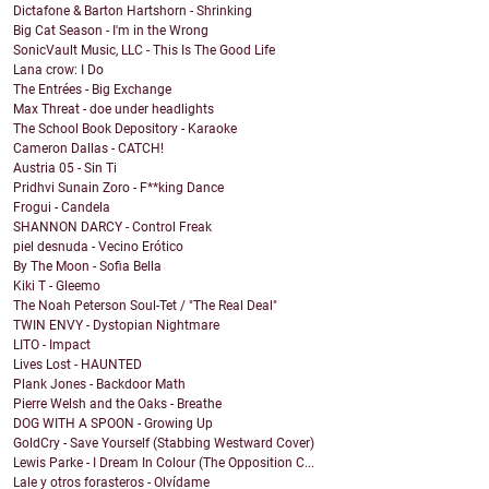
Dictafone & Barton Hartshorn - Shrinking
Big Cat Season - I'm in the Wrong
SonicVault Music, LLC - This Is The Good Life
Lana crow: I Do
The Entrées - Big Exchange
Max Threat - doe under headlights
The School Book Depository - Karaoke
Cameron Dallas - CATCH!
Austria 05 - Sin Ti
Pridhvi Sunain Zoro - F**king Dance
Frogui - Candela
SHANNON DARCY - Control Freak
piel desnuda - Vecino Erótico
By The Moon - Sofia Bella
Kiki T - Gleemo
The Noah Peterson Soul-Tet / "The Real Deal"
TWIN ENVY - Dystopian Nightmare
LITO - Impact
Lives Lost - HAUNTED
Plank Jones - Backdoor Math
Pierre Welsh and the Oaks - Breathe
DOG WITH A SPOON - Growing Up
GoldCry - Save Yourself (Stabbing Westward Cover)
Lewis Parke - I Dream In Colour (The Opposition C...
Lale y otros forasteros - Olvídame