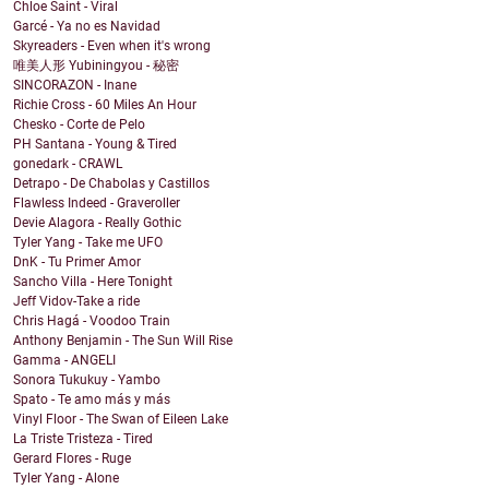
Chloe Saint - Viral
Garcé - Ya no es Navidad
Skyreaders - Even when it's wrong
唯美人形 Yubiningyou - 秘密
SINCORAZON - Inane
Richie Cross - 60 Miles An Hour
Chesko - Corte de Pelo
PH Santana - Young & Tired
gonedark - CRAWL
Detrapo - De Chabolas y Castillos
Flawless Indeed - Graveroller
Devie Alagora - Really Gothic
Tyler Yang - Take me UFO
DnK - Tu Primer Amor
Sancho Villa - Here Tonight
Jeff Vidov-Take a ride
Chris Hagá - Voodoo Train
Anthony Benjamin - The Sun Will Rise
Gamma - ANGELI
Sonora Tukukuy - Yambo
Spato - Te amo más y más
Vinyl Floor - The Swan of Eileen Lake
La Triste Tristeza - Tired
Gerard Flores - Ruge
Tyler Yang - Alone