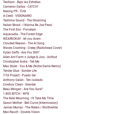
Teotlson - Bajo las Estrellas
Cameron Dallas - CATCH!
Nexing PR - TUSI
A-CeeG - VISIONARIO
Teshima Sound - The Gloaming
Italian Blood - I Wanna Be Joe Pesci
The First Eloi - Porcelain
Aquacadia - The Forest Edge
WEAREOKAY - let you down
Clouded Reason - The AI Song
Waves Crashing - Creep (Radiohead Cover)
Kylan Daffy - Are You Still?
Alien Ant Farm x Judge & Jury - Actitud
Christopher Ardra - Tell Me
Max Styler - You & Me (Notre Dame Remix)
Tender Glue - Sonder Life
T-TA Project - Puedo Ser
Anthony Galán - Ten cuidado
Cowboy Clean - Grendel
Beau Morgan - Are You Sure?
1-800 BITCH - WFB
The New Mourning - I'll Take My Time
Saxon Mother - Bell Curve (Intermission)
James Murray - The Riders / Worthwhile
Max Rauch - Double Vision