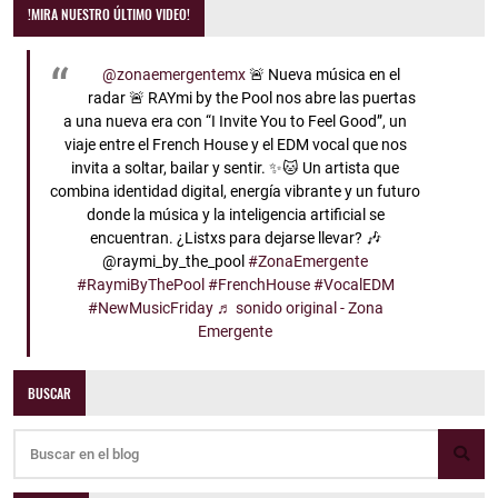
!MIRA NUESTRO ÚLTIMO VIDEO!
@zonaemergentemx
🚨 Nueva música en el
radar 🚨 RAYmi by the Pool nos abre las puertas
a una nueva era con “I Invite You to Feel Good”, un
viaje entre el French House y el EDM vocal que nos
invita a soltar, bailar y sentir. ✨🐱 Un artista que
combina identidad digital, energía vibrante y un futuro
donde la música y la inteligencia artificial se
encuentran. ¿Listxs para dejarse llevar? 🎶
@raymi_by_the_pool
#ZonaEmergente
#RaymiByThePool
#FrenchHouse
#VocalEDM
#NewMusicFriday
♬ sonido original - Zona
Emergente
BUSCAR