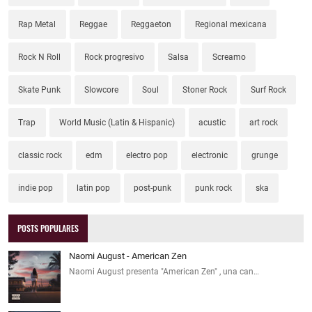
Rap Metal
Reggae
Reggaeton
Regional mexicana
Rock N Roll
Rock progresivo
Salsa
Screamo
Skate Punk
Slowcore
Soul
Stoner Rock
Surf Rock
Trap
World Music (Latin & Hispanic)
acustic
art rock
classic rock
edm
electro pop
electronic
grunge
indie pop
latin pop
post-punk
punk rock
ska
POSTS POPULARES
Naomi August - American Zen
Naomi August presenta "American Zen" , una can…