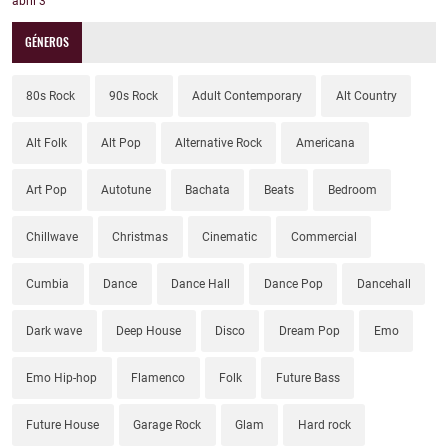
abril
3
GÉNEROS
80s Rock
90s Rock
Adult Contemporary
Alt Country
Alt Folk
Alt Pop
Alternative Rock
Americana
Art Pop
Autotune
Bachata
Beats
Bedroom
Chillwave
Christmas
Cinematic
Commercial
Cumbia
Dance
Dance Hall
Dance Pop
Dancehall
Dark wave
Deep House
Disco
Dream Pop
Emo
Emo Hip-hop
Flamenco
Folk
Future Bass
Future House
Garage Rock
Glam
Hard rock