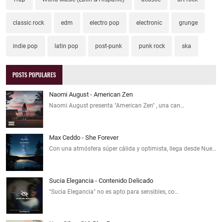
classic rock
edm
electro pop
electronic
grunge
indie pop
latin pop
post-punk
punk rock
ska
POSTS POPULARES
Naomi August - American Zen
Naomi August presenta "American Zen" , una can…
Max Ceddo - She Forever
Con una atmósfera súper cálida y optimista, llega desde Nue…
Sucia Elegancia - Contenido Delicado
"Sucia Elegancia" no es apto para sensibles, co…