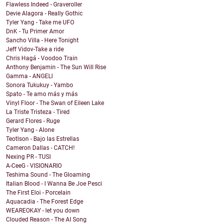
Flawless Indeed - Graveroller
Devie Alagora - Really Gothic
Tyler Yang - Take me UFO
DnK - Tu Primer Amor
Sancho Villa - Here Tonight
Jeff Vidov-Take a ride
Chris Hagá - Voodoo Train
Anthony Benjamin - The Sun Will Rise
Gamma - ANGELI
Sonora Tukukuy - Yambo
Spato - Te amo más y más
Vinyl Floor - The Swan of Eileen Lake
La Triste Tristeza - Tired
Gerard Flores - Ruge
Tyler Yang - Alone
Teotlson - Bajo las Estrellas
Cameron Dallas - CATCH!
Nexing PR - TUSI
A-CeeG - VISIONARIO
Teshima Sound - The Gloaming
Italian Blood - I Wanna Be Joe Pesci
The First Eloi - Porcelain
Aquacadia - The Forest Edge
WEAREOKAY - let you down
Clouded Reason - The AI Song