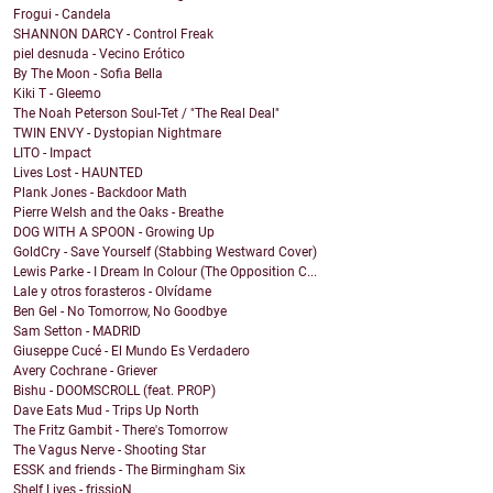
Frogui - Candela
SHANNON DARCY - Control Freak
piel desnuda - Vecino Erótico
By The Moon - Sofia Bella
Kiki T - Gleemo
The Noah Peterson Soul-Tet / "The Real Deal"
TWIN ENVY - Dystopian Nightmare
LITO - Impact
Lives Lost - HAUNTED
Plank Jones - Backdoor Math
Pierre Welsh and the Oaks - Breathe
DOG WITH A SPOON - Growing Up
GoldCry - Save Yourself (Stabbing Westward Cover)
Lewis Parke - I Dream In Colour (The Opposition C...
Lale y otros forasteros - Olvídame
Ben Gel - No Tomorrow, No Goodbye
Sam Setton - MADRID
Giuseppe Cucé - El Mundo Es Verdadero
Avery Cochrane - Griever
Bishu - DOOMSCROLL (feat. PROP)
Dave Eats Mud - Trips Up North
The Fritz Gambit - There's Tomorrow
The Vagus Nerve - Shooting Star
ESSK and friends - The Birmingham Six
Shelf Lives - frissioN