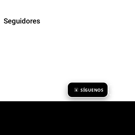
Seguidores
×
SÍGUENOS
Ya te sigo