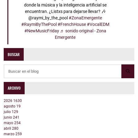
donde la música y la inteligencia artificial se
encuentran. ¿Listxs para dejarse llevar? 🎶
@raymi_by_the_pool
#ZonaEmergente
#RaymiByThePool
#FrenchHouse
#VocalEDM
#NewMusicFriday
♬ sonido original - Zona
Emergente
BUSCAR
ARCHIVO
2026
1630
agosto
19
julio
129
junio
241
mayo
254
abril
280
marzo
259