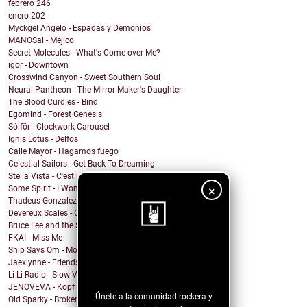
febrero
246
enero
202
Myckgel Angelo - Espadas y Demonios
MANOSai - Mejico
Secret Molecules - What's Come over Me?
igor - Downtown
Crosswind Canyon - Sweet Southern Soul
Neural Pantheon - The Mirror Maker's Daughter
The Blood Curdles - Bind
Egomind - Forest Genesis
Sólför - Clockwork Carousel
Ignis Lotus - Delfos
Calle Mayor - Hagamos fuego
Celestial Sailors - Get Back To Dreaming
Stella Vista - C'est la Vie
×
Some Spirit - I Won't Let You Down
Thadeus Gonzalez - Every Heart Beats
Devereux Scales - Close Your Eyes and Sing!
Bruce Lee and the Streetfighters - Lost Your Head
FKAI - Miss Me
Ship Says Om - Mother Director
¡Sigue nuestro
Jaexlynne - Friends Like You
blog!
Li Li Radio - Slow View
JENOVEVA - Kopf auf
Únete a la comunidad rockera y
Old Sparky - Broken City Blues