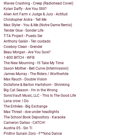
Waves Crashing - Creep (Radiohead Cover)
Kylan Daffy - Are You Still?
Alien Ant Farm x Judge & Jury - Actitud
Christopher Ardra - Tell Me
Max Styler - You & Me (Notre Dame Remix)
Tender Glue - Sonder Life
T-TA Project - Puedo Ser
Anthony Galán - Ten cuidado
Cowboy Clean - Grendel
Beau Morgan - Are You Sure?
1-800 BITCH - WFB
The New Mourning - I'll Take My Time
Saxon Mother - Bell Curve (Intermission)
James Murray - The Riders / Worthwhile
Max Rauch - Double Vision
Dictafone & Barton Hartshorn - Shrinking
Big Cat Season - I'm in the Wrong
SonicVault Music, LLC - This Is The Good Life
Lana crow: I Do
The Entrées - Big Exchange
Max Threat - doe under headlights
The School Book Depository - Karaoke
Cameron Dallas - CATCH!
Austria 05 - Sin Ti
Pridhvi Sunain Zoro - F**king Dance