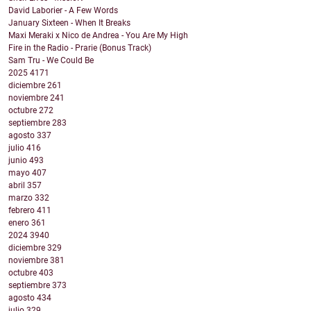
David Laborier - A Few Words
January Sixteen - When It Breaks
Maxi Meraki x Nico de Andrea - You Are My High
Fire in the Radio - Prarie (Bonus Track)
Sam Tru - We Could Be
2025
4171
diciembre
261
noviembre
241
octubre
272
septiembre
283
agosto
337
julio
416
junio
493
mayo
407
abril
357
marzo
332
febrero
411
enero
361
2024
3940
diciembre
329
noviembre
381
octubre
403
septiembre
373
agosto
434
julio
329