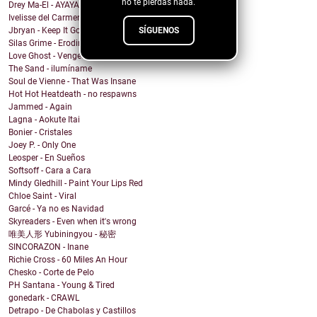
no te pierdas nada.
Drey Ma-El - AYAYAI
Ivelisse del Carmen - Mi Sangre Baila
SÍGUENOS
Jbryan - Keep It Going
Silas Grime - Eroding Grace
Love Ghost - Vengeance
The Sand - ilumíname
Soul de Vienne - That Was Insane
Hot Hot Heatdeath - no respawns
Jammed - Again
Lagna - Aokute Itai
Bonier - Cristales
Joey P. - Only One
Leosper - En Sueños
Softsoff - Cara a Cara
Mindy Gledhill - Paint Your Lips Red
Chloe Saint - Viral
Garcé - Ya no es Navidad
Skyreaders - Even when it's wrong
唯美人形 Yubiningyou - 秘密
SINCORAZON - Inane
Richie Cross - 60 Miles An Hour
Chesko - Corte de Pelo
PH Santana - Young & Tired
gonedark - CRAWL
Detrapo - De Chabolas y Castillos