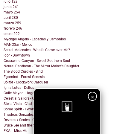
julio
129
junio
241
mayo
254
abril
280
marzo
259
febrero
246
enero
202
Myckgel Angelo - Espadas y Demonios
MANOSai - Mejico
Secret Molecules - What's Come over Me?
igor - Downtown
Crosswind Canyon - Sweet Southern Soul
Neural Pantheon - The Mirror Maker's Daughter
The Blood Curdles - Bind
Egomind - Forest Genesis
Sólför - Clockwork Carousel
Ignis Lotus - Delfos
Calle Mayor - Hagamos fuego
×
Celestial Sailors - Get Back To Dreaming
Stella Vista - C'est la Vie
Some Spirit - I Won't Let You Down
Thadeus Gonzalez - Every Heart Beats
Devereux Scales - Close Your Eyes and Sing!
¡Sigue nuestro
Bruce Lee and the Streetfighters - Lost Your Head
FKAI - Miss Me