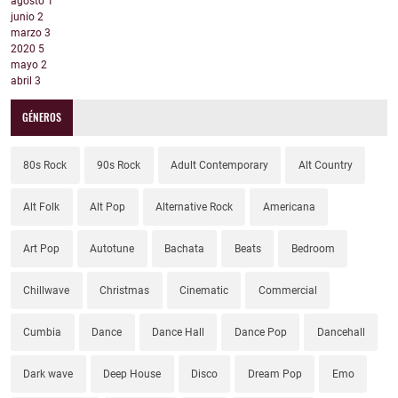
agosto
1
junio
2
marzo
3
2020
5
mayo
2
abril
3
GÉNEROS
80s Rock
90s Rock
Adult Contemporary
Alt Country
Alt Folk
Alt Pop
Alternative Rock
Americana
Art Pop
Autotune
Bachata
Beats
Bedroom
Chillwave
Christmas
Cinematic
Commercial
Cumbia
Dance
Dance Hall
Dance Pop
Dancehall
Dark wave
Deep House
Disco
Dream Pop
Emo