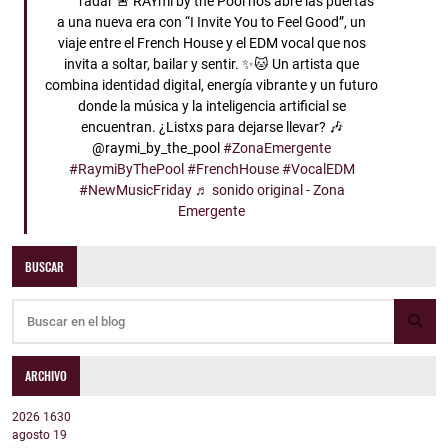
radar 🚨 RAYmi by the Pool nos abre las puertas
a una nueva era con “I Invite You to Feel Good”, un
viaje entre el French House y el EDM vocal que nos
invita a soltar, bailar y sentir. ✨🐱 Un artista que
combina identidad digital, energía vibrante y un futuro
donde la música y la inteligencia artificial se
encuentran. ¿Listxs para dejarse llevar? 🎶
@raymi_by_the_pool
#ZonaEmergente
#RaymiByThePool
#FrenchHouse
#VocalEDM
#NewMusicFriday
♬ sonido original - Zona
Emergente
BUSCAR
ARCHIVO
2026
1630
agosto
19