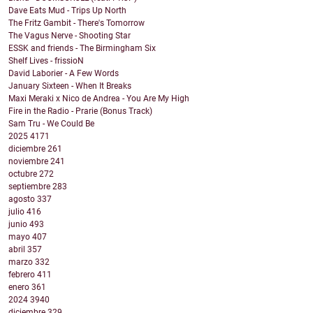
Dave Eats Mud - Trips Up North
The Fritz Gambit - There's Tomorrow
The Vagus Nerve - Shooting Star
ESSK and friends - The Birmingham Six
Shelf Lives - frissioN
David Laborier - A Few Words
January Sixteen - When It Breaks
Maxi Meraki x Nico de Andrea - You Are My High
Fire in the Radio - Prarie (Bonus Track)
Sam Tru - We Could Be
2025
4171
diciembre
261
noviembre
241
octubre
272
septiembre
283
agosto
337
julio
416
junio
493
mayo
407
abril
357
marzo
332
febrero
411
enero
361
2024
3940
diciembre
329