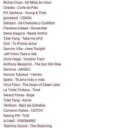
Richie Cross - 60 Miles An Hour
Chesko - Corte de Pelo
PH Santana - Young & Tired
gonedark - CRAWL
Detrapo - De Chabolas y Castillos
Flawless Indeed - Graveroller
Devie Alagora - Really Gothic
Tyler Yang - Take me UFO
DnK - Tu Primer Amor
Sancho Villa - Here Tonight
Jeff Vidov-Take a ride
Chris Hagá - Voodoo Train
Anthony Benjamin - The Sun Will Rise
Gamma - ANGELI
Sonora Tukukuy - Yambo
Spato - Te amo más y más
Vinyl Floor - The Swan of Eileen Lake
La Triste Tristeza - Tired
Gerard Flores - Ruge
Tyler Yang - Alone
Teotlson - Bajo las Estrellas
Cameron Dallas - CATCH!
Nexing PR - TUSI
A-CeeG - VISIONARIO
Teshima Sound - The Gloaming