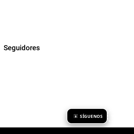
Seguidores
×
SÍGUENOS
Ya te sigo