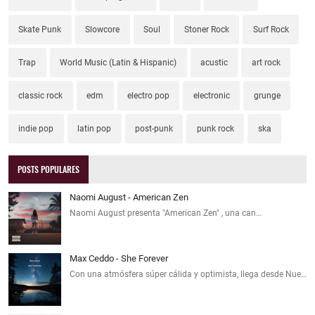
Skate Punk
Slowcore
Soul
Stoner Rock
Surf Rock
Trap
World Music (Latin & Hispanic)
acustic
art rock
classic rock
edm
electro pop
electronic
grunge
indie pop
latin pop
post-punk
punk rock
ska
POSTS POPULARES
Naomi August - American Zen
Naomi August presenta "American Zen" , una can…
Max Ceddo - She Forever
Con una atmósfera súper cálida y optimista, llega desde Nue…