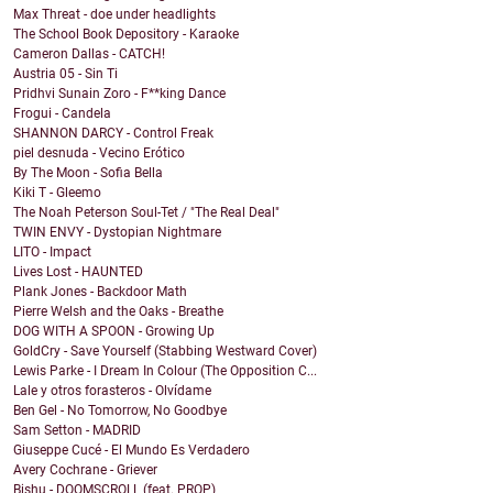
Max Threat - doe under headlights
The School Book Depository - Karaoke
Cameron Dallas - CATCH!
Austria 05 - Sin Ti
Pridhvi Sunain Zoro - F**king Dance
Frogui - Candela
SHANNON DARCY - Control Freak
piel desnuda - Vecino Erótico
By The Moon - Sofia Bella
Kiki T - Gleemo
The Noah Peterson Soul-Tet / "The Real Deal"
TWIN ENVY - Dystopian Nightmare
LITO - Impact
Lives Lost - HAUNTED
Plank Jones - Backdoor Math
Pierre Welsh and the Oaks - Breathe
DOG WITH A SPOON - Growing Up
GoldCry - Save Yourself (Stabbing Westward Cover)
Lewis Parke - I Dream In Colour (The Opposition C...
Lale y otros forasteros - Olvídame
Ben Gel - No Tomorrow, No Goodbye
Sam Setton - MADRID
Giuseppe Cucé - El Mundo Es Verdadero
Avery Cochrane - Griever
Bishu - DOOMSCROLL (feat. PROP)