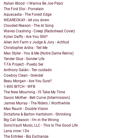
Italian Blood - I Wanna Be Joe Pesci
The First Eloi - Porcelain
Aquacadia - The Forest Edge
WEAREOKAY - let you down
Clouded Reason - The AI Song
Waves Crashing - Creep (Radiohead Cover)
Kylan Daffy - Are You Still?
Alien Ant Farm x Judge & Jury - Actitud
Christopher Ardra - Tell Me
Max Styler - You & Me (Notre Dame Remix)
Tender Glue - Sonder Life
T-TA Project - Puedo Ser
Anthony Galán - Ten cuidado
Cowboy Clean - Grendel
Beau Morgan - Are You Sure?
1-800 BITCH - WFB
The New Mourning - I'll Take My Time
Saxon Mother - Bell Curve (Intermission)
James Murray - The Riders / Worthwhile
Max Rauch - Double Vision
Dictafone & Barton Hartshorn - Shrinking
Big Cat Season - I'm in the Wrong
SonicVault Music, LLC - This Is The Good Life
Lana crow: I Do
The Entrées - Big Exchange