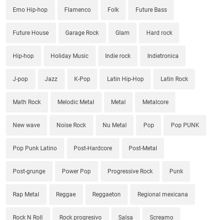
Emo Hip-hop
Flamenco
Folk
Future Bass
Future House
Garage Rock
Glam
Hard rock
Hip-hop
Holiday Music
Indie rock
Indietronica
J-pop
Jazz
K-Pop
Latin Hip-Hop
Latin Rock
Math Rock
Melodic Metal
Metal
Metalcore
New wave
Noise Rock
Nu Metal
Pop
Pop PUNK
Pop Punk Latino
Post-Hardcore
Post-Metal
Post-grunge
Power Pop
Progressive Rock
Punk
Rap Metal
Reggae
Reggaeton
Regional mexicana
Rock N Roll
Rock progresivo
Salsa
Screamo