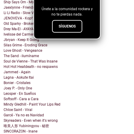
blog!
Ship Says Om - Mother Director
Jaexlynne - Friends Like You
Únete a la comunidad rockera y
Li Li Radio - Slow View
no te pierdas nada.
JENOVEVA - Kopf auf
Old Sparky - Broken City Blues
SÍGUENOS
Drey Ma-El - AYAYAI
Ivelisse del Carmen - Mi Sangre Baila
Jbryan - Keep It Going
Silas Grime - Eroding Grace
Love Ghost - Vengeance
The Sand - ilumíname
Soul de Vienne - That Was Insane
Hot Hot Heatdeath - no respawns
Jammed - Again
Lagna - Aokute Itai
Bonier - Cristales
Joey P. - Only One
Leosper - En Sueños
Softsoff - Cara a Cara
Mindy Gledhill - Paint Your Lips Red
Chloe Saint - Viral
Garcé - Ya no es Navidad
Skyreaders - Even when it's wrong
唯美人形 Yubiningyou - 秘密
SINCORAZON - Inane