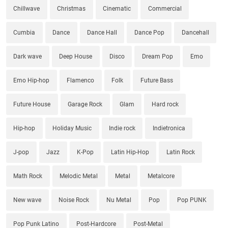
Chillwave
Christmas
Cinematic
Commercial
Cumbia
Dance
Dance Hall
Dance Pop
Dancehall
Dark wave
Deep House
Disco
Dream Pop
Emo
Emo Hip-hop
Flamenco
Folk
Future Bass
Future House
Garage Rock
Glam
Hard rock
Hip-hop
Holiday Music
Indie rock
Indietronica
J-pop
Jazz
K-Pop
Latin Hip-Hop
Latin Rock
Math Rock
Melodic Metal
Metal
Metalcore
New wave
Noise Rock
Nu Metal
Pop
Pop PUNK
Pop Punk Latino
Post-Hardcore
Post-Metal