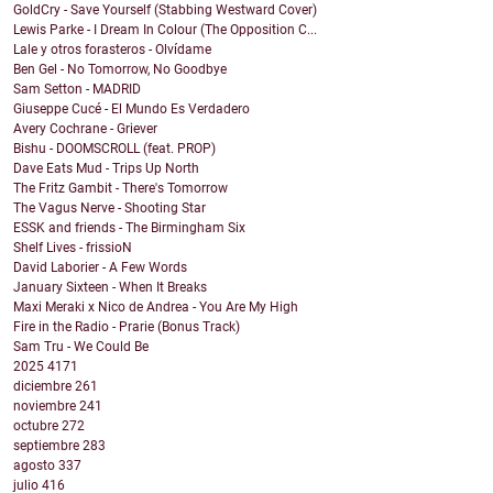
GoldCry - Save Yourself (Stabbing Westward Cover)
Lewis Parke - I Dream In Colour (The Opposition C...
Lale y otros forasteros - Olvídame
Ben Gel - No Tomorrow, No Goodbye
Sam Setton - MADRID
Giuseppe Cucé - El Mundo Es Verdadero
Avery Cochrane - Griever
Bishu - DOOMSCROLL (feat. PROP)
Dave Eats Mud - Trips Up North
The Fritz Gambit - There's Tomorrow
The Vagus Nerve - Shooting Star
ESSK and friends - The Birmingham Six
Shelf Lives - frissioN
David Laborier - A Few Words
January Sixteen - When It Breaks
Maxi Meraki x Nico de Andrea - You Are My High
Fire in the Radio - Prarie (Bonus Track)
Sam Tru - We Could Be
2025
4171
diciembre
261
noviembre
241
octubre
272
septiembre
283
agosto
337
julio
416