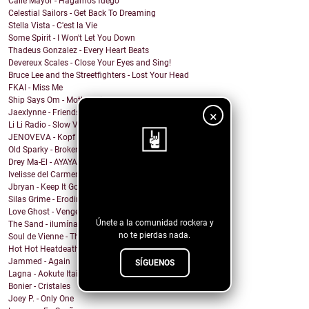
Calle Mayor - Hagamos fuego
Celestial Sailors - Get Back To Dreaming
Stella Vista - C'est la Vie
Some Spirit - I Won't Let You Down
Thadeus Gonzalez - Every Heart Beats
Devereux Scales - Close Your Eyes and Sing!
Bruce Lee and the Streetfighters - Lost Your Head
FKAI - Miss Me
Ship Says Om - Mother Director
Jaexlynne - Friends Like You
×
Li Li Radio - Slow View
JENOVEVA - Kopf auf
Old Sparky - Broken City Blues
Drey Ma-El - AYAYAI
Ivelisse del Carmen - Mi Sangre Baila
¡Sigue nuestro
Jbryan - Keep It Going
blog!
Silas Grime - Eroding Grace
Love Ghost - Vengeance
Únete a la comunidad rockera y
The Sand - ilumíname
no te pierdas nada.
Soul de Vienne - That Was Insane
Hot Hot Heatdeath - no respawns
Jammed - Again
SÍGUENOS
Lagna - Aokute Itai
Bonier - Cristales
Joey P. - Only One