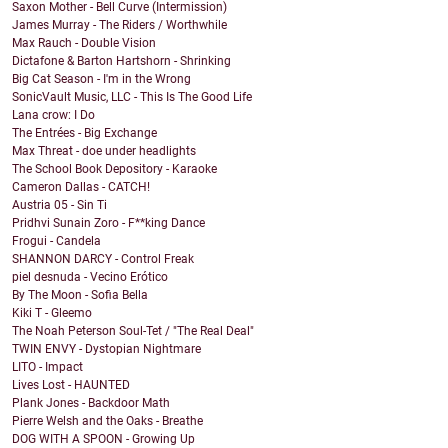
Saxon Mother - Bell Curve (Intermission)
James Murray - The Riders / Worthwhile
Max Rauch - Double Vision
Dictafone & Barton Hartshorn - Shrinking
Big Cat Season - I'm in the Wrong
SonicVault Music, LLC - This Is The Good Life
Lana crow: I Do
The Entrées - Big Exchange
Max Threat - doe under headlights
The School Book Depository - Karaoke
Cameron Dallas - CATCH!
Austria 05 - Sin Ti
Pridhvi Sunain Zoro - F**king Dance
Frogui - Candela
SHANNON DARCY - Control Freak
piel desnuda - Vecino Erótico
By The Moon - Sofia Bella
Kiki T - Gleemo
The Noah Peterson Soul-Tet / "The Real Deal"
TWIN ENVY - Dystopian Nightmare
LITO - Impact
Lives Lost - HAUNTED
Plank Jones - Backdoor Math
Pierre Welsh and the Oaks - Breathe
DOG WITH A SPOON - Growing Up