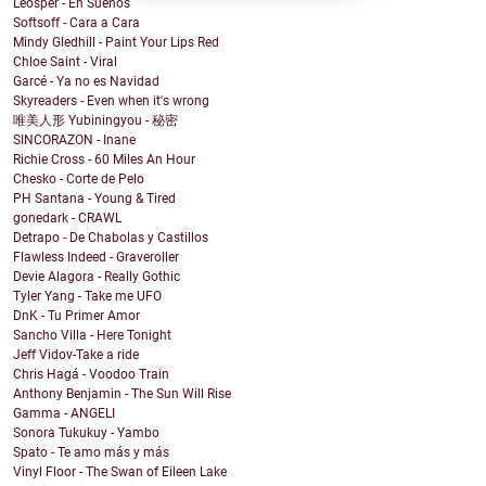
Leosper - En Sueños
Softsoff - Cara a Cara
Mindy Gledhill - Paint Your Lips Red
Chloe Saint - Viral
Garcé - Ya no es Navidad
Skyreaders - Even when it's wrong
唯美人形 Yubiningyou - 秘密
SINCORAZON - Inane
Richie Cross - 60 Miles An Hour
Chesko - Corte de Pelo
PH Santana - Young & Tired
gonedark - CRAWL
Detrapo - De Chabolas y Castillos
Flawless Indeed - Graveroller
Devie Alagora - Really Gothic
Tyler Yang - Take me UFO
DnK - Tu Primer Amor
Sancho Villa - Here Tonight
Jeff Vidov-Take a ride
Chris Hagá - Voodoo Train
Anthony Benjamin - The Sun Will Rise
Gamma - ANGELI
Sonora Tukukuy - Yambo
Spato - Te amo más y más
Vinyl Floor - The Swan of Eileen Lake