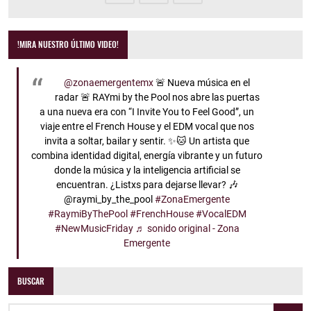
!MIRA NUESTRO ÚLTIMO VIDEO!
@zonaemergentemx
🚨 Nueva música en el
radar 🚨 RAYmi by the Pool nos abre las puertas
a una nueva era con “I Invite You to Feel Good”, un
viaje entre el French House y el EDM vocal que nos
invita a soltar, bailar y sentir. ✨🐱 Un artista que
combina identidad digital, energía vibrante y un futuro
donde la música y la inteligencia artificial se
encuentran. ¿Listxs para dejarse llevar? 🎶
@raymi_by_the_pool
#ZonaEmergente
#RaymiByThePool
#FrenchHouse
#VocalEDM
#NewMusicFriday
♬ sonido original - Zona
Emergente
BUSCAR