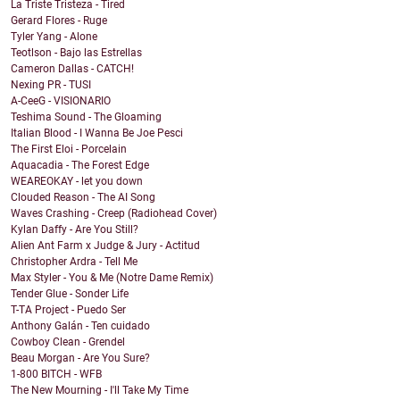
La Triste Tristeza - Tired
Gerard Flores - Ruge
Tyler Yang - Alone
Teotlson - Bajo las Estrellas
Cameron Dallas - CATCH!
Nexing PR - TUSI
A-CeeG - VISIONARIO
Teshima Sound - The Gloaming
Italian Blood - I Wanna Be Joe Pesci
The First Eloi - Porcelain
Aquacadia - The Forest Edge
WEAREOKAY - let you down
Clouded Reason - The AI Song
Waves Crashing - Creep (Radiohead Cover)
Kylan Daffy - Are You Still?
Alien Ant Farm x Judge & Jury - Actitud
Christopher Ardra - Tell Me
Max Styler - You & Me (Notre Dame Remix)
Tender Glue - Sonder Life
T-TA Project - Puedo Ser
Anthony Galán - Ten cuidado
Cowboy Clean - Grendel
Beau Morgan - Are You Sure?
1-800 BITCH - WFB
The New Mourning - I'll Take My Time