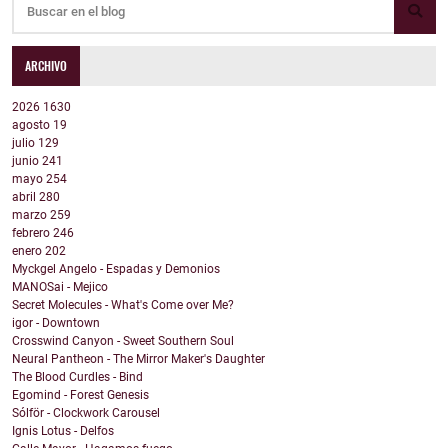
ARCHIVO
2026
1630
agosto
19
julio
129
junio
241
mayo
254
abril
280
marzo
259
febrero
246
enero
202
Myckgel Angelo - Espadas y Demonios
MANOSai - Mejico
Secret Molecules - What's Come over Me?
igor - Downtown
Crosswind Canyon - Sweet Southern Soul
Neural Pantheon - The Mirror Maker's Daughter
The Blood Curdles - Bind
Egomind - Forest Genesis
Sólför - Clockwork Carousel
Ignis Lotus - Delfos