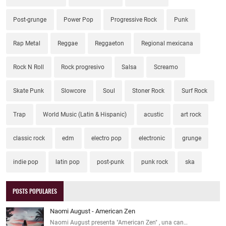
Post-grunge
Power Pop
Progressive Rock
Punk
Rap Metal
Reggae
Reggaeton
Regional mexicana
Rock N Roll
Rock progresivo
Salsa
Screamo
Skate Punk
Slowcore
Soul
Stoner Rock
Surf Rock
Trap
World Music (Latin & Hispanic)
acustic
art rock
classic rock
edm
electro pop
electronic
grunge
indie pop
latin pop
post-punk
punk rock
ska
POSTS POPULARES
Naomi August - American Zen
Naomi August presenta "American Zen" , una can…