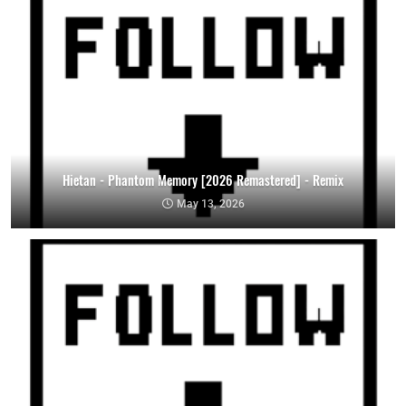
Hietan - Phantom Memory [2026 Remastered] - Remix
May 13, 2026