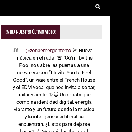
!MIRA NUESTRO ÚLTIMO VIDEO!
@zonaemergentemx
🚨 Nueva
música en el radar 🚨 RAYmi by the
Pool nos abre las puertas a una
nueva era con “I Invite You to Feel
Good”, un viaje entre el French House
y el EDM vocal que nos invita a soltar,
bailar y sentir. ✨🐱 Un artista que
combina identidad digital, energía
vibrante y un futuro donde la música
y la inteligencia artificial se
encuentran. ¿Listxs para dejarse
llevar? 🎶 @raymi_by_the_pool