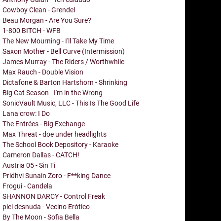
Cowboy Clean - Grendel
Beau Morgan - Are You Sure?
1-800 BITCH - WFB
The New Mourning - I'll Take My Time
Saxon Mother - Bell Curve (Intermission)
James Murray - The Riders / Worthwhile
Max Rauch - Double Vision
Dictafone & Barton Hartshorn - Shrinking
Big Cat Season - I'm in the Wrong
SonicVault Music, LLC - This Is The Good Life
Lana crow: I Do
The Entrées - Big Exchange
Max Threat - doe under headlights
The School Book Depository - Karaoke
Cameron Dallas - CATCH!
Austria 05 - Sin Ti
Pridhvi Sunain Zoro - F**king Dance
Frogui - Candela
SHANNON DARCY - Control Freak
piel desnuda - Vecino Erótico
By The Moon - Sofia Bella