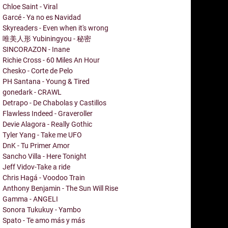
Chloe Saint - Viral
Garcé - Ya no es Navidad
Skyreaders - Even when it's wrong
唯美人形 Yubiningyou - 秘密
SINCORAZON - Inane
Richie Cross - 60 Miles An Hour
Chesko - Corte de Pelo
PH Santana - Young & Tired
gonedark - CRAWL
Detrapo - De Chabolas y Castillos
Flawless Indeed - Graveroller
Devie Alagora - Really Gothic
Tyler Yang - Take me UFO
DnK - Tu Primer Amor
Sancho Villa - Here Tonight
Jeff Vidov-Take a ride
Chris Hagá - Voodoo Train
Anthony Benjamin - The Sun Will Rise
Gamma - ANGELI
Sonora Tukukuy - Yambo
Spato - Te amo más y más