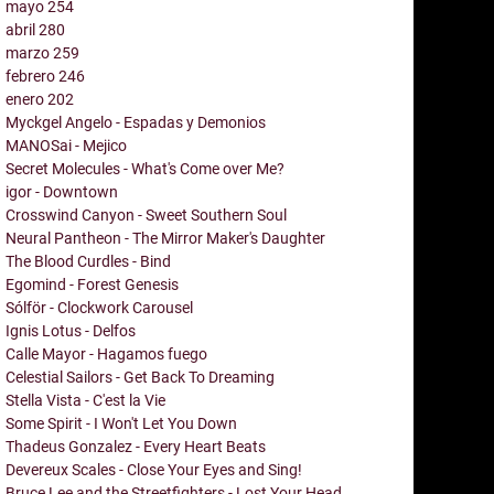
mayo
254
abril
280
marzo
259
febrero
246
enero
202
Myckgel Angelo - Espadas y Demonios
MANOSai - Mejico
Secret Molecules - What's Come over Me?
igor - Downtown
Crosswind Canyon - Sweet Southern Soul
Neural Pantheon - The Mirror Maker's Daughter
The Blood Curdles - Bind
Egomind - Forest Genesis
Sólför - Clockwork Carousel
Ignis Lotus - Delfos
Calle Mayor - Hagamos fuego
Celestial Sailors - Get Back To Dreaming
Stella Vista - C'est la Vie
Some Spirit - I Won't Let You Down
Thadeus Gonzalez - Every Heart Beats
Devereux Scales - Close Your Eyes and Sing!
Bruce Lee and the Streetfighters - Lost Your Head