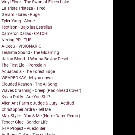
Vinyl Floor - The Swan of Eileen Lake
La Triste Tristeza - Tired
Gerard Flores - Ruge
Tyler Yang - Alone
Teotlson - Bajo las Estrellas
Cameron Dallas - CATCH!
Nexing PR - TUSI
A-CeeG - VISIONARIO
Teshima Sound - The Gloaming
Italian Blood - I Wanna Be Joe Pesci
The First Eloi - Porcelain
Aquacadia - The Forest Edge
WEAREOKAY - let you down
Clouded Reason - The AI Song
Waves Crashing - Creep (Radiohead Cover)
Kylan Daffy - Are You Still?
Alien Ant Farm x Judge & Jury - Actitud
Christopher Ardra - Tell Me
Max Styler - You & Me (Notre Dame Remix)
Tender Glue - Sonder Life
T-TA Project - Puedo Ser
Anthony Galán - Ten cuidado