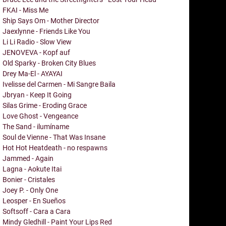
FKAI - Miss Me
Ship Says Om - Mother Director
Jaexlynne - Friends Like You
Li Li Radio - Slow View
JENOVEVA - Kopf auf
Old Sparky - Broken City Blues
Drey Ma-El - AYAYAI
Ivelisse del Carmen - Mi Sangre Baila
Jbryan - Keep It Going
Silas Grime - Eroding Grace
Love Ghost - Vengeance
The Sand - ilumíname
Soul de Vienne - That Was Insane
Hot Hot Heatdeath - no respawns
Jammed - Again
Lagna - Aokute Itai
Bonier - Cristales
Joey P. - Only One
Leosper - En Sueños
Softsoff - Cara a Cara
Mindy Gledhill - Paint Your Lips Red