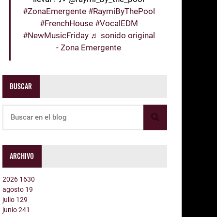
#ZonaEmergente
#RaymiByThePool
#FrenchHouse
#VocalEDM
#NewMusicFriday
♬ sonido original
- Zona Emergente
BUSCAR
ARCHIVO
2026
1630
agosto
19
julio
129
junio
241