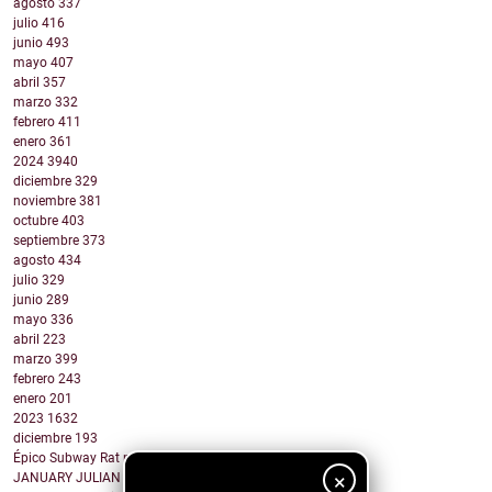
agosto
337
julio
416
junio
493
mayo
407
abril
357
marzo
332
febrero
411
enero
361
2024
3940
diciembre
329
noviembre
381
octubre
403
septiembre
373
agosto
434
julio
329
junio
289
mayo
336
abril
223
marzo
399
febrero
243
enero
201
2023
1632
diciembre
193
Épico Subway Rat nos regala una obra de arte para ...
×
JANUARY JULIAN - KIDS WITH GUNS