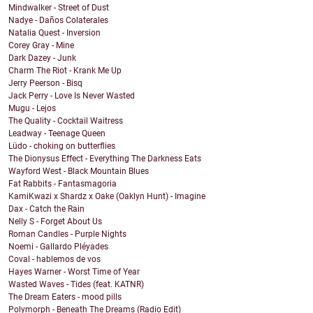
Mindwalker - Street of Dust
Nadye - Daños Colaterales
Natalia Quest - Inversion
Corey Gray - Mine
Dark Dazey - Junk
Charm The Riot - Krank Me Up
Jerry Peerson - Bisq
Jack Perry - Love Is Never Wasted
Mugu - Lejos
The Quality - Cocktail Waitress
Leadway - Teenage Queen
Lüdo - choking on butterflies
The Dionysus Effect - Everything The Darkness Eats
Wayford West - Black Mountain Blues
Fat Rabbits - Fantasmagoria
KamiKwazi x Shardz x Oake (Oaklyn Hunt) - Imagine
Dax - Catch the Rain
Nelly S - Forget About Us
Roman Candles - Purple Nights
Noemi - Gallardo Pléyades
Coval - hablemos de vos
Hayes Warner - Worst Time of Year
Wasted Waves - Tides (feat. KATNR)
The Dream Eaters - mood pills
Polymorph - Beneath The Dreams (Radio Edit)