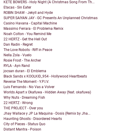
KETE BOWERS - Holy Night (A Christmas Song From Th...
Etacas - Sin Eater
ROBIN SHAW - Jekyll and Hyde
SUPER SAIYAN JAY - GC Presents An Unplanned Christmas
Casino Havana - Capital Machine
Massimo Ferrara - El Problema Remix
Noah Colton - You Remind Me
22 HERTZ - Get the Hell Out
Dan Radin - Regret
The Love Robots - Riff in Peace
Nella Zola - Vuelo
Rosie Frost - The Archer
RYLA - Ayn Rand
jocsan duran - El Emblema
Black Sands x KOOLKID_954 - Hollywood Heartbeats
Reverse The Moment - Y.P.I.V.
Luis Fernando - No Vas a Volver
Worlds Apart x Okafuwa - Hidden Away (feat. okafuwa)
Why Nuts - Dreaming Fish
22 HERTZ - Wrong
THE PROJECT - Over you
Jhay Wallace y JP La Maquina - Dosis (Remix by Jha...
Haunting Ghosts - Disordered Hearts
City of Pieces - Status Quo
Distant Mantra - Poison