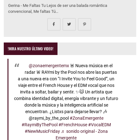
Gerina - Me Faltas Tu Lejos de ser una balada romántica
convencional, Me faltas Tú…
!MIRA NUESTRO ÚLTIMO VIDEO!
@zonaemergentemx
🚨 Nueva música en el
radar 🚨 RAYmi by the Pool nos abre las puertas
a una nueva era con “I Invite You to Feel Good”, un
viaje entre el French House y el EDM vocal que nos
invita a soltar, bailar y sentir. ✨🐱 Un artista que
combina identidad digital, energía vibrante y un futuro
donde la música y la inteligencia artificial se
encuentran. ¿Listxs para dejarse llevar? 🎶
@raymi_by_the_pool
#ZonaEmergente
#RaymiByThePool
#FrenchHouse
#VocalEDM
#NewMusicFriday
♬ sonido original - Zona
Emergente