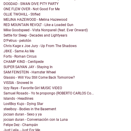
DOGDAD - SWAN DIVE PITY PARTY
ONE FLEW OVER - Not Good For Me
OLLIE TWOHILL - Stifled
MELINA HAZEWOOD - Melina Hazewood
RED MOUNTAIN REVOLT - Like a Loaded Gun
Mike Goodspeed - Vista Nonpareil (feat. Ever Onward)
Settle for Sleep - Decades and Lightyears
D'Petrus - pelotón
Chris Kage x Joe Jury - Up From The Shadows
J8KE - Same As Me
Forts - Roman Circus
CHAMP KIND - Centipede
SUPER SAIYAN JAY - Staying In
SAM FEINSTEIN - Hamster Wheel
Glassio - Will You Still Come Back Tomorrow?
VISSIA - Snowed In
Izzy Raye - Favorite Girl MUSIC VIDEO
Samuel Rosado - Yo te propongo (ROBERTO CARLOS Co...
Islands - Headlines
LostBoy Kujo - Dying Star
steelboy - Bodies in the Basement
jocsan duran - Sexo y ya
jocsan duran - Conversación con la Luna
Felipe Dez - Champán
Just Leila - Just For Me