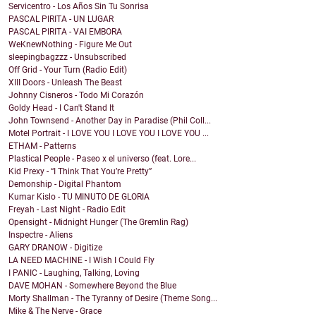
Servicentro - Los Años Sin Tu Sonrisa
PASCAL PIRITA - UN LUGAR
PASCAL PIRITA - VAI EMBORA
WeKnewNothing - Figure Me Out
sleepingbagzzz - Unsubscribed
Off Grid - Your Turn (Radio Edit)
XIII Doors - Unleash The Beast
Johnny Cisneros - Todo Mi Corazón
Goldy Head - I Can't Stand It
John Townsend - Another Day in Paradise (Phil Coll...
Motel Portrait - I LOVE YOU I LOVE YOU I LOVE YOU ...
ETHAM - Patterns
Plastical People - Paseo x el universo (feat. Lore...
Kid Prexy - “I Think That You’re Pretty”
Demonship - Digital Phantom
Kumar Kislo - TU MINUTO DE GLORIA
Freyah - Last Night - Radio Edit
Opensight - Midnight Hunger (The Gremlin Rag)
Inspectre - Aliens
GARY DRANOW - Digitize
LA NEED MACHINE - I Wish I Could Fly
I PANIC - Laughing, Talking, Loving
DAVE MOHAN - Somewhere Beyond the Blue
Morty Shallman - The Tyranny of Desire (Theme Song...
Mike & The Nerve - Grace