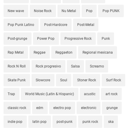
New wave
Noise Rock
Nu Metal
Pop
Pop PUNK
Pop Punk Latino
Post-Hardcore
Post-Metal
Post-grunge
Power Pop
Progressive Rock
Punk
Rap Metal
Reggae
Reggaeton
Regional mexicana
Rock N Roll
Rock progresivo
Salsa
Screamo
Skate Punk
Slowcore
Soul
Stoner Rock
Surf Rock
Trap
World Music (Latin & Hispanic)
acustic
art rock
classic rock
edm
electro pop
electronic
grunge
indie pop
latin pop
post-punk
punk rock
ska