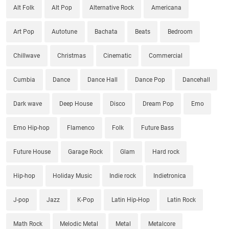
Alt Folk
Alt Pop
Alternative Rock
Americana
Art Pop
Autotune
Bachata
Beats
Bedroom
Chillwave
Christmas
Cinematic
Commercial
Cumbia
Dance
Dance Hall
Dance Pop
Dancehall
Dark wave
Deep House
Disco
Dream Pop
Emo
Emo Hip-hop
Flamenco
Folk
Future Bass
Future House
Garage Rock
Glam
Hard rock
Hip-hop
Holiday Music
Indie rock
Indietronica
J-pop
Jazz
K-Pop
Latin Hip-Hop
Latin Rock
Math Rock
Melodic Metal
Metal
Metalcore