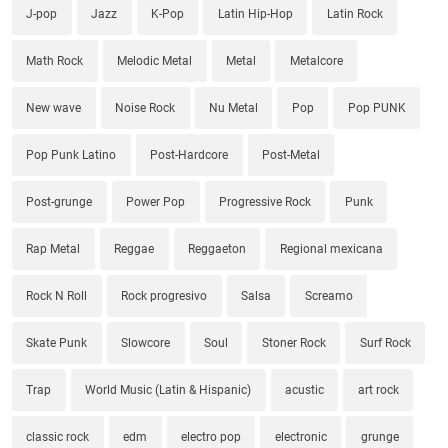
J-pop
Jazz
K-Pop
Latin Hip-Hop
Latin Rock
Math Rock
Melodic Metal
Metal
Metalcore
New wave
Noise Rock
Nu Metal
Pop
Pop PUNK
Pop Punk Latino
Post-Hardcore
Post-Metal
Post-grunge
Power Pop
Progressive Rock
Punk
Rap Metal
Reggae
Reggaeton
Regional mexicana
Rock N Roll
Rock progresivo
Salsa
Screamo
Skate Punk
Slowcore
Soul
Stoner Rock
Surf Rock
Trap
World Music (Latin & Hispanic)
acustic
art rock
classic rock
edm
electro pop
electronic
grunge