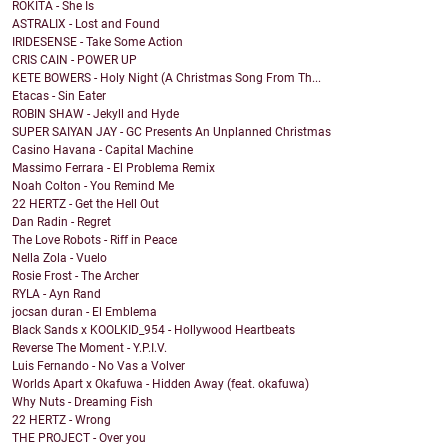
ROKITA - She Is
ASTRALIX - Lost and Found
IRIDESENSE - Take Some Action
CRIS CAIN - POWER UP
KETE BOWERS - Holy Night (A Christmas Song From Th...
Etacas - Sin Eater
ROBIN SHAW - Jekyll and Hyde
SUPER SAIYAN JAY - GC Presents An Unplanned Christmas
Casino Havana - Capital Machine
Massimo Ferrara - El Problema Remix
Noah Colton - You Remind Me
22 HERTZ - Get the Hell Out
Dan Radin - Regret
The Love Robots - Riff in Peace
Nella Zola - Vuelo
Rosie Frost - The Archer
RYLA - Ayn Rand
jocsan duran - El Emblema
Black Sands x KOOLKID_954 - Hollywood Heartbeats
Reverse The Moment - Y.P.I.V.
Luis Fernando - No Vas a Volver
Worlds Apart x Okafuwa - Hidden Away (feat. okafuwa)
Why Nuts - Dreaming Fish
22 HERTZ - Wrong
THE PROJECT - Over you