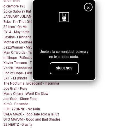
2023
1632
×
diciembre
193
Épico Subway Rat nos regala una obra de arte para ...
JANUARY JULIAN - KIDS WITH GUNS
Beks - I'm That Girl
32 tens - On Me
RYLA - Muy tarde
¡Sigue nuestro
Bayline - Elephant
blog!
Mother of Loudness - Not Yet But Soon
JazzWoman - MYLOVAH
Únete a la comunidad rockera y
Man Of Words - Translation Lost
no te pierdas nada.
millhope - Reflection
Xavier Toscano - The City Said
Vasck - Mandarina
SÍGUENOS
End of Hope - Fastball
EXTi - El Brindis
The Nocturnal Broadcast - Insomnia
Joe Grah - Pure
Marry Cherry - Won't Die Slow
Joe Grah - Stone Face
Kirb0 - Pasando
EDIE YVONNE - No Rain
CALA MAZÚ - Todo sale solo a la luz
OTO MAYUMI - Good and Bad Shades
22 HERTZ - Gravity