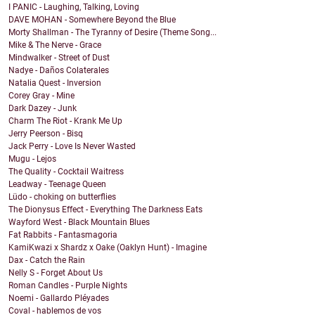
I PANIC - Laughing, Talking, Loving
DAVE MOHAN - Somewhere Beyond the Blue
Morty Shallman - The Tyranny of Desire (Theme Song...
Mike & The Nerve - Grace
Mindwalker - Street of Dust
Nadye - Daños Colaterales
Natalia Quest - Inversion
Corey Gray - Mine
Dark Dazey - Junk
Charm The Riot - Krank Me Up
Jerry Peerson - Bisq
Jack Perry - Love Is Never Wasted
Mugu - Lejos
The Quality - Cocktail Waitress
Leadway - Teenage Queen
Lüdo - choking on butterflies
The Dionysus Effect - Everything The Darkness Eats
Wayford West - Black Mountain Blues
Fat Rabbits - Fantasmagoria
KamiKwazi x Shardz x Oake (Oaklyn Hunt) - Imagine
Dax - Catch the Rain
Nelly S - Forget About Us
Roman Candles - Purple Nights
Noemi - Gallardo Pléyades
Coval - hablemos de vos