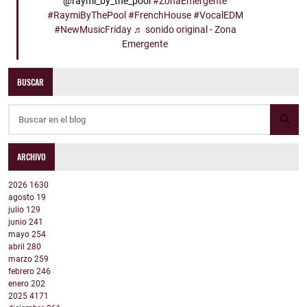
@raymi_by_the_pool
#ZonaEmergente
#RaymiByThePool
#FrenchHouse
#VocalEDM
#NewMusicFriday
♬ sonido original - Zona
Emergente
BUSCAR
ARCHIVO
2026
1630
agosto
19
julio
129
junio
241
mayo
254
abril
280
marzo
259
febrero
246
enero
202
2025
4171