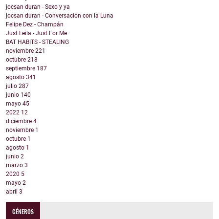
jocsan duran - Sexo y ya
jocsan duran - Conversación con la Luna
Felipe Dez - Champán
Just Leila - Just For Me
BAT HABITS - STEALING
noviembre
221
octubre
218
septiembre
187
agosto
341
julio
287
junio
140
mayo
45
2022
12
diciembre
4
noviembre
1
octubre
1
agosto
1
junio
2
marzo
3
2020
5
mayo
2
abril
3
GÉNEROS