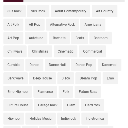
80s Rock
90s Rock
Adult Contemporary
Alt Country
Alt Folk
Alt Pop
Alternative Rock
Americana
Art Pop
Autotune
Bachata
Beats
Bedroom
Chillwave
Christmas
Cinematic
Commercial
Cumbia
Dance
Dance Hall
Dance Pop
Dancehall
Dark wave
Deep House
Disco
Dream Pop
Emo
Emo Hip-hop
Flamenco
Folk
Future Bass
Future House
Garage Rock
Glam
Hard rock
Hip-hop
Holiday Music
Indie rock
Indietronica