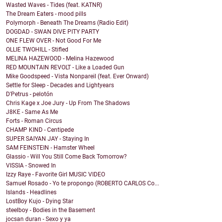
Wasted Waves - Tides (feat. KATNR)
The Dream Eaters - mood pills
Polymorph - Beneath The Dreams (Radio Edit)
DOGDAD - SWAN DIVE PITY PARTY
ONE FLEW OVER - Not Good For Me
OLLIE TWOHILL - Stifled
MELINA HAZEWOOD - Melina Hazewood
RED MOUNTAIN REVOLT - Like a Loaded Gun
Mike Goodspeed - Vista Nonpareil (feat. Ever Onward)
Settle for Sleep - Decades and Lightyears
D'Petrus - pelotón
Chris Kage x Joe Jury - Up From The Shadows
J8KE - Same As Me
Forts - Roman Circus
CHAMP KIND - Centipede
SUPER SAIYAN JAY - Staying In
SAM FEINSTEIN - Hamster Wheel
Glassio - Will You Still Come Back Tomorrow?
VISSIA - Snowed In
Izzy Raye - Favorite Girl MUSIC VIDEO
Samuel Rosado - Yo te propongo (ROBERTO CARLOS Co...
Islands - Headlines
LostBoy Kujo - Dying Star
steelboy - Bodies in the Basement
jocsan duran - Sexo y ya