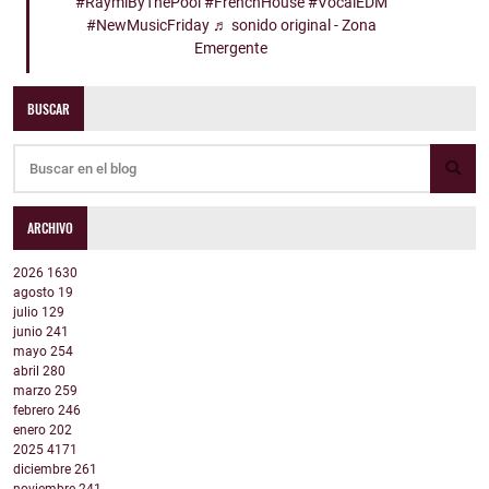
#RaymiByThePool
#FrenchHouse
#VocalEDM
#NewMusicFriday
♬ sonido original - Zona
Emergente
BUSCAR
ARCHIVO
2026
1630
agosto
19
julio
129
junio
241
mayo
254
abril
280
marzo
259
febrero
246
enero
202
2025
4171
diciembre
261