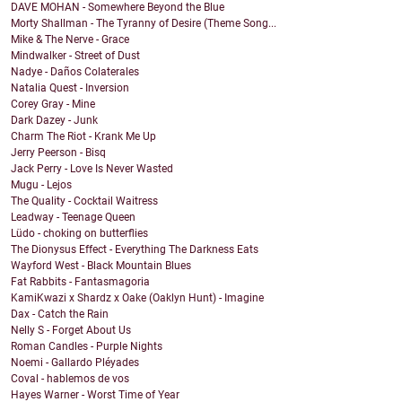
DAVE MOHAN - Somewhere Beyond the Blue
Morty Shallman - The Tyranny of Desire (Theme Song...
Mike & The Nerve - Grace
Mindwalker - Street of Dust
Nadye - Daños Colaterales
Natalia Quest - Inversion
Corey Gray - Mine
Dark Dazey - Junk
Charm The Riot - Krank Me Up
Jerry Peerson - Bisq
Jack Perry - Love Is Never Wasted
Mugu - Lejos
The Quality - Cocktail Waitress
Leadway - Teenage Queen
Lüdo - choking on butterflies
The Dionysus Effect - Everything The Darkness Eats
Wayford West - Black Mountain Blues
Fat Rabbits - Fantasmagoria
KamiKwazi x Shardz x Oake (Oaklyn Hunt) - Imagine
Dax - Catch the Rain
Nelly S - Forget About Us
Roman Candles - Purple Nights
Noemi - Gallardo Pléyades
Coval - hablemos de vos
Hayes Warner - Worst Time of Year