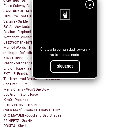
diciembre
193
×
Épico Subway Rat nos regala una obra de arte para ...
JANUARY JULIAN - KIDS WITH GUNS
Beks - I'm That Girl
32 tens - On Me
RYLA - Muy tarde
¡Sigue nuestro
Bayline - Elephant
Mother of Loudness - Not Yet But Soon
blog!
JazzWoman - MYLOVAH
Man Of Words - Translation Lost
Únete a la comunidad rockera y
millhope - Reflection
no te pierdas nada.
Xavier Toscano - The City Said
Vasck - Mandarina
SÍGUENOS
End of Hope - Fastball
EXTi - El Brindis
The Nocturnal Broadcast - Insomnia
Joe Grah - Pure
Marry Cherry - Won't Die Slow
Joe Grah - Stone Face
Kirb0 - Pasando
EDIE YVONNE - No Rain
CALA MAZÚ - Todo sale solo a la luz
OTO MAYUMI - Good and Bad Shades
22 HERTZ - Gravity
ROKITA - She Is