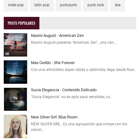
indie pop
latin pop
post-punk
punk rock
ska
POSTS POPULARES
Naomi August - American Zen
Naomi August presenta "American Zen" , una can…
Max Ceddo - She Forever
Con una atmósfera súper cálida y optimista, llega desde Nue…
Sucia Elegancia - Contenido Delicado
"Sucia Elegancia" no es apto para sensibles, co…
New Silver Girl: Blue Room
NEW SILVER GIRL : Es una agrupación que rompe con los
canon…