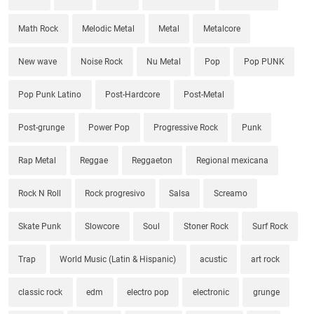
Math Rock
Melodic Metal
Metal
Metalcore
New wave
Noise Rock
Nu Metal
Pop
Pop PUNK
Pop Punk Latino
Post-Hardcore
Post-Metal
Post-grunge
Power Pop
Progressive Rock
Punk
Rap Metal
Reggae
Reggaeton
Regional mexicana
Rock N Roll
Rock progresivo
Salsa
Screamo
Skate Punk
Slowcore
Soul
Stoner Rock
Surf Rock
Trap
World Music (Latin & Hispanic)
acustic
art rock
classic rock
edm
electro pop
electronic
grunge