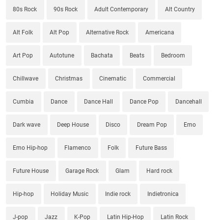
80s Rock
90s Rock
Adult Contemporary
Alt Country
Alt Folk
Alt Pop
Alternative Rock
Americana
Art Pop
Autotune
Bachata
Beats
Bedroom
Chillwave
Christmas
Cinematic
Commercial
Cumbia
Dance
Dance Hall
Dance Pop
Dancehall
Dark wave
Deep House
Disco
Dream Pop
Emo
Emo Hip-hop
Flamenco
Folk
Future Bass
Future House
Garage Rock
Glam
Hard rock
Hip-hop
Holiday Music
Indie rock
Indietronica
J-pop
Jazz
K-Pop
Latin Hip-Hop
Latin Rock