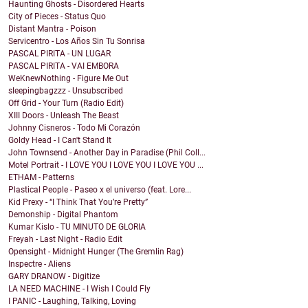
Haunting Ghosts - Disordered Hearts
City of Pieces - Status Quo
Distant Mantra - Poison
Servicentro - Los Años Sin Tu Sonrisa
PASCAL PIRITA - UN LUGAR
PASCAL PIRITA - VAI EMBORA
WeKnewNothing - Figure Me Out
sleepingbagzzz - Unsubscribed
Off Grid - Your Turn (Radio Edit)
XIII Doors - Unleash The Beast
Johnny Cisneros - Todo Mi Corazón
Goldy Head - I Can't Stand It
John Townsend - Another Day in Paradise (Phil Coll...
Motel Portrait - I LOVE YOU I LOVE YOU I LOVE YOU ...
ETHAM - Patterns
Plastical People - Paseo x el universo (feat. Lore...
Kid Prexy - “I Think That You’re Pretty”
Demonship - Digital Phantom
Kumar Kislo - TU MINUTO DE GLORIA
Freyah - Last Night - Radio Edit
Opensight - Midnight Hunger (The Gremlin Rag)
Inspectre - Aliens
GARY DRANOW - Digitize
LA NEED MACHINE - I Wish I Could Fly
I PANIC - Laughing, Talking, Loving