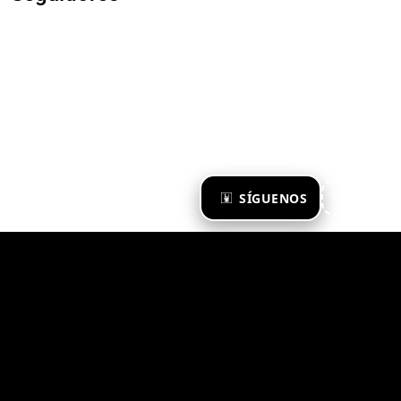
×
SÍGUENOS
Ya te sigo
Zona Emergente 2023
© ZONA EMERGENTE
TODOS LOS DERECHOS RESERVADOS