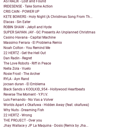
ASTRALIX - Lost and Found
IRIDESENSE - Take Some Action
CRIS CAIN - POWER UP
KETE BOWERS - Holy Night (A Christmas Song From Th...
Etacas - Sin Eater
ROBIN SHAW - Jekyll and Hyde
SUPER SAIYAN JAY - GC Presents An Unplanned Christmas
Casino Havana - Capital Machine
Massimo Ferrara - El Problema Remix
Noah Colton - You Remind Me
22 HERTZ - Get the Hell Out
Dan Radin - Regret
The Love Robots - Riff in Peace
Nella Zola - Vuelo
Rosie Frost - The Archer
RYLA - Ayn Rand
jocsan duran - El Emblema
Black Sands x KOOLKID_954 - Hollywood Heartbeats
Reverse The Moment - Y.P.I.V.
Luis Fernando - No Vas a Volver
Worlds Apart x Okafuwa - Hidden Away (feat. okafuwa)
Why Nuts - Dreaming Fish
22 HERTZ - Wrong
THE PROJECT - Over you
Jhay Wallace y JP La Maquina - Dosis (Remix by Jha...