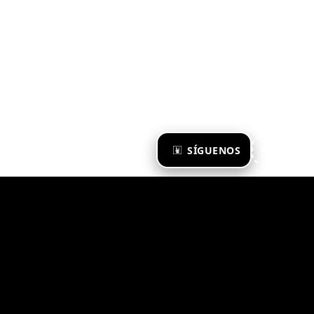
×
SÍGUENOS
Ya te sigo
Zona Emergente 2023
© ZONA EMERGENTE
TODOS LOS DERECHOS RESERVADOS