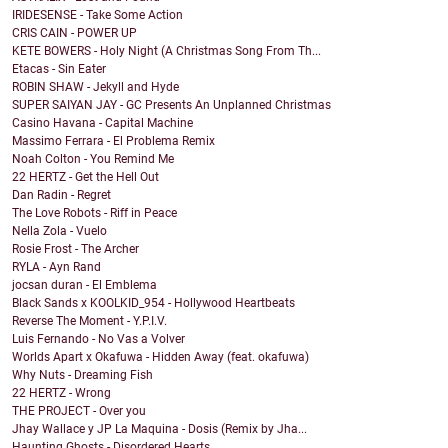
IRIDESENSE - Take Some Action
CRIS CAIN - POWER UP
KETE BOWERS - Holy Night (A Christmas Song From Th...
Etacas - Sin Eater
ROBIN SHAW - Jekyll and Hyde
SUPER SAIYAN JAY - GC Presents An Unplanned Christmas
Casino Havana - Capital Machine
Massimo Ferrara - El Problema Remix
Noah Colton - You Remind Me
22 HERTZ - Get the Hell Out
Dan Radin - Regret
The Love Robots - Riff in Peace
Nella Zola - Vuelo
Rosie Frost - The Archer
RYLA - Ayn Rand
jocsan duran - El Emblema
Black Sands x KOOLKID_954 - Hollywood Heartbeats
Reverse The Moment - Y.P.I.V.
Luis Fernando - No Vas a Volver
Worlds Apart x Okafuwa - Hidden Away (feat. okafuwa)
Why Nuts - Dreaming Fish
22 HERTZ - Wrong
THE PROJECT - Over you
Jhay Wallace y JP La Maquina - Dosis (Remix by Jha...
Haunting Ghosts - Disordered Hearts