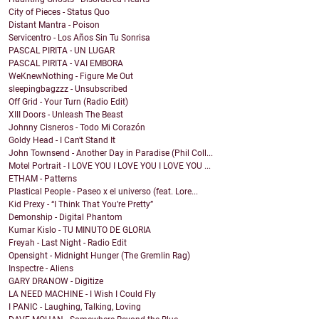
City of Pieces - Status Quo
Distant Mantra - Poison
Servicentro - Los Años Sin Tu Sonrisa
PASCAL PIRITA - UN LUGAR
PASCAL PIRITA - VAI EMBORA
WeKnewNothing - Figure Me Out
sleepingbagzzz - Unsubscribed
Off Grid - Your Turn (Radio Edit)
XIII Doors - Unleash The Beast
Johnny Cisneros - Todo Mi Corazón
Goldy Head - I Can't Stand It
John Townsend - Another Day in Paradise (Phil Coll...
Motel Portrait - I LOVE YOU I LOVE YOU I LOVE YOU ...
ETHAM - Patterns
Plastical People - Paseo x el universo (feat. Lore...
Kid Prexy - “I Think That You’re Pretty”
Demonship - Digital Phantom
Kumar Kislo - TU MINUTO DE GLORIA
Freyah - Last Night - Radio Edit
Opensight - Midnight Hunger (The Gremlin Rag)
Inspectre - Aliens
GARY DRANOW - Digitize
LA NEED MACHINE - I Wish I Could Fly
I PANIC - Laughing, Talking, Loving