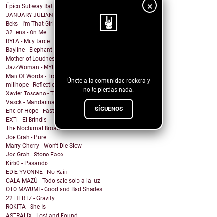
×
Épico Subway Rat nos regala una obra de arte para ...
JANUARY JULIAN - KIDS WITH GUNS
Beks - I'm That Girl
32 tens - On Me
RYLA - Muy tarde
¡Sigue nuestro
Bayline - Elephant
Mother of Loudness - Not Yet But Soon
blog!
JazzWoman - MYLOVAH
Man Of Words - Translation Lost
Únete a la comunidad rockera y
millhope - Reflection
no te pierdas nada.
Xavier Toscano - The City Said
Vasck - Mandarina
SÍGUENOS
End of Hope - Fastball
EXTi - El Brindis
The Nocturnal Broadcast - Insomnia
Joe Grah - Pure
Marry Cherry - Won't Die Slow
Joe Grah - Stone Face
Kirb0 - Pasando
EDIE YVONNE - No Rain
CALA MAZÚ - Todo sale solo a la luz
OTO MAYUMI - Good and Bad Shades
22 HERTZ - Gravity
ROKITA - She Is
ASTRALIX - Lost and Found