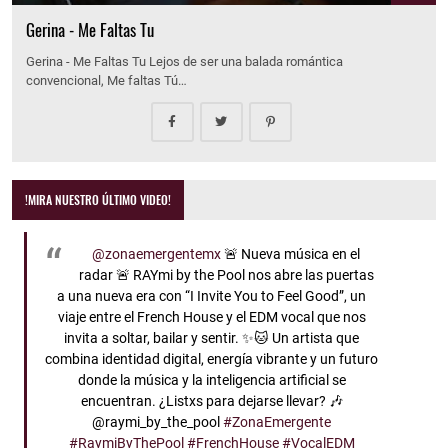
Gerina - Me Faltas Tu
Gerina - Me Faltas Tu Lejos de ser una balada romántica
convencional, Me faltas Tú…
!MIRA NUESTRO ÚLTIMO VIDEO!
@zonaemergentemx
🚨 Nueva música en el
radar 🚨 RAYmi by the Pool nos abre las puertas
a una nueva era con “I Invite You to Feel Good”, un
viaje entre el French House y el EDM vocal que nos
invita a soltar, bailar y sentir. ✨🐱 Un artista que
combina identidad digital, energía vibrante y un futuro
donde la música y la inteligencia artificial se
encuentran. ¿Listxs para dejarse llevar? 🎶
@raymi_by_the_pool
#ZonaEmergente
#RaymiByThePool
#FrenchHouse
#VocalEDM