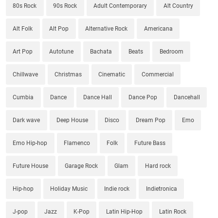
80s Rock
90s Rock
Adult Contemporary
Alt Country
Alt Folk
Alt Pop
Alternative Rock
Americana
Art Pop
Autotune
Bachata
Beats
Bedroom
Chillwave
Christmas
Cinematic
Commercial
Cumbia
Dance
Dance Hall
Dance Pop
Dancehall
Dark wave
Deep House
Disco
Dream Pop
Emo
Emo Hip-hop
Flamenco
Folk
Future Bass
Future House
Garage Rock
Glam
Hard rock
Hip-hop
Holiday Music
Indie rock
Indietronica
J-pop
Jazz
K-Pop
Latin Hip-Hop
Latin Rock