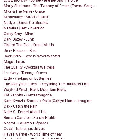
DAVE MOHAN - Somewhere Beyond the Blue
Morty Shallman - The Tyranny of Desire (Theme Song...
Mike & The Nerve - Grace
Mindwalker - Street of Dust
Nadye - Daños Colaterales
Natalia Quest - Inversion
Corey Gray - Mine
Dark Dazey - Junk
Charm The Riot - Krank Me Up
Jerry Peerson - Bisq
Jack Perry - Love Is Never Wasted
Mugu - Lejos
The Quality - Cocktail Waitress
Leadway - Teenage Queen
Lüdo - choking on butterflies
The Dionysus Effect - Everything The Darkness Eats
Wayford West - Black Mountain Blues
Fat Rabbits - Fantasmagoria
KamiKwazi x Shardz x Oake (Oaklyn Hunt) - Imagine
Dax - Catch the Rain
Nelly S - Forget About Us
Roman Candles - Purple Nights
Noemi - Gallardo Pléyades
Coval - hablemos de vos
Hayes Warner - Worst Time of Year