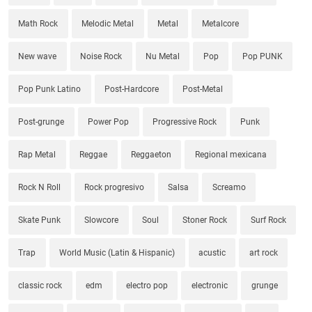
Math Rock
Melodic Metal
Metal
Metalcore
New wave
Noise Rock
Nu Metal
Pop
Pop PUNK
Pop Punk Latino
Post-Hardcore
Post-Metal
Post-grunge
Power Pop
Progressive Rock
Punk
Rap Metal
Reggae
Reggaeton
Regional mexicana
Rock N Roll
Rock progresivo
Salsa
Screamo
Skate Punk
Slowcore
Soul
Stoner Rock
Surf Rock
Trap
World Music (Latin & Hispanic)
acustic
art rock
classic rock
edm
electro pop
electronic
grunge