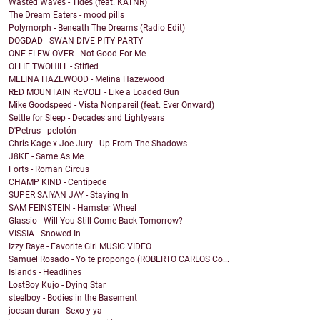
Wasted Waves - Tides (feat. KATNR)
The Dream Eaters - mood pills
Polymorph - Beneath The Dreams (Radio Edit)
DOGDAD - SWAN DIVE PITY PARTY
ONE FLEW OVER - Not Good For Me
OLLIE TWOHILL - Stifled
MELINA HAZEWOOD - Melina Hazewood
RED MOUNTAIN REVOLT - Like a Loaded Gun
Mike Goodspeed - Vista Nonpareil (feat. Ever Onward)
Settle for Sleep - Decades and Lightyears
D'Petrus - pelotón
Chris Kage x Joe Jury - Up From The Shadows
J8KE - Same As Me
Forts - Roman Circus
CHAMP KIND - Centipede
SUPER SAIYAN JAY - Staying In
SAM FEINSTEIN - Hamster Wheel
Glassio - Will You Still Come Back Tomorrow?
VISSIA - Snowed In
Izzy Raye - Favorite Girl MUSIC VIDEO
Samuel Rosado - Yo te propongo (ROBERTO CARLOS Co...
Islands - Headlines
LostBoy Kujo - Dying Star
steelboy - Bodies in the Basement
jocsan duran - Sexo y ya