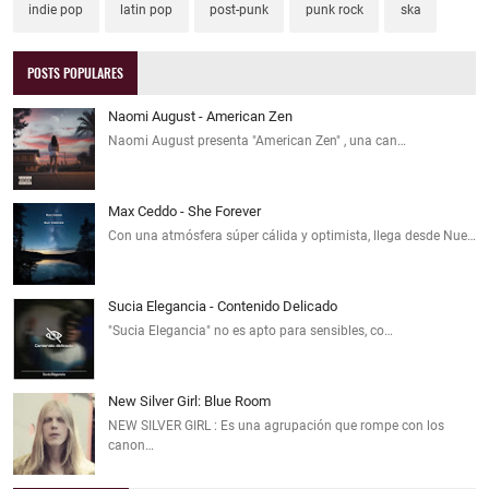
indie pop
latin pop
post-punk
punk rock
ska
POSTS POPULARES
Naomi August - American Zen
Naomi August presenta "American Zen" , una can…
Max Ceddo - She Forever
Con una atmósfera súper cálida y optimista, llega desde Nue…
Sucia Elegancia - Contenido Delicado
"Sucia Elegancia" no es apto para sensibles, co…
New Silver Girl: Blue Room
NEW SILVER GIRL : Es una agrupación que rompe con los
canon…