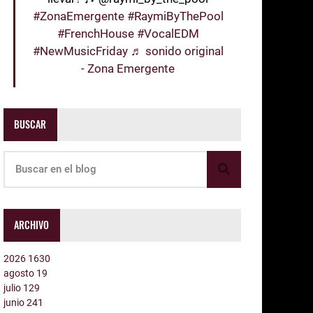
#ZonaEmergente
#RaymiByThePool
#FrenchHouse
#VocalEDM
#NewMusicFriday
♬ sonido original
- Zona Emergente
BUSCAR
ARCHIVO
2026
1630
agosto
19
julio
129
junio
241