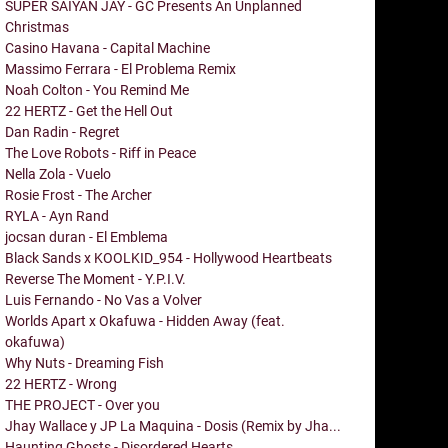
SUPER SAIYAN JAY - GC Presents An Unplanned
Christmas
Casino Havana - Capital Machine
Massimo Ferrara - El Problema Remix
Noah Colton - You Remind Me
22 HERTZ - Get the Hell Out
Dan Radin - Regret
The Love Robots - Riff in Peace
Nella Zola - Vuelo
Rosie Frost - The Archer
RYLA - Ayn Rand
jocsan duran - El Emblema
Black Sands x KOOLKID_954 - Hollywood Heartbeats
Reverse The Moment - Y.P.I.V.
Luis Fernando - No Vas a Volver
Worlds Apart x Okafuwa - Hidden Away (feat.
okafuwa)
Why Nuts - Dreaming Fish
22 HERTZ - Wrong
THE PROJECT - Over you
Jhay Wallace y JP La Maquina - Dosis (Remix by Jha...
Haunting Ghosts - Disordered Hearts