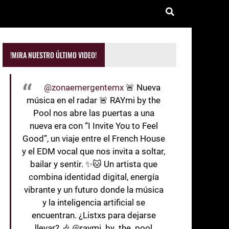
!MIRA NUESTRO ÚLTIMO VIDEO!
@zonaemergentemx
🚨 Nueva
música en el radar 🚨 RAYmi by the
Pool nos abre las puertas a una
nueva era con “I Invite You to Feel
Good”, un viaje entre el French House
y el EDM vocal que nos invita a soltar,
bailar y sentir. ✨🐱 Un artista que
combina identidad digital, energía
vibrante y un futuro donde la música
y la inteligencia artificial se
encuentran. ¿Listxs para dejarse
llevar? 🎶 @raymi_by_the_pool