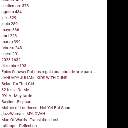
septiembre
373
agosto
434
julio
329
junio
289
mayo
336
abril
223
marzo
399
febrero
243
enero
201
2023
1632
diciembre
193
Épico Subway Rat nos regala una obra de arte para ...
JANUARY JULIAN - KIDS WITH GUNS
Beks - I'm That Girl
32 tens - On Me
RYLA - Muy tarde
Bayline - Elephant
Mother of Loudness - Not Yet But Soon
JazzWoman - MYLOVAH
Man Of Words - Translation Lost
millhope - Reflection