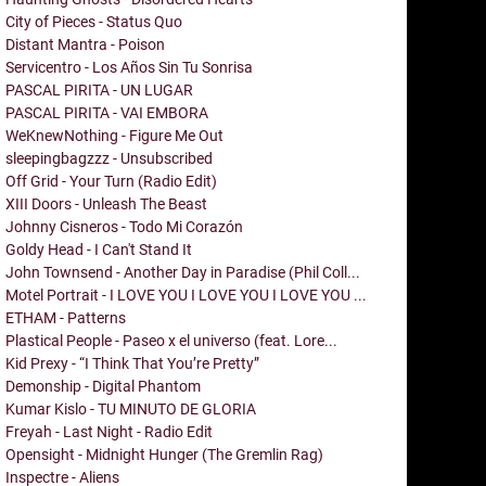
City of Pieces - Status Quo
Distant Mantra - Poison
Servicentro - Los Años Sin Tu Sonrisa
PASCAL PIRITA - UN LUGAR
PASCAL PIRITA - VAI EMBORA
WeKnewNothing - Figure Me Out
sleepingbagzzz - Unsubscribed
Off Grid - Your Turn (Radio Edit)
XIII Doors - Unleash The Beast
Johnny Cisneros - Todo Mi Corazón
Goldy Head - I Can't Stand It
John Townsend - Another Day in Paradise (Phil Coll...
Motel Portrait - I LOVE YOU I LOVE YOU I LOVE YOU ...
ETHAM - Patterns
Plastical People - Paseo x el universo (feat. Lore...
Kid Prexy - “I Think That You’re Pretty”
Demonship - Digital Phantom
Kumar Kislo - TU MINUTO DE GLORIA
Freyah - Last Night - Radio Edit
Opensight - Midnight Hunger (The Gremlin Rag)
Inspectre - Aliens