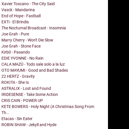
Xavier Toscano - The City Said
Vasck - Mandarina
End of Hope - Fastball
EXTi - El Brindis
The Nocturnal Broadcast - Insomnia
Joe Grah - Pure
Marry Cherry - Won't Die Slow
Joe Grah - Stone Face
Kirb0 - Pasando
EDIE YVONNE - No Rain
CALA MAZÚ - Todo sale solo a la luz
OTO MAYUMI - Good and Bad Shades
22 HERTZ - Gravity
ROKITA - She Is
ASTRALIX - Lost and Found
IRIDESENSE - Take Some Action
CRIS CAIN - POWER UP
KETE BOWERS - Holy Night (A Christmas Song From
Th...
Etacas - Sin Eater
ROBIN SHAW - Jekyll and Hyde