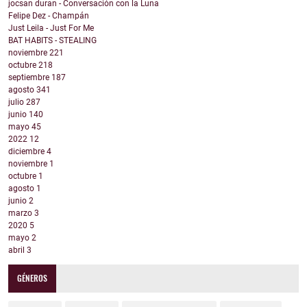
jocsan duran - Conversación con la Luna
Felipe Dez - Champán
Just Leila - Just For Me
BAT HABITS - STEALING
noviembre
221
octubre
218
septiembre
187
agosto
341
julio
287
junio
140
mayo
45
2022
12
diciembre
4
noviembre
1
octubre
1
agosto
1
junio
2
marzo
3
2020
5
mayo
2
abril
3
GÉNEROS