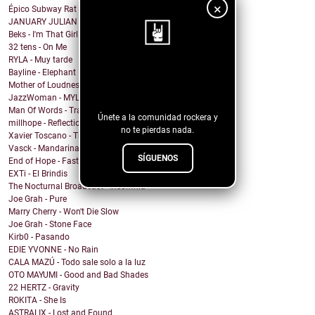
×
Épico Subway Rat nos regala una obra de arte para ...
JANUARY JULIAN - KIDS WITH GUNS
Beks - I'm That Girl
32 tens - On Me
RYLA - Muy tarde
¡Sigue nuestro
Bayline - Elephant
Mother of Loudness - Not Yet But Soon
blog!
JazzWoman - MYLOVAH
Man Of Words - Translation Lost
Únete a la comunidad rockera y
millhope - Reflection
no te pierdas nada.
Xavier Toscano - The City Said
Vasck - Mandarina
SÍGUENOS
End of Hope - Fastball
EXTi - El Brindis
The Nocturnal Broadcast - Insomnia
Joe Grah - Pure
Marry Cherry - Won't Die Slow
Joe Grah - Stone Face
Kirb0 - Pasando
EDIE YVONNE - No Rain
CALA MAZÚ - Todo sale solo a la luz
OTO MAYUMI - Good and Bad Shades
22 HERTZ - Gravity
ROKITA - She Is
ASTRALIX - Lost and Found