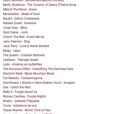
DAVE MOHAN - Somewhere Beyond the Blue
Morty Shallman - The Tyranny of Desire (Theme Song...
Mike & The Nerve - Grace
Mindwalker - Street of Dust
Nadye - Daños Colaterales
Natalia Quest - Inversion
Corey Gray - Mine
Dark Dazey - Junk
Charm The Riot - Krank Me Up
Jerry Peerson - Bisq
Jack Perry - Love Is Never Wasted
Mugu - Lejos
The Quality - Cocktail Waitress
Leadway - Teenage Queen
Lüdo - choking on butterflies
The Dionysus Effect - Everything The Darkness Eats
Wayford West - Black Mountain Blues
Fat Rabbits - Fantasmagoria
KamiKwazi x Shardz x Oake (Oaklyn Hunt) - Imagine
Dax - Catch the Rain
Nelly S - Forget About Us
Roman Candles - Purple Nights
Noemi - Gallardo Pléyades
Coval - hablemos de vos
Hayes Warner - Worst Time of Year