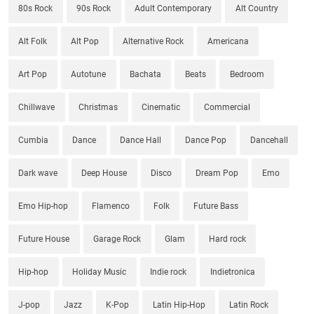
80s Rock
90s Rock
Adult Contemporary
Alt Country
Alt Folk
Alt Pop
Alternative Rock
Americana
Art Pop
Autotune
Bachata
Beats
Bedroom
Chillwave
Christmas
Cinematic
Commercial
Cumbia
Dance
Dance Hall
Dance Pop
Dancehall
Dark wave
Deep House
Disco
Dream Pop
Emo
Emo Hip-hop
Flamenco
Folk
Future Bass
Future House
Garage Rock
Glam
Hard rock
Hip-hop
Holiday Music
Indie rock
Indietronica
J-pop
Jazz
K-Pop
Latin Hip-Hop
Latin Rock