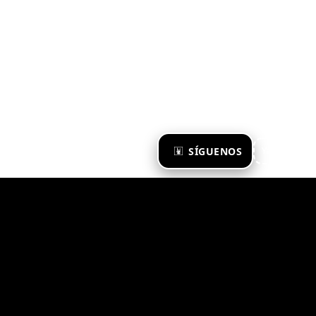
×
SÍGUENOS
Ya te sigo
Zona Emergente 2023
© ZONA EMERGENTE
TODOS LOS DERECHOS RESERVADOS