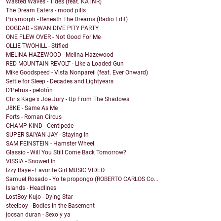
Wasted Waves - Tides (feat. KATNR)
The Dream Eaters - mood pills
Polymorph - Beneath The Dreams (Radio Edit)
DOGDAD - SWAN DIVE PITY PARTY
ONE FLEW OVER - Not Good For Me
OLLIE TWOHILL - Stifled
MELINA HAZEWOOD - Melina Hazewood
RED MOUNTAIN REVOLT - Like a Loaded Gun
Mike Goodspeed - Vista Nonpareil (feat. Ever Onward)
Settle for Sleep - Decades and Lightyears
D'Petrus - pelotón
Chris Kage x Joe Jury - Up From The Shadows
J8KE - Same As Me
Forts - Roman Circus
CHAMP KIND - Centipede
SUPER SAIYAN JAY - Staying In
SAM FEINSTEIN - Hamster Wheel
Glassio - Will You Still Come Back Tomorrow?
VISSIA - Snowed In
Izzy Raye - Favorite Girl MUSIC VIDEO
Samuel Rosado - Yo te propongo (ROBERTO CARLOS Co...
Islands - Headlines
LostBoy Kujo - Dying Star
steelboy - Bodies in the Basement
jocsan duran - Sexo y ya