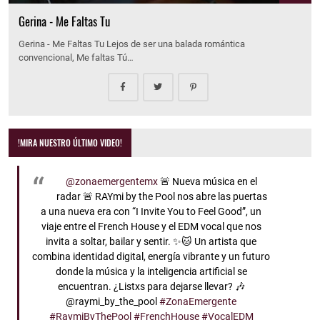
Gerina - Me Faltas Tu
Gerina - Me Faltas Tu Lejos de ser una balada romántica
convencional, Me faltas Tú…
!MIRA NUESTRO ÚLTIMO VIDEO!
@zonaemergentemx
🚨 Nueva música en el
radar 🚨 RAYmi by the Pool nos abre las puertas
a una nueva era con “I Invite You to Feel Good”, un
viaje entre el French House y el EDM vocal que nos
invita a soltar, bailar y sentir. ✨🐱 Un artista que
combina identidad digital, energía vibrante y un futuro
donde la música y la inteligencia artificial se
encuentran. ¿Listxs para dejarse llevar? 🎶
@raymi_by_the_pool
#ZonaEmergente
#RaymiByThePool
#FrenchHouse
#VocalEDM