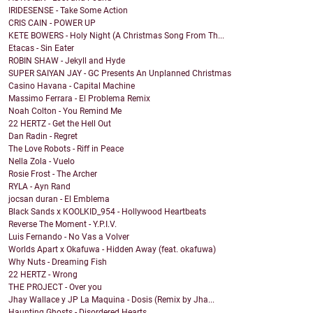
IRIDESENSE - Take Some Action
CRIS CAIN - POWER UP
KETE BOWERS - Holy Night (A Christmas Song From Th...
Etacas - Sin Eater
ROBIN SHAW - Jekyll and Hyde
SUPER SAIYAN JAY - GC Presents An Unplanned Christmas
Casino Havana - Capital Machine
Massimo Ferrara - El Problema Remix
Noah Colton - You Remind Me
22 HERTZ - Get the Hell Out
Dan Radin - Regret
The Love Robots - Riff in Peace
Nella Zola - Vuelo
Rosie Frost - The Archer
RYLA - Ayn Rand
jocsan duran - El Emblema
Black Sands x KOOLKID_954 - Hollywood Heartbeats
Reverse The Moment - Y.P.I.V.
Luis Fernando - No Vas a Volver
Worlds Apart x Okafuwa - Hidden Away (feat. okafuwa)
Why Nuts - Dreaming Fish
22 HERTZ - Wrong
THE PROJECT - Over you
Jhay Wallace y JP La Maquina - Dosis (Remix by Jha...
Haunting Ghosts - Disordered Hearts