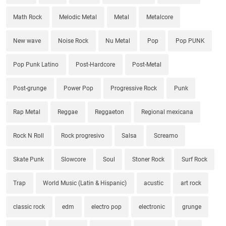
Math Rock
Melodic Metal
Metal
Metalcore
New wave
Noise Rock
Nu Metal
Pop
Pop PUNK
Pop Punk Latino
Post-Hardcore
Post-Metal
Post-grunge
Power Pop
Progressive Rock
Punk
Rap Metal
Reggae
Reggaeton
Regional mexicana
Rock N Roll
Rock progresivo
Salsa
Screamo
Skate Punk
Slowcore
Soul
Stoner Rock
Surf Rock
Trap
World Music (Latin & Hispanic)
acustic
art rock
classic rock
edm
electro pop
electronic
grunge