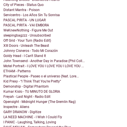
City of Pieces - Status Quo
Distant Mantra - Poison
Servicentro - Los Años Sin Tu Sonrisa
PASCAL PIRITA - UN LUGAR
PASCAL PIRITA - VAI EMBORA
WeKnewNothing - Figure Me Out
sleepingbagzzz - Unsubscribed
Off Grid - Your Turn (Radio Edit)
XIII Doors - Unleash The Beast
Johnny Cisneros - Todo Mi Corazón
Goldy Head - I Can't Stand It
John Townsend - Another Day in Paradise (Phil Coll...
Motel Portrait - I LOVE YOU I LOVE YOU I LOVE YOU ...
ETHAM - Patterns
Plastical People - Paseo x el universo (feat. Lore...
Kid Prexy - “I Think That You’re Pretty”
Demonship - Digital Phantom
Kumar Kislo - TU MINUTO DE GLORIA
Freyah - Last Night - Radio Edit
Opensight - Midnight Hunger (The Gremlin Rag)
Inspectre - Aliens
GARY DRANOW - Digitize
LA NEED MACHINE - I Wish I Could Fly
I PANIC - Laughing, Talking, Loving