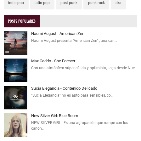
indie pop
latin pop
post-punk
punk rock
ska
POSTS POPULARES
Naomi August - American Zen
Naomi August presenta "American Zen" , una can…
Max Ceddo - She Forever
Con una atmósfera súper cálida y optimista, llega desde Nue…
Sucia Elegancia - Contenido Delicado
"Sucia Elegancia" no es apto para sensibles, co…
New Silver Girl: Blue Room
NEW SILVER GIRL : Es una agrupación que rompe con los
canon…