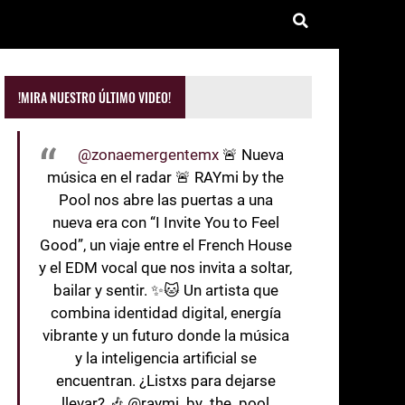
!MIRA NUESTRO ÚLTIMO VIDEO!
@zonaemergentemx
🚨 Nueva
música en el radar 🚨 RAYmi by the
Pool nos abre las puertas a una
nueva era con “I Invite You to Feel
Good”, un viaje entre el French House
y el EDM vocal que nos invita a soltar,
bailar y sentir. ✨🐱 Un artista que
combina identidad digital, energía
vibrante y un futuro donde la música
y la inteligencia artificial se
encuentran. ¿Listxs para dejarse
llevar? 🎶 @raymi_by_the_pool