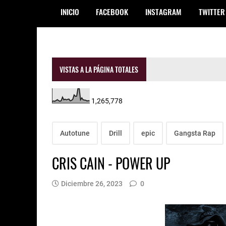
INICIO
FACEBOOK
INSTAGRAM
TWITTER
VISTAS A LA PÁGINA TOTALES
1,265,778
Autotune
Drill
epic
Gangsta Rap
CRIS CAIN - POWER UP
Diciembre 26, 2023
0