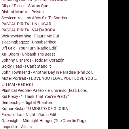
City of Pieces - Status Quo
Distant Mantra - Poison
Servicentro - Los Años Sin Tu Sonrisa
PASCAL PIRITA - UN LUGAR
PASCAL PIRITA - VAI EMBORA
WeKnewNothing - Figure Me Out
sleepingbagzzz - Unsubscribed
Off Grid - Your Turn (Radio Edit)
XIII Doors - Unleash The Beast
Johnny Cisneros - Todo Mi Corazón
Goldy Head - I Can't Stand It
John Townsend - Another Day in Paradise (Phil Coll...
Motel Portrait - I LOVE YOU I LOVE YOU I LOVE YOU ...
ETHAM - Patterns
Plastical People - Paseo x el universo (feat. Lore...
Kid Prexy - “I Think That You’re Pretty”
Demonship - Digital Phantom
Kumar Kislo - TU MINUTO DE GLORIA
Freyah - Last Night - Radio Edit
Opensight - Midnight Hunger (The Gremlin Rag)
Inspectre - Aliens