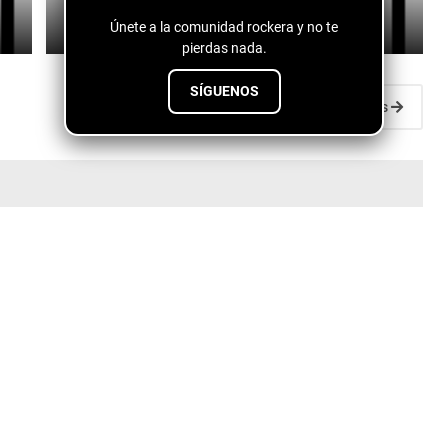
July 27, 2026
Únete a la comunidad rockera y no te
pierdas nada.
SÍGUENOS
Entradas antiguas