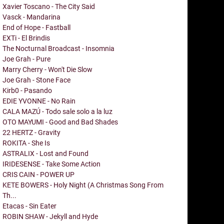
Xavier Toscano - The City Said
Vasck - Mandarina
End of Hope - Fastball
EXTi - El Brindis
The Nocturnal Broadcast - Insomnia
Joe Grah - Pure
Marry Cherry - Won't Die Slow
Joe Grah - Stone Face
Kirb0 - Pasando
EDIE YVONNE - No Rain
CALA MAZÚ - Todo sale solo a la luz
OTO MAYUMI - Good and Bad Shades
22 HERTZ - Gravity
ROKITA - She Is
ASTRALIX - Lost and Found
IRIDESENSE - Take Some Action
CRIS CAIN - POWER UP
KETE BOWERS - Holy Night (A Christmas Song From
Th...
Etacas - Sin Eater
ROBIN SHAW - Jekyll and Hyde