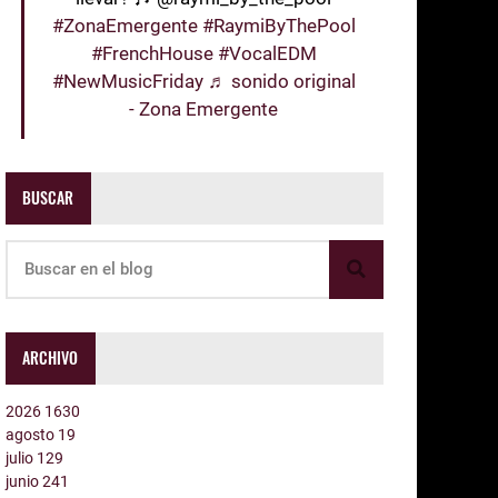
#ZonaEmergente
#RaymiByThePool
#FrenchHouse
#VocalEDM
#NewMusicFriday
♬ sonido original
- Zona Emergente
BUSCAR
ARCHIVO
2026
1630
agosto
19
julio
129
junio
241