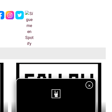
×
¡Sigue nuestro blog!
Shannon Marie - Baby Boy