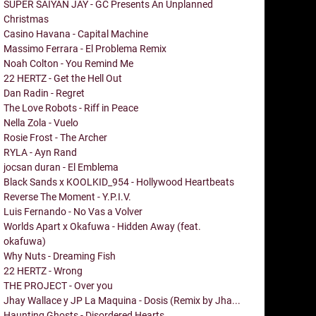
SUPER SAIYAN JAY - GC Presents An Unplanned
Christmas
Casino Havana - Capital Machine
Massimo Ferrara - El Problema Remix
Noah Colton - You Remind Me
22 HERTZ - Get the Hell Out
Dan Radin - Regret
The Love Robots - Riff in Peace
Nella Zola - Vuelo
Rosie Frost - The Archer
RYLA - Ayn Rand
jocsan duran - El Emblema
Black Sands x KOOLKID_954 - Hollywood Heartbeats
Reverse The Moment - Y.P.I.V.
Luis Fernando - No Vas a Volver
Worlds Apart x Okafuwa - Hidden Away (feat.
okafuwa)
Why Nuts - Dreaming Fish
22 HERTZ - Wrong
THE PROJECT - Over you
Jhay Wallace y JP La Maquina - Dosis (Remix by Jha...
Haunting Ghosts - Disordered Hearts