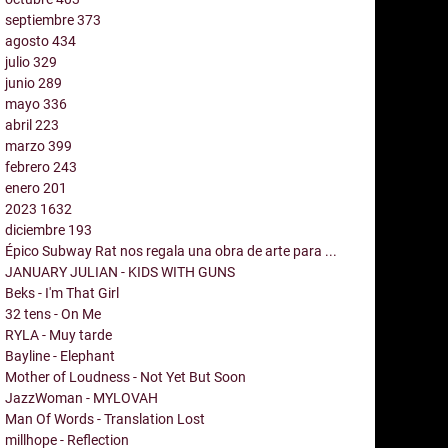
septiembre
373
agosto
434
julio
329
junio
289
mayo
336
abril
223
marzo
399
febrero
243
enero
201
2023
1632
diciembre
193
Épico Subway Rat nos regala una obra de arte para ...
JANUARY JULIAN - KIDS WITH GUNS
Beks - I'm That Girl
32 tens - On Me
RYLA - Muy tarde
Bayline - Elephant
Mother of Loudness - Not Yet But Soon
JazzWoman - MYLOVAH
Man Of Words - Translation Lost
millhope - Reflection