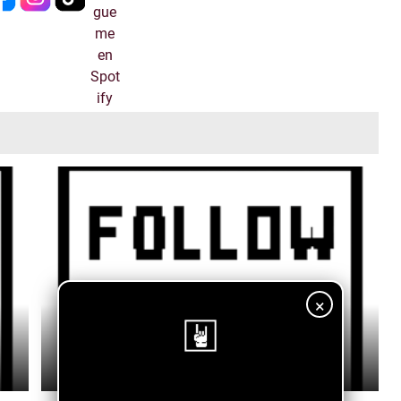
×
Stephen Jacques - Surf Spot Steamer Lane
July 10, 2026
¡Sigue nuestro blog!