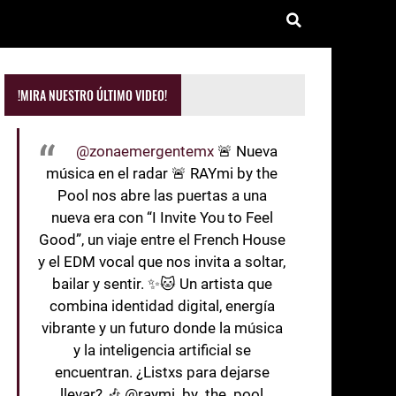
!MIRA NUESTRO ÚLTIMO VIDEO!
@zonaemergentemx
🚨 Nueva
música en el radar 🚨 RAYmi by the
Pool nos abre las puertas a una
nueva era con “I Invite You to Feel
Good”, un viaje entre el French House
y el EDM vocal que nos invita a soltar,
bailar y sentir. ✨🐱 Un artista que
combina identidad digital, energía
vibrante y un futuro donde la música
y la inteligencia artificial se
encuentran. ¿Listxs para dejarse
llevar? 🎶 @raymi_by_the_pool