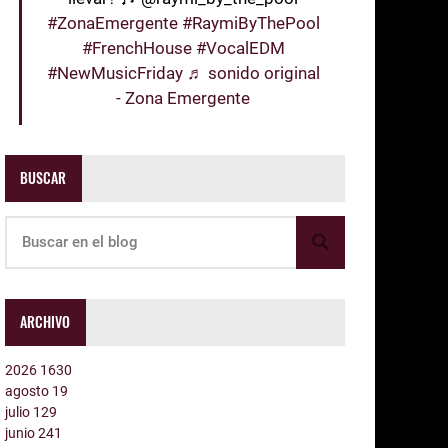
#ZonaEmergente
#RaymiByThePool
#FrenchHouse
#VocalEDM
#NewMusicFriday
♬ sonido original
- Zona Emergente
BUSCAR
ARCHIVO
2026
1630
agosto
19
julio
129
junio
241