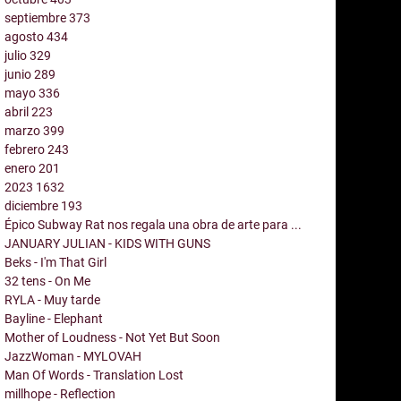
septiembre
373
agosto
434
julio
329
junio
289
mayo
336
abril
223
marzo
399
febrero
243
enero
201
2023
1632
diciembre
193
Épico Subway Rat nos regala una obra de arte para ...
JANUARY JULIAN - KIDS WITH GUNS
Beks - I'm That Girl
32 tens - On Me
RYLA - Muy tarde
Bayline - Elephant
Mother of Loudness - Not Yet But Soon
JazzWoman - MYLOVAH
Man Of Words - Translation Lost
millhope - Reflection