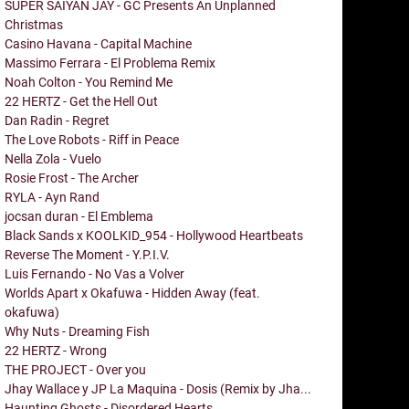
SUPER SAIYAN JAY - GC Presents An Unplanned
Christmas
Casino Havana - Capital Machine
Massimo Ferrara - El Problema Remix
Noah Colton - You Remind Me
22 HERTZ - Get the Hell Out
Dan Radin - Regret
The Love Robots - Riff in Peace
Nella Zola - Vuelo
Rosie Frost - The Archer
RYLA - Ayn Rand
jocsan duran - El Emblema
Black Sands x KOOLKID_954 - Hollywood Heartbeats
Reverse The Moment - Y.P.I.V.
Luis Fernando - No Vas a Volver
Worlds Apart x Okafuwa - Hidden Away (feat.
okafuwa)
Why Nuts - Dreaming Fish
22 HERTZ - Wrong
THE PROJECT - Over you
Jhay Wallace y JP La Maquina - Dosis (Remix by Jha...
Haunting Ghosts - Disordered Hearts