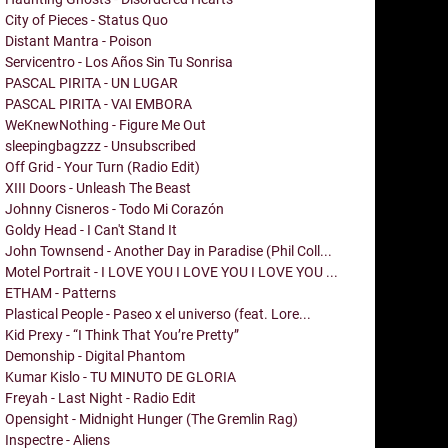
City of Pieces - Status Quo
Distant Mantra - Poison
Servicentro - Los Años Sin Tu Sonrisa
PASCAL PIRITA - UN LUGAR
PASCAL PIRITA - VAI EMBORA
WeKnewNothing - Figure Me Out
sleepingbagzzz - Unsubscribed
Off Grid - Your Turn (Radio Edit)
XIII Doors - Unleash The Beast
Johnny Cisneros - Todo Mi Corazón
Goldy Head - I Can't Stand It
John Townsend - Another Day in Paradise (Phil Coll...
Motel Portrait - I LOVE YOU I LOVE YOU I LOVE YOU ...
ETHAM - Patterns
Plastical People - Paseo x el universo (feat. Lore...
Kid Prexy - “I Think That You’re Pretty”
Demonship - Digital Phantom
Kumar Kislo - TU MINUTO DE GLORIA
Freyah - Last Night - Radio Edit
Opensight - Midnight Hunger (The Gremlin Rag)
Inspectre - Aliens