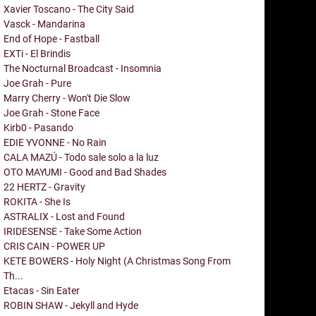
Xavier Toscano - The City Said
Vasck - Mandarina
End of Hope - Fastball
EXTi - El Brindis
The Nocturnal Broadcast - Insomnia
Joe Grah - Pure
Marry Cherry - Won't Die Slow
Joe Grah - Stone Face
Kirb0 - Pasando
EDIE YVONNE - No Rain
CALA MAZÚ - Todo sale solo a la luz
OTO MAYUMI - Good and Bad Shades
22 HERTZ - Gravity
ROKITA - She Is
ASTRALIX - Lost and Found
IRIDESENSE - Take Some Action
CRIS CAIN - POWER UP
KETE BOWERS - Holy Night (A Christmas Song From
Th...
Etacas - Sin Eater
ROBIN SHAW - Jekyll and Hyde