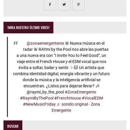
!MIRA NUESTRO ÚLTIMO VIDEO!
@zonaemergentemx
🚨 Nueva música en el
radar 🚨 RAYmi by the Pool nos abre las puertas
a una nueva era con “I Invite You to Feel Good”, un
viaje entre el French House y el EDM vocal que nos
invita a soltar, bailar y sentir. ✨🐱 Un artista que
combina identidad digital, energía vibrante y un futuro
donde la música y la inteligencia artificial se
encuentran. ¿Listxs para dejarse llevar? 🎶
@raymi_by_the_pool
#ZonaEmergente
#RaymiByThePool
#FrenchHouse
#VocalEDM
#NewMusicFriday
♬ sonido original - Zona
Emergente
BUSCAR