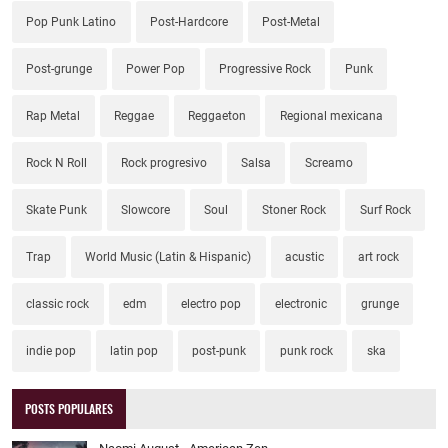
Pop Punk Latino
Post-Hardcore
Post-Metal
Post-grunge
Power Pop
Progressive Rock
Punk
Rap Metal
Reggae
Reggaeton
Regional mexicana
Rock N Roll
Rock progresivo
Salsa
Screamo
Skate Punk
Slowcore
Soul
Stoner Rock
Surf Rock
Trap
World Music (Latin & Hispanic)
acustic
art rock
classic rock
edm
electro pop
electronic
grunge
indie pop
latin pop
post-punk
punk rock
ska
POSTS POPULARES