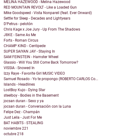
MELINA HAZEWOOD - Melina Hazewood
RED MOUNTAIN REVOLT - Like a Loaded Gun
Mike Goodspeed - Vista Nonpareil (feat. Ever Onward)
Settle for Sleep - Decades and Lightyears
D'Petrus - pelotón
Chris Kage x Joe Jury - Up From The Shadows
J8KE - Same As Me
Forts - Roman Circus
CHAMP KIND - Centipede
SUPER SAIYAN JAY - Staying In
SAM FEINSTEIN - Hamster Wheel
Glassio - Will You Still Come Back Tomorrow?
VISSIA - Snowed In
Izzy Raye - Favorite Girl MUSIC VIDEO
Samuel Rosado - Yo te propongo (ROBERTO CARLOS Co...
Islands - Headlines
LostBoy Kujo - Dying Star
steelboy - Bodies in the Basement
jocsan duran - Sexo y ya
jocsan duran - Conversación con la Luna
Felipe Dez - Champán
Just Leila - Just For Me
BAT HABITS - STEALING
noviembre
221
octubre
218