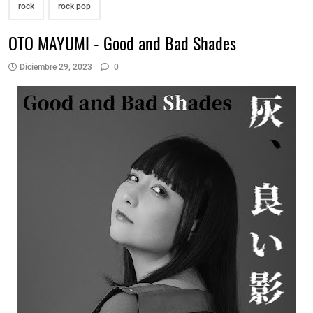
rock
rock pop
OTO MAYUMI - Good and Bad Shades
Diciembre 29, 2023
0