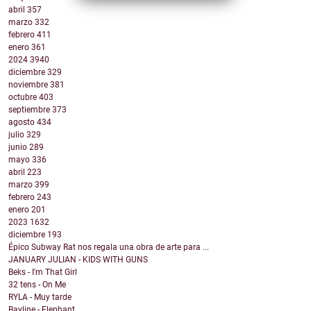
abril
357
marzo
332
febrero
411
enero
361
2024
3940
diciembre
329
noviembre
381
octubre
403
septiembre
373
agosto
434
julio
329
junio
289
mayo
336
abril
223
marzo
399
febrero
243
enero
201
2023
1632
diciembre
193
Épico Subway Rat nos regala una obra de arte para ...
JANUARY JULIAN - KIDS WITH GUNS
Beks - I'm That Girl
32 tens - On Me
RYLA - Muy tarde
Bayline - Elephant