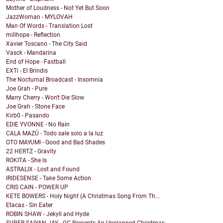
Mother of Loudness - Not Yet But Soon
JazzWoman - MYLOVAH
Man Of Words - Translation Lost
millhope - Reflection
Xavier Toscano - The City Said
Vasck - Mandarina
End of Hope - Fastball
EXTi - El Brindis
The Nocturnal Broadcast - Insomnia
Joe Grah - Pure
Marry Cherry - Won't Die Slow
Joe Grah - Stone Face
Kirb0 - Pasando
EDIE YVONNE - No Rain
CALA MAZÚ - Todo sale solo a la luz
OTO MAYUMI - Good and Bad Shades
22 HERTZ - Gravity
ROKITA - She Is
ASTRALIX - Lost and Found
IRIDESENSE - Take Some Action
CRIS CAIN - POWER UP
KETE BOWERS - Holy Night (A Christmas Song From Th...
Etacas - Sin Eater
ROBIN SHAW - Jekyll and Hyde
SUPER SAIYAN JAY - GC Presents An Unplanned Christmas