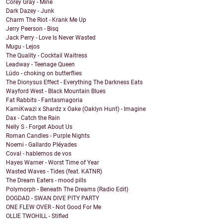
Corey Gray - Mine
Dark Dazey - Junk
Charm The Riot - Krank Me Up
Jerry Peerson - Bisq
Jack Perry - Love Is Never Wasted
Mugu - Lejos
The Quality - Cocktail Waitress
Leadway - Teenage Queen
Lüdo - choking on butterflies
The Dionysus Effect - Everything The Darkness Eats
Wayford West - Black Mountain Blues
Fat Rabbits - Fantasmagoria
KamiKwazi x Shardz x Oake (Oaklyn Hunt) - Imagine
Dax - Catch the Rain
Nelly S - Forget About Us
Roman Candles - Purple Nights
Noemi - Gallardo Pléyades
Coval - hablemos de vos
Hayes Warner - Worst Time of Year
Wasted Waves - Tides (feat. KATNR)
The Dream Eaters - mood pills
Polymorph - Beneath The Dreams (Radio Edit)
DOGDAD - SWAN DIVE PITY PARTY
ONE FLEW OVER - Not Good For Me
OLLIE TWOHILL - Stifled