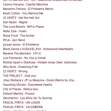
Casino Havana - Capital Machine
Massimo Ferrara - El Problema Remix
Noah Colton - You Remind Me
22 HERTZ - Get the Hell Out
Dan Radin - Regret
The Love Robots - Riff in Peace
Nella Zola - Vuelo
Rosie Frost - The Archer
RYLA - Ayn Rand
jocsan duran - El Emblema
Black Sands x KOOLKID_954 - Hollywood Heartbeats
Reverse The Moment - Y.P.I.V.
Luis Fernando - No Vas a Volver
Worlds Apart x Okafuwa - Hidden Away (feat. okafuwa)
Why Nuts - Dreaming Fish
22 HERTZ - Wrong
THE PROJECT - Over you
Jhay Wallace y JP La Maquina - Dosis (Remix by Jha...
Haunting Ghosts - Disordered Hearts
City of Pieces - Status Quo
Distant Mantra - Poison
Servicentro - Los Años Sin Tu Sonrisa
PASCAL PIRITA - UN LUGAR
PASCAL PIRITA - VAI EMBORA