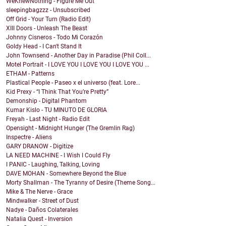
WeKnewNothing - Figure Me Out
sleepingbagzzz - Unsubscribed
Off Grid - Your Turn (Radio Edit)
XIII Doors - Unleash The Beast
Johnny Cisneros - Todo Mi Corazón
Goldy Head - I Can't Stand It
John Townsend - Another Day in Paradise (Phil Coll...
Motel Portrait - I LOVE YOU I LOVE YOU I LOVE YOU ...
ETHAM - Patterns
Plastical People - Paseo x el universo (feat. Lore...
Kid Prexy - “I Think That You’re Pretty”
Demonship - Digital Phantom
Kumar Kislo - TU MINUTO DE GLORIA
Freyah - Last Night - Radio Edit
Opensight - Midnight Hunger (The Gremlin Rag)
Inspectre - Aliens
GARY DRANOW - Digitize
LA NEED MACHINE - I Wish I Could Fly
I PANIC - Laughing, Talking, Loving
DAVE MOHAN - Somewhere Beyond the Blue
Morty Shallman - The Tyranny of Desire (Theme Song...
Mike & The Nerve - Grace
Mindwalker - Street of Dust
Nadye - Daños Colaterales
Natalia Quest - Inversion