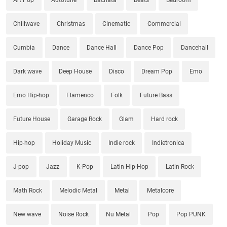
Art Pop
Autotune
Bachata
Beats
Bedroom
Chillwave
Christmas
Cinematic
Commercial
Cumbia
Dance
Dance Hall
Dance Pop
Dancehall
Dark wave
Deep House
Disco
Dream Pop
Emo
Emo Hip-hop
Flamenco
Folk
Future Bass
Future House
Garage Rock
Glam
Hard rock
Hip-hop
Holiday Music
Indie rock
Indietronica
J-pop
Jazz
K-Pop
Latin Hip-Hop
Latin Rock
Math Rock
Melodic Metal
Metal
Metalcore
New wave
Noise Rock
Nu Metal
Pop
Pop PUNK