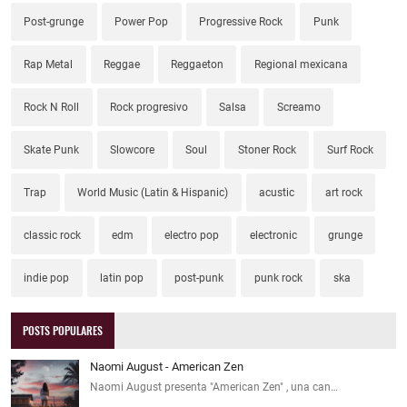
Post-grunge
Power Pop
Progressive Rock
Punk
Rap Metal
Reggae
Reggaeton
Regional mexicana
Rock N Roll
Rock progresivo
Salsa
Screamo
Skate Punk
Slowcore
Soul
Stoner Rock
Surf Rock
Trap
World Music (Latin & Hispanic)
acustic
art rock
classic rock
edm
electro pop
electronic
grunge
indie pop
latin pop
post-punk
punk rock
ska
POSTS POPULARES
Naomi August - American Zen
Naomi August presenta "American Zen" , una can…