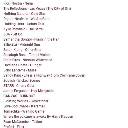
Ricci Nostra - Nena
The Reflections - Las Vegas (The City of Sin)
Nothing Natural - Cold Star
Dajour Neufville - We Are Gone
Holding Hour - Colors Talk
Kylie Rothfield - The Barrel
JOA - Let Go
Samantha Gongol - Flash in the Pan
Billie Zizi - Midnight Sun
Sarah Klang - Other Girls
Shealagh Rose - Tunnel Vision
State Birds - Nashua Watershed
Lucciana Costa - Hunger
Echo Lanterns - Muse
Sandy King - Life is a Highway (Tom Cochrane Cover)
Soulish - Wicked Scenes
STARR - Cherry Cola
Jamie Ferguson - Hey Mersyside
CANVAS - BURNOUT
Floating Worlds - Skywatcher
Love God Chaos - Karamell
Tomachka - Waiting Game
Where the volcano is awake By Harry Kappen
Ryan McCormick - Tattoo
Prefect - Filler