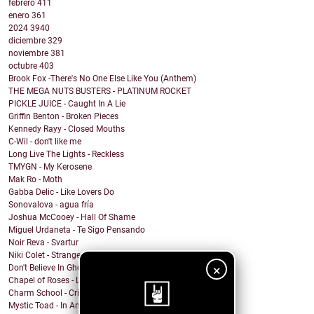
febrero
411
enero
361
2024
3940
diciembre
329
noviembre
381
octubre
403
Brook Fox -There's No One Else Like You (Anthem)
THE MEGA NUTS BUSTERS - PLATINUM ROCKET
PICKLE JUICE - Caught In A Lie
Griffin Benton - Broken Pieces
Kennedy Rayy - Closed Mouths
C-Wil - don't like me
Long Live The Lights - Reckless
TMYGN - My Kerosene
Mak Ro - Moth
Gabba Delic - Like Lovers Do
Sonovalova - agua fría
Joshua McCooey - Hall Of Shame
Miguel Urdaneta - Te Sigo Pensando
Noir Reva - Svartur
Niki Colet - Strange Dreams
×
Don't Believe In Ghosts - Brooklyn Baby
Chapel of Roses - Lose Control
Charm School - Crime Time
Mystic Toad - In Another World