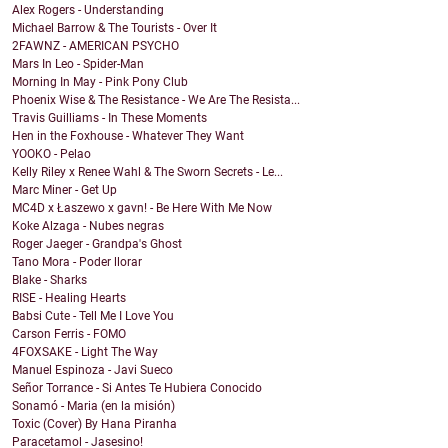
Alex Rogers - Understanding
Michael Barrow & The Tourists - Over It
2FAWNZ - AMERICAN PSYCHO
Mars In Leo - Spider-Man
Morning In May - Pink Pony Club
Phoenix Wise & The Resistance - We Are The Resista...
Travis Guilliams - In These Moments
Hen in the Foxhouse - Whatever They Want
YOOKO - Pelao
Kelly Riley x Renee Wahl & The Sworn Secrets - Le...
Marc Miner - Get Up
MC4D x Łaszewo x gavn! - Be Here With Me Now
Koke Alzaga - Nubes negras
Roger Jaeger - Grandpa's Ghost
Tano Mora - Poder llorar
Blake - Sharks
RISE - Healing Hearts
Babsi Cute - Tell Me I Love You
Carson Ferris - FOMO
4FOXSAKE - Light The Way
Manuel Espinoza - Javi Sueco
Señor Torrance - Si Antes Te Hubiera Conocido
Sonamó - Maria (en la misión)
Toxic (Cover) By Hana Piranha
Paracetamol - Jasesino!