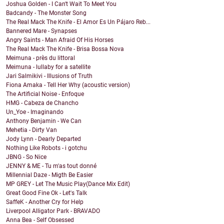
Joshua Golden - I Can't Wait To Meet You
Badcandy - The Monster Song
The Real Mack The Knife - El Amor Es Un Pájaro Reb...
Bannered Mare - Synapses
Angry Saints - Man Afraid Of His Horses
The Real Mack The Knife - Brisa Bossa Nova
Meimuna - près du littoral
Meimuna - lullaby for a satellite
Jari Salmikivi - Illusions of Truth
Fiona Amaka - Tell Her Why (acoustic version)
The Artificial Noise - Enfoque
HMG - Cabeza de Chancho
Un_Yoe - Imaginando
Anthony Benjamin - We Can
Mehetia - Dirty Van
Jody Lynn - Dearly Departed
Nothing Like Robots - i gotchu
JBNG - So Nice
JENNY & ME - Tu m'as tout donné
Millennial Daze - Migth Be Easier
MP GREY - Let The Music Play(Dance Mix Edit)
Great Good Fine Ok - Let's Talk
SaffeK - Another Cry for Help
Liverpool Alligator Park - BRAVADO
Anna Bea - Self Obsessed