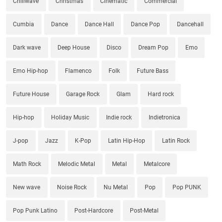
Chillwave
Christmas
Cinematic
Commercial
Cumbia
Dance
Dance Hall
Dance Pop
Dancehall
Dark wave
Deep House
Disco
Dream Pop
Emo
Emo Hip-hop
Flamenco
Folk
Future Bass
Future House
Garage Rock
Glam
Hard rock
Hip-hop
Holiday Music
Indie rock
Indietronica
J-pop
Jazz
K-Pop
Latin Hip-Hop
Latin Rock
Math Rock
Melodic Metal
Metal
Metalcore
New wave
Noise Rock
Nu Metal
Pop
Pop PUNK
Pop Punk Latino
Post-Hardcore
Post-Metal