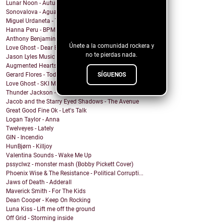
Lunar Noon - Autumn Passing
Sonovalova - Agua Fría
¡Sigue nuestro
Miguel Urdaneta - Te Sigo Pensando
blog!
Hanna Peru - BPM
Anthony Benjamin - Protect Yourself
Únete a la comunidad rockera y
Love Ghost - Dear Boy
no te pierdas nada.
Jason Lyles Music - Survival
Augmented Hearts - J.V.H.
SÍGUENOS
Gerard Flores - Todo Permitido
Love Ghost - SKI MASK
Thunder Jackson - "The Fever & The Dream"
Jacob and the Starry Eyed Shadows - The Avenue
Great Good Fine Ok - Let's Talk
Logan Taylor - Anna
Twelveyes - Lately
GIN - Incendio
HunBjørn - Killjoy
Valentina Sounds - Wake Me Up
pssyclwz - monster mash (Bobby Pickett Cover)
Phoenix Wise & The Resistance - Political Corrupti...
Jaws of Death - Adderall
Maverick Smith - For The Kids
Dean Cooper - Keep On Rocking
Luna Kiss - Lift me off the ground
Off Grid - Storming inside