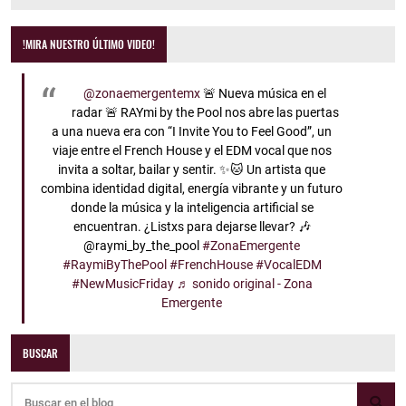
!MIRA NUESTRO ÚLTIMO VIDEO!
@zonaemergentemx
🚨 Nueva música en el
radar 🚨 RAYmi by the Pool nos abre las puertas
a una nueva era con “I Invite You to Feel Good”, un
viaje entre el French House y el EDM vocal que nos
invita a soltar, bailar y sentir. ✨🐱 Un artista que
combina identidad digital, energía vibrante y un futuro
donde la música y la inteligencia artificial se
encuentran. ¿Listxs para dejarse llevar? 🎶
@raymi_by_the_pool
#ZonaEmergente
#RaymiByThePool
#FrenchHouse
#VocalEDM
#NewMusicFriday
♬ sonido original - Zona
Emergente
BUSCAR