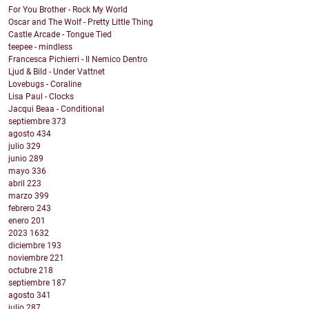
For You Brother - Rock My World
Oscar and The Wolf - Pretty Little Thing
Castle Arcade - Tongue Tied
teepee - mindless
Francesca Pichierri - Il Nemico Dentro
Ljud & Bild - Under Vattnet
Lovebugs - Coraline
Lisa Paul - Clocks
Jacqui Beaa - Conditional
septiembre
373
agosto
434
julio
329
junio
289
mayo
336
abril
223
marzo
399
febrero
243
enero
201
2023
1632
diciembre
193
noviembre
221
octubre
218
septiembre
187
agosto
341
julio
287