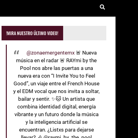
!MIRA NUESTRO ÚLTIMO VIDEO!
@zonaemergentemx
🚨 Nueva
música en el radar 🚨 RAYmi by the
Pool nos abre las puertas a una
nueva era con “I Invite You to Feel
Good”, un viaje entre el French House
y el EDM vocal que nos invita a soltar,
bailar y sentir. ✨🐱 Un artista que
combina identidad digital, energía
vibrante y un futuro donde la música
y la inteligencia artificial se
encuentran. ¿Listxs para dejarse
llevar? 🎶 @raymi_by_the_pool