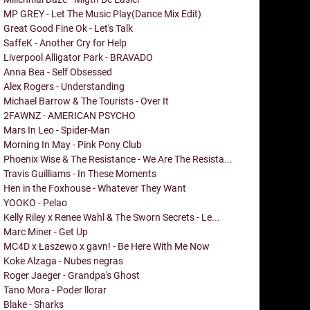
MP GREY - Let The Music Play(Dance Mix Edit)
Great Good Fine Ok - Let's Talk
SaffeK - Another Cry for Help
Liverpool Alligator Park - BRAVADO
Anna Bea - Self Obsessed
Alex Rogers - Understanding
Michael Barrow & The Tourists - Over It
2FAWNZ - AMERICAN PSYCHO
Mars In Leo - Spider-Man
Morning In May - Pink Pony Club
Phoenix Wise & The Resistance - We Are The Resista...
Travis Guilliams - In These Moments
Hen in the Foxhouse - Whatever They Want
YOOKO - Pelao
Kelly Riley x Renee Wahl & The Sworn Secrets - Le...
Marc Miner - Get Up
MC4D x Łaszewo x gavn! - Be Here With Me Now
Koke Alzaga - Nubes negras
Roger Jaeger - Grandpa's Ghost
Tano Mora - Poder llorar
Blake - Sharks