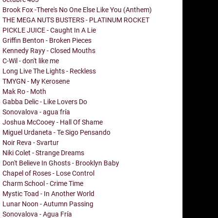
Brook Fox -There's No One Else Like You (Anthem)
THE MEGA NUTS BUSTERS - PLATINUM ROCKET
PICKLE JUICE - Caught In A Lie
Griffin Benton - Broken Pieces
Kennedy Rayy - Closed Mouths
C-Wil - don't like me
Long Live The Lights - Reckless
TMYGN - My Kerosene
Mak Ro - Moth
Gabba Delic - Like Lovers Do
Sonovalova - agua fría
Joshua McCooey - Hall Of Shame
Miguel Urdaneta - Te Sigo Pensando
Noir Reva - Svartur
Niki Colet - Strange Dreams
Don't Believe In Ghosts - Brooklyn Baby
Chapel of Roses - Lose Control
Charm School - Crime Time
Mystic Toad - In Another World
Lunar Noon - Autumn Passing
Sonovalova - Agua Fría