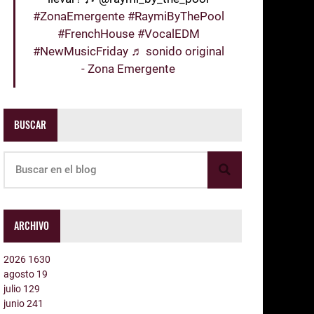
#ZonaEmergente
#RaymiByThePool
#FrenchHouse
#VocalEDM
#NewMusicFriday
♬ sonido original
- Zona Emergente
BUSCAR
ARCHIVO
2026
1630
agosto
19
julio
129
junio
241