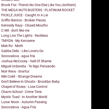
Brook Fox -There's No One Else Like You (Anthem)
THE MEGA NUTS BUSTERS - PLATINUM ROCKET
PICKLE JUICE - Caught In A Lie
Griffin Benton - Broken Pieces
Kennedy Rayy - Closed Mouths
C-Wil - don't like me
Long Live The Lights - Reckless
TMYGN - My Kerosene
Mak Ro - Moth
Gabba Delic - Like Lovers Do
Sonovalova - agua fría
Joshua McCooey - Hall Of Shame
Miguel Urdaneta - Te Sigo Pensando
Noir Reva - Svartur
Niki Colet - Strange Dreams
Don't Believe In Ghosts - Brooklyn Baby
Chapel of Roses - Lose Control
Charm School - Crime Time
Mystic Toad - In Another World
Lunar Noon - Autumn Passing
Sonovalova - Agua Fría