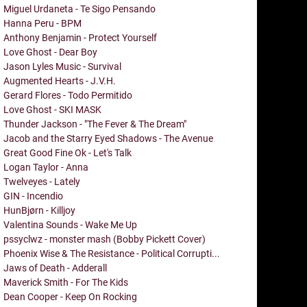
Miguel Urdaneta - Te Sigo Pensando
Hanna Peru - BPM
Anthony Benjamin - Protect Yourself
Love Ghost - Dear Boy
Jason Lyles Music - Survival
Augmented Hearts - J.V.H.
Gerard Flores - Todo Permitido
Love Ghost - SKI MASK
Thunder Jackson - "The Fever & The Dream"
Jacob and the Starry Eyed Shadows - The Avenue
Great Good Fine Ok - Let's Talk
Logan Taylor - Anna
Twelveyes - Lately
GIN - Incendio
HunBjørn - Killjoy
Valentina Sounds - Wake Me Up
pssyclwz - monster mash (Bobby Pickett Cover)
Phoenix Wise & The Resistance - Political Corrupti...
Jaws of Death - Adderall
Maverick Smith - For The Kids
Dean Cooper - Keep On Rocking