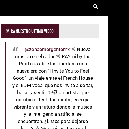
!MIRA NUESTRO ÚLTIMO VIDEO!
@zonaemergentemx
🚨 Nueva
música en el radar 🚨 RAYmi by the
Pool nos abre las puertas a una
nueva era con “I Invite You to Feel
Good”, un viaje entre el French House
y el EDM vocal que nos invita a soltar,
bailar y sentir. ✨🐱 Un artista que
combina identidad digital, energía
vibrante y un futuro donde la música
y la inteligencia artificial se
encuentran. ¿Listxs para dejarse
llevar? 🎶 @raymi_by_the_pool