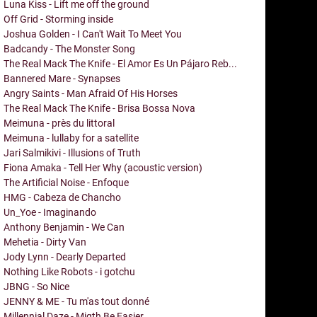
Luna Kiss - Lift me off the ground
Off Grid - Storming inside
Joshua Golden - I Can't Wait To Meet You
Badcandy - The Monster Song
The Real Mack The Knife - El Amor Es Un Pájaro Reb...
Bannered Mare - Synapses
Angry Saints - Man Afraid Of His Horses
The Real Mack The Knife - Brisa Bossa Nova
Meimuna - près du littoral
Meimuna - lullaby for a satellite
Jari Salmikivi - Illusions of Truth
Fiona Amaka - Tell Her Why (acoustic version)
The Artificial Noise - Enfoque
HMG - Cabeza de Chancho
Un_Yoe - Imaginando
Anthony Benjamin - We Can
Mehetia - Dirty Van
Jody Lynn - Dearly Departed
Nothing Like Robots - i gotchu
JBNG - So Nice
JENNY & ME - Tu m'as tout donné
Millennial Daze - Migth Be Easier