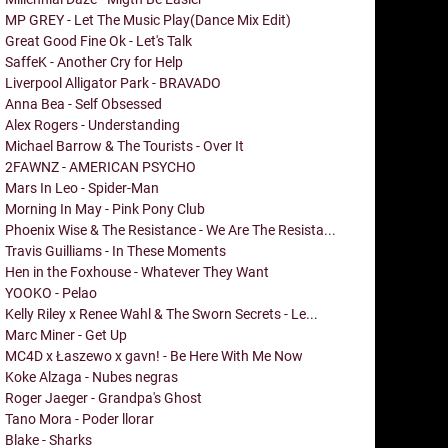
MP GREY - Let The Music Play(Dance Mix Edit)
Great Good Fine Ok - Let's Talk
SaffeK - Another Cry for Help
Liverpool Alligator Park - BRAVADO
Anna Bea - Self Obsessed
Alex Rogers - Understanding
Michael Barrow & The Tourists - Over It
2FAWNZ - AMERICAN PSYCHO
Mars In Leo - Spider-Man
Morning In May - Pink Pony Club
Phoenix Wise & The Resistance - We Are The Resista...
Travis Guilliams - In These Moments
Hen in the Foxhouse - Whatever They Want
YOOKO - Pelao
Kelly Riley x Renee Wahl & The Sworn Secrets - Le...
Marc Miner - Get Up
MC4D x Łaszewo x gavn! - Be Here With Me Now
Koke Alzaga - Nubes negras
Roger Jaeger - Grandpa's Ghost
Tano Mora - Poder llorar
Blake - Sharks