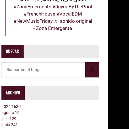
#ZonaEmergente
#RaymiByThePool
#FrenchHouse
#VocalEDM
#NewMusicFriday
♬ sonido original
- Zona Emergente
BUSCAR
ARCHIVO
2026
1630
agosto
19
julio
129
junio
241