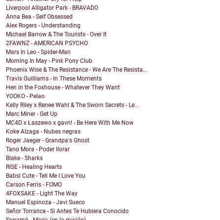
Liverpool Alligator Park - BRAVADO
Anna Bea - Self Obsessed
Alex Rogers - Understanding
Michael Barrow & The Tourists - Over It
2FAWNZ - AMERICAN PSYCHO
Mars In Leo - Spider-Man
Morning In May - Pink Pony Club
Phoenix Wise & The Resistance - We Are The Resista...
Travis Guilliams - In These Moments
Hen in the Foxhouse - Whatever They Want
YOOKO - Pelao
Kelly Riley x Renee Wahl & The Sworn Secrets - Le...
Marc Miner - Get Up
MC4D x Łaszewo x gavn! - Be Here With Me Now
Koke Alzaga - Nubes negras
Roger Jaeger - Grandpa's Ghost
Tano Mora - Poder llorar
Blake - Sharks
RISE - Healing Hearts
Babsi Cute - Tell Me I Love You
Carson Ferris - FOMO
4FOXSAKE - Light The Way
Manuel Espinoza - Javi Sueco
Señor Torrance - Si Antes Te Hubiera Conocido