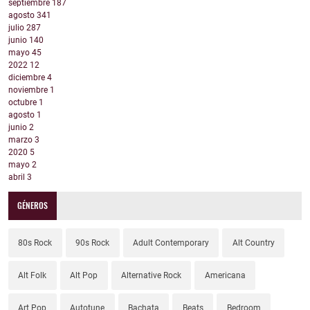
septiembre
187
agosto
341
julio
287
junio
140
mayo
45
2022
12
diciembre
4
noviembre
1
octubre
1
agosto
1
junio
2
marzo
3
2020
5
mayo
2
abril
3
GÉNEROS
80s Rock
90s Rock
Adult Contemporary
Alt Country
Alt Folk
Alt Pop
Alternative Rock
Americana
Art Pop
Autotune
Bachata
Beats
Bedroom