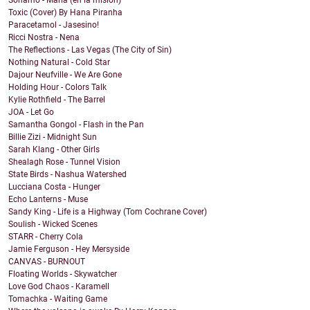
Sonamó - Maria (en la misión)
Toxic (Cover) By Hana Piranha
Paracetamol - Jasesino!
Ricci Nostra - Nena
The Reflections - Las Vegas (The City of Sin)
Nothing Natural - Cold Star
Dajour Neufville - We Are Gone
Holding Hour - Colors Talk
Kylie Rothfield - The Barrel
JOA - Let Go
Samantha Gongol - Flash in the Pan
Billie Zizi - Midnight Sun
Sarah Klang - Other Girls
Shealagh Rose - Tunnel Vision
State Birds - Nashua Watershed
Lucciana Costa - Hunger
Echo Lanterns - Muse
Sandy King - Life is a Highway (Tom Cochrane Cover)
Soulish - Wicked Scenes
STARR - Cherry Cola
Jamie Ferguson - Hey Mersyside
CANVAS - BURNOUT
Floating Worlds - Skywatcher
Love God Chaos - Karamell
Tomachka - Waiting Game