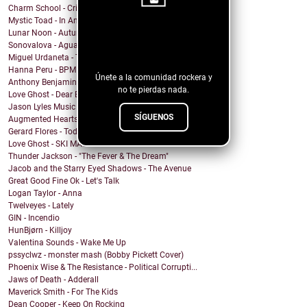
Charm School - Crime Time
Mystic Toad - In Another World
Lunar Noon - Autumn Passing
¡Sigue nuestro
Sonovalova - Agua Fría
blog!
Miguel Urdaneta - Te Sigo Pensando
Hanna Peru - BPM
Únete a la comunidad rockera y
Anthony Benjamin - Protect Yourself
no te pierdas nada.
Love Ghost - Dear Boy
Jason Lyles Music - Survival
SÍGUENOS
Augmented Hearts - J.V.H.
Gerard Flores - Todo Permitido
Love Ghost - SKI MASK
Thunder Jackson - "The Fever & The Dream"
Jacob and the Starry Eyed Shadows - The Avenue
Great Good Fine Ok - Let's Talk
Logan Taylor - Anna
Twelveyes - Lately
GIN - Incendio
HunBjørn - Killjoy
Valentina Sounds - Wake Me Up
pssyclwz - monster mash (Bobby Pickett Cover)
Phoenix Wise & The Resistance - Political Corrupti...
Jaws of Death - Adderall
Maverick Smith - For The Kids
Dean Cooper - Keep On Rocking