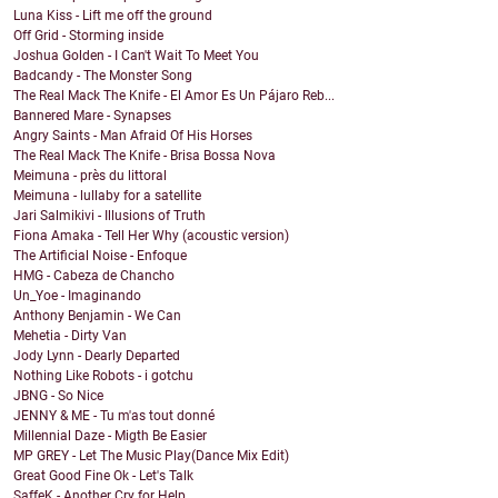
Luna Kiss - Lift me off the ground
Off Grid - Storming inside
Joshua Golden - I Can't Wait To Meet You
Badcandy - The Monster Song
The Real Mack The Knife - El Amor Es Un Pájaro Reb...
Bannered Mare - Synapses
Angry Saints - Man Afraid Of His Horses
The Real Mack The Knife - Brisa Bossa Nova
Meimuna - près du littoral
Meimuna - lullaby for a satellite
Jari Salmikivi - Illusions of Truth
Fiona Amaka - Tell Her Why (acoustic version)
The Artificial Noise - Enfoque
HMG - Cabeza de Chancho
Un_Yoe - Imaginando
Anthony Benjamin - We Can
Mehetia - Dirty Van
Jody Lynn - Dearly Departed
Nothing Like Robots - i gotchu
JBNG - So Nice
JENNY & ME - Tu m'as tout donné
Millennial Daze - Migth Be Easier
MP GREY - Let The Music Play(Dance Mix Edit)
Great Good Fine Ok - Let's Talk
SaffeK - Another Cry for Help