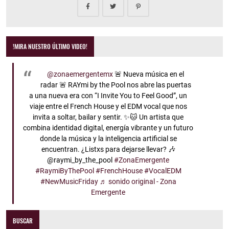
!MIRA NUESTRO ÚLTIMO VIDEO!
@zonaemergentemx
🚨 Nueva música en el
radar 🚨 RAYmi by the Pool nos abre las puertas
a una nueva era con “I Invite You to Feel Good”, un
viaje entre el French House y el EDM vocal que nos
invita a soltar, bailar y sentir. ✨🐱 Un artista que
combina identidad digital, energía vibrante y un futuro
donde la música y la inteligencia artificial se
encuentran. ¿Listxs para dejarse llevar? 🎶
@raymi_by_the_pool
#ZonaEmergente
#RaymiByThePool
#FrenchHouse
#VocalEDM
#NewMusicFriday
♬ sonido original - Zona
Emergente
BUSCAR