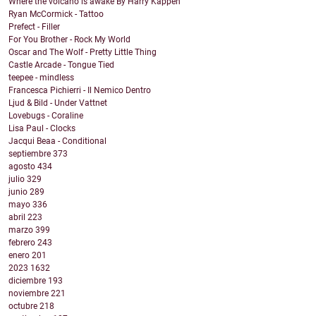
Where the volcano is awake By Harry Kappen
Ryan McCormick - Tattoo
Prefect - Filler
For You Brother - Rock My World
Oscar and The Wolf - Pretty Little Thing
Castle Arcade - Tongue Tied
teepee - mindless
Francesca Pichierri - Il Nemico Dentro
Ljud & Bild - Under Vattnet
Lovebugs - Coraline
Lisa Paul - Clocks
Jacqui Beaa - Conditional
septiembre
373
agosto
434
julio
329
junio
289
mayo
336
abril
223
marzo
399
febrero
243
enero
201
2023
1632
diciembre
193
noviembre
221
octubre
218