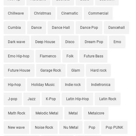
Chillwave
Christmas
Cinematic
Commercial
Cumbia
Dance
Dance Hall
Dance Pop
Dancehall
Dark wave
Deep House
Disco
Dream Pop
Emo
Emo Hip-hop
Flamenco
Folk
Future Bass
Future House
Garage Rock
Glam
Hard rock
Hip-hop
Holiday Music
Indie rock
Indietronica
J-pop
Jazz
K-Pop
Latin Hip-Hop
Latin Rock
Math Rock
Melodic Metal
Metal
Metalcore
New wave
Noise Rock
Nu Metal
Pop
Pop PUNK