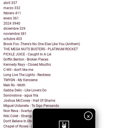
abril
357
marzo
332
febrero
411
enero
361
2024
3940
diciembre
329
noviembre
381
octubre
403
Brook Fox -There's No One Else Like You (Anthem)
THE MEGA NUTS BUSTERS - PLATINUM ROCKET
PICKLE JUICE - Caught In A Lie
Griffin Benton - Broken Pieces
Kennedy Rayy - Closed Mouths
C-Wil - don't like me
Long Live The Lights - Reckless
TMYGN - My Kerosene
Mak Ro - Moth
Gabba Delic - Like Lovers Do
Sonovalova - agua fría
Joshua McCooey - Hall Of Shame
Miguel Urdaneta - Te Sigo Pensando
Noir Reva - Svartur
×
Niki Colet - Strange Dreams
Don't Believe In Ghosts - Brooklyn Baby
Chapel of Roses - Lose Control