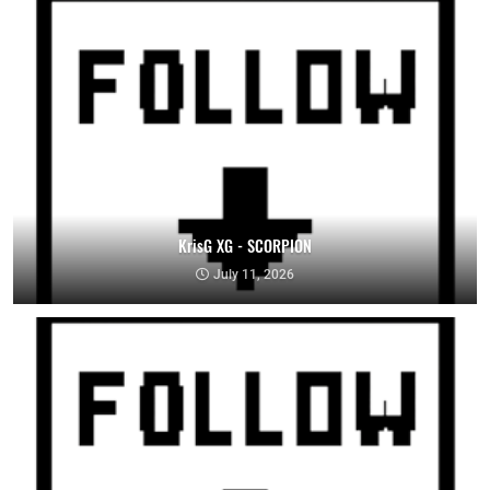
KrisG XG - SCORPION
July 11, 2026