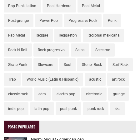
Pop Punk Latino
Post-Hardcore
Post-Metal
Post-grunge
Power Pop
Progressive Rock
Punk
Rap Metal
Reggae
Reggaeton
Regional mexicana
Rock N Roll
Rock progresivo
Salsa
Screamo
Skate Punk
Slowcore
Soul
Stoner Rock
Surf Rock
Trap
World Music (Latin & Hispanic)
acustic
art rock
classic rock
edm
electro pop
electronic
grunge
indie pop
latin pop
post-punk
punk rock
ska
POSTS POPULARES
Naomi August - American Zen