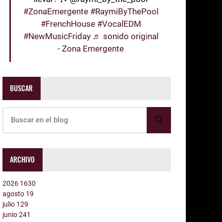
#ZonaEmergente
#RaymiByThePool
#FrenchHouse
#VocalEDM
#NewMusicFriday
♬ sonido original
- Zona Emergente
BUSCAR
ARCHIVO
2026
1630
agosto
19
julio
129
junio
241