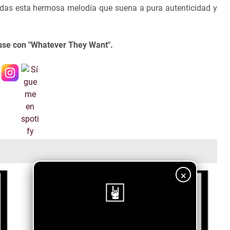
erdas esta hermosa melodía que suena a pura autenticidad y
use con "Whatever They Want".
×
¡Sigue nuestro blog!