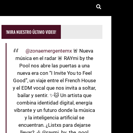
!MIRA NUESTRO ÚLTIMO VIDEO!
@zonaemergentemx
🚨 Nueva
música en el radar 🚨 RAYmi by the
Pool nos abre las puertas a una
nueva era con “I Invite You to Feel
Good”, un viaje entre el French House
y el EDM vocal que nos invita a soltar,
bailar y sentir. ✨🐱 Un artista que
combina identidad digital, energía
vibrante y un futuro donde la música
y la inteligencia artificial se
encuentran. ¿Listxs para dejarse
llevar? 🎶 @raymi_by_the_pool