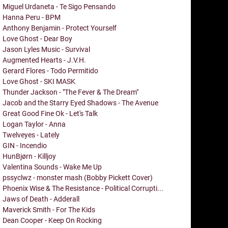
Miguel Urdaneta - Te Sigo Pensando
Hanna Peru - BPM
Anthony Benjamin - Protect Yourself
Love Ghost - Dear Boy
Jason Lyles Music - Survival
Augmented Hearts - J.V.H.
Gerard Flores - Todo Permitido
Love Ghost - SKI MASK
Thunder Jackson - "The Fever & The Dream"
Jacob and the Starry Eyed Shadows - The Avenue
Great Good Fine Ok - Let's Talk
Logan Taylor - Anna
Twelveyes - Lately
GIN - Incendio
HunBjørn - Killjoy
Valentina Sounds - Wake Me Up
pssyclwz - monster mash (Bobby Pickett Cover)
Phoenix Wise & The Resistance - Political Corrupti...
Jaws of Death - Adderall
Maverick Smith - For The Kids
Dean Cooper - Keep On Rocking