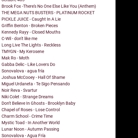
Brook Fox -There's No One Else Like You (Anthem)
THE MEGA NUTS BUSTERS - PLATINUM ROCKET
PICKLE JUICE - Caught In A Lie
Griffin Benton - Broken Pieces
Kennedy Rayy - Closed Mouths
C-Wil - don't like me
Long Live The Lights - Reckless
TMYGN - My Kerosene
Mak Ro - Moth
Gabba Delic - Like Lovers Do
Sonovalova - agua fría
Joshua McCooey - Hall Of Shame
Miguel Urdaneta - Te Sigo Pensando
Noir Reva - Svartur
Niki Colet - Strange Dreams
Don't Believe In Ghosts - Brooklyn Baby
Chapel of Roses - Lose Control
Charm School - Crime Time
Mystic Toad - In Another World
Lunar Noon - Autumn Passing
Sonovalova - Agua Fría