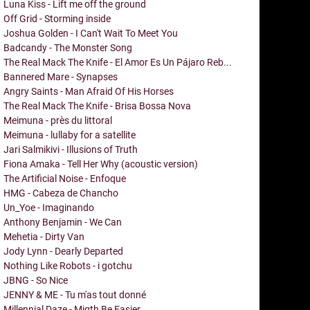
Luna Kiss - Lift me off the ground
Off Grid - Storming inside
Joshua Golden - I Can't Wait To Meet You
Badcandy - The Monster Song
The Real Mack The Knife - El Amor Es Un Pájaro Reb...
Bannered Mare - Synapses
Angry Saints - Man Afraid Of His Horses
The Real Mack The Knife - Brisa Bossa Nova
Meimuna - près du littoral
Meimuna - lullaby for a satellite
Jari Salmikivi - Illusions of Truth
Fiona Amaka - Tell Her Why (acoustic version)
The Artificial Noise - Enfoque
HMG - Cabeza de Chancho
Un_Yoe - Imaginando
Anthony Benjamin - We Can
Mehetia - Dirty Van
Jody Lynn - Dearly Departed
Nothing Like Robots - i gotchu
JBNG - So Nice
JENNY & ME - Tu m'as tout donné
Millennial Daze - Migth Be Easier