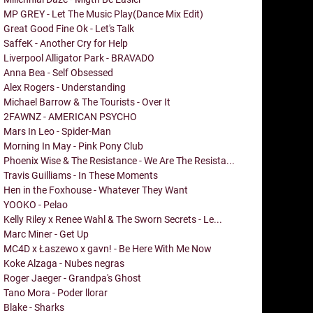
MP GREY - Let The Music Play(Dance Mix Edit)
Great Good Fine Ok - Let's Talk
SaffeK - Another Cry for Help
Liverpool Alligator Park - BRAVADO
Anna Bea - Self Obsessed
Alex Rogers - Understanding
Michael Barrow & The Tourists - Over It
2FAWNZ - AMERICAN PSYCHO
Mars In Leo - Spider-Man
Morning In May - Pink Pony Club
Phoenix Wise & The Resistance - We Are The Resista...
Travis Guilliams - In These Moments
Hen in the Foxhouse - Whatever They Want
YOOKO - Pelao
Kelly Riley x Renee Wahl & The Sworn Secrets - Le...
Marc Miner - Get Up
MC4D x Łaszewo x gavn! - Be Here With Me Now
Koke Alzaga - Nubes negras
Roger Jaeger - Grandpa's Ghost
Tano Mora - Poder llorar
Blake - Sharks