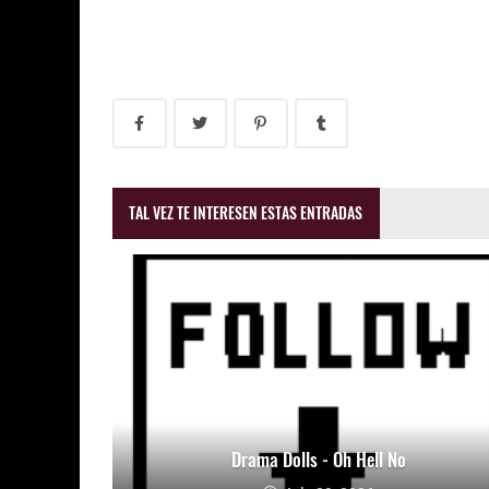
TAL VEZ TE INTERESEN ESTAS ENTRADAS
Drama Dolls - Oh Hell No