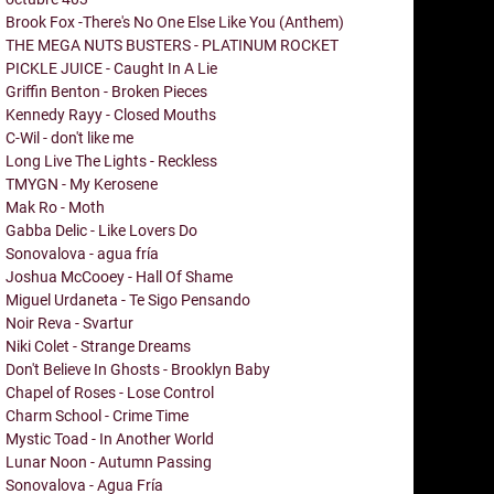
Brook Fox -There's No One Else Like You (Anthem)
THE MEGA NUTS BUSTERS - PLATINUM ROCKET
PICKLE JUICE - Caught In A Lie
Griffin Benton - Broken Pieces
Kennedy Rayy - Closed Mouths
C-Wil - don't like me
Long Live The Lights - Reckless
TMYGN - My Kerosene
Mak Ro - Moth
Gabba Delic - Like Lovers Do
Sonovalova - agua fría
Joshua McCooey - Hall Of Shame
Miguel Urdaneta - Te Sigo Pensando
Noir Reva - Svartur
Niki Colet - Strange Dreams
Don't Believe In Ghosts - Brooklyn Baby
Chapel of Roses - Lose Control
Charm School - Crime Time
Mystic Toad - In Another World
Lunar Noon - Autumn Passing
Sonovalova - Agua Fría