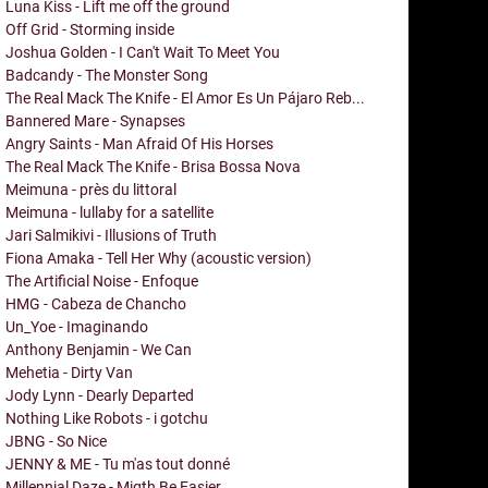
Luna Kiss - Lift me off the ground
Off Grid - Storming inside
Joshua Golden - I Can't Wait To Meet You
Badcandy - The Monster Song
The Real Mack The Knife - El Amor Es Un Pájaro Reb...
Bannered Mare - Synapses
Angry Saints - Man Afraid Of His Horses
The Real Mack The Knife - Brisa Bossa Nova
Meimuna - près du littoral
Meimuna - lullaby for a satellite
Jari Salmikivi - Illusions of Truth
Fiona Amaka - Tell Her Why (acoustic version)
The Artificial Noise - Enfoque
HMG - Cabeza de Chancho
Un_Yoe - Imaginando
Anthony Benjamin - We Can
Mehetia - Dirty Van
Jody Lynn - Dearly Departed
Nothing Like Robots - i gotchu
JBNG - So Nice
JENNY & ME - Tu m'as tout donné
Millennial Daze - Migth Be Easier