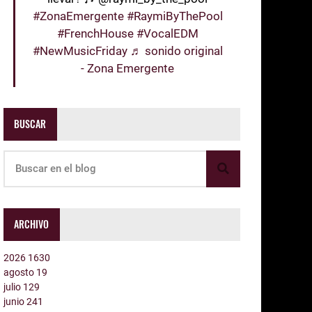
#ZonaEmergente
#RaymiByThePool
#FrenchHouse
#VocalEDM
#NewMusicFriday
♬ sonido original
- Zona Emergente
BUSCAR
ARCHIVO
2026
1630
agosto
19
julio
129
junio
241