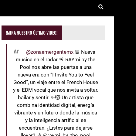
!MIRA NUESTRO ÚLTIMO VIDEO!
@zonaemergentemx
🚨 Nueva
música en el radar 🚨 RAYmi by the
Pool nos abre las puertas a una
nueva era con “I Invite You to Feel
Good”, un viaje entre el French House
y el EDM vocal que nos invita a soltar,
bailar y sentir. ✨🐱 Un artista que
combina identidad digital, energía
vibrante y un futuro donde la música
y la inteligencia artificial se
encuentran. ¿Listxs para dejarse
llevar? 🎶 @raymi_by_the_pool