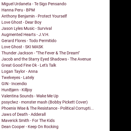
Miguel Urdaneta - Te Sigo Pensando
Hanna Peru - BPM
Anthony Benjamin - Protect Yourself
Love Ghost - Dear Boy
Jason Lyles Music - Survival
Augmented Hearts - J.V.H.
Gerard Flores - Todo Permitido
Love Ghost - SKI MASK
Thunder Jackson - "The Fever & The Dream"
Jacob and the Starry Eyed Shadows - The Avenue
Great Good Fine Ok - Let's Talk
Logan Taylor - Anna
Twelveyes - Lately
GIN - Incendio
HunBjørn - Killjoy
Valentina Sounds - Wake Me Up
pssyclwz - monster mash (Bobby Pickett Cover)
Phoenix Wise & The Resistance - Political Corrupti...
Jaws of Death - Adderall
Maverick Smith - For The Kids
Dean Cooper - Keep On Rocking