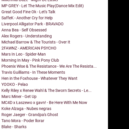
MP GREY - Let The Music Play(Dance Mix Edit)
Great Good Fine Ok - Let's Talk
SaffeK - Another Cry for Help
Liverpool Alligator Park - BRAVADO
Anna Bea - Self Obsessed
Alex Rogers - Understanding
Michael Barrow & The Tourists - Over It
2FAWNZ - AMERICAN PSYCHO
Mars In Leo - Spider-Man
Morning In May - Pink Pony Club
Phoenix Wise & The Resistance - We Are The Resista...
Travis Guilliams - In These Moments
Hen in the Foxhouse - Whatever They Want
YOOKO - Pelao
Kelly Riley x Renee Wahl & The Sworn Secrets - Le...
Marc Miner - Get Up
MC4D x Łaszewo x gavn! - Be Here With Me Now
Koke Alzaga - Nubes negras
Roger Jaeger - Grandpa's Ghost
Tano Mora - Poder llorar
Blake - Sharks