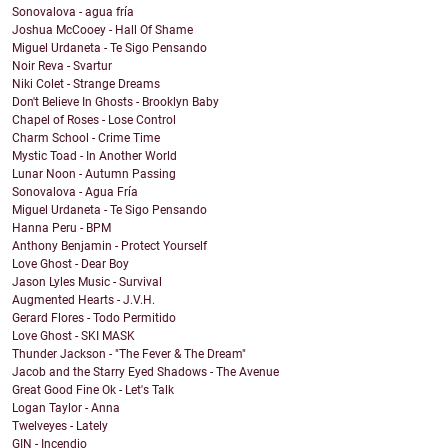
Sonovalova - agua fría
Joshua McCooey - Hall Of Shame
Miguel Urdaneta - Te Sigo Pensando
Noir Reva - Svartur
Niki Colet - Strange Dreams
Don't Believe In Ghosts - Brooklyn Baby
Chapel of Roses - Lose Control
Charm School - Crime Time
Mystic Toad - In Another World
Lunar Noon - Autumn Passing
Sonovalova - Agua Fría
Miguel Urdaneta - Te Sigo Pensando
Hanna Peru - BPM
Anthony Benjamin - Protect Yourself
Love Ghost - Dear Boy
Jason Lyles Music - Survival
Augmented Hearts - J.V.H.
Gerard Flores - Todo Permitido
Love Ghost - SKI MASK
Thunder Jackson - "The Fever & The Dream"
Jacob and the Starry Eyed Shadows - The Avenue
Great Good Fine Ok - Let's Talk
Logan Taylor - Anna
Twelveyes - Lately
GIN - Incendio