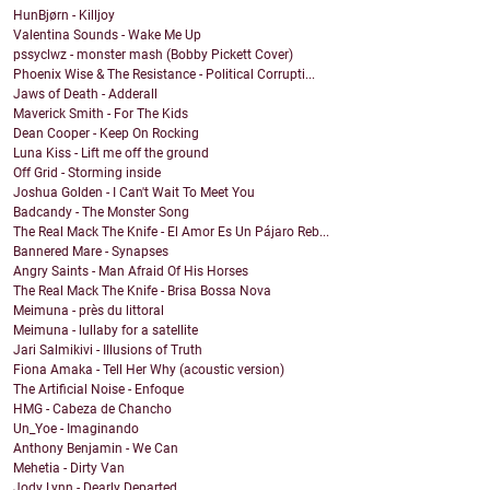
HunBjørn - Killjoy
Valentina Sounds - Wake Me Up
pssyclwz - monster mash (Bobby Pickett Cover)
Phoenix Wise & The Resistance - Political Corrupti...
Jaws of Death - Adderall
Maverick Smith - For The Kids
Dean Cooper - Keep On Rocking
Luna Kiss - Lift me off the ground
Off Grid - Storming inside
Joshua Golden - I Can't Wait To Meet You
Badcandy - The Monster Song
The Real Mack The Knife - El Amor Es Un Pájaro Reb...
Bannered Mare - Synapses
Angry Saints - Man Afraid Of His Horses
The Real Mack The Knife - Brisa Bossa Nova
Meimuna - près du littoral
Meimuna - lullaby for a satellite
Jari Salmikivi - Illusions of Truth
Fiona Amaka - Tell Her Why (acoustic version)
The Artificial Noise - Enfoque
HMG - Cabeza de Chancho
Un_Yoe - Imaginando
Anthony Benjamin - We Can
Mehetia - Dirty Van
Jody Lynn - Dearly Departed