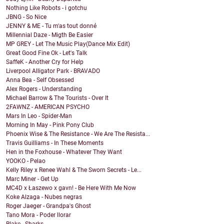
Nothing Like Robots - i gotchu
JBNG - So Nice
JENNY & ME - Tu m'as tout donné
Millennial Daze - Migth Be Easier
MP GREY - Let The Music Play(Dance Mix Edit)
Great Good Fine Ok - Let's Talk
SaffeK - Another Cry for Help
Liverpool Alligator Park - BRAVADO
Anna Bea - Self Obsessed
Alex Rogers - Understanding
Michael Barrow & The Tourists - Over It
2FAWNZ - AMERICAN PSYCHO
Mars In Leo - Spider-Man
Morning In May - Pink Pony Club
Phoenix Wise & The Resistance - We Are The Resista...
Travis Guilliams - In These Moments
Hen in the Foxhouse - Whatever They Want
YOOKO - Pelao
Kelly Riley x Renee Wahl & The Sworn Secrets - Le...
Marc Miner - Get Up
MC4D x Łaszewo x gavn! - Be Here With Me Now
Koke Alzaga - Nubes negras
Roger Jaeger - Grandpa's Ghost
Tano Mora - Poder llorar