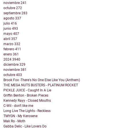
noviembre
241
octubre
272
septiembre
283
agosto
337
julio
416
junio
493
mayo
407
abril
357
marzo
332
febrero
411
enero
361
2024
3940
diciembre
329
noviembre
381
octubre
403
Brook Fox -There's No One Else Like You (Anthem)
THE MEGA NUTS BUSTERS - PLATINUM ROCKET
PICKLE JUICE - Caught In A Lie
Griffin Benton - Broken Pieces
Kennedy Rayy - Closed Mouths
C-Wil - don't like me
Long Live The Lights - Reckless
TMYGN - My Kerosene
Mak Ro - Moth
Gabba Delic - Like Lovers Do