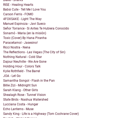
Blake - Sharks
RISE - Healing Hearts
Babsi Cute - Tell Me I Love You
Carson Ferris - FOMO
4FOXSAKE - Light The Way
Manuel Espinoza - Javi Sueco
Señor Torrance - Si Antes Te Hubiera Conocido
Sonamó - Maria (en la misión)
Toxic (Cover) By Hana Piranha
Paracetamol - Jasesino!
Ricci Nostra - Nena
The Reflections - Las Vegas (The City of Sin)
Nothing Natural - Cold Star
Dajour Neufville - We Are Gone
Holding Hour - Colors Talk
Kylie Rothfield - The Barrel
JOA - Let Go
Samantha Gongol - Flash in the Pan
Billie Zizi - Midnight Sun
Sarah Klang - Other Girls
Shealagh Rose - Tunnel Vision
State Birds - Nashua Watershed
Lucciana Costa - Hunger
Echo Lanterns - Muse
Sandy King - Life is a Highway (Tom Cochrane Cover)