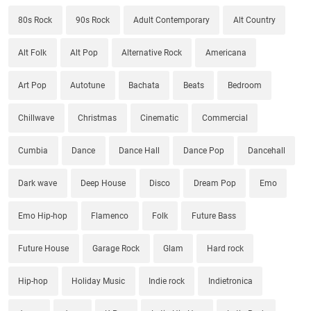
80s Rock
90s Rock
Adult Contemporary
Alt Country
Alt Folk
Alt Pop
Alternative Rock
Americana
Art Pop
Autotune
Bachata
Beats
Bedroom
Chillwave
Christmas
Cinematic
Commercial
Cumbia
Dance
Dance Hall
Dance Pop
Dancehall
Dark wave
Deep House
Disco
Dream Pop
Emo
Emo Hip-hop
Flamenco
Folk
Future Bass
Future House
Garage Rock
Glam
Hard rock
Hip-hop
Holiday Music
Indie rock
Indietronica