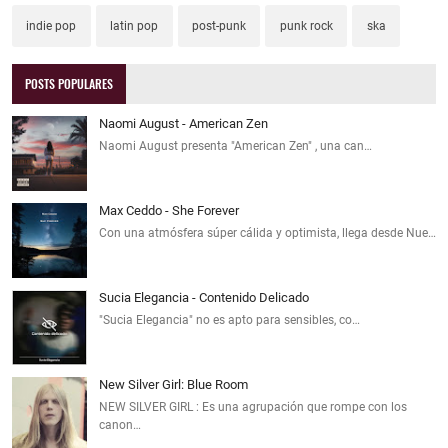
indie pop
latin pop
post-punk
punk rock
ska
POSTS POPULARES
Naomi August - American Zen
Naomi August presenta "American Zen" , una can…
Max Ceddo - She Forever
Con una atmósfera súper cálida y optimista, llega desde Nue…
Sucia Elegancia - Contenido Delicado
"Sucia Elegancia" no es apto para sensibles, co…
New Silver Girl: Blue Room
NEW SILVER GIRL : Es una agrupación que rompe con los
canon…