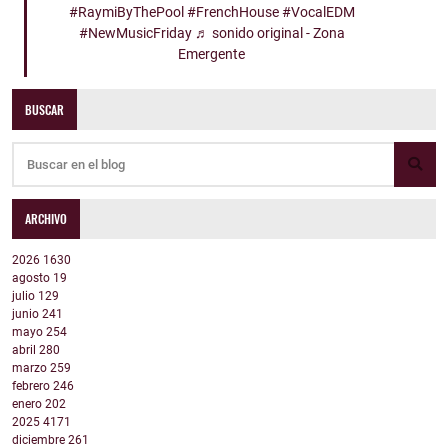
#RaymiByThePool
#FrenchHouse
#VocalEDM
#NewMusicFriday
♬ sonido original - Zona
Emergente
BUSCAR
ARCHIVO
2026
1630
agosto
19
julio
129
junio
241
mayo
254
abril
280
marzo
259
febrero
246
enero
202
2025
4171
diciembre
261