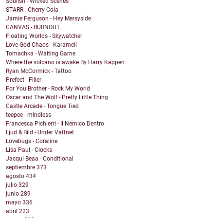
Soulish - Wicked Scenes
STARR - Cherry Cola
Jamie Ferguson - Hey Mersyside
CANVAS - BURNOUT
Floating Worlds - Skywatcher
Love God Chaos - Karamell
Tomachka - Waiting Game
Where the volcano is awake By Harry Kappen
Ryan McCormick - Tattoo
Prefect - Filler
For You Brother - Rock My World
Oscar and The Wolf - Pretty Little Thing
Castle Arcade - Tongue Tied
teepee - mindless
Francesca Pichierri - Il Nemico Dentro
Ljud & Bild - Under Vattnet
Lovebugs - Coraline
Lisa Paul - Clocks
Jacqui Beaa - Conditional
septiembre
373
agosto
434
julio
329
junio
289
mayo
336
abril
223