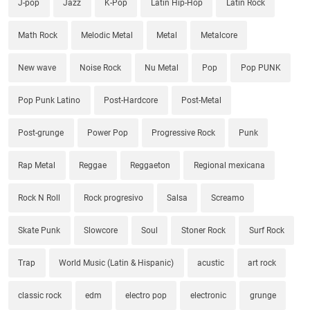
J-pop
Jazz
K-Pop
Latin Hip-Hop
Latin Rock
Math Rock
Melodic Metal
Metal
Metalcore
New wave
Noise Rock
Nu Metal
Pop
Pop PUNK
Pop Punk Latino
Post-Hardcore
Post-Metal
Post-grunge
Power Pop
Progressive Rock
Punk
Rap Metal
Reggae
Reggaeton
Regional mexicana
Rock N Roll
Rock progresivo
Salsa
Screamo
Skate Punk
Slowcore
Soul
Stoner Rock
Surf Rock
Trap
World Music (Latin & Hispanic)
acustic
art rock
classic rock
edm
electro pop
electronic
grunge