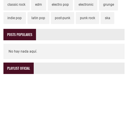
classic rock
edm
electro pop
electronic
grunge
indie pop
latin pop
post-punk
punk rock
ska
POSTS POPULARES
No hay nada aquí.
PLAYLIST OFICIAL