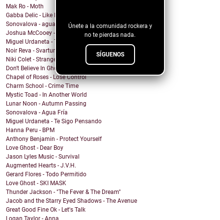
Mak Ro - Moth
blog!
Gabba Delic - Like Lovers Do
Sonovalova - agua fría
Únete a la comunidad rockera y
Joshua McCooey - Hall Of Shame
no te pierdas nada.
Miguel Urdaneta - Te Sigo Pensando
Noir Reva - Svartur
SÍGUENOS
Niki Colet - Strange Dreams
Don't Believe In Ghosts - Brooklyn Baby
Chapel of Roses - Lose Control
Charm School - Crime Time
Mystic Toad - In Another World
Lunar Noon - Autumn Passing
Sonovalova - Agua Fría
Miguel Urdaneta - Te Sigo Pensando
Hanna Peru - BPM
Anthony Benjamin - Protect Yourself
Love Ghost - Dear Boy
Jason Lyles Music - Survival
Augmented Hearts - J.V.H.
Gerard Flores - Todo Permitido
Love Ghost - SKI MASK
Thunder Jackson - "The Fever & The Dream"
Jacob and the Starry Eyed Shadows - The Avenue
Great Good Fine Ok - Let's Talk
Logan Taylor - Anna