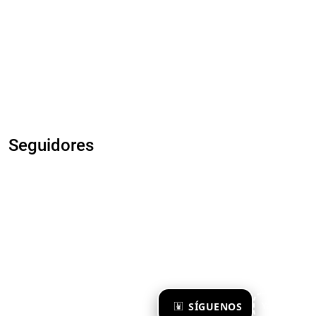
Seguidores
×
SÍGUENOS
Ya te sigo