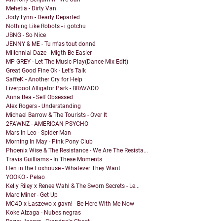
Mehetia - Dirty Van
Jody Lynn - Dearly Departed
Nothing Like Robots - i gotchu
JBNG - So Nice
JENNY & ME - Tu m'as tout donné
Millennial Daze - Migth Be Easier
MP GREY - Let The Music Play(Dance Mix Edit)
Great Good Fine Ok - Let's Talk
SaffeK - Another Cry for Help
Liverpool Alligator Park - BRAVADO
Anna Bea - Self Obsessed
Alex Rogers - Understanding
Michael Barrow & The Tourists - Over It
2FAWNZ - AMERICAN PSYCHO
Mars In Leo - Spider-Man
Morning In May - Pink Pony Club
Phoenix Wise & The Resistance - We Are The Resista...
Travis Guilliams - In These Moments
Hen in the Foxhouse - Whatever They Want
YOOKO - Pelao
Kelly Riley x Renee Wahl & The Sworn Secrets - Le...
Marc Miner - Get Up
MC4D x Łaszewo x gavn! - Be Here With Me Now
Koke Alzaga - Nubes negras