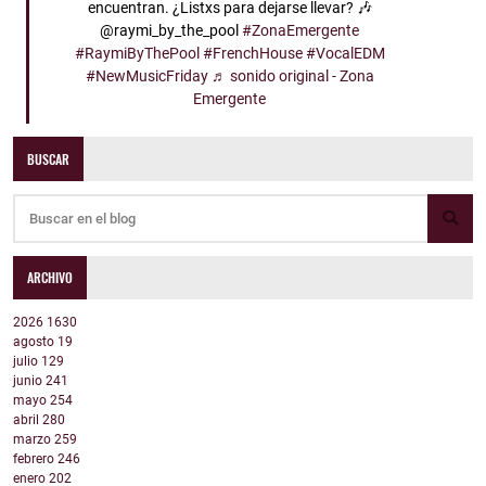
encuentran. ¿Listxs para dejarse llevar? 🎶
@raymi_by_the_pool
#ZonaEmergente
#RaymiByThePool
#FrenchHouse
#VocalEDM
#NewMusicFriday
♬ sonido original - Zona
Emergente
BUSCAR
ARCHIVO
2026
1630
agosto
19
julio
129
junio
241
mayo
254
abril
280
marzo
259
febrero
246
enero
202