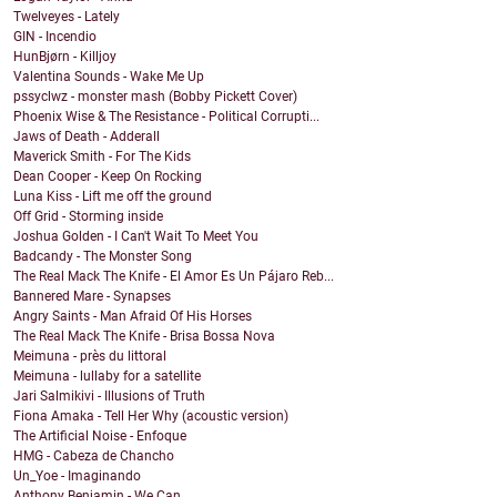
Twelveyes - Lately
GIN - Incendio
HunBjørn - Killjoy
Valentina Sounds - Wake Me Up
pssyclwz - monster mash (Bobby Pickett Cover)
Phoenix Wise & The Resistance - Political Corrupti...
Jaws of Death - Adderall
Maverick Smith - For The Kids
Dean Cooper - Keep On Rocking
Luna Kiss - Lift me off the ground
Off Grid - Storming inside
Joshua Golden - I Can't Wait To Meet You
Badcandy - The Monster Song
The Real Mack The Knife - El Amor Es Un Pájaro Reb...
Bannered Mare - Synapses
Angry Saints - Man Afraid Of His Horses
The Real Mack The Knife - Brisa Bossa Nova
Meimuna - près du littoral
Meimuna - lullaby for a satellite
Jari Salmikivi - Illusions of Truth
Fiona Amaka - Tell Her Why (acoustic version)
The Artificial Noise - Enfoque
HMG - Cabeza de Chancho
Un_Yoe - Imaginando
Anthony Benjamin - We Can