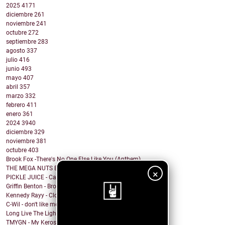
2025
4171
diciembre
261
noviembre
241
octubre
272
septiembre
283
agosto
337
julio
416
junio
493
mayo
407
abril
357
marzo
332
febrero
411
enero
361
2024
3940
diciembre
329
noviembre
381
octubre
403
Brook Fox -There's No One Else Like You (Anthem)
THE MEGA NUTS BUSTERS - PLATINUM ROCKET
×
PICKLE JUICE - Caught In A Lie
Griffin Benton - Broken Pieces
Kennedy Rayy - Closed Mouths
C-Wil - don't like me
Long Live The Lights - Reckless
¡Sigue nuestro
TMYGN - My Kerosene