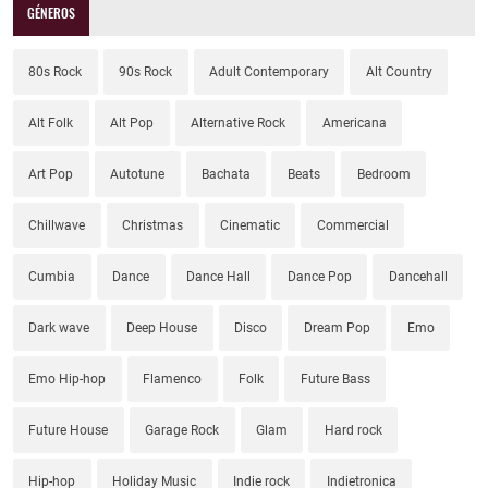
GÉNEROS
80s Rock
90s Rock
Adult Contemporary
Alt Country
Alt Folk
Alt Pop
Alternative Rock
Americana
Art Pop
Autotune
Bachata
Beats
Bedroom
Chillwave
Christmas
Cinematic
Commercial
Cumbia
Dance
Dance Hall
Dance Pop
Dancehall
Dark wave
Deep House
Disco
Dream Pop
Emo
Emo Hip-hop
Flamenco
Folk
Future Bass
Future House
Garage Rock
Glam
Hard rock
Hip-hop
Holiday Music
Indie rock
Indietronica