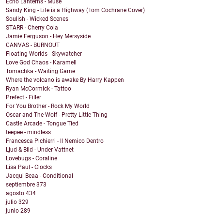
Echo Lanterns - Muse
Sandy King - Life is a Highway (Tom Cochrane Cover)
Soulish - Wicked Scenes
STARR - Cherry Cola
Jamie Ferguson - Hey Mersyside
CANVAS - BURNOUT
Floating Worlds - Skywatcher
Love God Chaos - Karamell
Tomachka - Waiting Game
Where the volcano is awake By Harry Kappen
Ryan McCormick - Tattoo
Prefect - Filler
For You Brother - Rock My World
Oscar and The Wolf - Pretty Little Thing
Castle Arcade - Tongue Tied
teepee - mindless
Francesca Pichierri - Il Nemico Dentro
Ljud & Bild - Under Vattnet
Lovebugs - Coraline
Lisa Paul - Clocks
Jacqui Beaa - Conditional
septiembre
373
agosto
434
julio
329
junio
289