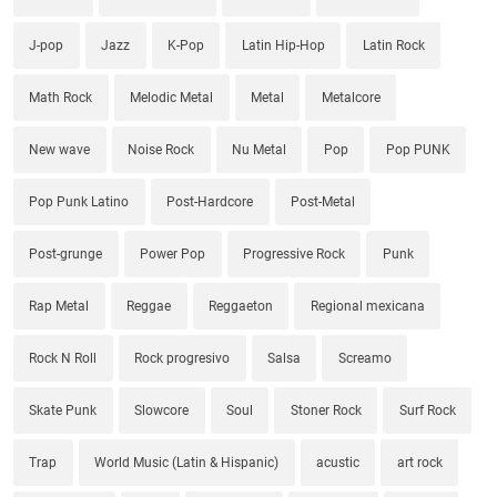
J-pop
Jazz
K-Pop
Latin Hip-Hop
Latin Rock
Math Rock
Melodic Metal
Metal
Metalcore
New wave
Noise Rock
Nu Metal
Pop
Pop PUNK
Pop Punk Latino
Post-Hardcore
Post-Metal
Post-grunge
Power Pop
Progressive Rock
Punk
Rap Metal
Reggae
Reggaeton
Regional mexicana
Rock N Roll
Rock progresivo
Salsa
Screamo
Skate Punk
Slowcore
Soul
Stoner Rock
Surf Rock
Trap
World Music (Latin & Hispanic)
acustic
art rock