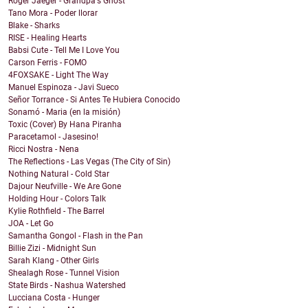
Roger Jaeger - Grandpa's Ghost
Tano Mora - Poder llorar
Blake - Sharks
RISE - Healing Hearts
Babsi Cute - Tell Me I Love You
Carson Ferris - FOMO
4FOXSAKE - Light The Way
Manuel Espinoza - Javi Sueco
Señor Torrance - Si Antes Te Hubiera Conocido
Sonamó - Maria (en la misión)
Toxic (Cover) By Hana Piranha
Paracetamol - Jasesino!
Ricci Nostra - Nena
The Reflections - Las Vegas (The City of Sin)
Nothing Natural - Cold Star
Dajour Neufville - We Are Gone
Holding Hour - Colors Talk
Kylie Rothfield - The Barrel
JOA - Let Go
Samantha Gongol - Flash in the Pan
Billie Zizi - Midnight Sun
Sarah Klang - Other Girls
Shealagh Rose - Tunnel Vision
State Birds - Nashua Watershed
Lucciana Costa - Hunger