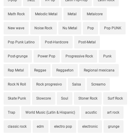
Math Rock
Melodic Metal
Metal
Metalcore
New wave
Noise Rock
Nu Metal
Pop
Pop PUNK
Pop Punk Latino
Post-Hardcore
Post-Metal
Post-grunge
Power Pop
Progressive Rock
Punk
Rap Metal
Reggae
Reggaeton
Regional mexicana
Rock N Roll
Rock progresivo
Salsa
Screamo
Skate Punk
Slowcore
Soul
Stoner Rock
Surf Rock
Trap
World Music (Latin & Hispanic)
acustic
art rock
classic rock
edm
electro pop
electronic
grunge