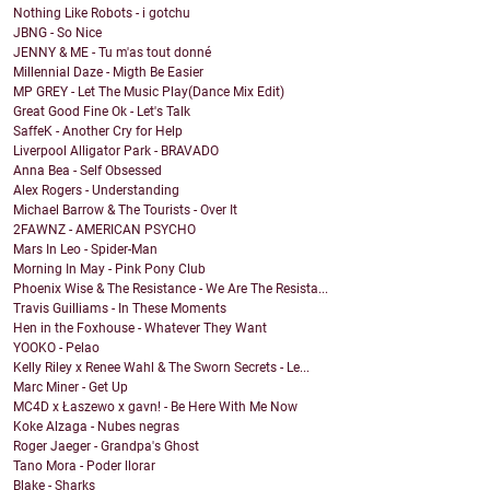
Nothing Like Robots - i gotchu
JBNG - So Nice
JENNY & ME - Tu m'as tout donné
Millennial Daze - Migth Be Easier
MP GREY - Let The Music Play(Dance Mix Edit)
Great Good Fine Ok - Let's Talk
SaffeK - Another Cry for Help
Liverpool Alligator Park - BRAVADO
Anna Bea - Self Obsessed
Alex Rogers - Understanding
Michael Barrow & The Tourists - Over It
2FAWNZ - AMERICAN PSYCHO
Mars In Leo - Spider-Man
Morning In May - Pink Pony Club
Phoenix Wise & The Resistance - We Are The Resista...
Travis Guilliams - In These Moments
Hen in the Foxhouse - Whatever They Want
YOOKO - Pelao
Kelly Riley x Renee Wahl & The Sworn Secrets - Le...
Marc Miner - Get Up
MC4D x Łaszewo x gavn! - Be Here With Me Now
Koke Alzaga - Nubes negras
Roger Jaeger - Grandpa's Ghost
Tano Mora - Poder llorar
Blake - Sharks