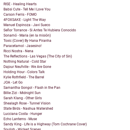
RISE - Healing Hearts
Babsi Cute - Tell Me I Love You
Carson Ferris - FOMO
4FOXSAKE - Light The Way
Manuel Espinoza - Javi Sueco
Señor Torrance - Si Antes Te Hubiera Conocido
Sonamó - Maria (en la misión)
Toxic (Cover) By Hana Piranha
Paracetamol - Jasesino!
Ricci Nostra - Nena
The Reflections - Las Vegas (The City of Sin)
Nothing Natural - Cold Star
Dajour Neufville - We Are Gone
Holding Hour - Colors Talk
Kylie Rothfield - The Barrel
JOA - Let Go
Samantha Gongol - Flash in the Pan
Billie Zizi - Midnight Sun
Sarah Klang - Other Girls
Shealagh Rose - Tunnel Vision
State Birds - Nashua Watershed
Lucciana Costa - Hunger
Echo Lanterns - Muse
Sandy King - Life is a Highway (Tom Cochrane Cover)
Soulish - Wicked Scenes