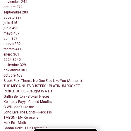
noviembre
241
octubre
272
septiembre
283
agosto
337
julio
416
junio
493
mayo
407
abril
357
marzo
332
febrero
411
enero
361
2024
3940
diciembre
329
noviembre
381
octubre
403
Brook Fox -There's No One Else Like You (Anthem)
THE MEGA NUTS BUSTERS - PLATINUM ROCKET
PICKLE JUICE - Caught In A Lie
Griffin Benton - Broken Pieces
Kennedy Rayy - Closed Mouths
C-Wil - don't like me
Long Live The Lights - Reckless
TMYGN - My Kerosene
Mak Ro - Moth
Gabba Delic - Like Lovers Do