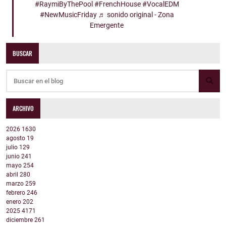
#RaymiByThePool
#FrenchHouse
#VocalEDM
#NewMusicFriday
♬ sonido original - Zona
Emergente
BUSCAR
ARCHIVO
2026
1630
agosto
19
julio
129
junio
241
mayo
254
abril
280
marzo
259
febrero
246
enero
202
2025
4171
diciembre
261