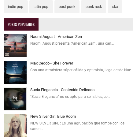
indie pop
latin pop
post-punk
punk rock
ska
POSTS POPULARES
Naomi August - American Zen
Naomi August presenta "American Zen" , una can…
Max Ceddo - She Forever
Con una atmósfera súper cálida y optimista, llega desde Nue…
Sucia Elegancia - Contenido Delicado
"Sucia Elegancia" no es apto para sensibles, co…
New Silver Girl: Blue Room
NEW SILVER GIRL : Es una agrupación que rompe con los
canon…