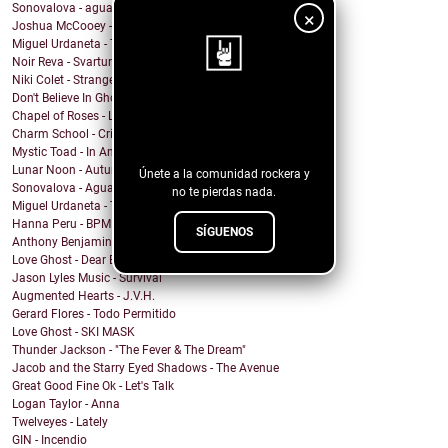
Sonovalova - agua fría
×
Joshua McCooey - Hall Of Shame
Miguel Urdaneta - Te Sigo Pensando
Noir Reva - Svartur
Niki Colet - Strange Dreams
Don't Believe In Ghosts - Brooklyn Baby
¡Sigue nuestro
Chapel of Roses - Lose Control
Charm School - Crime Time
blog!
Mystic Toad - In Another World
Lunar Noon - Autumn Passing
Únete a la comunidad rockera y
Sonovalova - Agua Fría
no te pierdas nada.
Miguel Urdaneta - Te Sigo Pensando
Hanna Peru - BPM
SÍGUENOS
Anthony Benjamin - Protect Yourself
Love Ghost - Dear Boy
Jason Lyles Music - Survival
Augmented Hearts - J.V.H.
Gerard Flores - Todo Permitido
Love Ghost - SKI MASK
Thunder Jackson - "The Fever & The Dream"
Jacob and the Starry Eyed Shadows - The Avenue
Great Good Fine Ok - Let's Talk
Logan Taylor - Anna
Twelveyes - Lately
GIN - Incendio