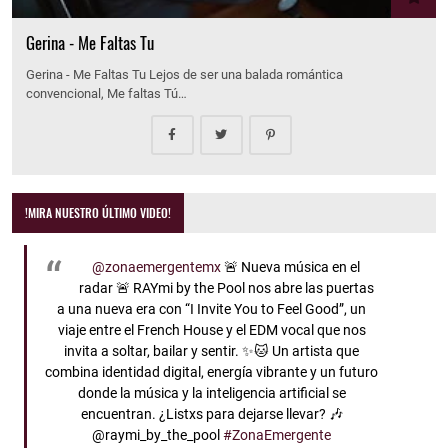
Gerina - Me Faltas Tu
Gerina - Me Faltas Tu Lejos de ser una balada romántica
convencional, Me faltas Tú…
!MIRA NUESTRO ÚLTIMO VIDEO!
@zonaemergentemx
🚨 Nueva música en el
radar 🚨 RAYmi by the Pool nos abre las puertas
a una nueva era con “I Invite You to Feel Good”, un
viaje entre el French House y el EDM vocal que nos
invita a soltar, bailar y sentir. ✨🐱 Un artista que
combina identidad digital, energía vibrante y un futuro
donde la música y la inteligencia artificial se
encuentran. ¿Listxs para dejarse llevar? 🎶
@raymi_by_the_pool
#ZonaEmergente