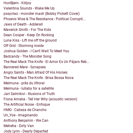
HunBjørn - Killjoy
Valentina Sounds - Wake Me Up
pssyclwz - monster mash (Bobby Pickett Cover)
Phoenix Wise & The Resistance - Political Corrupti...
Jaws of Death - Adderall
Maverick Smith - For The Kids
Dean Cooper - Keep On Rocking
Luna Kiss - Lift me off the ground
Off Grid - Storming inside
Joshua Golden - I Can't Wait To Meet You
Badcandy - The Monster Song
The Real Mack The Knife - El Amor Es Un Pájaro Reb...
Bannered Mare - Synapses
Angry Saints - Man Afraid Of His Horses
The Real Mack The Knife - Brisa Bossa Nova
Meimuna - près du littoral
Meimuna - lullaby for a satellite
Jari Salmikivi - Illusions of Truth
Fiona Amaka - Tell Her Why (acoustic version)
The Artificial Noise - Enfoque
HMG - Cabeza de Chancho
Un_Yoe - Imaginando
Anthony Benjamin - We Can
Mehetia - Dirty Van
Jody Lynn - Dearly Departed