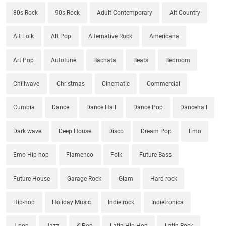
80s Rock
90s Rock
Adult Contemporary
Alt Country
Alt Folk
Alt Pop
Alternative Rock
Americana
Art Pop
Autotune
Bachata
Beats
Bedroom
Chillwave
Christmas
Cinematic
Commercial
Cumbia
Dance
Dance Hall
Dance Pop
Dancehall
Dark wave
Deep House
Disco
Dream Pop
Emo
Emo Hip-hop
Flamenco
Folk
Future Bass
Future House
Garage Rock
Glam
Hard rock
Hip-hop
Holiday Music
Indie rock
Indietronica
J-pop
Jazz
K-Pop
Latin Hip-Hop
Latin Rock