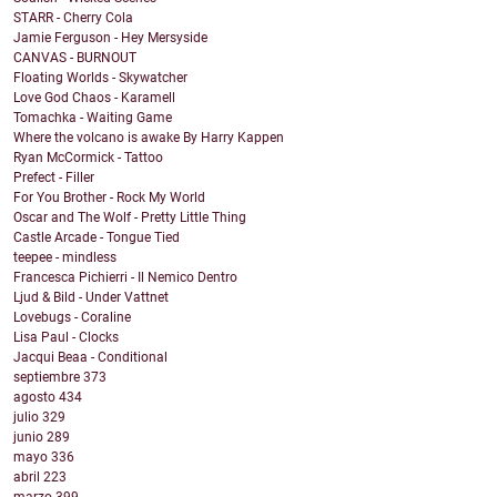
STARR - Cherry Cola
Jamie Ferguson - Hey Mersyside
CANVAS - BURNOUT
Floating Worlds - Skywatcher
Love God Chaos - Karamell
Tomachka - Waiting Game
Where the volcano is awake By Harry Kappen
Ryan McCormick - Tattoo
Prefect - Filler
For You Brother - Rock My World
Oscar and The Wolf - Pretty Little Thing
Castle Arcade - Tongue Tied
teepee - mindless
Francesca Pichierri - Il Nemico Dentro
Ljud & Bild - Under Vattnet
Lovebugs - Coraline
Lisa Paul - Clocks
Jacqui Beaa - Conditional
septiembre
373
agosto
434
julio
329
junio
289
mayo
336
abril
223