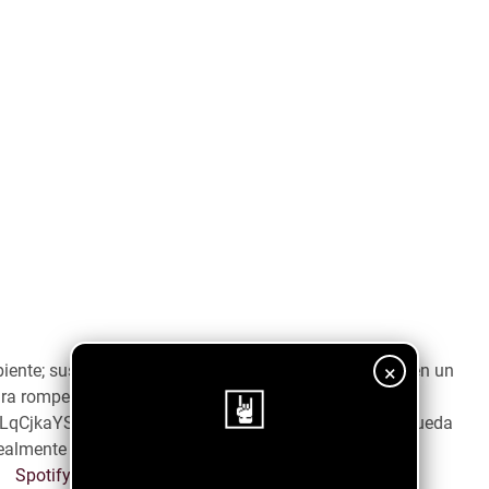
×
nte; sus toques Translúcidos y sintetizados la vuelven un
ra romper con la cotidianidad.
jLqCjkaYSE?si=225ef04ed5ee463b Sí estás en la búsqueda
almente es una propuesta que no te debes de perder!
¡Sigue nuestro blog!
Spotify