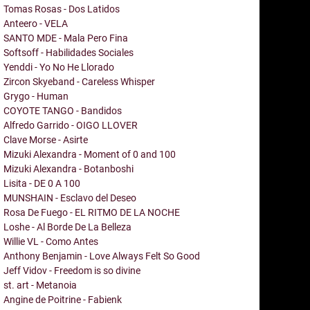
Tomas Rosas - Dos Latidos
Anteero - VELA
SANTO MDE - Mala Pero Fina
Softsoff - Habilidades Sociales
Yenddi - Yo No He Llorado
Zircon Skyeband - Careless Whisper
Grygo - Human
COYOTE TANGO - Bandidos
Alfredo Garrido - OIGO LLOVER
Clave Morse - Asirte
Mizuki Alexandra - Moment of 0 and 100
Mizuki Alexandra - Botanboshi
Lisita - DE 0 A 100
MUNSHAIN - Esclavo del Deseo
Rosa De Fuego - EL RITMO DE LA NOCHE
Loshe - Al Borde De La Belleza
Willie VL - Como Antes
Anthony Benjamin - Love Always Felt So Good
Jeff Vidov - Freedom is so divine
st. art - Metanoia
Angine de Poitrine - Fabienk