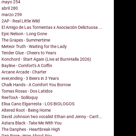
mayo
254
abril
280
marzo
259
2AP - Real Little Wild
El Amigo de Las Tormentas x Asociación Delictuosa ...
Epic Nelson - Long Gone
The Grapes - Summertime
Meteor Truth - Waiting for the Lady
Tender Glue - Cheers to Years
Konchord - Start Again (Live at BurnHalla 2026)
Bayline - Comfort's A Coffin
Arcane Arcade - Charter
ever,ending - 3 Beers in 3 Years
Chalk Hands - A Comfort You Borrow
Tomas Rosas - Dos Latidos
ReeToxA - Soliloquy
Elisa Cano Elgarresta - LOS BIOLOGOS
Altered Root - Being Home
David Johnson two vocalist Ethan and Jenny - Can't...
Astara Black - Take Me With You
The Danphes - Heartbreak High
Dan Rose - How About You