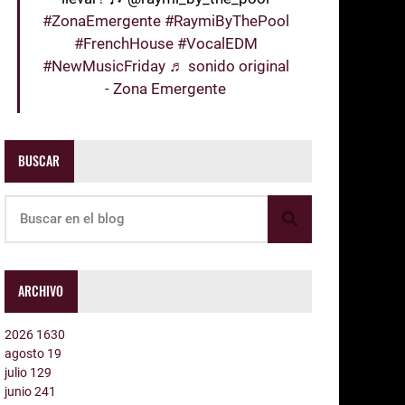
#ZonaEmergente
#RaymiByThePool
#FrenchHouse
#VocalEDM
#NewMusicFriday
♬ sonido original
- Zona Emergente
BUSCAR
ARCHIVO
2026
1630
agosto
19
julio
129
junio
241