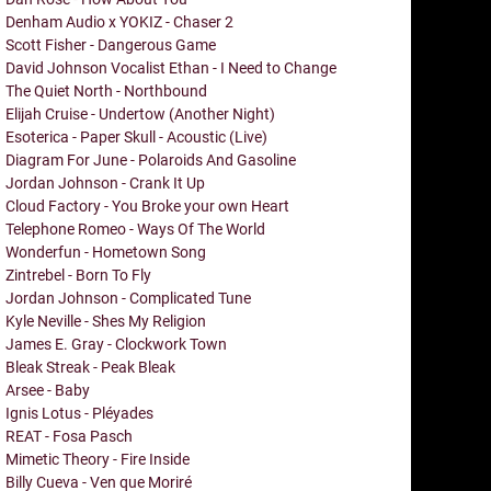
Denham Audio x YOKIZ - Chaser 2
Scott Fisher - Dangerous Game
David Johnson Vocalist Ethan - I Need to Change
The Quiet North - Northbound
Elijah Cruise - Undertow (Another Night)
Esoterica - Paper Skull - Acoustic (Live)
Diagram For June - Polaroids And Gasoline
Jordan Johnson - Crank It Up
Cloud Factory - You Broke your own Heart
Telephone Romeo - Ways Of The World
Wonderfun - Hometown Song
Zintrebel - Born To Fly
Jordan Johnson - Complicated Tune
Kyle Neville - Shes My Religion
James E. Gray - Clockwork Town
Bleak Streak - Peak Bleak
Arsee - Baby
Ignis Lotus - Pléyades
REAT - Fosa Pasch
Mimetic Theory - Fire Inside
Billy Cueva - Ven que Moriré