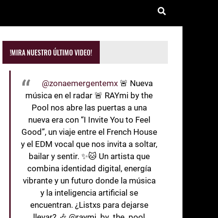
!MIRA NUESTRO ÚLTIMO VIDEO!
@zonaemergentemx
🚨 Nueva
música en el radar 🚨 RAYmi by the
Pool nos abre las puertas a una
nueva era con “I Invite You to Feel
Good”, un viaje entre el French House
y el EDM vocal que nos invita a soltar,
bailar y sentir. ✨🐱 Un artista que
combina identidad digital, energía
vibrante y un futuro donde la música
y la inteligencia artificial se
encuentran. ¿Listxs para dejarse
llevar? 🎶 @raymi_by_the_pool