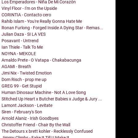
Los Emperadores - Niña De Mi Corazón
Vinyl Floor - I'm on the Upside
CORINTIA - Contacto cero
Rahib Islam - You're Really Gonna Hate Me
Ronan Furlong - Forged Inside A Dying Star - Remas...
Julian Daza - SI LA VES
Posavant - Untrend
Ian Thiele - Talk To Me
NOYNA - MEKOLE
Arnaldo Prete - O Vatapa - Chakabacunga
AGAMI - Breath
Jimi Nix - Twisted Emotion
Dom Risch - prop me up
GREG 99 - Get Stupid
Human Dinosaur Machine - Not A Love Song
Stitched Up Heart x Butcher Babies x Judge & Jury ...
Lamont Jackson - Levitate
Siren - February's Son
Arnold Alaniz - Irish Goodbyes
Christoffer Friend - Chair By the Wall
The Detours x brett kohler - Recklessly Confused
Jimmy Climbs - Fake It Till U Make It