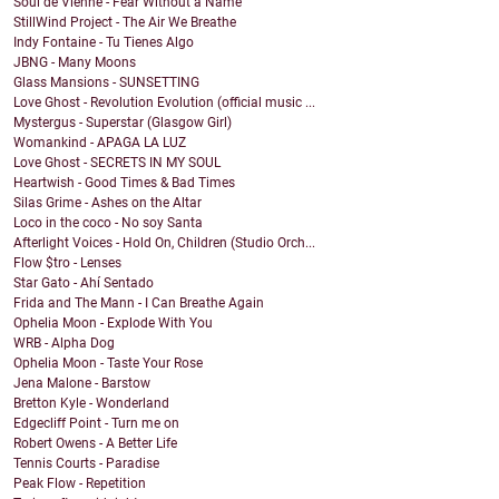
Soul de Vienne - Fear Without a Name
StillWind Project - The Air We Breathe
Indy Fontaine - Tu Tienes Algo
JBNG - Many Moons
Glass Mansions - SUNSETTING
Love Ghost - Revolution Evolution (official music ...
Mystergus - Superstar (Glasgow Girl)
Womankind - APAGA LA LUZ
Love Ghost - SECRETS IN MY SOUL
Heartwish - Good Times & Bad Times
Silas Grime - Ashes on the Altar
Loco in the coco - No soy Santa
Afterlight Voices - Hold On, Children (Studio Orch...
Flow $tro - Lenses
Star Gato - Ahí Sentado
Frida and The Mann - I Can Breathe Again
Ophelia Moon - Explode With You
WRB - Alpha Dog
Ophelia Moon - Taste Your Rose
Jena Malone - Barstow
Bretton Kyle - Wonderland
Edgecliff Point - Turn me on
Robert Owens - A Better Life
Tennis Courts - Paradise
Peak Flow - Repetition