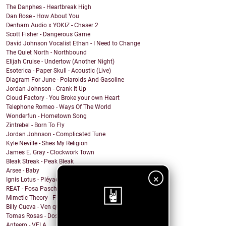
The Danphes - Heartbreak High
Dan Rose - How About You
Denham Audio x YOKIZ - Chaser 2
Scott Fisher - Dangerous Game
David Johnson Vocalist Ethan - I Need to Change
The Quiet North - Northbound
Elijah Cruise - Undertow (Another Night)
Esoterica - Paper Skull - Acoustic (Live)
Diagram For June - Polaroids And Gasoline
Jordan Johnson - Crank It Up
Cloud Factory - You Broke your own Heart
Telephone Romeo - Ways Of The World
Wonderfun - Hometown Song
Zintrebel - Born To Fly
Jordan Johnson - Complicated Tune
Kyle Neville - Shes My Religion
James E. Gray - Clockwork Town
Bleak Streak - Peak Bleak
Arsee - Baby
×
Ignis Lotus - Pléyades
REAT - Fosa Pasch
Mimetic Theory - Fire Inside
Billy Cueva - Ven que Moriré
Tomas Rosas - Dos Latidos
Anteero - VELA