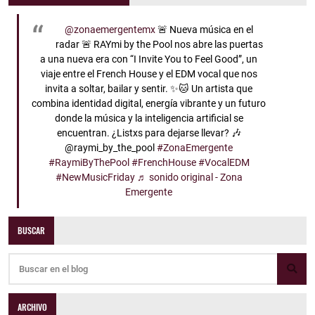
@zonaemergentemx
🚨 Nueva música en el
radar 🚨 RAYmi by the Pool nos abre las puertas
a una nueva era con “I Invite You to Feel Good”, un
viaje entre el French House y el EDM vocal que nos
invita a soltar, bailar y sentir. ✨🐱 Un artista que
combina identidad digital, energía vibrante y un futuro
donde la música y la inteligencia artificial se
encuentran. ¿Listxs para dejarse llevar? 🎶
@raymi_by_the_pool
#ZonaEmergente
#RaymiByThePool
#FrenchHouse
#VocalEDM
#NewMusicFriday
♬ sonido original - Zona
Emergente
BUSCAR
ARCHIVO