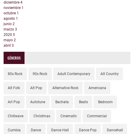
diciembre
4
noviembre
1
octubre
1
agosto
1
junio
2
marzo
3
2020
5
mayo
2
abril
3
GÉNEROS
80s Rock
90s Rock
Adult Contemporary
Alt Country
Alt Folk
Alt Pop
Alternative Rock
Americana
Art Pop
Autotune
Bachata
Beats
Bedroom
Chillwave
Christmas
Cinematic
Commercial
Cumbia
Dance
Dance Hall
Dance Pop
Dancehall