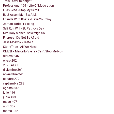
Treis - after midnight
Professional 101 - Life Of Moderation
Elias Reed - Stop My Scroll
Rust Assembly - Six A.M.
Friends With Boats - Have Your Say
Jordan Tariff - Existing
Self Run Will - St. Patricks Day
Mrs Holy-Sinner - Sovereign Soul
Firerose - Do Not Be Afraid
Jess McAvoy - Taste It
StoneTribe - All We Need
CME2! x Marcello Vieira - Can't Stop Me Now
febrero
246
enero
202
2025
4171
diciembre
261
noviembre
241
octubre
272
septiembre
283
agosto
337
julio
416
junio
493
mayo
407
abril
357
marzo
332