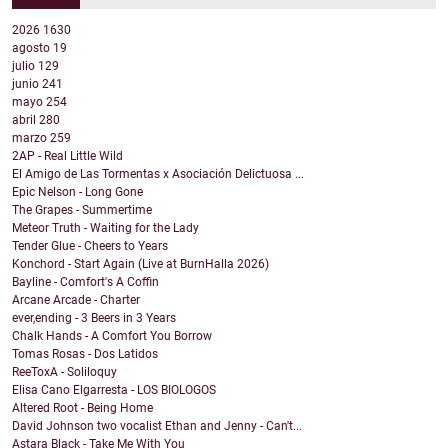
2026
1630
agosto
19
julio
129
junio
241
mayo
254
abril
280
marzo
259
2AP - Real Little Wild
El Amigo de Las Tormentas x Asociación Delictuosa ...
Epic Nelson - Long Gone
The Grapes - Summertime
Meteor Truth - Waiting for the Lady
Tender Glue - Cheers to Years
Konchord - Start Again (Live at BurnHalla 2026)
Bayline - Comfort's A Coffin
Arcane Arcade - Charter
ever,ending - 3 Beers in 3 Years
Chalk Hands - A Comfort You Borrow
Tomas Rosas - Dos Latidos
ReeToxA - Soliloquy
Elisa Cano Elgarresta - LOS BIOLOGOS
Altered Root - Being Home
David Johnson two vocalist Ethan and Jenny - Can't...
Astara Black - Take Me With You