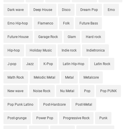
Dark wave
Deep House
Disco
Dream Pop
Emo
Emo Hip-hop
Flamenco
Folk
Future Bass
Future House
Garage Rock
Glam
Hard rock
Hip-hop
Holiday Music
Indie rock
Indietronica
J-pop
Jazz
K-Pop
Latin Hip-Hop
Latin Rock
Math Rock
Melodic Metal
Metal
Metalcore
New wave
Noise Rock
Nu Metal
Pop
Pop PUNK
Pop Punk Latino
Post-Hardcore
Post-Metal
Post-grunge
Power Pop
Progressive Rock
Punk