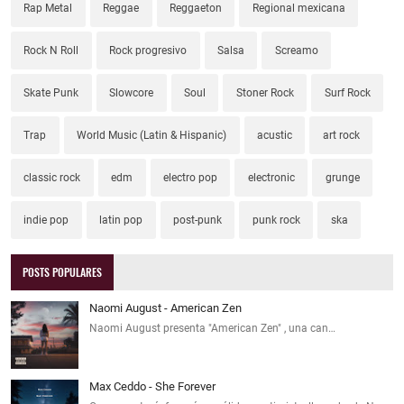
Rap Metal
Reggae
Reggaeton
Regional mexicana
Rock N Roll
Rock progresivo
Salsa
Screamo
Skate Punk
Slowcore
Soul
Stoner Rock
Surf Rock
Trap
World Music (Latin & Hispanic)
acustic
art rock
classic rock
edm
electro pop
electronic
grunge
indie pop
latin pop
post-punk
punk rock
ska
POSTS POPULARES
Naomi August - American Zen
Naomi August presenta "American Zen" , una can…
Max Ceddo - She Forever