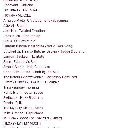
Julian Daza - SI LA VES
Posavant - Untrend
Ian Thiele - Talk To Me
NOYNA - MEKOLE
Arnaldo Prete - O Vatapa - Chakabacunga
AGAMI - Breath
Jimi Nix - Twisted Emotion
Dom Risch - prop me up
GREG 99 - Get Stupid
Human Dinosaur Machine - Not A Love Song
Stitched Up Heart x Butcher Babies x Judge & Jury ...
Lamont Jackson - Levitate
Siren - February's Son
Arnold Alaniz - Irish Goodbyes
Christoffer Friend - Chair By the Wall
The Detours x brett kohler - Recklessly Confused
Jimmy Climbs - Fake It Till U Make It
Treis - sunday morning
Rahib Islam - Outer Space
Switcbak - Hazy Blooming
Edwin - Feliz
The Mystery Divide - Mars
Mike Alfonso - Caprichosa
MP Grey - Shoot For The Stars (Remix)
HEXXY - EAT MY MOCHI