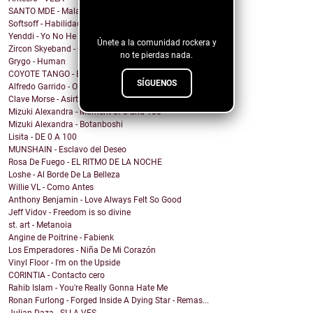
¡Sigue nuestro
SANTO MDE - Mala Pero Fina
blog!
Softsoff - Habilidades Sociales
Yenddi - Yo No He Llorado
Únete a la comunidad rockera y
Zircon Skyeband - Careless Whisper
no te pierdas nada.
Grygo - Human
COYOTE TANGO - Bandidos
SÍGUENOS
Alfredo Garrido - OIGO LLOVER
Clave Morse - Asirte
Mizuki Alexandra - Moment of 0 and 100
Mizuki Alexandra - Botanboshi
Lisita - DE 0 A 100
MUNSHAIN - Esclavo del Deseo
Rosa De Fuego - EL RITMO DE LA NOCHE
Loshe - Al Borde De La Belleza
Willie VL - Como Antes
Anthony Benjamin - Love Always Felt So Good
Jeff Vidov - Freedom is so divine
st. art - Metanoia
Angine de Poitrine - Fabienk
Los Emperadores - Niña De Mi Corazón
Vinyl Floor - I'm on the Upside
CORINTIA - Contacto cero
Rahib Islam - You're Really Gonna Hate Me
Ronan Furlong - Forged Inside A Dying Star - Remas...