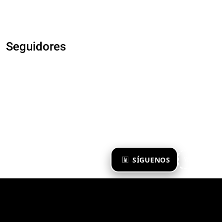
Seguidores
×
SÍGUENOS
Ya te sigo