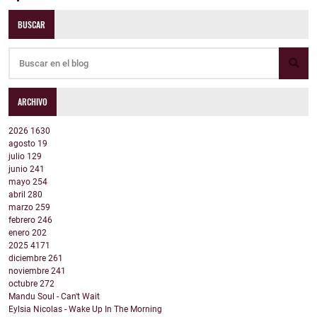
BUSCAR
ARCHIVO
2026
1630
agosto
19
julio
129
junio
241
mayo
254
abril
280
marzo
259
febrero
246
enero
202
2025
4171
diciembre
261
noviembre
241
octubre
272
Mandu Soul - Can't Wait
Eylsia Nicolas - Wake Up In The Morning