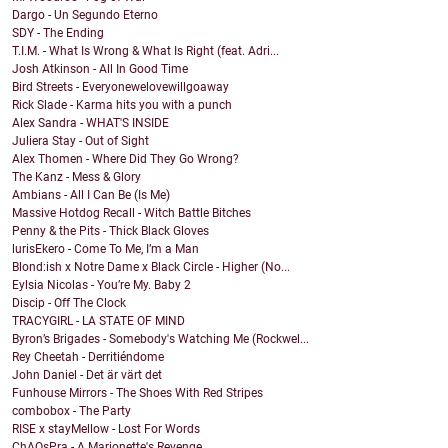
Dargo - Un Segundo Eterno
SDY - The Ending
T.I.M. - What Is Wrong & What Is Right (feat. Adri...
Josh Atkinson - All In Good Time
Bird Streets - Everyonewelovewillgoaway
Rick Slade - Karma hits you with a punch
Alex Sandra - WHAT'S INSIDE
Juliera Stay - Out of Sight
Alex Thomen - Where Did They Go Wrong?
The Kanz - Mess & Glory
Ambians - All I Can Be (Is Me)
Massive Hotdog Recall - Witch Battle Bitches
Penny & the Pits - Thick Black Gloves
lurisEkero - Come To Me, I’m a Man
Blond:ish x Notre Dame x Black Circle - Higher (No...
Eylsia Nicolas - You’re My. Baby 2
Discip - Off The Clock
TRACYGIRL - LA STATE OF MIND
Byron’s Brigades - Somebody's Watching Me (Rockwel...
Rey Cheetah - Derritiéndome
John Daniel - Det är värt det
Funhouse Mirrors - The Shoes With Red Stripes
combobox - The Party
RISE x stayMellow - Lost For Words
ChAOsPra - A Marionette's Revenge