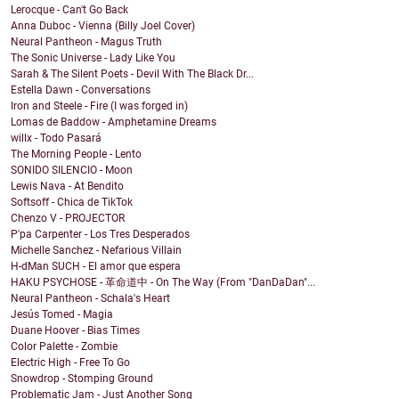
Lerocque - Can't Go Back
Anna Duboc - Vienna (Billy Joel Cover)
Neural Pantheon - Magus Truth
The Sonic Universe - Lady Like You
Sarah & The Silent Poets - Devil With The Black Dr...
Estella Dawn - Conversations
Iron and Steele - Fire (I was forged in)
Lomas de Baddow - Amphetamine Dreams
willx - Todo Pasará
The Morning People - Lento
SONIDO SILENCIO - Moon
Lewis Nava - At Bendito
Softsoff - Chica de TikTok
Chenzo V - PROJECTOR
P'pa Carpenter - Los Tres Desperados
Michelle Sanchez - Nefarious Villain
H-dMan SUCH - El amor que espera
HAKU PSYCHOSE - 革命道中 - On The Way (From "DanDaDan"...
Neural Pantheon - Schala's Heart
Jesús Tomed - Magia
Duane Hoover - Bias Times
Color Palette - Zombie
Electric High - Free To Go
Snowdrop - Stomping Ground
Problematic Jam - Just Another Song