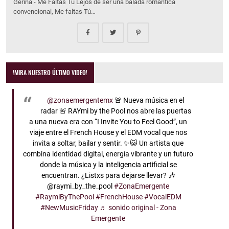
Gerina - Me Faltas Tu Lejos de ser una balada romántica
convencional, Me faltas Tú…
!MIRA NUESTRO ÚLTIMO VIDEO!
@zonaemergentemx
🚨 Nueva música en el
radar 🚨 RAYmi by the Pool nos abre las puertas
a una nueva era con “I Invite You to Feel Good”, un
viaje entre el French House y el EDM vocal que nos
invita a soltar, bailar y sentir. ✨🐱 Un artista que
combina identidad digital, energía vibrante y un futuro
donde la música y la inteligencia artificial se
encuentran. ¿Listxs para dejarse llevar? 🎶
@raymi_by_the_pool
#ZonaEmergente
#RaymiByThePool
#FrenchHouse
#VocalEDM
#NewMusicFriday
♬ sonido original - Zona
Emergente