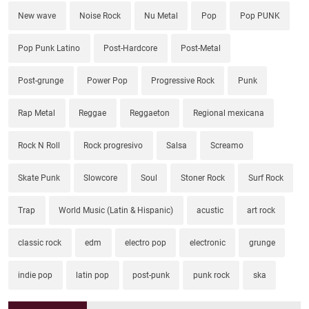
New wave
Noise Rock
Nu Metal
Pop
Pop PUNK
Pop Punk Latino
Post-Hardcore
Post-Metal
Post-grunge
Power Pop
Progressive Rock
Punk
Rap Metal
Reggae
Reggaeton
Regional mexicana
Rock N Roll
Rock progresivo
Salsa
Screamo
Skate Punk
Slowcore
Soul
Stoner Rock
Surf Rock
Trap
World Music (Latin & Hispanic)
acustic
art rock
classic rock
edm
electro pop
electronic
grunge
indie pop
latin pop
post-punk
punk rock
ska