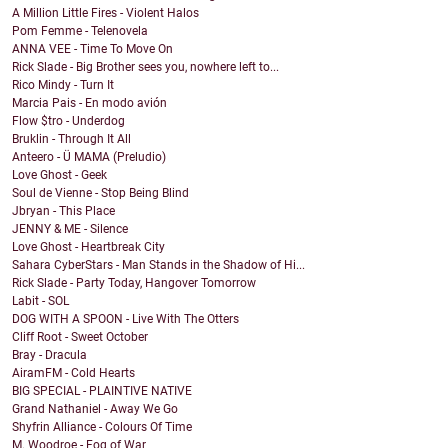
A Million Little Fires - Violent Halos
Pom Femme - Telenovela
ANNA VEE - Time To Move On
Rick Slade - Big Brother sees you, nowhere left to...
Rico Mindy - Turn It
Marcia Pais - En modo avión
Flow $tro - Underdog
Bruklin - Through It All
Anteero - Ü MAMA (Preludio)
Love Ghost - Geek
Soul de Vienne - Stop Being Blind
Jbryan - This Place
JENNY & ME - Silence
Love Ghost - Heartbreak City
Sahara CyberStars - Man Stands in the Shadow of Hi...
Rick Slade - Party Today, Hangover Tomorrow
Labit - SOL
DOG WITH A SPOON - Live With The Otters
Cliff Root - Sweet October
Bray - Dracula
AiramFM - Cold Hearts
BIG SPECIAL - PLAINTIVE NATIVE
Grand Nathaniel - Away We Go
Shyfrin Alliance - Colours Of Time
M. Woodroe - Fog of War