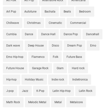
Alt Folk
Alt Pop
Alternative Rock
Americana
Art Pop
Autotune
Bachata
Beats
Bedroom
Chillwave
Christmas
Cinematic
Commercial
Cumbia
Dance
Dance Hall
Dance Pop
Dancehall
Dark wave
Deep House
Disco
Dream Pop
Emo
Emo Hip-hop
Flamenco
Folk
Future Bass
Future House
Garage Rock
Glam
Hard rock
Hip-hop
Holiday Music
Indie rock
Indietronica
J-pop
Jazz
K-Pop
Latin Hip-Hop
Latin Rock
Math Rock
Melodic Metal
Metal
Metalcore