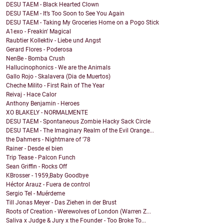
DESU TAEM - Black Hearted Clown
DESU TAEM - It’s Too Soon to See You Again
DESU TAEM - Taking My Groceries Home on a Pogo Stick
A1exo - Freakin' Magical
Raubtier Kollektiv - Liebe und Angst
Gerard Flores - Poderosa
NenBe - Bomba Crush
Hallucinophonics - We are the Animals
Gallo Rojo - Skalavera (Dia de Muertos)
Cheche Milito - First Rain of The Year
Reivaj - Hace Calor
Anthony Benjamin - Heroes
XO BLAKELY - NORMALMENTE
DESU TAEM - Spontaneous Zombie Hacky Sack Circle
DESU TAEM - The Imaginary Realm of the Evil Orange...
the Dahmers - Nightmare of '78
Rainer - Desde el bien
Trip Tease - Palcon Funch
Sean Griffin - Rocks Off
KBrosser - 1959,Baby Goodbye
Héctor Arauz - Fuera de control
Sergio Tel - Muérdeme
Till Jonas Meyer - Das Ziehen in der Brust
Roots of Creation - Werewolves of London (Warren Z...
Saliva x Judge & Jury x the Founder - Too Broke To...