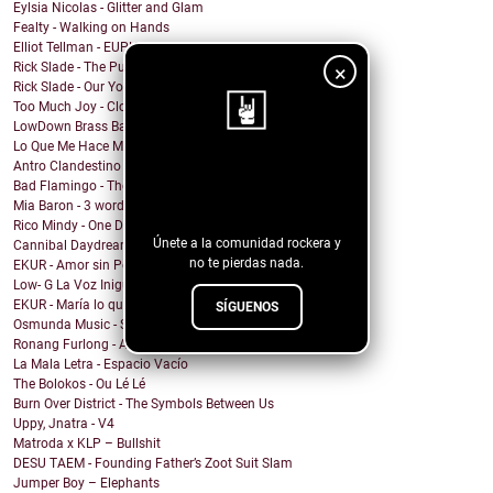
Eylsia Nicolas - Glitter and Glam
Fealty - Walking on Hands
Elliot Tellman - EUPHORIA
Rick Slade - The Pub was our Gym
×
Rick Slade - Our Youngsters
Too Much Joy - Clowns (but Ska)
LowDown Brass Band - Echoes of a Photo
Lo Que Me Hace Mal - Matanza
Antro Clandestino - Playa y Sol
¡Sigue nuestro
Bad Flamingo - The Fruit
blog!
Mia Baron - 3 words
Rico Mindy - One Day I...
Únete a la comunidad rockera y
Cannibal Daydream - Baby, Can't You Feel My Sickness?
no te pierdas nada.
EKUR - Amor sin Permiso (Love is Love)
Low- G La Voz Inigualable - Sensacion
EKUR - María lo quiero Todo
SÍGUENOS
Osmunda Music - Spread the Love Around
Ronang Furlong - All That I Became
La Mala Letra - Espacio Vacío
The Bolokos - Ou Lé Lé
Burn Over District - The Symbols Between Us
Uppy, Jnatra - V4
Matroda x KLP – Bullshit
DESU TAEM - Founding Father’s Zoot Suit Slam
Jumper Boy – Elephants