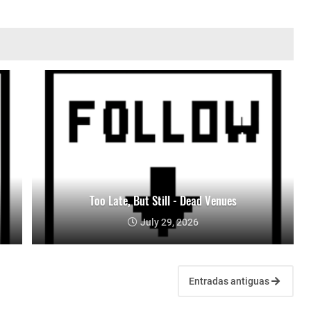
Too Late, But Still - Dead Venues
July 29, 2026
Entradas antiguas