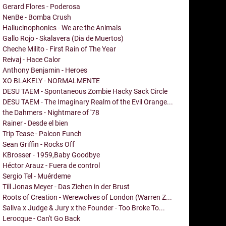
Gerard Flores - Poderosa
NenBe - Bomba Crush
Hallucinophonics - We are the Animals
Gallo Rojo - Skalavera (Dia de Muertos)
Cheche Milito - First Rain of The Year
Reivaj - Hace Calor
Anthony Benjamin - Heroes
XO BLAKELY - NORMALMENTE
DESU TAEM - Spontaneous Zombie Hacky Sack Circle
DESU TAEM - The Imaginary Realm of the Evil Orange...
the Dahmers - Nightmare of '78
Rainer - Desde el bien
Trip Tease - Palcon Funch
Sean Griffin - Rocks Off
KBrosser - 1959,Baby Goodbye
Héctor Arauz - Fuera de control
Sergio Tel - Muérdeme
Till Jonas Meyer - Das Ziehen in der Brust
Roots of Creation - Werewolves of London (Warren Z...
Saliva x Judge & Jury x the Founder - Too Broke To...
Lerocque - Can't Go Back