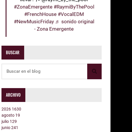
#ZonaEmergente
#RaymiByThePool
#FrenchHouse
#VocalEDM
#NewMusicFriday
♬ sonido original
- Zona Emergente
BUSCAR
ARCHIVO
2026
1630
agosto
19
julio
129
junio
241