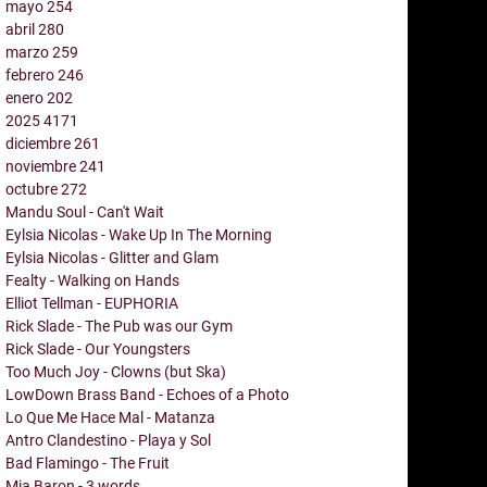
mayo
254
abril
280
marzo
259
febrero
246
enero
202
2025
4171
diciembre
261
noviembre
241
octubre
272
Mandu Soul - Can't Wait
Eylsia Nicolas - Wake Up In The Morning
Eylsia Nicolas - Glitter and Glam
Fealty - Walking on Hands
Elliot Tellman - EUPHORIA
Rick Slade - The Pub was our Gym
Rick Slade - Our Youngsters
Too Much Joy - Clowns (but Ska)
LowDown Brass Band - Echoes of a Photo
Lo Que Me Hace Mal - Matanza
Antro Clandestino - Playa y Sol
Bad Flamingo - The Fruit
Mia Baron - 3 words