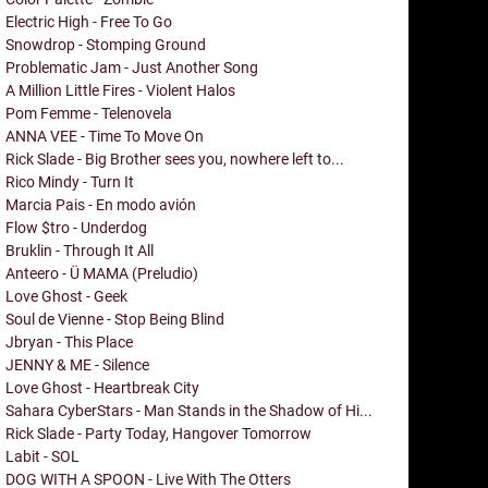
Electric High - Free To Go
Snowdrop - Stomping Ground
Problematic Jam - Just Another Song
A Million Little Fires - Violent Halos
Pom Femme - Telenovela
ANNA VEE - Time To Move On
Rick Slade - Big Brother sees you, nowhere left to...
Rico Mindy - Turn It
Marcia Pais - En modo avión
Flow $tro - Underdog
Bruklin - Through It All
Anteero - Ü MAMA (Preludio)
Love Ghost - Geek
Soul de Vienne - Stop Being Blind
Jbryan - This Place
JENNY & ME - Silence
Love Ghost - Heartbreak City
Sahara CyberStars - Man Stands in the Shadow of Hi...
Rick Slade - Party Today, Hangover Tomorrow
Labit - SOL
DOG WITH A SPOON - Live With The Otters