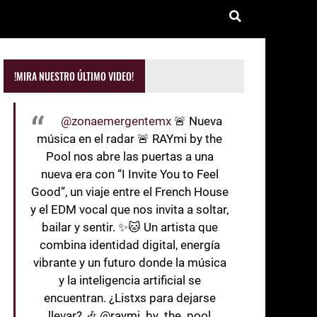
!MIRA NUESTRO ÚLTIMO VIDEO!
@zonaemergentemx
🚨 Nueva
música en el radar 🚨 RAYmi by the
Pool nos abre las puertas a una
nueva era con “I Invite You to Feel
Good”, un viaje entre el French House
y el EDM vocal que nos invita a soltar,
bailar y sentir. ✨🐱 Un artista que
combina identidad digital, energía
vibrante y un futuro donde la música
y la inteligencia artificial se
encuentran. ¿Listxs para dejarse
llevar? 🎶 @raymi_by_the_pool