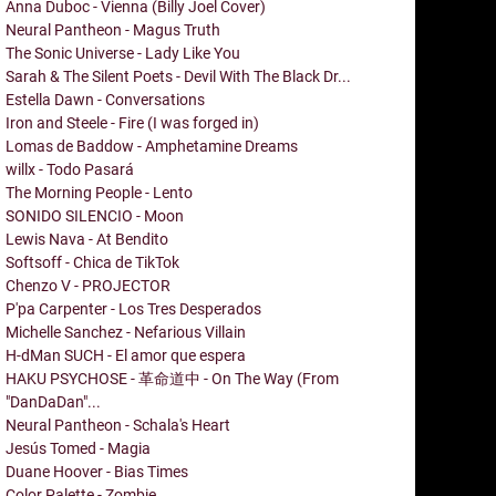
Anna Duboc - Vienna (Billy Joel Cover)
Neural Pantheon - Magus Truth
The Sonic Universe - Lady Like You
Sarah & The Silent Poets - Devil With The Black Dr...
Estella Dawn - Conversations
Iron and Steele - Fire (I was forged in)
Lomas de Baddow - Amphetamine Dreams
willx - Todo Pasará
The Morning People - Lento
SONIDO SILENCIO - Moon
Lewis Nava - At Bendito
Softsoff - Chica de TikTok
Chenzo V - PROJECTOR
P'pa Carpenter - Los Tres Desperados
Michelle Sanchez - Nefarious Villain
H-dMan SUCH - El amor que espera
HAKU PSYCHOSE - 革命道中 - On The Way (From
"DanDaDan"...
Neural Pantheon - Schala's Heart
Jesús Tomed - Magia
Duane Hoover - Bias Times
Color Palette - Zombie