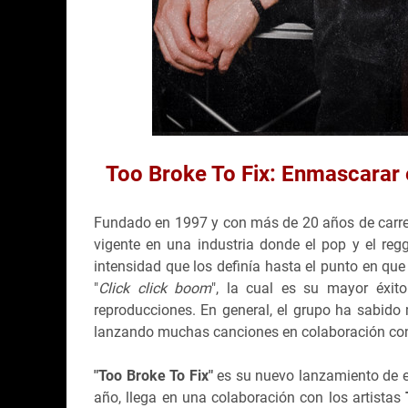
Too Broke To Fix: Enmascarar e
Fundado en 1997 y con más de 20 años de carr
vigente en una industria donde el pop y el re
intensidad que los definía hasta el punto en q
"
Click click boom
", la cual es su mayor éxit
reproducciones. En general, el grupo ha sabido
lanzando muchas canciones en colaboración con 
"Too Broke To Fix"
es su nuevo lanzamiento de e
año, llega en una colaboración con los artistas