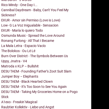
Rico Mindy - One Day I...
Cannibal Daydream - Baby, Can't You Feel My
Sickness?
EKUR - Amor sin Permiso (Love is Love)
Low- G La Voz Inigualable - Sensacion
EKUR - María lo quiero Todo
Osmunda Music - Spread the Love Around
Ronang Furlong - All That I Became
La Mala Letra - Espacio Vacío
The Bolokos - Ou Lé Lé
Burn Over District - The Symbols Between Us
Uppy, Jnatra - V4
Matroda x KLP – Bullshit
DESU TAEM - Founding Father’s Zoot Suit Slam
Jumper Boy – Elephants
DESU TAEM - Black Hearted Clown
DESU TAEM - It’s Too Soon to See You Again
DESU TAEM - Taking My Groceries Home on a Pogo
Stick
A1exo - Freakin' Magical
Raubtier Kollektiv - Liebe und Angst