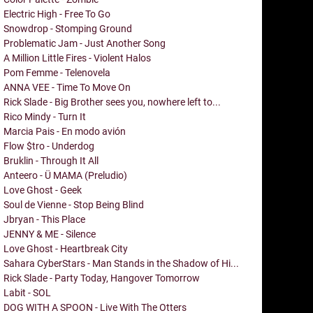
Electric High - Free To Go
Snowdrop - Stomping Ground
Problematic Jam - Just Another Song
A Million Little Fires - Violent Halos
Pom Femme - Telenovela
ANNA VEE - Time To Move On
Rick Slade - Big Brother sees you, nowhere left to...
Rico Mindy - Turn It
Marcia Pais - En modo avión
Flow $tro - Underdog
Bruklin - Through It All
Anteero - Ü MAMA (Preludio)
Love Ghost - Geek
Soul de Vienne - Stop Being Blind
Jbryan - This Place
JENNY & ME - Silence
Love Ghost - Heartbreak City
Sahara CyberStars - Man Stands in the Shadow of Hi...
Rick Slade - Party Today, Hangover Tomorrow
Labit - SOL
DOG WITH A SPOON - Live With The Otters