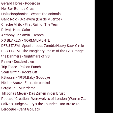
Gerard Flores - Poderosa
NenBe - Bomba Crush
Hallucinophonics - We are the Animals
Gallo Rojo - Skalavera (Dia de Muertos)
Cheche Milito - First Rain of The Year
Reivaj - Hace Calor
Anthony Benjamin - Heroes
XO BLAKELY - NORMALMENTE
DESU TAEM - Spontaneous Zombie Hacky Sack Circle
DESU TAEM - The Imaginary Realm of the Evil Orange...
the Dahmers - Nightmare of '78
Rainer - Desde el bien
Trip Tease - Palcon Funch
Sean Griffin - Rocks Off
KBrosser - 1959,Baby Goodbye
Héctor Arauz - Fuera de control
Sergio Tel - Muérdeme
Till Jonas Meyer - Das Ziehen in der Brust
Roots of Creation - Werewolves of London (Warren Z...
Saliva x Judge & Jury x the Founder - Too Broke To...
Lerocque - Can't Go Back