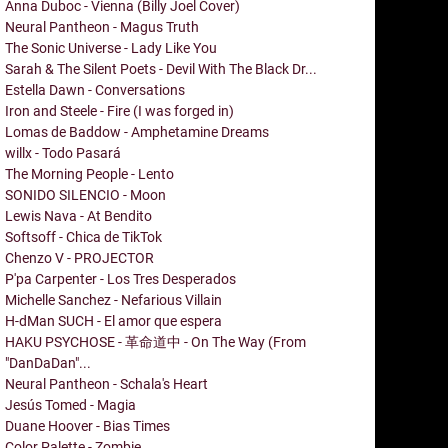
Anna Duboc - Vienna (Billy Joel Cover)
Neural Pantheon - Magus Truth
The Sonic Universe - Lady Like You
Sarah & The Silent Poets - Devil With The Black Dr...
Estella Dawn - Conversations
Iron and Steele - Fire (I was forged in)
Lomas de Baddow - Amphetamine Dreams
willx - Todo Pasará
The Morning People - Lento
SONIDO SILENCIO - Moon
Lewis Nava - At Bendito
Softsoff - Chica de TikTok
Chenzo V - PROJECTOR
P'pa Carpenter - Los Tres Desperados
Michelle Sanchez - Nefarious Villain
H-dMan SUCH - El amor que espera
HAKU PSYCHOSE - 革命道中 - On The Way (From
"DanDaDan"...
Neural Pantheon - Schala's Heart
Jesús Tomed - Magia
Duane Hoover - Bias Times
Color Palette - Zombie