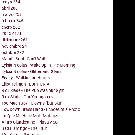
mayo
254
abril
280
marzo
259
febrero
246
enero
202
2025
4171
diciembre
261
noviembre
241
octubre
272
Mandu Soul - Can't Wait
Eylsia Nicolas - Wake Up In The Morning
Eylsia Nicolas - Glitter and Glam
Fealty - Walking on Hands
Elliot Tellman - EUPHORIA
Rick Slade - The Pub was our Gym
Rick Slade - Our Youngsters
Too Much Joy - Clowns (but Ska)
LowDown Brass Band - Echoes of a Photo
Lo Que Me Hace Mal - Matanza
Antro Clandestino - Playa y Sol
Bad Flamingo - The Fruit
Mia Baron - 3 words