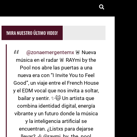
!MIRA NUESTRO ÚLTIMO VIDEO!
@zonaemergentemx
🚨 Nueva
música en el radar 🚨 RAYmi by the
Pool nos abre las puertas a una
nueva era con “I Invite You to Feel
Good”, un viaje entre el French House
y el EDM vocal que nos invita a soltar,
bailar y sentir. ✨🐱 Un artista que
combina identidad digital, energía
vibrante y un futuro donde la música
y la inteligencia artificial se
encuentran. ¿Listxs para dejarse
llevar? 🎶 @raymi_by_the_pool