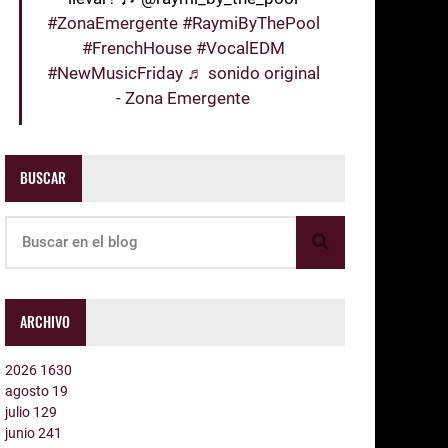
#ZonaEmergente
#RaymiByThePool
#FrenchHouse
#VocalEDM
#NewMusicFriday
♬ sonido original
- Zona Emergente
BUSCAR
ARCHIVO
2026
1630
agosto
19
julio
129
junio
241