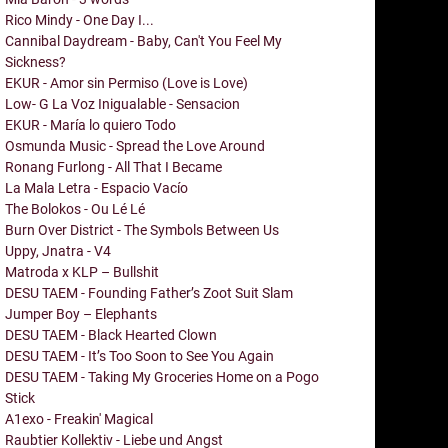
Rico Mindy - One Day I...
Cannibal Daydream - Baby, Can't You Feel My
Sickness?
EKUR - Amor sin Permiso (Love is Love)
Low- G La Voz Inigualable - Sensacion
EKUR - María lo quiero Todo
Osmunda Music - Spread the Love Around
Ronang Furlong - All That I Became
La Mala Letra - Espacio Vacío
The Bolokos - Ou Lé Lé
Burn Over District - The Symbols Between Us
Uppy, Jnatra - V4
Matroda x KLP – Bullshit
DESU TAEM - Founding Father’s Zoot Suit Slam
Jumper Boy – Elephants
DESU TAEM - Black Hearted Clown
DESU TAEM - It’s Too Soon to See You Again
DESU TAEM - Taking My Groceries Home on a Pogo
Stick
A1exo - Freakin' Magical
Raubtier Kollektiv - Liebe und Angst