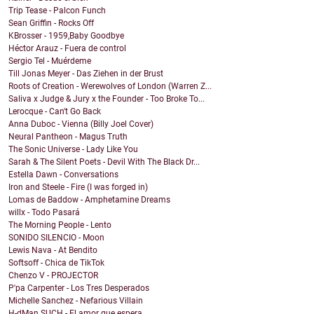
Trip Tease - Palcon Funch
Sean Griffin - Rocks Off
KBrosser - 1959,Baby Goodbye
Héctor Arauz - Fuera de control
Sergio Tel - Muérdeme
Till Jonas Meyer - Das Ziehen in der Brust
Roots of Creation - Werewolves of London (Warren Z...
Saliva x Judge & Jury x the Founder - Too Broke To...
Lerocque - Can't Go Back
Anna Duboc - Vienna (Billy Joel Cover)
Neural Pantheon - Magus Truth
The Sonic Universe - Lady Like You
Sarah & The Silent Poets - Devil With The Black Dr...
Estella Dawn - Conversations
Iron and Steele - Fire (I was forged in)
Lomas de Baddow - Amphetamine Dreams
willx - Todo Pasará
The Morning People - Lento
SONIDO SILENCIO - Moon
Lewis Nava - At Bendito
Softsoff - Chica de TikTok
Chenzo V - PROJECTOR
P'pa Carpenter - Los Tres Desperados
Michelle Sanchez - Nefarious Villain
H-dMan SUCH - El amor que espera