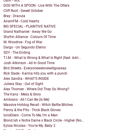
Labit - SOL
DOG WITH A SPOON - Live With The Otters
Cliff Root - Sweet October
Bray - Dracula
AiramFM - Cold Hearts
BIG SPECIAL - PLAINTIVE NATIVE
Grand Nathaniel - Away We Go
Shyfrin Alliance - Colours Of Time
M. Woodroe - Fog of War
Dargo - Un Segundo Eterno
SDY - The Ending
T.I.M. - What Is Wrong & What Is Right (feat. Adri...
Josh Atkinson - All In Good Time
Bird Streets - Everyonewelovewillgoaway
Rick Slade - Karma hits you with a punch
Alex Sandra - WHAT'S INSIDE
Juliera Stay - Out of Sight
Alex Thomen - Where Did They Go Wrong?
The Kanz - Mess & Glory
Ambians - All I Can Be (Is Me)
Massive Hotdog Recall - Witch Battle Bitches
Penny & the Pits - Thick Black Gloves
lurisEkero - Come To Me, I’m a Man
Blond:ish x Notre Dame x Black Circle - Higher (No...
Eylsia Nicolas - You’re My. Baby 2