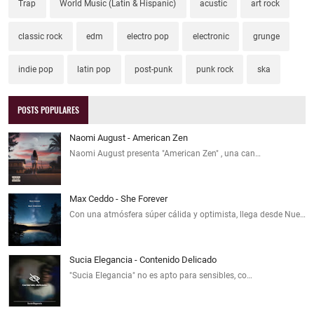
Trap
World Music (Latin & Hispanic)
acustic
art rock
classic rock
edm
electro pop
electronic
grunge
indie pop
latin pop
post-punk
punk rock
ska
POSTS POPULARES
Naomi August - American Zen
Naomi August presenta "American Zen" , una can…
Max Ceddo - She Forever
Con una atmósfera súper cálida y optimista, llega desde Nue…
Sucia Elegancia - Contenido Delicado
"Sucia Elegancia" no es apto para sensibles, co…