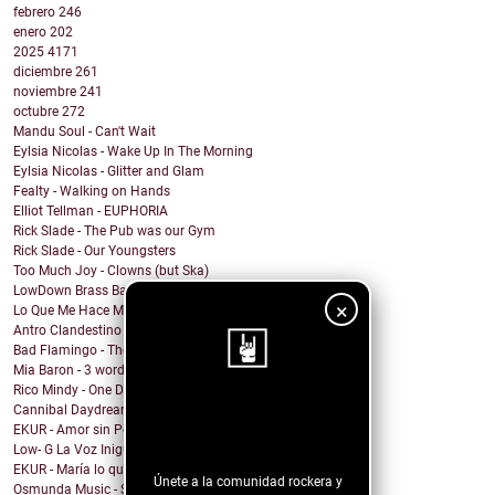
febrero
246
enero
202
2025
4171
diciembre
261
noviembre
241
octubre
272
Mandu Soul - Can't Wait
Eylsia Nicolas - Wake Up In The Morning
Eylsia Nicolas - Glitter and Glam
Fealty - Walking on Hands
Elliot Tellman - EUPHORIA
Rick Slade - The Pub was our Gym
Rick Slade - Our Youngsters
Too Much Joy - Clowns (but Ska)
LowDown Brass Band - Echoes of a Photo
×
Lo Que Me Hace Mal - Matanza
Antro Clandestino - Playa y Sol
Bad Flamingo - The Fruit
Mia Baron - 3 words
Rico Mindy - One Day I...
Cannibal Daydream - Baby, Can't You Feel My Sickness?
¡Sigue nuestro
EKUR - Amor sin Permiso (Love is Love)
blog!
Low- G La Voz Inigualable - Sensacion
EKUR - María lo quiero Todo
Únete a la comunidad rockera y
Osmunda Music - Spread the Love Around