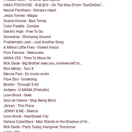
HAKU PSYCHOSE - 革命道中 - On The Way (From "DanDaDan"...
Neural Pantheon - Schala's Heart
Jesús Tomed - Magia
Duane Hoover - Bias Times
Color Palette - Zombie
Electric High - Free To Go
Snowdrop - Stomping Ground
Problematic Jam - Just Another Song
A Million Little Fires - Violent Halos
Pom Femme - Telenovela
ANNA VEE - Time To Move On
Rick Slade - Big Brother sees you, nowhere left to...
Rico Mindy - Turn It
Marcia Pais - En modo avión
Flow $tro - Underdog
Bruklin - Through It All
Anteero - Ü MAMA (Preludio)
Love Ghost - Geek
Soul de Vienne - Stop Being Blind
Jbryan - This Place
JENNY & ME - Silence
Love Ghost - Heartbreak City
Sahara CyberStars - Man Stands in the Shadow of Hi...
Rick Slade - Party Today, Hangover Tomorrow