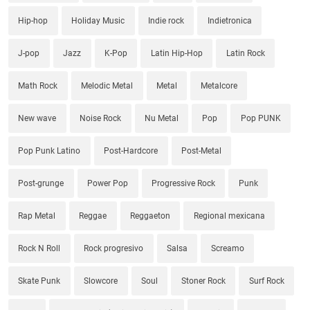
Hip-hop
Holiday Music
Indie rock
Indietronica
J-pop
Jazz
K-Pop
Latin Hip-Hop
Latin Rock
Math Rock
Melodic Metal
Metal
Metalcore
New wave
Noise Rock
Nu Metal
Pop
Pop PUNK
Pop Punk Latino
Post-Hardcore
Post-Metal
Post-grunge
Power Pop
Progressive Rock
Punk
Rap Metal
Reggae
Reggaeton
Regional mexicana
Rock N Roll
Rock progresivo
Salsa
Screamo
Skate Punk
Slowcore
Soul
Stoner Rock
Surf Rock