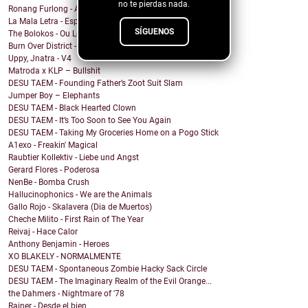
no te pierdas nada.
Ronang Furlong - All That I Became
La Mala Letra - Espacio Vacío
SÍGUENOS
The Bolokos - Ou Lé Lé
Burn Over District - The Symbols Between Us
Uppy, Jnatra - V4
Matroda x KLP – Bullshit
DESU TAEM - Founding Father’s Zoot Suit Slam
Jumper Boy – Elephants
DESU TAEM - Black Hearted Clown
DESU TAEM - It’s Too Soon to See You Again
DESU TAEM - Taking My Groceries Home on a Pogo Stick
A1exo - Freakin' Magical
Raubtier Kollektiv - Liebe und Angst
Gerard Flores - Poderosa
NenBe - Bomba Crush
Hallucinophonics - We are the Animals
Gallo Rojo - Skalavera (Dia de Muertos)
Cheche Milito - First Rain of The Year
Reivaj - Hace Calor
Anthony Benjamin - Heroes
XO BLAKELY - NORMALMENTE
DESU TAEM - Spontaneous Zombie Hacky Sack Circle
DESU TAEM - The Imaginary Realm of the Evil Orange...
the Dahmers - Nightmare of '78
Rainer - Desde el bien