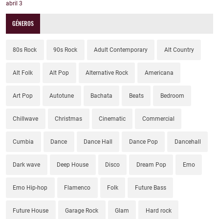
abril
3
GÉNEROS
80s Rock
90s Rock
Adult Contemporary
Alt Country
Alt Folk
Alt Pop
Alternative Rock
Americana
Art Pop
Autotune
Bachata
Beats
Bedroom
Chillwave
Christmas
Cinematic
Commercial
Cumbia
Dance
Dance Hall
Dance Pop
Dancehall
Dark wave
Deep House
Disco
Dream Pop
Emo
Emo Hip-hop
Flamenco
Folk
Future Bass
Future House
Garage Rock
Glam
Hard rock