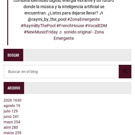
combina identidad digital, energía vibrante y un futuro
donde la música y la inteligencia artificial se
encuentran. ¿Listxs para dejarse llevar? 🎶
@raymi_by_the_pool
#ZonaEmergente
#RaymiByThePool
#FrenchHouse
#VocalEDM
#NewMusicFriday
♬ sonido original - Zona
Emergente
BUSCAR
ARCHIVO
2026
1630
agosto
19
julio
129
junio
241
mayo
254
abril
280
marzo
259