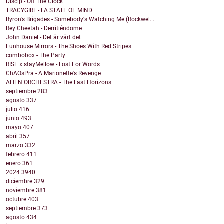
Discip - Off The Clock
TRACYGIRL - LA STATE OF MIND
Byron’s Brigades - Somebody's Watching Me (Rockwel...
Rey Cheetah - Derritiéndome
John Daniel - Det är värt det
Funhouse Mirrors - The Shoes With Red Stripes
combobox - The Party
RISE x stayMellow - Lost For Words
ChAOsPra - A Marionette's Revenge
ALIEN ORCHESTRA - The Last Horizons
septiembre
283
agosto
337
julio
416
junio
493
mayo
407
abril
357
marzo
332
febrero
411
enero
361
2024
3940
diciembre
329
noviembre
381
octubre
403
septiembre
373
agosto
434