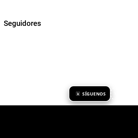
Seguidores
×
SÍGUENOS
Ya te sigo