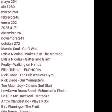
mayo
254
abril
280
marzo
259
febrero
246
enero
202
2025
4171
diciembre
261
noviembre
241
octubre
272
Mandu Soul - Can't Wait
Eylsia Nicolas - Wake Up In The Morning
Eylsia Nicolas - Glitter and Glam
Fealty - Walking on Hands
Elliot Tellman - EUPHORIA
Rick Slade - The Pub was our Gym
Rick Slade - Our Youngsters
Too Much Joy - Clowns (but Ska)
LowDown Brass Band - Echoes of a Photo
Lo Que Me Hace Mal - Matanza
Antro Clandestino - Playa y Sol
Bad Flamingo - The Fruit
Mia Baron - 3 words