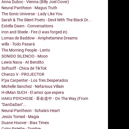
Anna Duboc - Vienna (Billy Joel Cover)
Neural Pantheon - Magus Truth
The Sonic Universe - Lady Like You
Sarah & The Silent Poets - Devil With The Black Dr...
Estella Dawn - Conversations
Iron and Steele - Fire (I was forged in)
Lomas de Baddow - Amphetamine Dreams
willx - Todo Pasará
The Morning People - Lento
SONIDO SILENCIO - Moon
Lewis Nava - At Bendito
Softsoff - Chica de TikTok
Chenzo V - PROJECTOR
P'pa Carpenter - Los Tres Desperados
Michelle Sanchez - Nefarious Villain
H-dMan SUCH - El amor que espera
HAKU PSYCHOSE - 革命道中 - On The Way (From
"DanDaDan"...
Neural Pantheon - Schala's Heart
Jesús Tomed - Magia
Duane Hoover - Bias Times
Color Palette - Zombie