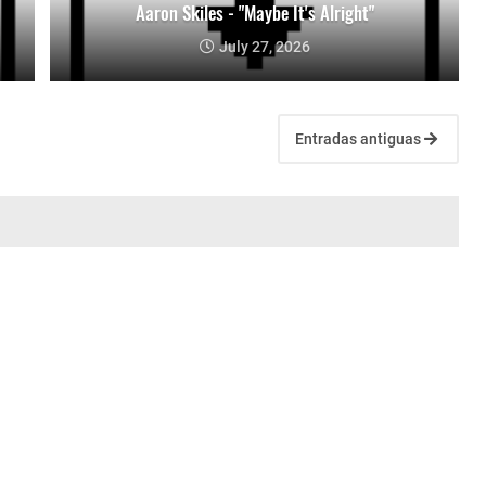
Aaron Skiles - "Maybe It's Alright"
July 27, 2026
Entradas antiguas