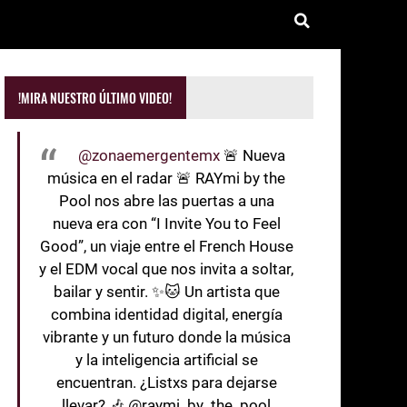
!MIRA NUESTRO ÚLTIMO VIDEO!
@zonaemergentemx
🚨 Nueva
música en el radar 🚨 RAYmi by the
Pool nos abre las puertas a una
nueva era con “I Invite You to Feel
Good”, un viaje entre el French House
y el EDM vocal que nos invita a soltar,
bailar y sentir. ✨🐱 Un artista que
combina identidad digital, energía
vibrante y un futuro donde la música
y la inteligencia artificial se
encuentran. ¿Listxs para dejarse
llevar? 🎶 @raymi_by_the_pool