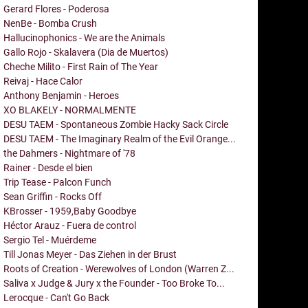
Gerard Flores - Poderosa
NenBe - Bomba Crush
Hallucinophonics - We are the Animals
Gallo Rojo - Skalavera (Dia de Muertos)
Cheche Milito - First Rain of The Year
Reivaj - Hace Calor
Anthony Benjamin - Heroes
XO BLAKELY - NORMALMENTE
DESU TAEM - Spontaneous Zombie Hacky Sack Circle
DESU TAEM - The Imaginary Realm of the Evil Orange...
the Dahmers - Nightmare of '78
Rainer - Desde el bien
Trip Tease - Palcon Funch
Sean Griffin - Rocks Off
KBrosser - 1959,Baby Goodbye
Héctor Arauz - Fuera de control
Sergio Tel - Muérdeme
Till Jonas Meyer - Das Ziehen in der Brust
Roots of Creation - Werewolves of London (Warren Z...
Saliva x Judge & Jury x the Founder - Too Broke To...
Lerocque - Can't Go Back