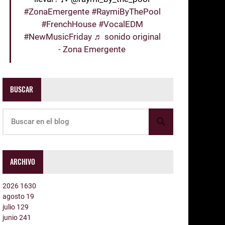
#ZonaEmergente
#RaymiByThePool
#FrenchHouse
#VocalEDM
#NewMusicFriday
♬ sonido original
- Zona Emergente
BUSCAR
ARCHIVO
2026
1630
agosto
19
julio
129
junio
241