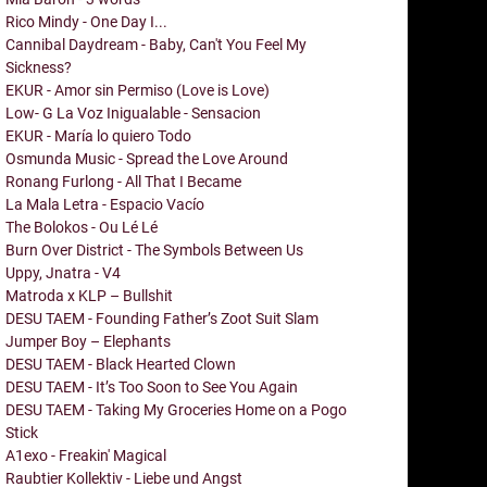
Rico Mindy - One Day I...
Cannibal Daydream - Baby, Can't You Feel My
Sickness?
EKUR - Amor sin Permiso (Love is Love)
Low- G La Voz Inigualable - Sensacion
EKUR - María lo quiero Todo
Osmunda Music - Spread the Love Around
Ronang Furlong - All That I Became
La Mala Letra - Espacio Vacío
The Bolokos - Ou Lé Lé
Burn Over District - The Symbols Between Us
Uppy, Jnatra - V4
Matroda x KLP – Bullshit
DESU TAEM - Founding Father’s Zoot Suit Slam
Jumper Boy – Elephants
DESU TAEM - Black Hearted Clown
DESU TAEM - It’s Too Soon to See You Again
DESU TAEM - Taking My Groceries Home on a Pogo
Stick
A1exo - Freakin' Magical
Raubtier Kollektiv - Liebe und Angst