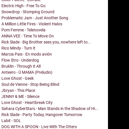
Electric High - Free To Go
Snowdrop - Stomping Ground
Problematic Jam - Just Another Song
A Million Little Fires - Violent Halos
Pom Femme - Telenovela
ANNA VEE - Time To Move On
Rick Slade - Big Brother sees you, nowhere left to...
Rico Mindy - Turn It
Marcia Pais - En modo avión
Flow $tro - Underdog
Bruklin - Through It All
Anteero - Ü MAMA (Preludio)
Love Ghost - Geek
Soul de Vienne - Stop Being Blind
Jbryan - This Place
JENNY & ME - Silence
Love Ghost - Heartbreak City
Sahara CyberStars - Man Stands in the Shadow of Hi...
Rick Slade - Party Today, Hangover Tomorrow
Labit - SOL
DOG WITH A SPOON - Live With The Otters