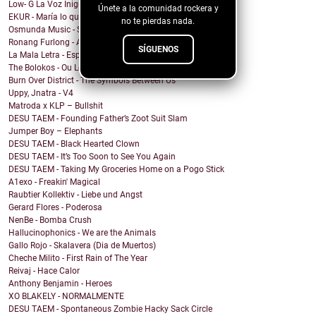
Low- G La Voz Inigualable - Sensacion
Únete a la comunidad rockera y
EKUR - María lo quiero Todo
no te pierdas nada.
Osmunda Music - Spread the Love Around
Ronang Furlong - All That I Became
SÍGUENOS
La Mala Letra - Espacio Vacío
The Bolokos - Ou Lé Lé
Burn Over District - The Symbols Between Us
Uppy, Jnatra - V4
Matroda x KLP – Bullshit
DESU TAEM - Founding Father’s Zoot Suit Slam
Jumper Boy – Elephants
DESU TAEM - Black Hearted Clown
DESU TAEM - It’s Too Soon to See You Again
DESU TAEM - Taking My Groceries Home on a Pogo Stick
A1exo - Freakin' Magical
Raubtier Kollektiv - Liebe und Angst
Gerard Flores - Poderosa
NenBe - Bomba Crush
Hallucinophonics - We are the Animals
Gallo Rojo - Skalavera (Dia de Muertos)
Cheche Milito - First Rain of The Year
Reivaj - Hace Calor
Anthony Benjamin - Heroes
XO BLAKELY - NORMALMENTE
DESU TAEM - Spontaneous Zombie Hacky Sack Circle