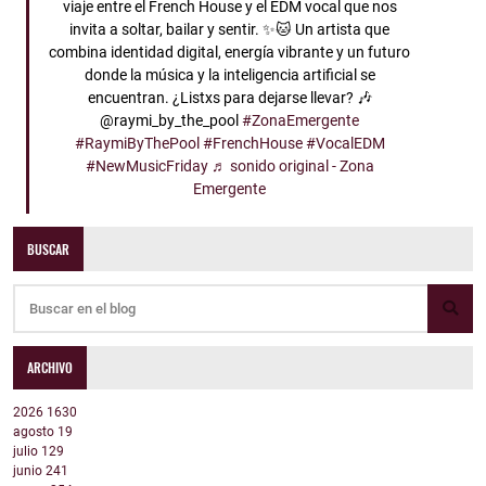
viaje entre el French House y el EDM vocal que nos
invita a soltar, bailar y sentir. ✨🐱 Un artista que
combina identidad digital, energía vibrante y un futuro
donde la música y la inteligencia artificial se
encuentran. ¿Listxs para dejarse llevar? 🎶
@raymi_by_the_pool
#ZonaEmergente
#RaymiByThePool
#FrenchHouse
#VocalEDM
#NewMusicFriday
♬ sonido original - Zona
Emergente
BUSCAR
ARCHIVO
2026
1630
agosto
19
julio
129
junio
241