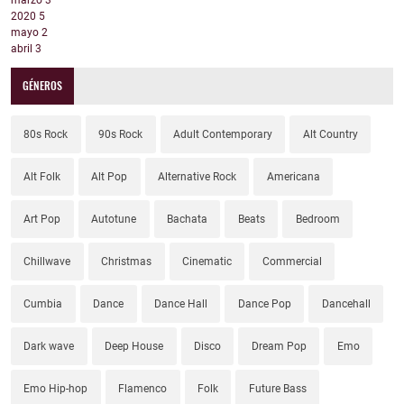
marzo
3
2020
5
mayo
2
abril
3
GÉNEROS
80s Rock
90s Rock
Adult Contemporary
Alt Country
Alt Folk
Alt Pop
Alternative Rock
Americana
Art Pop
Autotune
Bachata
Beats
Bedroom
Chillwave
Christmas
Cinematic
Commercial
Cumbia
Dance
Dance Hall
Dance Pop
Dancehall
Dark wave
Deep House
Disco
Dream Pop
Emo
Emo Hip-hop
Flamenco
Folk
Future Bass