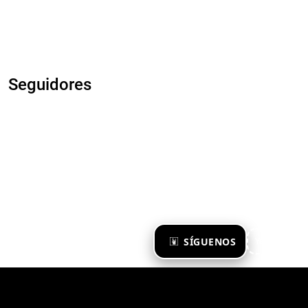
Seguidores
×
SÍGUENOS
Ya te sigo