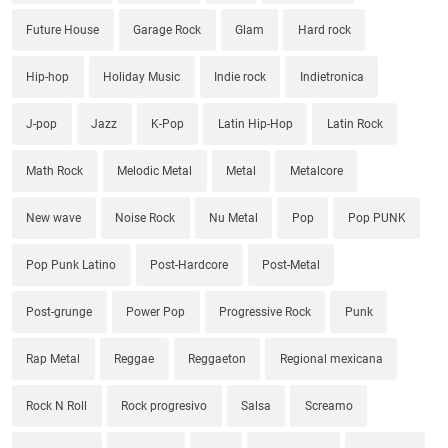
Future House
Garage Rock
Glam
Hard rock
Hip-hop
Holiday Music
Indie rock
Indietronica
J-pop
Jazz
K-Pop
Latin Hip-Hop
Latin Rock
Math Rock
Melodic Metal
Metal
Metalcore
New wave
Noise Rock
Nu Metal
Pop
Pop PUNK
Pop Punk Latino
Post-Hardcore
Post-Metal
Post-grunge
Power Pop
Progressive Rock
Punk
Rap Metal
Reggae
Reggaeton
Regional mexicana
Rock N Roll
Rock progresivo
Salsa
Screamo