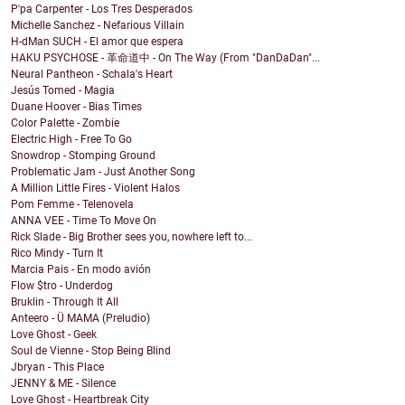
P'pa Carpenter - Los Tres Desperados
Michelle Sanchez - Nefarious Villain
H-dMan SUCH - El amor que espera
HAKU PSYCHOSE - 革命道中 - On The Way (From "DanDaDan"...
Neural Pantheon - Schala's Heart
Jesús Tomed - Magia
Duane Hoover - Bias Times
Color Palette - Zombie
Electric High - Free To Go
Snowdrop - Stomping Ground
Problematic Jam - Just Another Song
A Million Little Fires - Violent Halos
Pom Femme - Telenovela
ANNA VEE - Time To Move On
Rick Slade - Big Brother sees you, nowhere left to...
Rico Mindy - Turn It
Marcia Pais - En modo avión
Flow $tro - Underdog
Bruklin - Through It All
Anteero - Ü MAMA (Preludio)
Love Ghost - Geek
Soul de Vienne - Stop Being Blind
Jbryan - This Place
JENNY & ME - Silence
Love Ghost - Heartbreak City