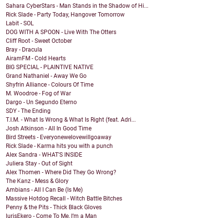
Sahara CyberStars - Man Stands in the Shadow of Hi...
Rick Slade - Party Today, Hangover Tomorrow
Labit - SOL
DOG WITH A SPOON - Live With The Otters
Cliff Root - Sweet October
Bray - Dracula
AiramFM - Cold Hearts
BIG SPECIAL - PLAINTIVE NATIVE
Grand Nathaniel - Away We Go
Shyfrin Alliance - Colours Of Time
M. Woodroe - Fog of War
Dargo - Un Segundo Eterno
SDY - The Ending
T.I.M. - What Is Wrong & What Is Right (feat. Adri...
Josh Atkinson - All In Good Time
Bird Streets - Everyonewelovewillgoaway
Rick Slade - Karma hits you with a punch
Alex Sandra - WHAT'S INSIDE
Juliera Stay - Out of Sight
Alex Thomen - Where Did They Go Wrong?
The Kanz - Mess & Glory
Ambians - All I Can Be (Is Me)
Massive Hotdog Recall - Witch Battle Bitches
Penny & the Pits - Thick Black Gloves
lurisEkero - Come To Me, I’m a Man