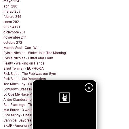
mayo
254
abril
280
marzo
259
febrero
246
enero
202
2025
4171
diciembre
261
noviembre
241
octubre
272
Mandu Soul - Can't Wait
Eylsia Nicolas - Wake Up In The Morning
Eylsia Nicolas - Glitter and Glam
Fealty - Walking on Hands
Elliot Tellman - EUPHORIA
Rick Slade - The Pub was our Gym
Rick Slade - Our Youngsters
Too Much Joy - Clowns (but Ska)
×
LowDown Brass Band - Echoes of a Photo
Lo Que Me Hace Mal - Matanza
Antro Clandestino - Playa y Sol
Bad Flamingo - The Fruit
Mia Baron - 3 words
¡Sigue nuestro
Rico Mindy - One Day I...
Cannibal Daydream - Baby, Can't You Feel My Sickness?
blog!
EKUR - Amor sin Permiso (Love is Love)