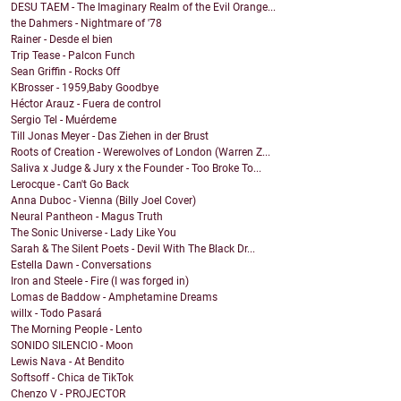
DESU TAEM - The Imaginary Realm of the Evil Orange...
the Dahmers - Nightmare of '78
Rainer - Desde el bien
Trip Tease - Palcon Funch
Sean Griffin - Rocks Off
KBrosser - 1959,Baby Goodbye
Héctor Arauz - Fuera de control
Sergio Tel - Muérdeme
Till Jonas Meyer - Das Ziehen in der Brust
Roots of Creation - Werewolves of London (Warren Z...
Saliva x Judge & Jury x the Founder - Too Broke To...
Lerocque - Can't Go Back
Anna Duboc - Vienna (Billy Joel Cover)
Neural Pantheon - Magus Truth
The Sonic Universe - Lady Like You
Sarah & The Silent Poets - Devil With The Black Dr...
Estella Dawn - Conversations
Iron and Steele - Fire (I was forged in)
Lomas de Baddow - Amphetamine Dreams
willx - Todo Pasará
The Morning People - Lento
SONIDO SILENCIO - Moon
Lewis Nava - At Bendito
Softsoff - Chica de TikTok
Chenzo V - PROJECTOR