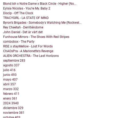
Blond:ish x Notre Dame x Black Circle - Higher (No...
Eylsia Nicolas - You’re My. Baby 2
Discip - Off The Clock
TRACYGIRL - LA STATE OF MIND
Byron’s Brigades - Somebody's Watching Me (Rockwel...
Rey Cheetah - Derritiéndome
John Daniel - Det är värt det
Funhouse Mirrors - The Shoes With Red Stripes
combobox - The Party
RISE x stayMellow - Lost For Words
ChAOsPra - A Marionette's Revenge
ALIEN ORCHESTRA - The Last Horizons
septiembre
283
agosto
337
julio
416
junio
493
mayo
407
abril
357
marzo
332
febrero
411
enero
361
2024
3940
diciembre
329
noviembre
381
octubre
403