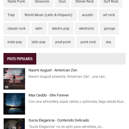
Skate Punk
Slowcore
Soul
Stoner Rock
Surf Rock
Trap
World Music (Latin & Hispanic)
acustic
art rock
classic rock
edm
electro pop
electronic
grunge
indie pop
latin pop
post-punk
punk rock
ska
POSTS POPULARES
Naomi August - American Zen
Naomi August presenta "American Zen" , una can…
Max Ceddo - She Forever
Con una atmósfera súper cálida y optimista, llega desde Nue…
Sucia Elegancia - Contenido Delicado
"Sucia Elegancia" no es apto para sensibles, co…