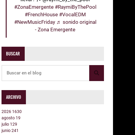
#ZonaEmergente
#RaymiByThePool
#FrenchHouse
#VocalEDM
#NewMusicFriday
♬ sonido original
- Zona Emergente
BUSCAR
ARCHIVO
2026
1630
agosto
19
julio
129
junio
241