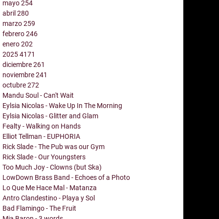
mayo
254
abril
280
marzo
259
febrero
246
enero
202
2025
4171
diciembre
261
noviembre
241
octubre
272
Mandu Soul - Can't Wait
Eylsia Nicolas - Wake Up In The Morning
Eylsia Nicolas - Glitter and Glam
Fealty - Walking on Hands
Elliot Tellman - EUPHORIA
Rick Slade - The Pub was our Gym
Rick Slade - Our Youngsters
Too Much Joy - Clowns (but Ska)
LowDown Brass Band - Echoes of a Photo
Lo Que Me Hace Mal - Matanza
Antro Clandestino - Playa y Sol
Bad Flamingo - The Fruit
Mia Baron - 3 words