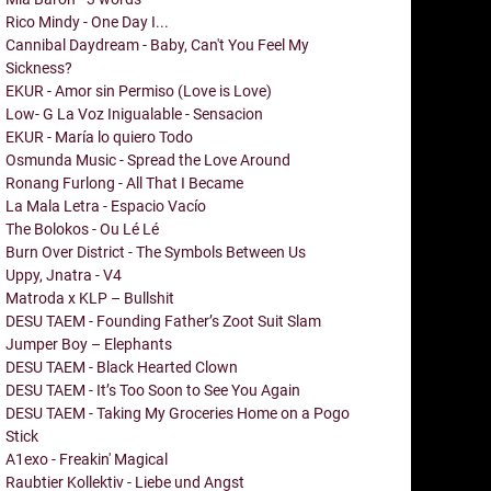
Rico Mindy - One Day I...
Cannibal Daydream - Baby, Can't You Feel My
Sickness?
EKUR - Amor sin Permiso (Love is Love)
Low- G La Voz Inigualable - Sensacion
EKUR - María lo quiero Todo
Osmunda Music - Spread the Love Around
Ronang Furlong - All That I Became
La Mala Letra - Espacio Vacío
The Bolokos - Ou Lé Lé
Burn Over District - The Symbols Between Us
Uppy, Jnatra - V4
Matroda x KLP – Bullshit
DESU TAEM - Founding Father’s Zoot Suit Slam
Jumper Boy – Elephants
DESU TAEM - Black Hearted Clown
DESU TAEM - It’s Too Soon to See You Again
DESU TAEM - Taking My Groceries Home on a Pogo
Stick
A1exo - Freakin' Magical
Raubtier Kollektiv - Liebe und Angst