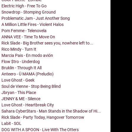
Electric High - Free To Go
Snowdrop - Stomping Ground
Problematic Jam - Just Another Song
A Million Little Fires - Violent Halos
Pom Femme - Telenovela
ANNA VEE - Time To Move On
Rick Slade - Big Brother sees you, nowhere left to...
Rico Mindy - Turn It
Marcia Pais - En modo avión
Flow $tro - Underdog
Bruklin - Through It All
Anteero - Ü MAMA (Preludio)
Love Ghost - Geek
Soul de Vienne - Stop Being Blind
Jbryan - This Place
JENNY & ME - Silence
Love Ghost - Heartbreak City
Sahara CyberStars - Man Stands in the Shadow of Hi...
Rick Slade - Party Today, Hangover Tomorrow
Labit - SOL
DOG WITH A SPOON - Live With The Otters