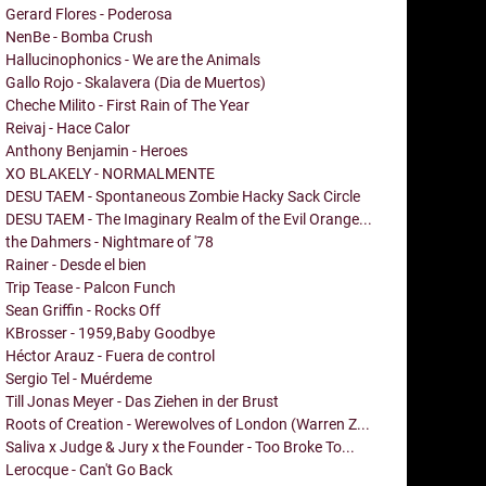
Gerard Flores - Poderosa
NenBe - Bomba Crush
Hallucinophonics - We are the Animals
Gallo Rojo - Skalavera (Dia de Muertos)
Cheche Milito - First Rain of The Year
Reivaj - Hace Calor
Anthony Benjamin - Heroes
XO BLAKELY - NORMALMENTE
DESU TAEM - Spontaneous Zombie Hacky Sack Circle
DESU TAEM - The Imaginary Realm of the Evil Orange...
the Dahmers - Nightmare of '78
Rainer - Desde el bien
Trip Tease - Palcon Funch
Sean Griffin - Rocks Off
KBrosser - 1959,Baby Goodbye
Héctor Arauz - Fuera de control
Sergio Tel - Muérdeme
Till Jonas Meyer - Das Ziehen in der Brust
Roots of Creation - Werewolves of London (Warren Z...
Saliva x Judge & Jury x the Founder - Too Broke To...
Lerocque - Can't Go Back