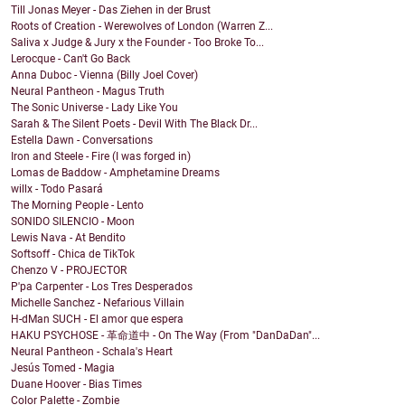
Till Jonas Meyer - Das Ziehen in der Brust
Roots of Creation - Werewolves of London (Warren Z...
Saliva x Judge & Jury x the Founder - Too Broke To...
Lerocque - Can't Go Back
Anna Duboc - Vienna (Billy Joel Cover)
Neural Pantheon - Magus Truth
The Sonic Universe - Lady Like You
Sarah & The Silent Poets - Devil With The Black Dr...
Estella Dawn - Conversations
Iron and Steele - Fire (I was forged in)
Lomas de Baddow - Amphetamine Dreams
willx - Todo Pasará
The Morning People - Lento
SONIDO SILENCIO - Moon
Lewis Nava - At Bendito
Softsoff - Chica de TikTok
Chenzo V - PROJECTOR
P'pa Carpenter - Los Tres Desperados
Michelle Sanchez - Nefarious Villain
H-dMan SUCH - El amor que espera
HAKU PSYCHOSE - 革命道中 - On The Way (From "DanDaDan"...
Neural Pantheon - Schala's Heart
Jesús Tomed - Magia
Duane Hoover - Bias Times
Color Palette - Zombie