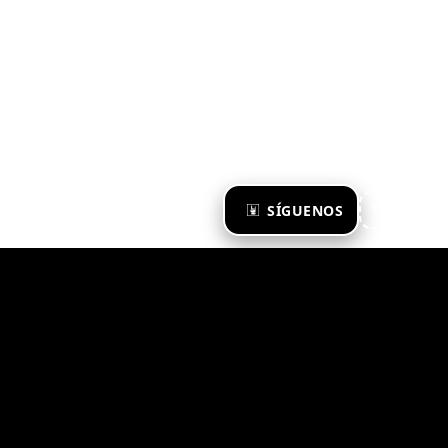
×
SÍGUENOS
Ya te sigo
Zona Emergente 2023
© ZONA EMERGENTE
TODOS LOS DERECHOS RESERVADOS