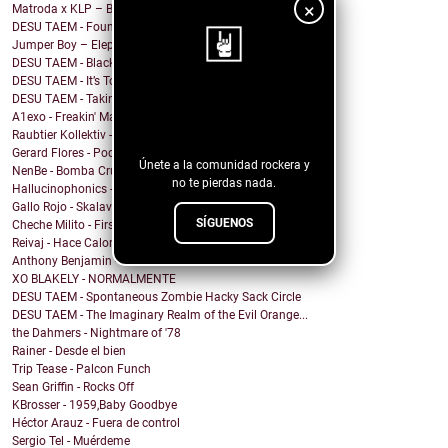
×
Matroda x KLP – Bullshit
DESU TAEM - Founding Father’s Zoot Suit Slam
Jumper Boy – Elephants
DESU TAEM - Black Hearted Clown
DESU TAEM - It’s Too Soon to See You Again
DESU TAEM - Taking My Groceries Home on a Pogo Stick
¡Sigue nuestro
A1exo - Freakin' Magical
blog!
Raubtier Kollektiv - Liebe und Angst
Gerard Flores - Poderosa
Únete a la comunidad rockera y
NenBe - Bomba Crush
no te pierdas nada.
Hallucinophonics - We are the Animals
Gallo Rojo - Skalavera (Dia de Muertos)
SÍGUENOS
Cheche Milito - First Rain of The Year
Reivaj - Hace Calor
Anthony Benjamin - Heroes
XO BLAKELY - NORMALMENTE
DESU TAEM - Spontaneous Zombie Hacky Sack Circle
DESU TAEM - The Imaginary Realm of the Evil Orange...
the Dahmers - Nightmare of '78
Rainer - Desde el bien
Trip Tease - Palcon Funch
Sean Griffin - Rocks Off
KBrosser - 1959,Baby Goodbye
Héctor Arauz - Fuera de control
Sergio Tel - Muérdeme