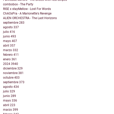
combobox - The Party
RISE x stayMellow - Lost For Words
ChAOsPra - A Marionette's Revenge
ALIEN ORCHESTRA - The Last Horizons
septiembre
283
agosto
337
julio
416
junio
493
mayo
407
abril
357
marzo
332
febrero
411
enero
361
2024
3940
diciembre
329
noviembre
381
octubre
403
septiembre
373
agosto
434
julio
329
junio
289
mayo
336
abril
223
marzo
399