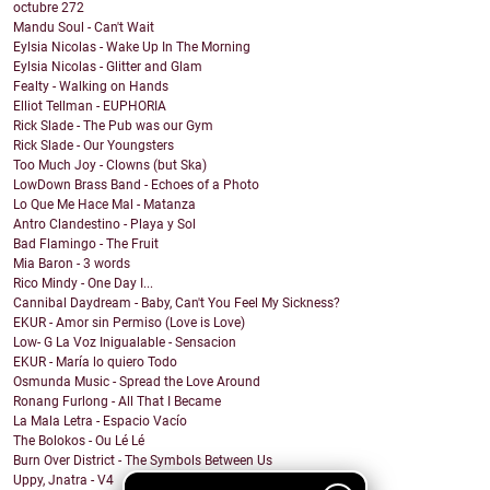
octubre
272
Mandu Soul - Can't Wait
Eylsia Nicolas - Wake Up In The Morning
Eylsia Nicolas - Glitter and Glam
Fealty - Walking on Hands
Elliot Tellman - EUPHORIA
Rick Slade - The Pub was our Gym
Rick Slade - Our Youngsters
Too Much Joy - Clowns (but Ska)
LowDown Brass Band - Echoes of a Photo
Lo Que Me Hace Mal - Matanza
Antro Clandestino - Playa y Sol
Bad Flamingo - The Fruit
Mia Baron - 3 words
Rico Mindy - One Day I...
Cannibal Daydream - Baby, Can't You Feel My Sickness?
EKUR - Amor sin Permiso (Love is Love)
Low- G La Voz Inigualable - Sensacion
EKUR - María lo quiero Todo
Osmunda Music - Spread the Love Around
Ronang Furlong - All That I Became
La Mala Letra - Espacio Vacío
The Bolokos - Ou Lé Lé
Burn Over District - The Symbols Between Us
Uppy, Jnatra - V4