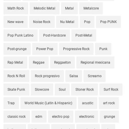
Math Rock
Melodic Metal
Metal
Metalcore
New wave
Noise Rock
Nu Metal
Pop
Pop PUNK
Pop Punk Latino
Post-Hardcore
Post-Metal
Post-grunge
Power Pop
Progressive Rock
Punk
Rap Metal
Reggae
Reggaeton
Regional mexicana
Rock N Roll
Rock progresivo
Salsa
Screamo
Skate Punk
Slowcore
Soul
Stoner Rock
Surf Rock
Trap
World Music (Latin & Hispanic)
acustic
art rock
classic rock
edm
electro pop
electronic
grunge