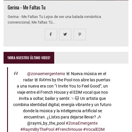
Gerina - Me Faltas Tu
Gerina - Me Faltas Tu Lejos de ser una balada romántica
convencional, Me faltas Tú…
!MIRA NUESTRO ÚLTIMO VIDEO!
@zonaemergentemx
🚨 Nueva música en el
radar 🚨 RAYmi by the Pool nos abre las puertas
a una nueva era con “I Invite You to Feel Good”, un
viaje entre el French House y el EDM vocal que nos
invita a soltar, bailar y sentir. ✨🐱 Un artista que
combina identidad digital, energía vibrante y un futuro
donde la música y la inteligencia artificial se
encuentran. ¿Listxs para dejarse llevar? 🎶
@raymi_by_the_pool
#ZonaEmergente
#RaymiByThePool
#FrenchHouse
#VocalEDM