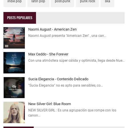
indie pop
latin pop
post-punk
punk rock
ska
POSTS POPULARES
Naomi August - American Zen
Naomi August presenta "American Zen" , una can…
Max Ceddo - She Forever
Con una atmósfera súper cálida y optimista, llega desde Nue…
Sucia Elegancia - Contenido Delicado
"Sucia Elegancia" no es apto para sensibles, co…
New Silver Girl: Blue Room
NEW SILVER GIRL : Es una agrupación que rompe con los
canon…