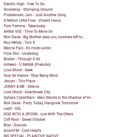
Electric High - Free To Go
Snowdrop - Stomping Ground
Problematic Jam - Just Another Song
A Million Little Fires - Violent Halos
Pom Femme - Telenovela
ANNA VEE - Time To Move On
Rick Slade - Big Brother sees you, nowhere left to...
Rico Mindy - Turn It
Marcia Pais - En modo avión
Flow $tro - Underdog
Bruklin - Through It All
Anteero - Ü MAMA (Preludio)
Love Ghost - Geek
Soul de Vienne - Stop Being Blind
Jbryan - This Place
JENNY & ME - Silence
Love Ghost - Heartbreak City
Sahara CyberStars - Man Stands in the Shadow of Hi...
Rick Slade - Party Today, Hangover Tomorrow
Labit - SOL
DOG WITH A SPOON - Live With The Otters
Cliff Root - Sweet October
Bray - Dracula
AiramFM - Cold Hearts
BIG SPECIAL - PLAINTIVE NATIVE