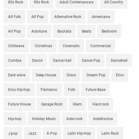
80s Rock
90s Rock
Adult Contemporary
Alt Country
Alt Folk
Alt Pop
Alternative Rock
Americana
Art Pop
Autotune
Bachata
Beats
Bedroom
Chillwave
Christmas
Cinematic
Commercial
Cumbia
Dance
Dance Hall
Dance Pop
Dancehall
Dark wave
Deep House
Disco
Dream Pop
Emo
Emo Hip-hop
Flamenco
Folk
Future Bass
Future House
Garage Rock
Glam
Hard rock
Hip-hop
Holiday Music
Indie rock
Indietronica
J-pop
Jazz
K-Pop
Latin Hip-Hop
Latin Rock