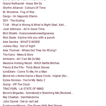
Grand Nathaniel - Away We Go
Shyfrin Alliance - Colours Of Time
M. Woodroe - Fog of War
Dargo - Un Segundo Eterno
SDY - The Ending
T.I.M. - What Is Wrong & What Is Right (feat. Adri...
Josh Atkinson - All In Good Time
Bird Streets - Everyonewelovewillgoaway
Rick Slade - Karma hits you with a punch
Alex Sandra - WHAT'S INSIDE
Juliera Stay - Out of Sight
Alex Thomen - Where Did They Go Wrong?
The Kanz - Mess & Glory
Ambians - All I Can Be (Is Me)
Massive Hotdog Recall - Witch Battle Bitches
Penny & the Pits - Thick Black Gloves
lurisEkero - Come To Me, I’m a Man
Blond:ish x Notre Dame x Black Circle - Higher (No...
Eylsia Nicolas - You’re My. Baby 2
Discip - Off The Clock
TRACYGIRL - LA STATE OF MIND
Byron’s Brigades - Somebody's Watching Me (Rockwel...
Rey Cheetah - Derritiéndome
John Daniel - Det är värt det
Funhouse Mirrors - The Shoes With Red Stripes