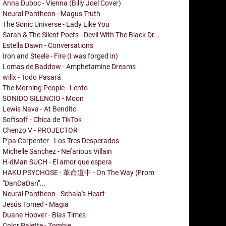
Anna Duboc - Vienna (Billy Joel Cover)
Neural Pantheon - Magus Truth
The Sonic Universe - Lady Like You
Sarah & The Silent Poets - Devil With The Black Dr...
Estella Dawn - Conversations
Iron and Steele - Fire (I was forged in)
Lomas de Baddow - Amphetamine Dreams
willx - Todo Pasará
The Morning People - Lento
SONIDO SILENCIO - Moon
Lewis Nava - At Bendito
Softsoff - Chica de TikTok
Chenzo V - PROJECTOR
P'pa Carpenter - Los Tres Desperados
Michelle Sanchez - Nefarious Villain
H-dMan SUCH - El amor que espera
HAKU PSYCHOSE - 革命道中 - On The Way (From
"DanDaDan"...
Neural Pantheon - Schala's Heart
Jesús Tomed - Magia
Duane Hoover - Bias Times
Color Palette - Zombie