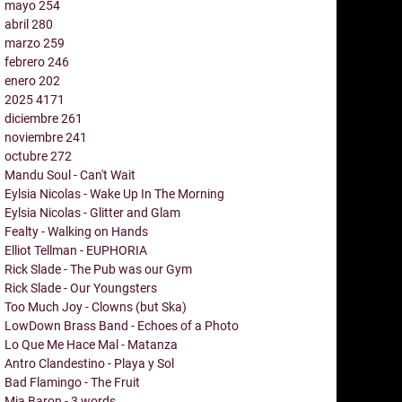
mayo
254
abril
280
marzo
259
febrero
246
enero
202
2025
4171
diciembre
261
noviembre
241
octubre
272
Mandu Soul - Can't Wait
Eylsia Nicolas - Wake Up In The Morning
Eylsia Nicolas - Glitter and Glam
Fealty - Walking on Hands
Elliot Tellman - EUPHORIA
Rick Slade - The Pub was our Gym
Rick Slade - Our Youngsters
Too Much Joy - Clowns (but Ska)
LowDown Brass Band - Echoes of a Photo
Lo Que Me Hace Mal - Matanza
Antro Clandestino - Playa y Sol
Bad Flamingo - The Fruit
Mia Baron - 3 words