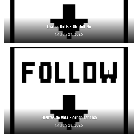
Drama Dolls - Oh Hell No
July 29, 2026
Fuentes de vida - conspiranoico
July 28, 2026