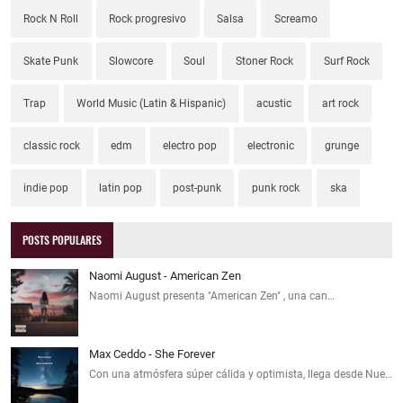
Rock N Roll
Rock progresivo
Salsa
Screamo
Skate Punk
Slowcore
Soul
Stoner Rock
Surf Rock
Trap
World Music (Latin & Hispanic)
acustic
art rock
classic rock
edm
electro pop
electronic
grunge
indie pop
latin pop
post-punk
punk rock
ska
POSTS POPULARES
Naomi August - American Zen
Naomi August presenta "American Zen" , una can…
Max Ceddo - She Forever
Con una atmósfera súper cálida y optimista, llega desde Nue…