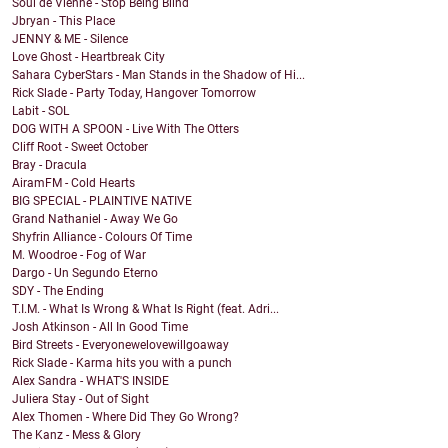
Soul de Vienne - Stop Being Blind
Jbryan - This Place
JENNY & ME - Silence
Love Ghost - Heartbreak City
Sahara CyberStars - Man Stands in the Shadow of Hi...
Rick Slade - Party Today, Hangover Tomorrow
Labit - SOL
DOG WITH A SPOON - Live With The Otters
Cliff Root - Sweet October
Bray - Dracula
AiramFM - Cold Hearts
BIG SPECIAL - PLAINTIVE NATIVE
Grand Nathaniel - Away We Go
Shyfrin Alliance - Colours Of Time
M. Woodroe - Fog of War
Dargo - Un Segundo Eterno
SDY - The Ending
T.I.M. - What Is Wrong & What Is Right (feat. Adri...
Josh Atkinson - All In Good Time
Bird Streets - Everyonewelovewillgoaway
Rick Slade - Karma hits you with a punch
Alex Sandra - WHAT'S INSIDE
Juliera Stay - Out of Sight
Alex Thomen - Where Did They Go Wrong?
The Kanz - Mess & Glory