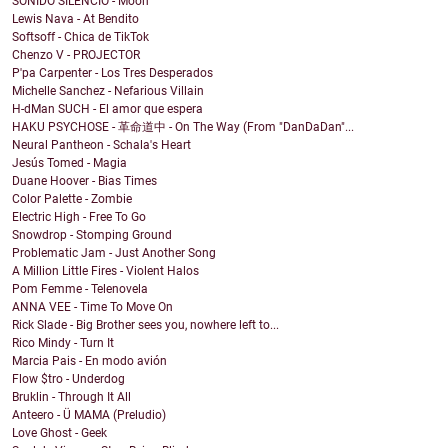
SONIDO SILENCIO - Moon
Lewis Nava - At Bendito
Softsoff - Chica de TikTok
Chenzo V - PROJECTOR
P'pa Carpenter - Los Tres Desperados
Michelle Sanchez - Nefarious Villain
H-dMan SUCH - El amor que espera
HAKU PSYCHOSE - 革命道中 - On The Way (From "DanDaDan"...
Neural Pantheon - Schala's Heart
Jesús Tomed - Magia
Duane Hoover - Bias Times
Color Palette - Zombie
Electric High - Free To Go
Snowdrop - Stomping Ground
Problematic Jam - Just Another Song
A Million Little Fires - Violent Halos
Pom Femme - Telenovela
ANNA VEE - Time To Move On
Rick Slade - Big Brother sees you, nowhere left to...
Rico Mindy - Turn It
Marcia Pais - En modo avión
Flow $tro - Underdog
Bruklin - Through It All
Anteero - Ü MAMA (Preludio)
Love Ghost - Geek