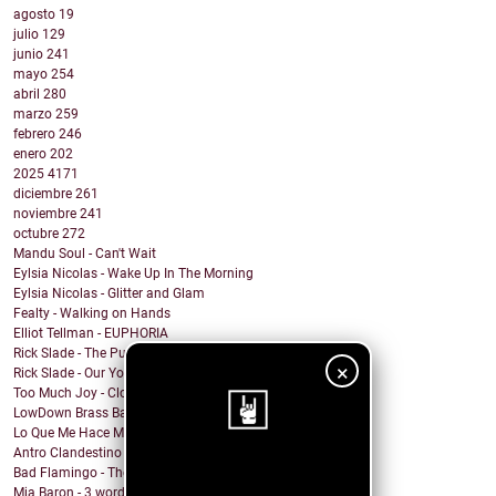
agosto
19
julio
129
junio
241
mayo
254
abril
280
marzo
259
febrero
246
enero
202
2025
4171
diciembre
261
noviembre
241
octubre
272
Mandu Soul - Can't Wait
Eylsia Nicolas - Wake Up In The Morning
Eylsia Nicolas - Glitter and Glam
Fealty - Walking on Hands
Elliot Tellman - EUPHORIA
Rick Slade - The Pub was our Gym
×
Rick Slade - Our Youngsters
Too Much Joy - Clowns (but Ska)
LowDown Brass Band - Echoes of a Photo
Lo Que Me Hace Mal - Matanza
Antro Clandestino - Playa y Sol
¡Sigue nuestro
Bad Flamingo - The Fruit
Mia Baron - 3 words