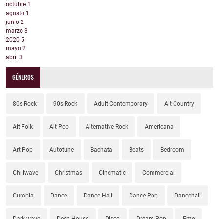
octubre
1
agosto
1
junio
2
marzo
3
2020
5
mayo
2
abril
3
GÉNEROS
80s Rock
90s Rock
Adult Contemporary
Alt Country
Alt Folk
Alt Pop
Alternative Rock
Americana
Art Pop
Autotune
Bachata
Beats
Bedroom
Chillwave
Christmas
Cinematic
Commercial
Cumbia
Dance
Dance Hall
Dance Pop
Dancehall
Dark wave
Deep House
Disco
Dream Pop
Emo