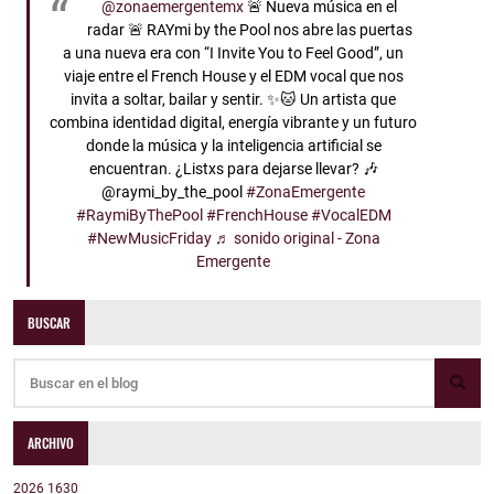
@zonaemergentemx
🚨 Nueva música en el
radar 🚨 RAYmi by the Pool nos abre las puertas
a una nueva era con “I Invite You to Feel Good”, un
viaje entre el French House y el EDM vocal que nos
invita a soltar, bailar y sentir. ✨🐱 Un artista que
combina identidad digital, energía vibrante y un futuro
donde la música y la inteligencia artificial se
encuentran. ¿Listxs para dejarse llevar? 🎶
@raymi_by_the_pool
#ZonaEmergente
#RaymiByThePool
#FrenchHouse
#VocalEDM
#NewMusicFriday
♬ sonido original - Zona
Emergente
BUSCAR
ARCHIVO
2026
1630