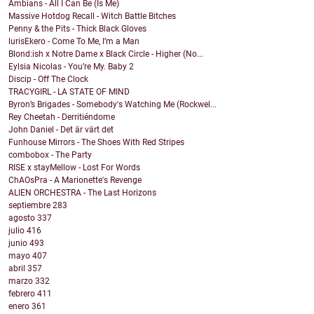
Ambians - All I Can Be (Is Me)
Massive Hotdog Recall - Witch Battle Bitches
Penny & the Pits - Thick Black Gloves
lurisEkero - Come To Me, I’m a Man
Blond:ish x Notre Dame x Black Circle - Higher (No...
Eylsia Nicolas - You’re My. Baby 2
Discip - Off The Clock
TRACYGIRL - LA STATE OF MIND
Byron’s Brigades - Somebody's Watching Me (Rockwel...
Rey Cheetah - Derritiéndome
John Daniel - Det är värt det
Funhouse Mirrors - The Shoes With Red Stripes
combobox - The Party
RISE x stayMellow - Lost For Words
ChAOsPra - A Marionette's Revenge
ALIEN ORCHESTRA - The Last Horizons
septiembre
283
agosto
337
julio
416
junio
493
mayo
407
abril
357
marzo
332
febrero
411
enero
361