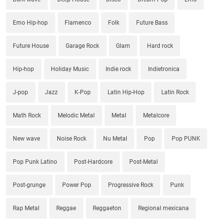
Emo Hip-hop
Flamenco
Folk
Future Bass
Future House
Garage Rock
Glam
Hard rock
Hip-hop
Holiday Music
Indie rock
Indietronica
J-pop
Jazz
K-Pop
Latin Hip-Hop
Latin Rock
Math Rock
Melodic Metal
Metal
Metalcore
New wave
Noise Rock
Nu Metal
Pop
Pop PUNK
Pop Punk Latino
Post-Hardcore
Post-Metal
Post-grunge
Power Pop
Progressive Rock
Punk
Rap Metal
Reggae
Reggaeton
Regional mexicana