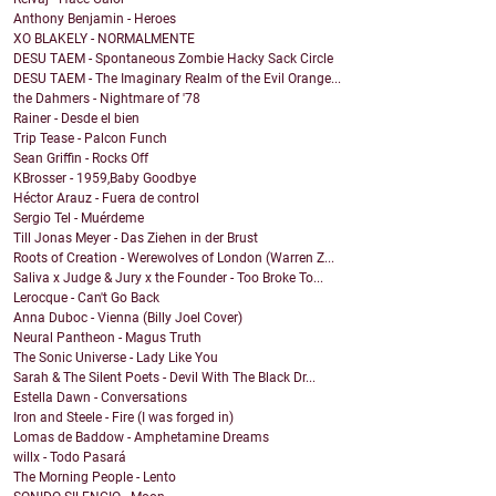
Anthony Benjamin - Heroes
XO BLAKELY - NORMALMENTE
DESU TAEM - Spontaneous Zombie Hacky Sack Circle
DESU TAEM - The Imaginary Realm of the Evil Orange...
the Dahmers - Nightmare of '78
Rainer - Desde el bien
Trip Tease - Palcon Funch
Sean Griffin - Rocks Off
KBrosser - 1959,Baby Goodbye
Héctor Arauz - Fuera de control
Sergio Tel - Muérdeme
Till Jonas Meyer - Das Ziehen in der Brust
Roots of Creation - Werewolves of London (Warren Z...
Saliva x Judge & Jury x the Founder - Too Broke To...
Lerocque - Can't Go Back
Anna Duboc - Vienna (Billy Joel Cover)
Neural Pantheon - Magus Truth
The Sonic Universe - Lady Like You
Sarah & The Silent Poets - Devil With The Black Dr...
Estella Dawn - Conversations
Iron and Steele - Fire (I was forged in)
Lomas de Baddow - Amphetamine Dreams
willx - Todo Pasará
The Morning People - Lento