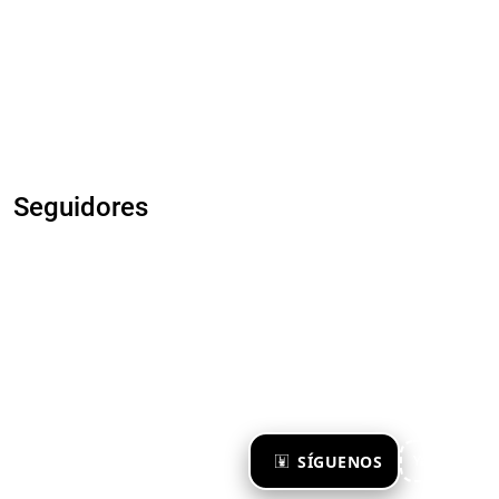
Seguidores
×
SÍGUENOS
Ya te sigo