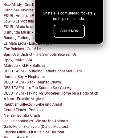
blog!
Rico Mindy - One Day I...
Cannibal Daydream - Baby, Can't You Feel My Sickness?
Únete a la comunidad rockera y
EKUR - Amor sin Permiso (Love is Love)
no te pierdas nada.
Low- G La Voz Inigualable - Sensacion
EKUR - María lo quiero Todo
SÍGUENOS
Osmunda Music - Spread the Love Around
Ronang Furlong - All That I Became
La Mala Letra - Espacio Vacío
The Bolokos - Ou Lé Lé
Burn Over District - The Symbols Between Us
Uppy, Jnatra - V4
Matroda x KLP – Bullshit
DESU TAEM - Founding Father’s Zoot Suit Slam
Jumper Boy – Elephants
DESU TAEM - Black Hearted Clown
DESU TAEM - It’s Too Soon to See You Again
DESU TAEM - Taking My Groceries Home on a Pogo Stick
A1exo - Freakin' Magical
Raubtier Kollektiv - Liebe und Angst
Gerard Flores - Poderosa
NenBe - Bomba Crush
Hallucinophonics - We are the Animals
Gallo Rojo - Skalavera (Dia de Muertos)
Cheche Milito - First Rain of The Year
Reivaj - Hace Calor