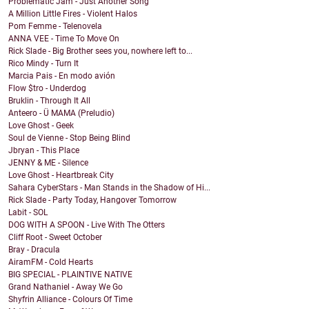
Problematic Jam - Just Another Song
A Million Little Fires - Violent Halos
Pom Femme - Telenovela
ANNA VEE - Time To Move On
Rick Slade - Big Brother sees you, nowhere left to...
Rico Mindy - Turn It
Marcia Pais - En modo avión
Flow $tro - Underdog
Bruklin - Through It All
Anteero - Ü MAMA (Preludio)
Love Ghost - Geek
Soul de Vienne - Stop Being Blind
Jbryan - This Place
JENNY & ME - Silence
Love Ghost - Heartbreak City
Sahara CyberStars - Man Stands in the Shadow of Hi...
Rick Slade - Party Today, Hangover Tomorrow
Labit - SOL
DOG WITH A SPOON - Live With The Otters
Cliff Root - Sweet October
Bray - Dracula
AiramFM - Cold Hearts
BIG SPECIAL - PLAINTIVE NATIVE
Grand Nathaniel - Away We Go
Shyfrin Alliance - Colours Of Time