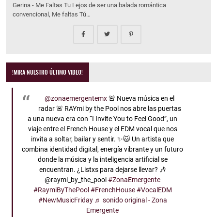
Gerina - Me Faltas Tu Lejos de ser una balada romántica
convencional, Me faltas Tú…
!MIRA NUESTRO ÚLTIMO VIDEO!
@zonaemergentemx
🚨 Nueva música en el
radar 🚨 RAYmi by the Pool nos abre las puertas
a una nueva era con “I Invite You to Feel Good”, un
viaje entre el French House y el EDM vocal que nos
invita a soltar, bailar y sentir. ✨🐱 Un artista que
combina identidad digital, energía vibrante y un futuro
donde la música y la inteligencia artificial se
encuentran. ¿Listxs para dejarse llevar? 🎶
@raymi_by_the_pool
#ZonaEmergente
#RaymiByThePool
#FrenchHouse
#VocalEDM
#NewMusicFriday
♬ sonido original - Zona
Emergente