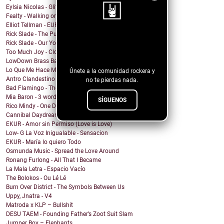
Eylsia Nicolas - Glitter and Glam
Fealty - Walking on Hands
Elliot Tellman - EUPHORIA
Rick Slade - The Pub was our Gym
¡Sigue nuestro
Rick Slade - Our Youngsters
Too Much Joy - Clowns (but Ska)
blog!
LowDown Brass Band - Echoes of a Photo
Lo Que Me Hace Mal - Matanza
Únete a la comunidad rockera y
Antro Clandestino - Playa y Sol
no te pierdas nada.
Bad Flamingo - The Fruit
Mia Baron - 3 words
SÍGUENOS
Rico Mindy - One Day I...
Cannibal Daydream - Baby, Can't You Feel My Sickness?
EKUR - Amor sin Permiso (Love is Love)
Low- G La Voz Inigualable - Sensacion
EKUR - María lo quiero Todo
Osmunda Music - Spread the Love Around
Ronang Furlong - All That I Became
La Mala Letra - Espacio Vacío
The Bolokos - Ou Lé Lé
Burn Over District - The Symbols Between Us
Uppy, Jnatra - V4
Matroda x KLP – Bullshit
DESU TAEM - Founding Father’s Zoot Suit Slam
Jumper Boy – Elephants