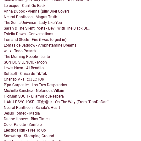
Saliva x Judge & Jury x the Founder - Too Broke To...
Lerocque - Can't Go Back
Anna Duboc - Vienna (Billy Joel Cover)
Neural Pantheon - Magus Truth
The Sonic Universe - Lady Like You
Sarah & The Silent Poets - Devil With The Black Dr...
Estella Dawn - Conversations
Iron and Steele - Fire (I was forged in)
Lomas de Baddow - Amphetamine Dreams
willx - Todo Pasará
The Morning People - Lento
SONIDO SILENCIO - Moon
Lewis Nava - At Bendito
Softsoff - Chica de TikTok
Chenzo V - PROJECTOR
P'pa Carpenter - Los Tres Desperados
Michelle Sanchez - Nefarious Villain
H-dMan SUCH - El amor que espera
HAKU PSYCHOSE - 革命道中 - On The Way (From "DanDaDan"...
Neural Pantheon - Schala's Heart
Jesús Tomed - Magia
Duane Hoover - Bias Times
Color Palette - Zombie
Electric High - Free To Go
Snowdrop - Stomping Ground