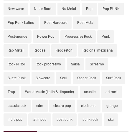
New wave
Noise Rock
Nu Metal
Pop
Pop PUNK
Pop Punk Latino
Post-Hardcore
Post-Metal
Post-grunge
Power Pop
Progressive Rock
Punk
Rap Metal
Reggae
Reggaeton
Regional mexicana
Rock N Roll
Rock progresivo
Salsa
Screamo
Skate Punk
Slowcore
Soul
Stoner Rock
Surf Rock
Trap
World Music (Latin & Hispanic)
acustic
art rock
classic rock
edm
electro pop
electronic
grunge
indie pop
latin pop
post-punk
punk rock
ska