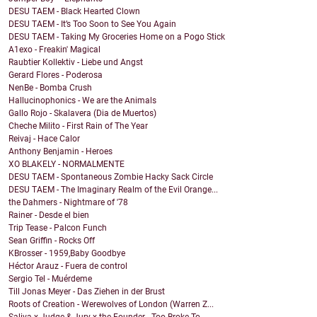
DESU TAEM - Black Hearted Clown
DESU TAEM - It’s Too Soon to See You Again
DESU TAEM - Taking My Groceries Home on a Pogo Stick
A1exo - Freakin' Magical
Raubtier Kollektiv - Liebe und Angst
Gerard Flores - Poderosa
NenBe - Bomba Crush
Hallucinophonics - We are the Animals
Gallo Rojo - Skalavera (Dia de Muertos)
Cheche Milito - First Rain of The Year
Reivaj - Hace Calor
Anthony Benjamin - Heroes
XO BLAKELY - NORMALMENTE
DESU TAEM - Spontaneous Zombie Hacky Sack Circle
DESU TAEM - The Imaginary Realm of the Evil Orange...
the Dahmers - Nightmare of '78
Rainer - Desde el bien
Trip Tease - Palcon Funch
Sean Griffin - Rocks Off
KBrosser - 1959,Baby Goodbye
Héctor Arauz - Fuera de control
Sergio Tel - Muérdeme
Till Jonas Meyer - Das Ziehen in der Brust
Roots of Creation - Werewolves of London (Warren Z...