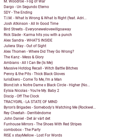
M. Woodroe - Fog of War
Dargo - Un Segundo Eterno
SDY - The Ending
T.I.M. - What Is Wrong & What Is Right (feat. Adri...
Josh Atkinson - All In Good Time
Bird Streets - Everyonewelovewillgoaway
Rick Slade - Karma hits you with a punch
Alex Sandra - WHAT'S INSIDE
Juliera Stay - Out of Sight
Alex Thomen - Where Did They Go Wrong?
The Kanz - Mess & Glory
Ambians - All I Can Be (Is Me)
Massive Hotdog Recall - Witch Battle Bitches
Penny & the Pits - Thick Black Gloves
lurisEkero - Come To Me, I’m a Man
Blond:ish x Notre Dame x Black Circle - Higher (No...
Eylsia Nicolas - You’re My. Baby 2
Discip - Off The Clock
TRACYGIRL - LA STATE OF MIND
Byron’s Brigades - Somebody's Watching Me (Rockwel...
Rey Cheetah - Derritiéndome
John Daniel - Det är värt det
Funhouse Mirrors - The Shoes With Red Stripes
combobox - The Party
RISE x stayMellow - Lost For Words