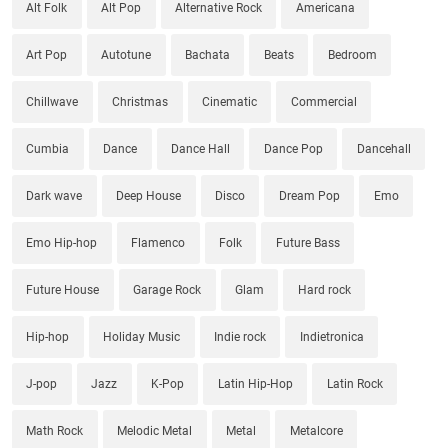
Alt Folk
Alt Pop
Alternative Rock
Americana
Art Pop
Autotune
Bachata
Beats
Bedroom
Chillwave
Christmas
Cinematic
Commercial
Cumbia
Dance
Dance Hall
Dance Pop
Dancehall
Dark wave
Deep House
Disco
Dream Pop
Emo
Emo Hip-hop
Flamenco
Folk
Future Bass
Future House
Garage Rock
Glam
Hard rock
Hip-hop
Holiday Music
Indie rock
Indietronica
J-pop
Jazz
K-Pop
Latin Hip-Hop
Latin Rock
Math Rock
Melodic Metal
Metal
Metalcore