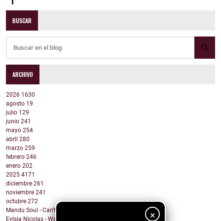
BUSCAR
ARCHIVO
2026
1630
agosto
19
julio
129
junio
241
mayo
254
abril
280
marzo
259
febrero
246
enero
202
2025
4171
diciembre
261
noviembre
241
octubre
272
Mandu Soul - Can't Wait
×
Eylsia Nicolas - Wake Up In The Morning