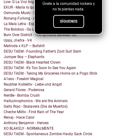
Low- G La Voz Inigualable - Sensacion
Únete a la comunidad rockera y
EKUR - María lo quiero Todo
no te pierdas nada.
Osmunda Music - Spread the Love Around
Ronang Furlong - All That I Became
SÍGUENOS
La Mala Letra - Espacio Vacío
The Bolokos - Ou Lé Lé
Burn Over District - The Symbols Between Us
Uppy, Jnatra - V4
Matroda x KLP – Bullshit
DESU TAEM - Founding Father’s Zoot Suit Slam
Jumper Boy – Elephants
DESU TAEM - Black Hearted Clown
DESU TAEM - It’s Too Soon to See You Again
DESU TAEM - Taking My Groceries Home on a Pogo Stick
A1exo - Freakin' Magical
Raubtier Kollektiv - Liebe und Angst
Gerard Flores - Poderosa
NenBe - Bomba Crush
Hallucinophonics - We are the Animals
Gallo Rojo - Skalavera (Dia de Muertos)
Cheche Milito - First Rain of The Year
Reivaj - Hace Calor
Anthony Benjamin - Heroes
XO BLAKELY - NORMALMENTE
DESU TAEM - Spontaneous Zombie Hacky Sack Circle