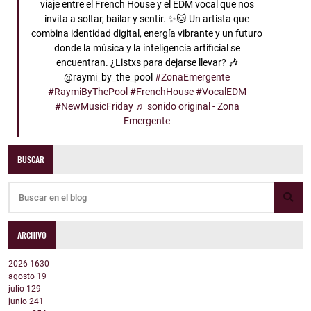
viaje entre el French House y el EDM vocal que nos
invita a soltar, bailar y sentir. ✨🐱 Un artista que
combina identidad digital, energía vibrante y un futuro
donde la música y la inteligencia artificial se
encuentran. ¿Listxs para dejarse llevar? 🎶
@raymi_by_the_pool
#ZonaEmergente
#RaymiByThePool
#FrenchHouse
#VocalEDM
#NewMusicFriday
♬ sonido original - Zona
Emergente
BUSCAR
ARCHIVO
2026
1630
agosto
19
julio
129
junio
241