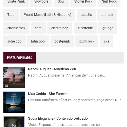
Skate Punk
Slowcore
Soul
Stoner Rock
Surf Rock
Trap
World Music (Latin & Hispanic)
acustic
art rock
classic rock
edm
electro pop
electronic
grunge
indie pop
latin pop
post-punk
punk rock
ska
POSTS POPULARES
Naomi August - American Zen
Naomi August presenta "American Zen" , una can…
Max Ceddo - She Forever
Con una atmósfera súper cálida y optimista, llega desde Nue…
Sucia Elegancia - Contenido Delicado
"Sucia Elegancia" no es apto para sensibles, co…