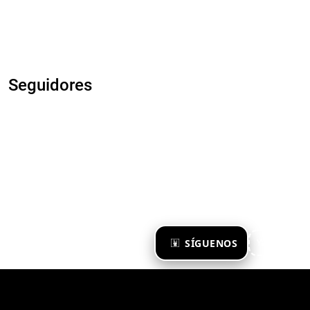
Seguidores
×
SÍGUENOS
Ya te sigo