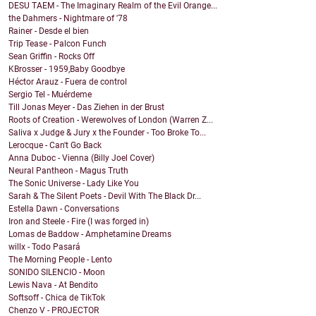
DESU TAEM - The Imaginary Realm of the Evil Orange...
the Dahmers - Nightmare of '78
Rainer - Desde el bien
Trip Tease - Palcon Funch
Sean Griffin - Rocks Off
KBrosser - 1959,Baby Goodbye
Héctor Arauz - Fuera de control
Sergio Tel - Muérdeme
Till Jonas Meyer - Das Ziehen in der Brust
Roots of Creation - Werewolves of London (Warren Z...
Saliva x Judge & Jury x the Founder - Too Broke To...
Lerocque - Can't Go Back
Anna Duboc - Vienna (Billy Joel Cover)
Neural Pantheon - Magus Truth
The Sonic Universe - Lady Like You
Sarah & The Silent Poets - Devil With The Black Dr...
Estella Dawn - Conversations
Iron and Steele - Fire (I was forged in)
Lomas de Baddow - Amphetamine Dreams
willx - Todo Pasará
The Morning People - Lento
SONIDO SILENCIO - Moon
Lewis Nava - At Bendito
Softsoff - Chica de TikTok
Chenzo V - PROJECTOR