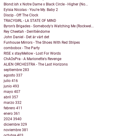
Blond:ish x Notre Dame x Black Circle - Higher (No...
Eylsia Nicolas - You’re My. Baby 2
Discip - Off The Clock
TRACYGIRL - LA STATE OF MIND
Byron’s Brigades - Somebody's Watching Me (Rockwel...
Rey Cheetah - Derritiéndome
John Daniel - Det är värt det
Funhouse Mirrors - The Shoes With Red Stripes
combobox - The Party
RISE x stayMellow - Lost For Words
ChAOsPra - A Marionette's Revenge
ALIEN ORCHESTRA - The Last Horizons
septiembre
283
agosto
337
julio
416
junio
493
mayo
407
abril
357
marzo
332
febrero
411
enero
361
2024
3940
diciembre
329
noviembre
381
octubre
403