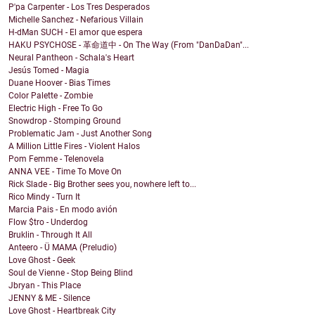
P'pa Carpenter - Los Tres Desperados
Michelle Sanchez - Nefarious Villain
H-dMan SUCH - El amor que espera
HAKU PSYCHOSE - 革命道中 - On The Way (From "DanDaDan"...
Neural Pantheon - Schala's Heart
Jesús Tomed - Magia
Duane Hoover - Bias Times
Color Palette - Zombie
Electric High - Free To Go
Snowdrop - Stomping Ground
Problematic Jam - Just Another Song
A Million Little Fires - Violent Halos
Pom Femme - Telenovela
ANNA VEE - Time To Move On
Rick Slade - Big Brother sees you, nowhere left to...
Rico Mindy - Turn It
Marcia Pais - En modo avión
Flow $tro - Underdog
Bruklin - Through It All
Anteero - Ü MAMA (Preludio)
Love Ghost - Geek
Soul de Vienne - Stop Being Blind
Jbryan - This Place
JENNY & ME - Silence
Love Ghost - Heartbreak City