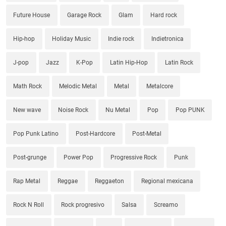
Future House
Garage Rock
Glam
Hard rock
Hip-hop
Holiday Music
Indie rock
Indietronica
J-pop
Jazz
K-Pop
Latin Hip-Hop
Latin Rock
Math Rock
Melodic Metal
Metal
Metalcore
New wave
Noise Rock
Nu Metal
Pop
Pop PUNK
Pop Punk Latino
Post-Hardcore
Post-Metal
Post-grunge
Power Pop
Progressive Rock
Punk
Rap Metal
Reggae
Reggaeton
Regional mexicana
Rock N Roll
Rock progresivo
Salsa
Screamo