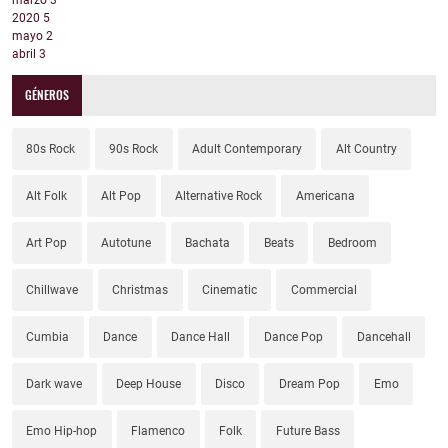
marzo
3
2020
5
mayo
2
abril
3
GÉNEROS
80s Rock
90s Rock
Adult Contemporary
Alt Country
Alt Folk
Alt Pop
Alternative Rock
Americana
Art Pop
Autotune
Bachata
Beats
Bedroom
Chillwave
Christmas
Cinematic
Commercial
Cumbia
Dance
Dance Hall
Dance Pop
Dancehall
Dark wave
Deep House
Disco
Dream Pop
Emo
Emo Hip-hop
Flamenco
Folk
Future Bass