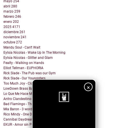
mayo
254
abril
280
marzo
259
febrero
246
enero
202
2025
4171
diciembre
261
noviembre
241
octubre
272
Mandu Soul - Can't Wait
Eylsia Nicolas - Wake Up In The Morning
Eylsia Nicolas - Glitter and Glam
Fealty - Walking on Hands
Elliot Tellman - EUPHORIA
Rick Slade - The Pub was our Gym
Rick Slade - Our Youngsters
Too Much Joy - Clowns (but Ska)
×
LowDown Brass Band - Echoes of a Photo
Lo Que Me Hace Mal - Matanza
Antro Clandestino - Playa y Sol
Bad Flamingo - The Fruit
Mia Baron - 3 words
¡Sigue nuestro
Rico Mindy - One Day I...
Cannibal Daydream - Baby, Can't You Feel My Sickness?
blog!
EKUR - Amor sin Permiso (Love is Love)