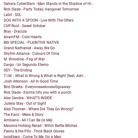
Sahara CyberStars - Man Stands in the Shadow of Hi...
Rick Slade - Party Today, Hangover Tomorrow
Labit - SOL
DOG WITH A SPOON - Live With The Otters
Cliff Root - Sweet October
Bray - Dracula
AiramFM - Cold Hearts
BIG SPECIAL - PLAINTIVE NATIVE
Grand Nathaniel - Away We Go
Shyfrin Alliance - Colours Of Time
M. Woodroe - Fog of War
Dargo - Un Segundo Eterno
SDY - The Ending
T.I.M. - What Is Wrong & What Is Right (feat. Adri...
Josh Atkinson - All In Good Time
Bird Streets - Everyonewelovewillgoaway
Rick Slade - Karma hits you with a punch
Alex Sandra - WHAT'S INSIDE
Juliera Stay - Out of Sight
Alex Thomen - Where Did They Go Wrong?
The Kanz - Mess & Glory
Ambians - All I Can Be (Is Me)
Massive Hotdog Recall - Witch Battle Bitches
Penny & the Pits - Thick Black Gloves
lurisEkero - Come To Me, I’m a Man