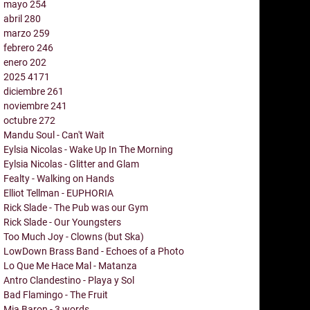
mayo
254
abril
280
marzo
259
febrero
246
enero
202
2025
4171
diciembre
261
noviembre
241
octubre
272
Mandu Soul - Can't Wait
Eylsia Nicolas - Wake Up In The Morning
Eylsia Nicolas - Glitter and Glam
Fealty - Walking on Hands
Elliot Tellman - EUPHORIA
Rick Slade - The Pub was our Gym
Rick Slade - Our Youngsters
Too Much Joy - Clowns (but Ska)
LowDown Brass Band - Echoes of a Photo
Lo Que Me Hace Mal - Matanza
Antro Clandestino - Playa y Sol
Bad Flamingo - The Fruit
Mia Baron - 3 words