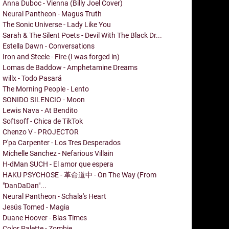
Anna Duboc - Vienna (Billy Joel Cover)
Neural Pantheon - Magus Truth
The Sonic Universe - Lady Like You
Sarah & The Silent Poets - Devil With The Black Dr...
Estella Dawn - Conversations
Iron and Steele - Fire (I was forged in)
Lomas de Baddow - Amphetamine Dreams
willx - Todo Pasará
The Morning People - Lento
SONIDO SILENCIO - Moon
Lewis Nava - At Bendito
Softsoff - Chica de TikTok
Chenzo V - PROJECTOR
P'pa Carpenter - Los Tres Desperados
Michelle Sanchez - Nefarious Villain
H-dMan SUCH - El amor que espera
HAKU PSYCHOSE - 革命道中 - On The Way (From
"DanDaDan"...
Neural Pantheon - Schala's Heart
Jesús Tomed - Magia
Duane Hoover - Bias Times
Color Palette - Zombie