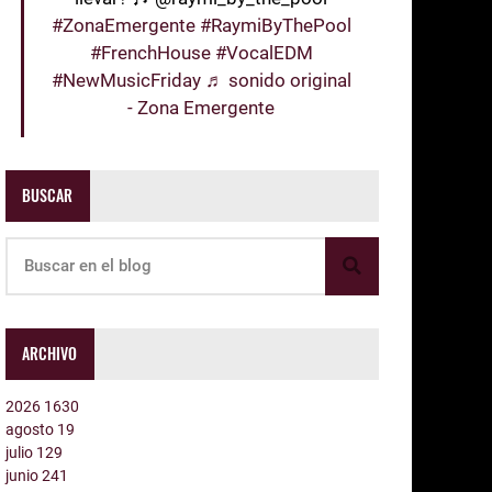
#ZonaEmergente
#RaymiByThePool
#FrenchHouse
#VocalEDM
#NewMusicFriday
♬ sonido original
- Zona Emergente
BUSCAR
ARCHIVO
2026
1630
agosto
19
julio
129
junio
241