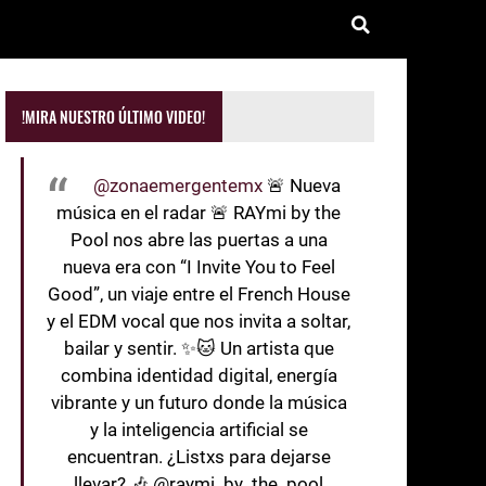
!MIRA NUESTRO ÚLTIMO VIDEO!
@zonaemergentemx
🚨 Nueva
música en el radar 🚨 RAYmi by the
Pool nos abre las puertas a una
nueva era con “I Invite You to Feel
Good”, un viaje entre el French House
y el EDM vocal que nos invita a soltar,
bailar y sentir. ✨🐱 Un artista que
combina identidad digital, energía
vibrante y un futuro donde la música
y la inteligencia artificial se
encuentran. ¿Listxs para dejarse
llevar? 🎶 @raymi_by_the_pool