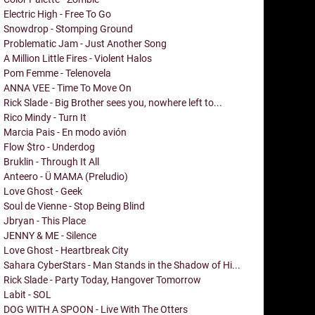
Electric High - Free To Go
Snowdrop - Stomping Ground
Problematic Jam - Just Another Song
A Million Little Fires - Violent Halos
Pom Femme - Telenovela
ANNA VEE - Time To Move On
Rick Slade - Big Brother sees you, nowhere left to...
Rico Mindy - Turn It
Marcia Pais - En modo avión
Flow $tro - Underdog
Bruklin - Through It All
Anteero - Ü MAMA (Preludio)
Love Ghost - Geek
Soul de Vienne - Stop Being Blind
Jbryan - This Place
JENNY & ME - Silence
Love Ghost - Heartbreak City
Sahara CyberStars - Man Stands in the Shadow of Hi...
Rick Slade - Party Today, Hangover Tomorrow
Labit - SOL
DOG WITH A SPOON - Live With The Otters