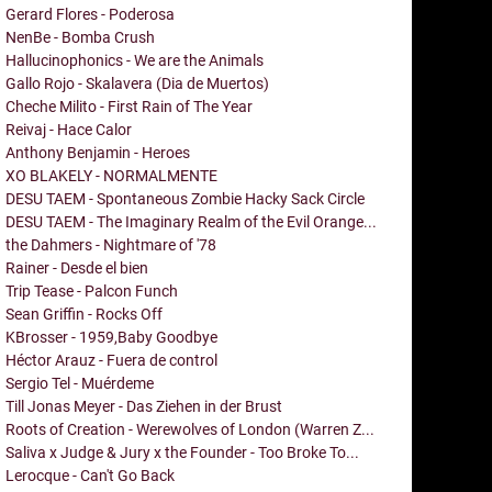
Gerard Flores - Poderosa
NenBe - Bomba Crush
Hallucinophonics - We are the Animals
Gallo Rojo - Skalavera (Dia de Muertos)
Cheche Milito - First Rain of The Year
Reivaj - Hace Calor
Anthony Benjamin - Heroes
XO BLAKELY - NORMALMENTE
DESU TAEM - Spontaneous Zombie Hacky Sack Circle
DESU TAEM - The Imaginary Realm of the Evil Orange...
the Dahmers - Nightmare of '78
Rainer - Desde el bien
Trip Tease - Palcon Funch
Sean Griffin - Rocks Off
KBrosser - 1959,Baby Goodbye
Héctor Arauz - Fuera de control
Sergio Tel - Muérdeme
Till Jonas Meyer - Das Ziehen in der Brust
Roots of Creation - Werewolves of London (Warren Z...
Saliva x Judge & Jury x the Founder - Too Broke To...
Lerocque - Can't Go Back