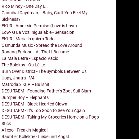
Rico Mindy - One Day I...
Cannibal Daydream - Baby, Can't You Feel My
Sickness?
EKUR - Amor sin Permiso (Love is Love)
Low- G La Voz Inigualable - Sensacion
EKUR - María lo quiero Todo
Osmunda Music - Spread the Love Around
Ronang Furlong - All That I Became
La Mala Letra - Espacio Vacío
The Bolokos - Ou Lé Lé
Burn Over District - The Symbols Between Us
Uppy, Jnatra - V4
Matroda x KLP – Bullshit
DESU TAEM - Founding Father’s Zoot Suit Slam
Jumper Boy – Elephants
DESU TAEM - Black Hearted Clown
DESU TAEM - It’s Too Soon to See You Again
DESU TAEM - Taking My Groceries Home on a Pogo
Stick
A1exo - Freakin' Magical
Raubtier Kollektiv - Liebe und Angst