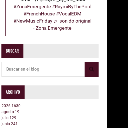
#ZonaEmergente
#RaymiByThePool
#FrenchHouse
#VocalEDM
#NewMusicFriday
♬ sonido original
- Zona Emergente
BUSCAR
ARCHIVO
2026
1630
agosto
19
julio
129
junio
241