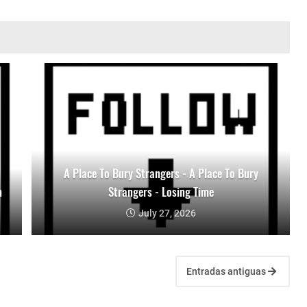
A Place To Bury Strangers - A Place To Bury
n
Strangers - Losing Time
July 27, 2026
Entradas antiguas