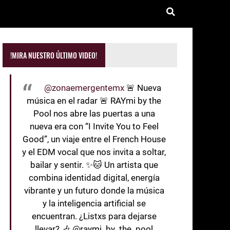
!MIRA NUESTRO ÚLTIMO VIDEO!
@zonaemergentemx
🚨 Nueva
música en el radar 🚨 RAYmi by the
Pool nos abre las puertas a una
nueva era con “I Invite You to Feel
Good”, un viaje entre el French House
y el EDM vocal que nos invita a soltar,
bailar y sentir. ✨🐱 Un artista que
combina identidad digital, energía
vibrante y un futuro donde la música
y la inteligencia artificial se
encuentran. ¿Listxs para dejarse
llevar? 🎶 @raymi_by_the_pool