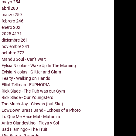
mayo
254
abril
280
marzo
259
febrero
246
enero
202
2025
4171
diciembre
261
noviembre
241
octubre
272
Mandu Soul - Can't Wait
Eylsia Nicolas - Wake Up In The Morning
Eylsia Nicolas - Glitter and Glam
Fealty - Walking on Hands
Elliot Tellman - EUPHORIA
Rick Slade - The Pub was our Gym
Rick Slade - Our Youngsters
Too Much Joy - Clowns (but Ska)
LowDown Brass Band - Echoes of a Photo
Lo Que Me Hace Mal - Matanza
Antro Clandestino - Playa y Sol
Bad Flamingo - The Fruit
Mia Baron - 3 words