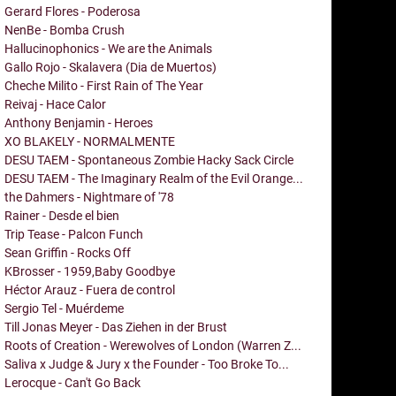
Gerard Flores - Poderosa
NenBe - Bomba Crush
Hallucinophonics - We are the Animals
Gallo Rojo - Skalavera (Dia de Muertos)
Cheche Milito - First Rain of The Year
Reivaj - Hace Calor
Anthony Benjamin - Heroes
XO BLAKELY - NORMALMENTE
DESU TAEM - Spontaneous Zombie Hacky Sack Circle
DESU TAEM - The Imaginary Realm of the Evil Orange...
the Dahmers - Nightmare of '78
Rainer - Desde el bien
Trip Tease - Palcon Funch
Sean Griffin - Rocks Off
KBrosser - 1959,Baby Goodbye
Héctor Arauz - Fuera de control
Sergio Tel - Muérdeme
Till Jonas Meyer - Das Ziehen in der Brust
Roots of Creation - Werewolves of London (Warren Z...
Saliva x Judge & Jury x the Founder - Too Broke To...
Lerocque - Can't Go Back