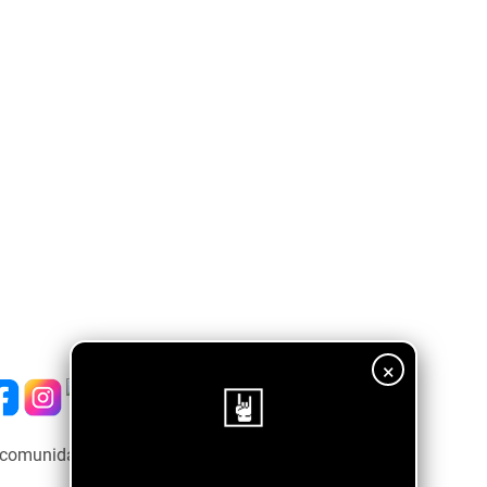
×
a comunidad emergente ↓↓↓↓
¡Sigue nuestro blog!