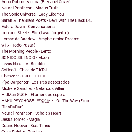
Anna Duboc - Vienna (Billy Joel Cover)
Neural Pantheon - Magus Truth
The Sonic Universe - Lady Like You
Sarah & The Silent Poets - Devil With The Black Dr...
Estella Dawn - Conversations
Iron and Steele - Fire (I was forged in)
Lomas de Baddow - Amphetamine Dreams
willx - Todo Pasará
The Morning People - Lento
SONIDO SILENCIO - Moon
Lewis Nava - At Bendito
Softsoff - Chica de TikTok
Chenzo V - PROJECTOR
P'pa Carpenter - Los Tres Desperados
Michelle Sanchez - Nefarious Villain
H-dMan SUCH - El amor que espera
HAKU PSYCHOSE - 革命道中 - On The Way (From
"DanDaDan"...
Neural Pantheon - Schala's Heart
Jesús Tomed - Magia
Duane Hoover - Bias Times
Color Palette - Zombie