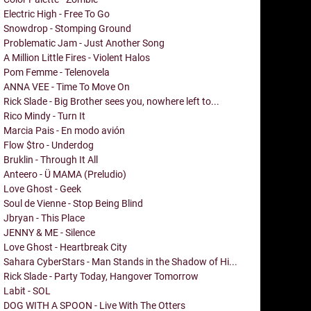
Electric High - Free To Go
Snowdrop - Stomping Ground
Problematic Jam - Just Another Song
A Million Little Fires - Violent Halos
Pom Femme - Telenovela
ANNA VEE - Time To Move On
Rick Slade - Big Brother sees you, nowhere left to...
Rico Mindy - Turn It
Marcia Pais - En modo avión
Flow $tro - Underdog
Bruklin - Through It All
Anteero - Ü MAMA (Preludio)
Love Ghost - Geek
Soul de Vienne - Stop Being Blind
Jbryan - This Place
JENNY & ME - Silence
Love Ghost - Heartbreak City
Sahara CyberStars - Man Stands in the Shadow of Hi...
Rick Slade - Party Today, Hangover Tomorrow
Labit - SOL
DOG WITH A SPOON - Live With The Otters